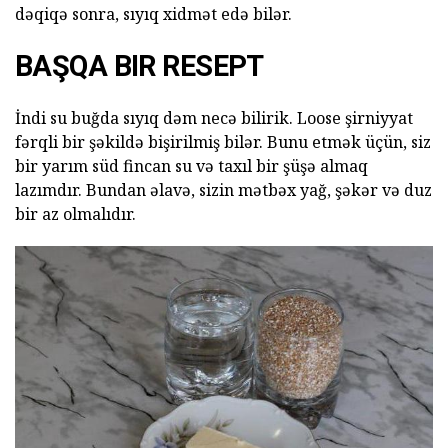
dəqiqə sonra, sıyıq xidmət edə bilər.
BAŞQA BIR RESEPT
İndi su buğda sıyıq dəm necə bilirik. Loose şirniyyat
fərqli bir şəkildə bişirilmiş bilər. Bunu etmək üçün, siz
bir yarım süd fincan su və taxıl bir şüşə almaq
lazımdır. Bundan əlavə, sizin mətbəx yağ, şəkər və duz
bir az olmalıdır.