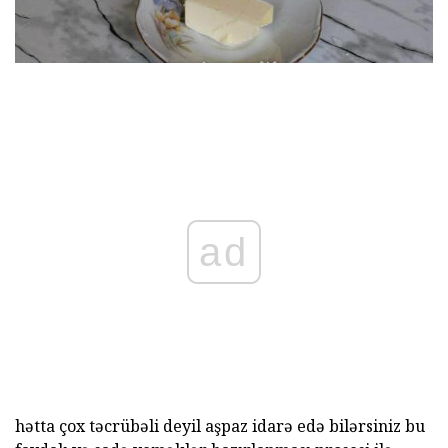
ad
hətta çox təcrübəli deyil aşpaz idarə edə bilərsiniz bu