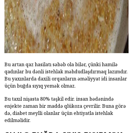
Bu artan qaz hasilatı səbəb ola bilər, çünki hamilə
qadınlar bu dənli istehlak məhdudlaşdırmaq lazımdır.
Bu yaxınlarda daxili orqanların əməliyyat idi insanlar
üçün buğda sıyıq yemək olmaz.
Bu taxıl nişasta 80% təşkil edir. insan bədənində
enjekte zaman bir maddə qlükoza çevrilir. Buna görə
də, diabet meylli olanlar üçün ehtiyatla istehlak
edilməlidir.