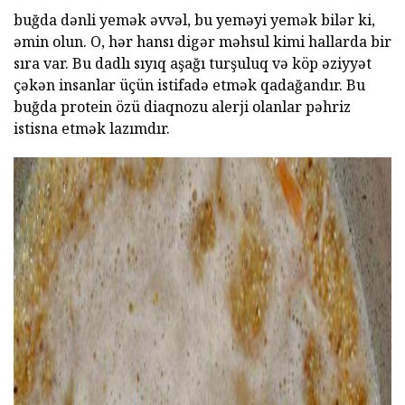
buğda dənli yemək əvvəl, bu yeməyi yemək bilər ki,
əmin olun. O, hər hansı digər məhsul kimi hallarda bir
sıra var. Bu dadlı sıyıq aşağı turşuluq və köp əziyyət
çəkən insanlar üçün istifadə etmək qadağandır. Bu
buğda protein özü diaqnozu alerji olanlar pəhriz
istisna etmək lazımdır.