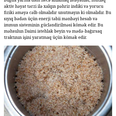
aktiv həyat tərzi ilə xalqın pəhriz indiki və yorucu
fiziki əməyə cəlb olmalıdır unutmayın ki olmalıdır. Bu
sıyıq bədən üçün enerji təbii mənbəyi hesab və
immun sisteminin gücləndirilməsi kömək edir. Bu
məhsulun Daimi istehlak beyin və mədə-bağırsaq
traktının işini yaratmaq üçün kömək edir.