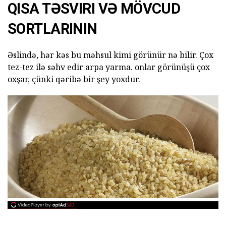
QISA TƏSVIRI VƏ MÖVCUD
SORTLARININ
Əslində, hər kəs bu məhsul kimi görünür nə bilir. Çox
tez-tez ilə səhv edir arpa yarma. onlar görünüşü çox
oxşar, çünki qəribə bir şey yoxdur.