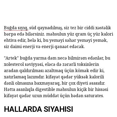
Buğda sıyıq,
süd qaynadılmış, siz tez bir ciddi xəstəlik
bərpa edə bilərsiniz. məhsulun yüz qram üç yüz kalori
ehtiva edir, belə ki, bu yeməyi səhər yeməyi yemək,
siz daimi enerji və enerji qənaət edəcək.
"Artek" buğda yarma dəm necə bilmirəm edənlər, bu
xolesterol səviyyəsi, eləcə də zərərli toksinlerin
aradan qaldırılması azaltmaq üçün kömək edir ki,
xatırlamaq lazımdır. kifayət qədər yüksək kalorili
dənli olmasına baxmayaraq, bir çox diyeti əsasıdır.
Hətta asanlıqla digestible məhsulun kiçik bir hissəsi
kifayət qədər uzun müddət üçün bədən saturates.
HALLARDA SIYAHISI