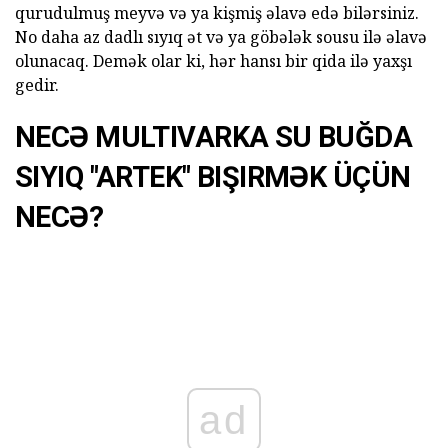
qurudulmuş meyvə və ya kişmiş əlavə edə bilərsiniz.
No daha az dadlı sıyıq ət və ya göbələk sousu ilə əlavə
olunacaq. Demək olar ki, hər hansı bir qida ilə yaxşı
gedir.
NECƏ MULTIVARKA SU BUĞDA
SIYIQ "ARTEK" BIŞIRMƏK ÜÇÜN
NECƏ?
ad