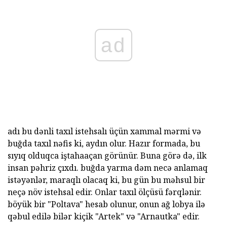
ad
adı bu dənli taxıl istehsalı üçün xammal mərmi və
buğda taxıl nəfis ki, aydın olur. Hazır formada, bu
sıyıq olduqca iştahaaçan görünür. Buna görə də, ilk
insan pəhriz çıxdı. buğda yarma dəm necə anlamaq
istəyənlər, maraqlı olacaq ki, bu gün bu məhsul bir
neçə növ istehsal edir. Onlar taxıl ölçüsü fərqlənir.
böyük bir "Poltava" hesab olunur, onun ağ lobya ilə
qəbul edilə bilər kiçik "Artek" və "Arnautka" edir.