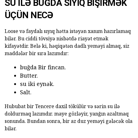
SU ILƏ BUĞDA SIYIQ BIŞIRMƏK
ÜÇÜN NECƏ
Loose və faydalı sıyıq hətta istəyən xanım hazırlamaq
bilər. Bu ciddi tövsiyə nisbətdə riayət etmək
kifayətdir. Belə ki, həqiqətən dadlı yeməyi almaq, siz
maddələr bir sıra lazımdır:
buğda Bir fincan.
Butter.
su iki eynək.
Salt.
Hububat bir Tencere daxil tökülür və sərin su ilə
doldurmaq lazımdır. maye gözləyir, yanğın azaltmaq
sonunda. Bundan sonra, bir az duz yeməyi gələcək ola
bilər.