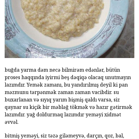
buğda yarma dəm necə bilmirəm edənlər, bütün
proses haqqında iyirmi beş dəqiqə olacaq unutmayın
lazımdır. Yemək zamanı, bu yandırılmış deyil ki pan
məzmunu tərpənmək zaman zaman vacibdir. su
buxarlanan və sıyıq yarım bişmiş qaldı varsa, siz
qaynar su kiçik bir məbləğ tökmək və hazır gətirmək
lazımdır. yağ doldurmaq lazımdır yeməyi xidmət
əvvəl.
bitmiş yeməyi, siz təzə giləmeyvə, darçın, qoz, bal,