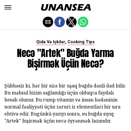
,
Qida Və Içkilər
Cooking Tips
Necə "Artek" Buğda Yarma
Bişirmək Üçün Necə?
Şübhəsiz ki, hər bir sizə bir uşaq buğda dənli dad bilir.
Bu məhsul bizim sağlamlığı üçün olduqca faydalı
hesab olunur. Bu rump vitamin və insan bədəninin
normal fəaliyyəti üçün zəruri iz elementləri bir sıra
ehtiva edir. Bugünkü yazıyı sonra, su buğda sıyıq
"Artek" bişirmək üçün necə öyrənmək lazımdır.