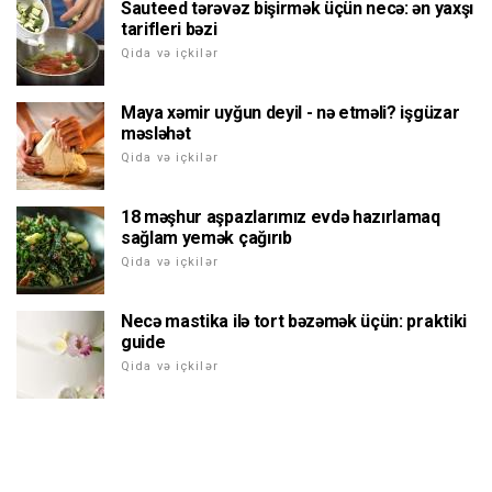
Sauteed tərəvəz bişirmək üçün necə: ən yaxşı
tarifleri bəzi
Qida və içkilər
Maya xəmir uyğun deyil - nə etməli? işgüzar
məsləhət
Qida və içkilər
18 məşhur aşpazlarımız evdə hazırlamaq
sağlam yemək çağırıb
Qida və içkilər
Necə mastika ilə tort bəzəmək üçün: praktiki
guide
Qida və içkilər