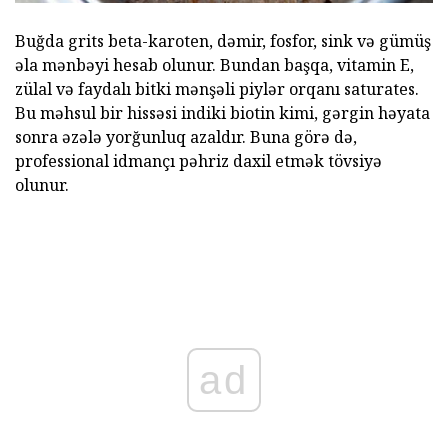
Buğda grits beta-karoten, dəmir, fosfor, sink və gümüş
əla mənbəyi hesab olunur. Bundan başqa, vitamin E,
zülal və faydalı bitki mənşəli piylər orqanı saturates.
Bu məhsul bir hissəsi indiki biotin kimi, gərgin həyata
sonra əzələ yorğunluq azaldır. Buna görə də,
professional idmançı pəhriz daxil etmək tövsiyə
olunur.
ad