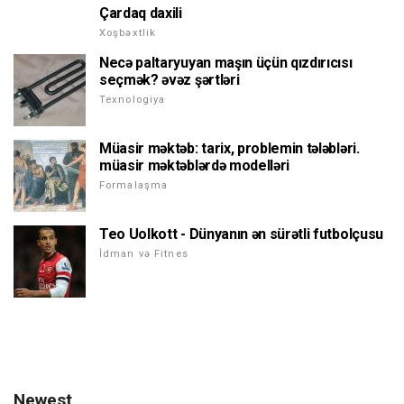
Çardaq daxili
Xoşbəxtlik
Necə paltaryuyan maşın üçün qızdırıcısı
seçmək? əvəz şərtləri
Texnologiya
Müasir məktəb: tarix, problemin tələbləri.
müasir məktəblərdə modelləri
Formalaşma
Teo Uolkott - Dünyanın ən sürətli futbolçusu
İdman və Fitnes
Newest