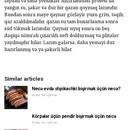
faydalı və sadə yeməklər hazırlanması prosesi ilə.
yanğın su, şəkər və duz bir qazan qoymaq lazımdır.
Bundan sonra maye qaynar gözləyir yuxu grits, təqib,
qaz azaldılmalıdır. qazan su tam buxarlanma sonra
süd tökmək lazımdır. Qaynar sıyıq sonra on beş
dəqiqə nömrəli çıxarıldı neft doldurmaq və plitələr
yayılmışdır bilər. Lazım gələrsə, daha yeməyi duz
hazırlanmış və ya şəkərli bilər.
Similar articles
Necə evdə shpikachki bişirmək üçün necə?
Qida və içkilər
Körpələr üçün pendir bişirmək üçün necə
Qida və içkilər