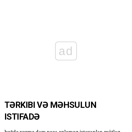
ad
TƏRKIBI VƏ MƏHSULUN
ISTIFADƏ
buğda yarma dəm necə anlamaq istəyənlər, mütləq