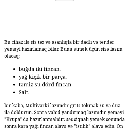
Bu cihaz ilə siz tez və asanlıqla bir dadlı və tender
yeməyi hazırlamaq bilər. Bunu etmək üçün sizə lazım
olacaq:
buğda iki fincan.
yağ kiçik bir parça.
təmiz su dörd fincan.
Salt.
bir kaba, Multivarki lazımdır grits tökmək su və duz
ilə doldurun. Sonra vahid yandırmaq lazımdır. yeməyi
"Krupa" da hazırlanmalıdır. səs siqnalı yemək sonunda
sonra kərə yağı fincan əlavə və "istilik" əlavə edin. On