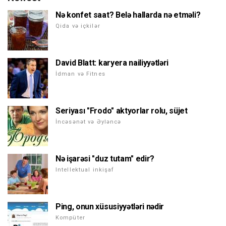
Nə konfet saat? Belə hallarda nə etməli?
Qida və içkilər
David Blatt: karyera nailiyyətləri
İdman və Fitnes
Seriyası "Frodo" aktyorlar rolu, süjet
İncəsənət və Əyləncə
Nə işarəsi "duz tutam" edir?
Intellektual inkişaf
Ping, onun xüsusiyyətləri nədir
Kompüter