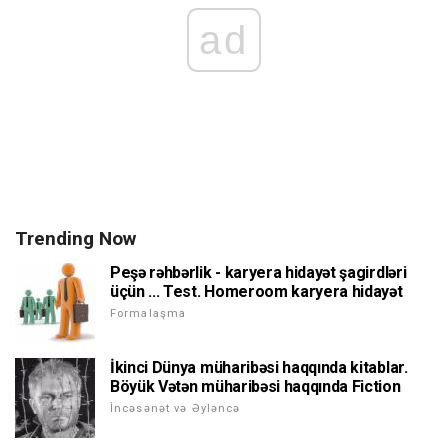
ad
Trending Now
Peşə rəhbərlik - karyera hidayət şagirdləri
üçün ... Test. Homeroom karyera hidayət
Formalaşma
İkinci Dünya müharibəsi haqqında kitablar.
Böyük Vətən müharibəsi haqqında Fiction
İncəsənət və Əyləncə