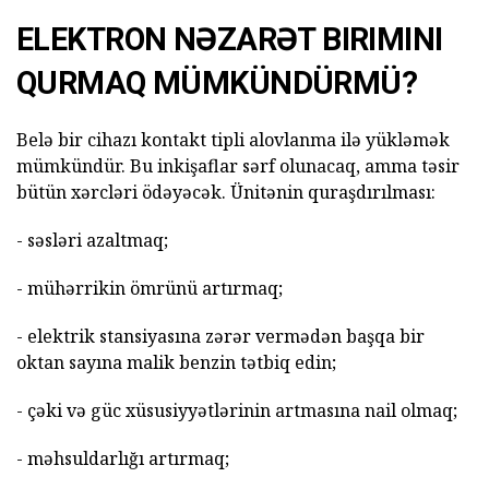
ELEKTRON NƏZARƏT BIRIMINI
QURMAQ MÜMKÜNDÜRMÜ?
Belə bir cihazı kontakt tipli alovlanma ilə yükləmək
mümkündür. Bu inkişaflar sərf olunacaq, amma təsir
bütün xərcləri ödəyəcək. Ünitənin quraşdırılması:
- səsləri azaltmaq;
- mühərrikin ömrünü artırmaq;
- elektrik stansiyasına zərər vermədən başqa bir
oktan sayına malik benzin tətbiq edin;
- çəki və güc xüsusiyyətlərinin artmasına nail olmaq;
- məhsuldarlığı artırmaq;