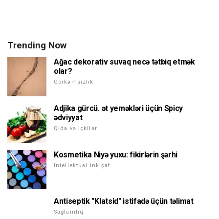
Trending Now
Ağac dekorativ suvaq necə tətbiq etmək
olar?
Görkəmsizlik
Adjika gürcü. ət yeməkləri üçün Spicy
ədviyyat
Qida və içkilər
Kosmetika Niyə yuxu: fikirlərin şərhi
Intellektual inkişaf
Antiseptik "Klatsid" istifadə üçün təlimat
Sağlamlıq