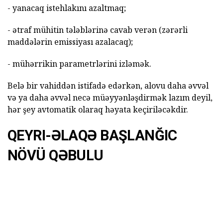
- yanacaq istehlakını azaltmaq;
- ətraf mühitin tələblərinə cavab verən (zərərli
maddələrin emissiyası azalacaq);
- mühərrikin parametrlərini izləmək.
Belə bir vahiddən istifadə edərkən, alovu daha əvvəl
və ya daha əvvəl necə müəyyənləşdirmək lazım deyil,
hər şey avtomatik olaraq həyata keçiriləcəkdir.
QEYRI-ƏLAQƏ BAŞLANĞIC
NÖVÜ QƏBULU