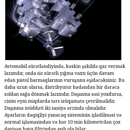
Avtomobil sürətləndiyində, kəskin şəkildə qaz vermək
lazımdır, onda siz sürətli yığma vaxtı üçün davam
edən pistol barmaqlarının vuruşunu eşidəcəksiniz. Bu
daha uzun olarsa, distribyutor bədəndən bir dərəcə
soldan sağa dönmək lazımdır. Daşınma səsi yoxdursa,
cisim eyni miqdarda tərs istiqamətə çevrilməlidir.
Daşınma müddəti iki saniyə ərzində olmalıdır.
Ayarların dəqiqliyi yanacaq sisteminin işlədilməsi və
normal işləməsindən və hər 10 min kilometrdən çox
dəyişən hava filtrindən asılı ola bilər.