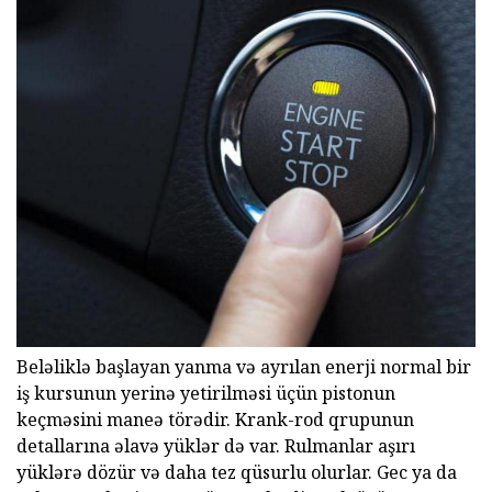
Beləliklə başlayan yanma və ayrılan enerji normal bir
iş kursunun yerinə yetirilməsi üçün pistonun
keçməsini maneə törədir. Krank-rod qrupunun
detallarına əlavə yüklər də var. Rulmanlar aşırı
yüklərə dözür və daha tez qüsurlu olurlar. Gec ya da