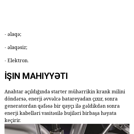
- əlaqə;
- əlaqəsiz;
- Elektron.
İŞIN MAHIYYƏTI
Anahtar açıldığında starter mühərrikin krank milini
döndərsə, enerji əvvəlcə batareyadan çıxır, sonra
generatordan qəfəsə bir qayçı ilə gəldikdən sonra
enerji kabelləri vasitəsilə bujiləri birbaşa həyata
keçirir.