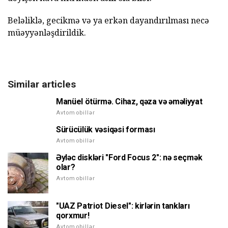
Beləliklə, gecikmə və ya erkən dayandırılması necə
müəyyənləşdirildik.
Similar articles
Manüel ötürmə. Cihaz, qəza və əməliyyat
Avtomobillər
Sürücülük vəsiqəsi forması
Avtomobillər
Əyləc diskləri "Ford Focus 2": nə seçmək
olar?
Avtomobillər
"UAZ Patriot Diesel": kirlərin tankları
qorxmur!
Avtomobillər