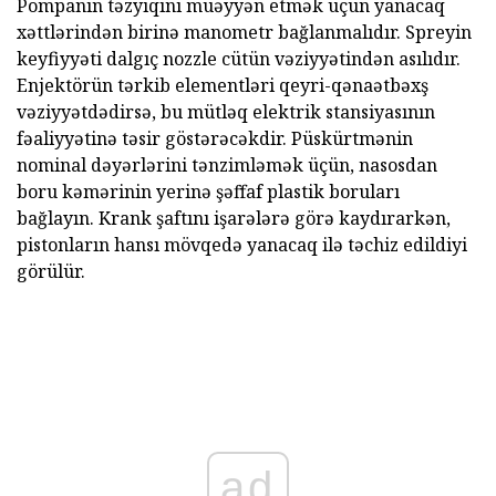
Pompanın təzyiqini müəyyən etmək üçün yanacaq
xəttlərindən birinə manometr bağlanmalıdır. Spreyin
keyfiyyəti dalgıç nozzle cütün vəziyyətindən asılıdır.
Enjektörün tərkib elementləri qeyri-qənaətbəxş
vəziyyətdədirsə, bu mütləq elektrik stansiyasının
fəaliyyətinə təsir göstərəcəkdir. Püskürtmənin
nominal dəyərlərini tənzimləmək üçün, nasosdan
boru kəmərinin yerinə şəffaf plastik boruları
bağlayın. Krank şaftını işarələrə görə kaydırarkən,
pistonların hansı mövqedə yanacaq ilə təchiz edildiyi
görülür.
ad