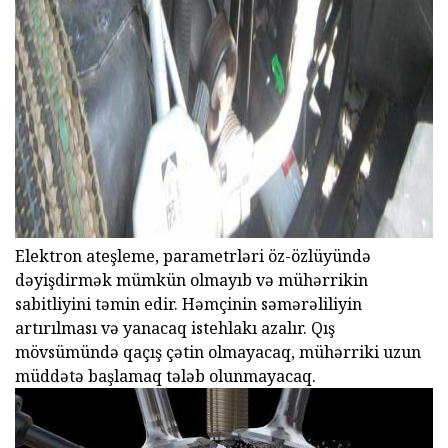
Elektron ateşleme, parametrləri öz-özlüyündə
dəyişdirmək mümkün olmayıb və mühərrikin
sabitliyini təmin edir. Həmçinin səmərəliliyin
artırılması və yanacaq istehlakı azalır. Qış
mövsümündə qaçış çətin olmayacaq, mühərriki uzun
müddətə başlamaq tələb olunmayacaq.