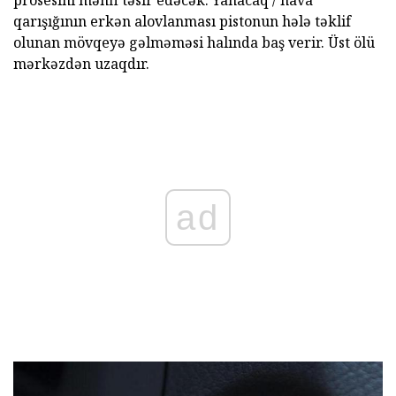
qarışığının erkən alovlanması pistonun hələ təklif
olunan mövqeyə gəlməməsi halında baş verir. Üst ölü
mərkəzdən uzaqdır.
ad