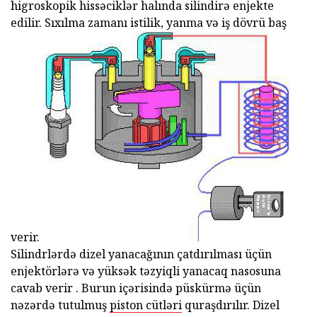
higroskopik hissəciklər halında silindirə enjekte
edilir. Sıxılma zamanı istilik, yanma və iş dövrü baş
verir.
Silindrlərdə dizel yanacağının çatdırılması üçün
enjektörlərə və yüksək təzyiqli yanacaq nasosuna
cavab verir . Burun içərisində püskürmə üçün
nəzərdə tutulmuş
piston cütləri
quraşdırılır. Dizel