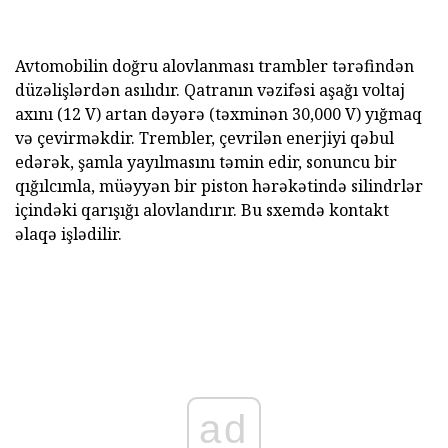
Avtomobilin doğru alovlanması trambler tərəfindən
düzəlişlərdən asılıdır. Qatranın vəzifəsi aşağı voltaj
axını (12 V) artan dəyərə (təxminən 30,000 V) yığmaq
və çevirməkdir. Trembler, çevrilən enerjiyi qəbul
edərək, şamla yayılmasını təmin edir, sonuncu bir
qığılcımla, müəyyən bir piston hərəkətində silindrlər
içindəki qarışığı alovlandırır. Bu sxemdə kontakt
əlaqə işlədilir.
ad