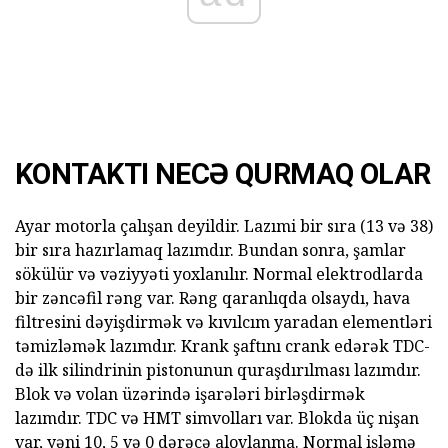
KONTAKTI NECƏ QURMAQ OLAR
Ayar motorla çalışan deyildir. Lazımi bir sıra (13 və 38)
bir sıra hazırlamaq lazımdır. Bundan sonra, şamlar
sökülür və vəziyyəti yoxlanılır. Normal elektrodlarda
bir zəncəfil rəng var. Rəng qaranlıqda olsaydı, hava
filtresini dəyişdirmək və kıvılcım yaradan elementləri
təmizləmək lazımdır. Krank şaftını crank edərək TDC-
də ilk silindrinin pistonunun quraşdırılması lazımdır.
Blok və volan üzərində işarələri birləşdirmək
lazımdır. TDC və HMT simvolları var. Blokda üç nişan
var, yəni 10, 5 və 0 dərəcə alovlanma. Normal işləmə