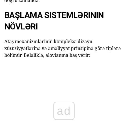
doğru zamanda.
BAŞLAMA SISTEMLƏRININ
NÖVLƏRI
Atəş mexanizmlərinin kompleksi dizayn
xüsusiyyətlərinə və əməliyyat prinsipinə görə tiplərə
bölünür. Beləliklə, alovlanma baş verir:
ad