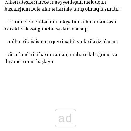
erkən atəşkəsi necə müəyyənləşdirmək üçün
başlanğıcın belə əlamətləri ilə tanış olmaq lazımdır:
- CC-nin elementlərinin inkişafını sübut edən səsli
xarakterik zəng metal səsləri olacaq;
- mühərrik istismarı qeyri-sabit və fasiləsiz olacaq;
- sürətləndirici basın zaman, mühərrik boğmaq və
dayandırmaq başlayır.
ad