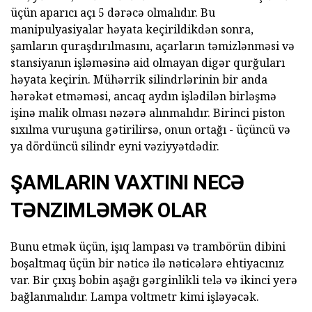
üçün aparıcı açı 5 dərəcə olmalıdır. Bu
manipulyasiyalar həyata keçirildikdən sonra,
şamların quraşdırılmasını, açarların təmizlənməsi və
stansiyanın işləməsinə aid olmayan digər qurğuları
həyata keçirin. Mühərrik silindrlərinin bir anda
hərəkət etməməsi, ancaq aydın işlədilən birləşmə
işinə malik olması nəzərə alınmalıdır. Birinci piston
sıxılma vuruşuna gətirilirsə, onun ortağı - üçüncü və
ya dördüncü silindr eyni vəziyyətdədir.
ŞAMLARIN VAXTINI NECƏ
TƏNZIMLƏMƏK OLAR
Bunu etmək üçün, işıq lampası və trambörün dibini
boşaltmaq üçün bir nəticə ilə nəticələrə ehtiyacınız
var. Bir çıxış bobin aşağı gərginlikli telə və ikinci yerə
bağlanmalıdır. Lampa voltmetr kimi işləyəcək.