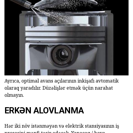
Ayrıca, optimal avans açılarının inkişafı avtomatik
olaraq yaradılır. Düzəlişlər etmək üçün narahat
olmayın.
ERKƏN ALOVLANMA
Hər iki növ istənməyən və elektrik stansiyasının iş
prosesini mənfi təsir edəcək. Yanacaq / hava