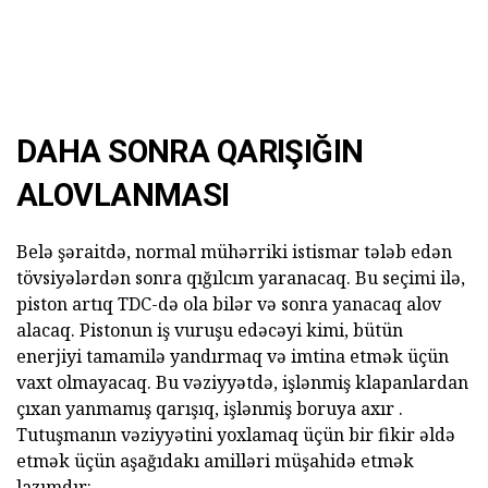
DAHA SONRA QARIŞIĞIN
ALOVLANMASI
Belə şəraitdə, normal mühərriki istismar tələb edən
tövsiyələrdən sonra qığılcım yaranacaq. Bu seçimi ilə,
piston artıq TDC-də ola bilər və sonra yanacaq alov
alacaq. Pistonun iş vuruşu edəcəyi kimi, bütün
enerjiyi tamamilə yandırmaq və imtina etmək üçün
vaxt olmayacaq. Bu vəziyyətdə, işlənmiş klapanlardan
çıxan yanmamış qarışıq, işlənmiş boruya axır .
Tutuşmanın vəziyyətini yoxlamaq üçün bir fikir əldə
etmək üçün aşağıdakı amilləri müşahidə etmək
lazımdır: