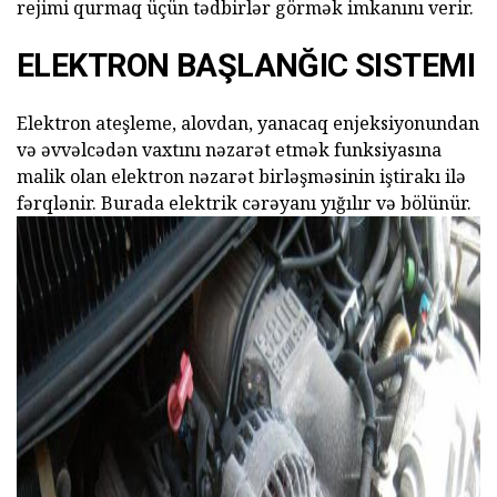
rejimi qurmaq üçün tədbirlər görmək imkanını verir.
ELEKTRON BAŞLANĞIC SISTEMI
Elektron ateşleme, alovdan, yanacaq enjeksiyonundan
və əvvəlcədən vaxtını nəzarət etmək funksiyasına
malik olan elektron nəzarət birləşməsinin iştirakı ilə
fərqlənir. Burada elektrik cərəyanı yığılır və bölünür.