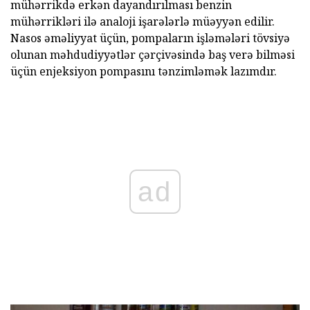
mühərrikdə erkən dayandırılması benzin
mühərrikləri ilə analoji işarələrlə müəyyən edilir.
Nasos əməliyyat üçün, pompaların işləmələri tövsiyə
olunan məhdudiyyətlər çərçivəsində baş verə bilməsi
üçün enjeksiyon pompasını tənzimləmək lazımdır.
ad