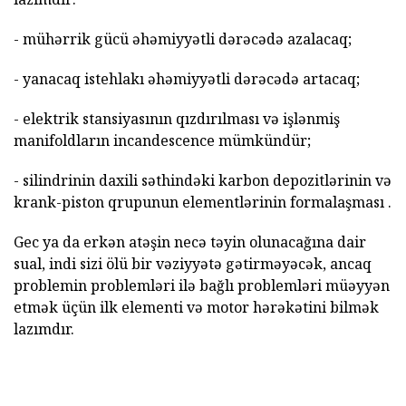
- mühərrik gücü əhəmiyyətli dərəcədə azalacaq;
- yanacaq istehlakı əhəmiyyətli dərəcədə artacaq;
- elektrik stansiyasının qızdırılması və işlənmiş
manifoldların incandescence mümkündür;
- silindrinin daxili səthindəki karbon depozitlərinin və
krank-piston qrupunun elementlərinin formalaşması .
Gec ya da erkən atəşin necə təyin olunacağına dair
sual, indi sizi ölü bir vəziyyətə gətirməyəcək, ancaq
problemin problemləri ilə bağlı problemləri müəyyən
etmək üçün ilk elementi və motor hərəkətini bilmək
lazımdır.