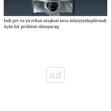
İndi gec və ya erkən atəşkəsi necə müəyyənləşdirmək
üçün bir problem olmayacaq.
ad