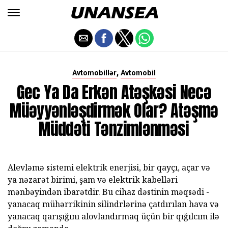
,
Avtomobillər
Avtomobil
Gec Ya Da Erkən Atəşkəsi Necə
Müəyyənləşdirmək Olar? Atəşmə
Müddəti Tənzimlənməsi
Alevləmə sistemi elektrik enerjisi, bir qayçı, açar və
ya nəzarət birimi, şam və elektrik kabelləri
mənbəyindən ibarətdir. Bu cihaz dəstinin məqsədi -
yanacaq mühərrikinin silindrlərinə çatdırılan hava və
yanacaq qarışığını alovlandırmaq üçün bir qığılcım ilə