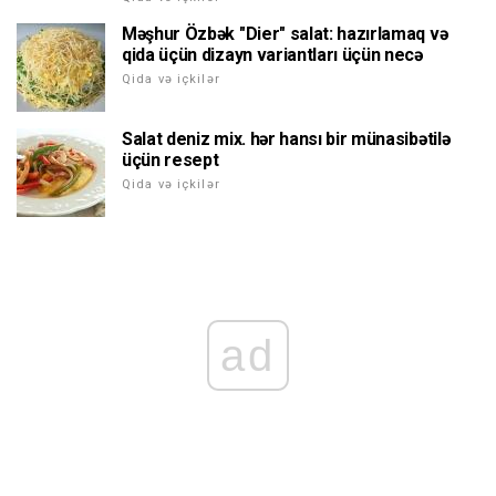
Məşhur Özbək "Dier" salat: hazırlamaq və
qida üçün dizayn variantları üçün necə
Qida və içkilər
Salat deniz mix. hər hansı bir münasibətilə
üçün resept
Qida və içkilər
ad