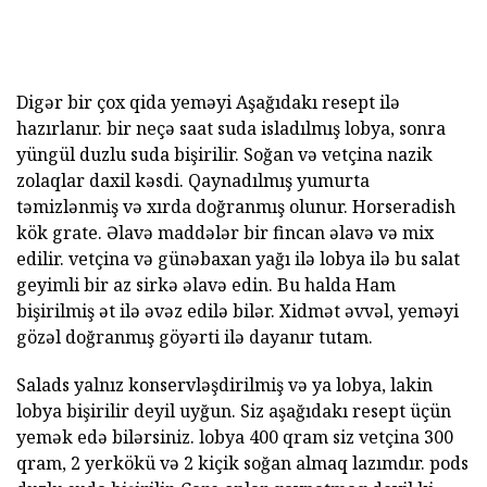
Digər bir çox qida yeməyi Aşağıdakı resept ilə
hazırlanır. bir neçə saat suda isladılmış lobya, sonra
yüngül duzlu suda bişirilir. Soğan və vetçina nazik
zolaqlar daxil kəsdi. Qaynadılmış yumurta
təmizlənmiş və xırda doğranmış olunur. Horseradish
kök grate. Əlavə maddələr bir fincan əlavə və mix
edilir. vetçina və günəbaxan yağı ilə lobya ilə bu salat
geyimli bir az sirkə əlavə edin. Bu halda Ham
bişirilmiş ət ilə əvəz edilə bilər. Xidmət əvvəl, yeməyi
gözəl doğranmış göyərti ilə dayanır tutam.
Salads yalnız konservləşdirilmiş və ya lobya, lakin
lobya bişirilir deyil uyğun. Siz aşağıdakı resept üçün
yemək edə bilərsiniz. lobya 400 qram siz vetçina 300
qram, 2 yerkökü və 2 kiçik soğan almaq lazımdır. pods