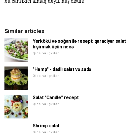
bu cansıxıcı almaq deyil. nuş olsun!
Similar articles
Yerkökü və soğan ilə resept: qaraciyər salat
bişirmək üçün necə
Qida və içkilər
"Hemp" - dadlı salat və sadə
Qida və içkilər
Salat "Candle" resept
Qida və içkilər
Shrimp salat
Qida və içkilər