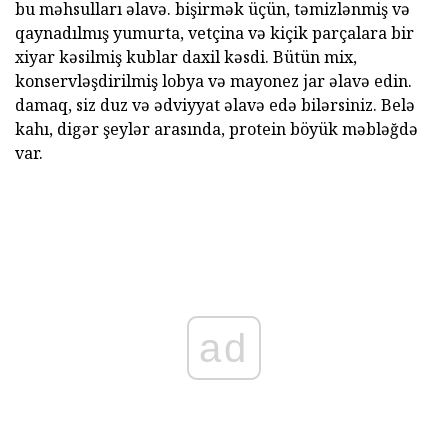
bu məhsulları əlavə. bişirmək üçün, təmizlənmiş və
qaynadılmış yumurta, vetçina və kiçik parçalara bir
xiyar kəsilmiş kublar daxil kəsdi. Bütün mix,
konservləşdirilmiş lobya və mayonez jar əlavə edin.
damaq, siz duz və ədviyyat əlavə edə bilərsiniz. Belə
kahı, digər şeylər arasında, protein böyük məbləğdə
var.
ad