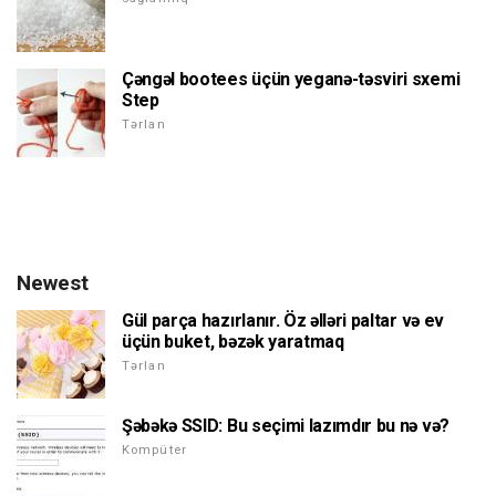
Çəngəl bootees üçün yeganə-təsviri sxemi
Step
Tərlan
Newest
Gül parça hazırlanır. Öz əlləri paltar və ev
üçün buket, bəzək yaratmaq
Tərlan
Şəbəkə SSID: Bu seçimi lazımdır bu nə və?
Kompüter