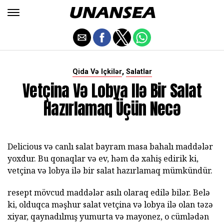
,
Qida Və Içkilər
Salatlar
Vetçina Və Lobya Ilə Bir Salat
Hazırlamaq Üçün Necə
Delicious və canlı salat bayram masa bahalı maddələr
yoxdur. Bu qonaqlar və ev, həm də xahiş edirik ki,
vetçina və lobya ilə bir salat hazırlamaq mümkündür.
resept mövcud maddələr asılı olaraq edilə bilər. Belə
ki, olduqca məşhur salat vetçina və lobya ilə olan təzə
xiyar, qaynadılmış yumurta və mayonez, o cümlədən