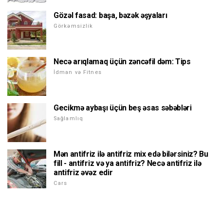
Gözəl fasad: başa, bəzək əşyaları
Görkəmsizlik
Necə arıqlamaq üçün zəncəfil dəm: Tips
İdman və Fitnes
Gecikmə aybaşı üçün beş əsas səbəbləri
Sağlamlıq
Mən antifriz ilə antifriz mix edə bilərsiniz? Bu
fill - antifriz və ya antifriz? Necə antifriz ilə
antifriz əvəz edir
Cars