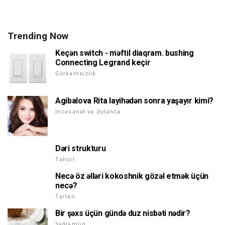
Trending Now
Keçən switch - məftil diaqram. bushing
Connecting Legrand keçir
Görkəmsizlik
Agibalova Rita layihədən sonra yaşayır kimi?
İncəsənət və Əyləncə
Dəri strukturu
Təhsil:
Necə öz əlləri kokoshnik gözəl etmək üçün
necə?
Tərlan
Bir şəxs üçün gündə duz nisbəti nədir?
Sağlamlıq