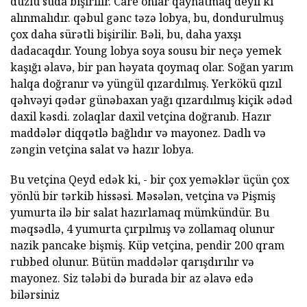
duzlu suda bişirilir. Care onlar qaynatmaq deyil ki
alınmalıdır. qəbul gənc təzə lobya, bu, dondurulmuş
çox daha sürətli bişirilir. Bəli, bu, daha yaxşı
dadacaqdır. Young lobya soya sousu bir neçə yemek
kaşığı əlavə, bir pan həyata qoymaq olar. Soğan yarım
halqa doğranır və yüngül qızardılmış. Yerkökü qızıl
qəhvəyi qədər günəbaxan yağı qızardılmış kiçik ədəd
daxil kəsdi. zolaqlar daxil vetçina doğranıb. Hazır
maddələr diqqətlə bağlıdır və mayonez. Dadlı və
zəngin vetçina salat və hazır lobya.
Bu vetçina Qeyd edək ki, - bir çox yeməklər üçün çox
yönlü bir tərkib hissəsi. Məsələn, vetçina və Pişmiş
yumurta ilə bir salat hazırlamaq mümkündür. Bu
məqsədlə, 4 yumurta çırpılmış və zollamaq olunur
nazik pancake bişmiş. Küp vetçina, pendir 200 qram
rubbed olunur. Bütün maddələr qarışdırılır və
mayonez. Siz tələbi də burada bir az əlavə edə
bilərsiniz