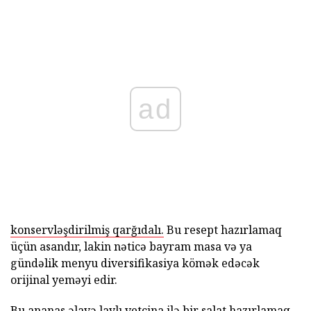
ad
konservləşdirilmiş qarğıdalı.
Bu resept hazırlamaq
üçün asandır, lakin nəticə bayram masa və ya
gündəlik menyu diversifikasiya kömək edəcək
orijinal yeməyi edir.
Bu ananas əlavə laylı vetçina ilə bir salat hazırlamaq