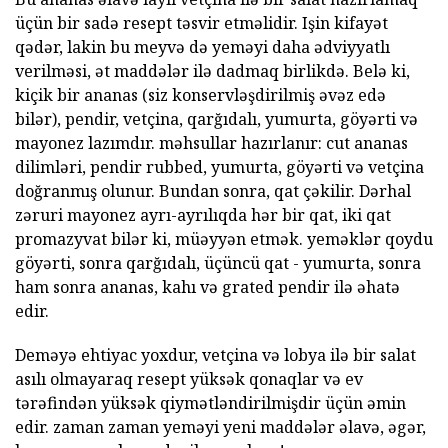
üçün bir sadə resept təsvir etməlidir. Işin kifayət
qədər, lakin bu meyvə də yeməyi daha ədviyyatlı
verilməsi, ət maddələr ilə dadmaq birlikdə. Belə ki,
kiçik bir ananas (siz konservləşdirilmiş əvəz edə
bilər), pendir, vetçina, qarğıdalı, yumurta, göyərti və
mayonez lazımdır. məhsullar hazırlanır: cut ananas
dilimləri, pendir rubbed, yumurta, göyərti və vetçina
doğranmış olunur. Bundan sonra, qat çəkilir. Dərhal
zəruri mayonez ayrı-ayrılıqda hər bir qat, iki qat
promazyvat bilər ki, müəyyən etmək. yeməklər qoydu
göyərti, sonra qarğıdalı, üçüncü qat - yumurta, sonra
ham sonra ananas, kahı və grated pendir ilə əhatə
edir.
Deməyə ehtiyac yoxdur, vetçina və lobya ilə bir salat
asılı olmayaraq resept yüksək qonaqlar və ev
tərəfindən yüksək qiymətləndirilmişdir üçün əmin
edir. zaman zaman yeməyi yeni maddələr əlavə, əgər,