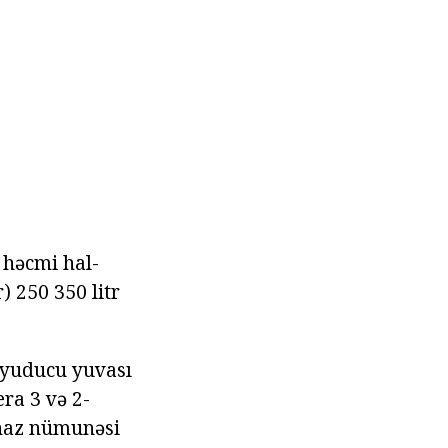
 həcmi hal-
 250 350 litr
oyuducu yuvası
era 3 və 2-
haz nümunəsi