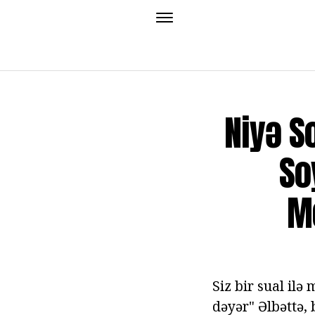
Niyə S
So
Mo
Siz bir sual il
dəyər" Əlbəttə,