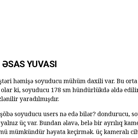
 ƏSAS YUVASI
ştəri həmişə soyuducu mühüm daxili var. Bu orta
olar ki, soyuducu 178 sm hündürlükdə əldə edilir)
lənilir yaradılmışdır.
 şöbə soyuducu users nə edə bilər? dondurucu, s
 yalnız üç var. Bundan əlavə, belə bir ayrılıq kam
mü mümkündür həyata keçirmək. üç kameralı ci