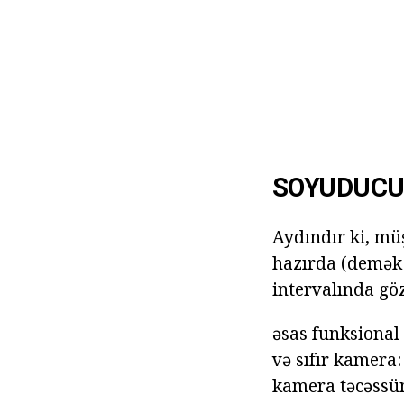
SOYUDUCU
Aydındır ki, mü
hazırda (demək 
intervalında göz
əsas funksional
və sıfır kamera:
kamera təcəssü