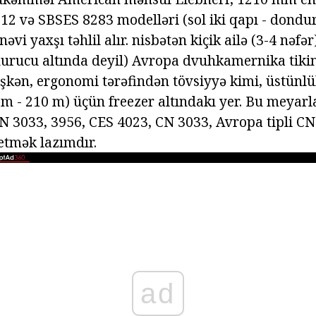
12 və SBSES 8283 modelləri (sol iki qapı - dondur
vi yaxşı təhlil alır. nisbətən kiçik ailə (3-4 nəfə
rucu altında deyil) Avropa dvuhkamernika tikin
mişkən, ergonomi tərəfindən tövsiyyə kimi, üstünl
m - 210 m) üçün freezer altındakı yer. Bu meyar
N 3033, 3956, CES 4023, CN 3033, Avropa tipli C
etmək lazımdır.
ad