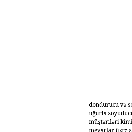
dondurucu və so
uğurla soyuducu 
müştəriləri kimi
meyarlar üzrə s