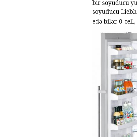
bir soyuducu yuv
soyuducu Liebh
edə bilər. 0-cel