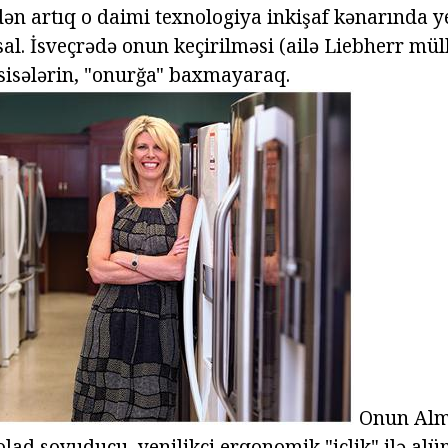
ldən artıq o daimi texnologiya inkişaf kənarında y
al. İsveçrədə onun keçirilməsi (ailə Liebherr mülk
isələrin, "onurğa" baxmayaraq.
Onun Alm
ad soyuducu, yenilikçi erqonomik "içlik" ilə al