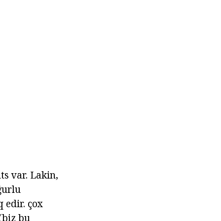
s var. Lakin,
ğurlu
q edir. çox
(biz bu