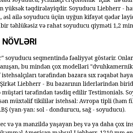
 ən yüksək təqdirəlayiqdir. Soyuducu Liebherr - hə
, əsl ailə soyuducu üçün uyğun kifayət qədər layiq
ə bir təhlükəsiz və rahat soyuducu qiyməti 1,2 min.
 NÖVLƏRI
r" soyuducu seqmentində fəaliyyət göstərir. Onlar
danışan, bu mindən çox modelləri "dvuhkamernik
 istehsalçıları tərəfindən bazara sıx rəqabət həya
Şirkət Liebherr - Bu bazarının liderlərindən biri
və müştəri tərəfindən təsdiq edilir Testimonials. 
ən müxtəlif tikililər istehsal: Avropa tipli (həm fi
ABŞ (yan-yan: sol - dondurucu, sağ - soyuducu).
ttec və ya mənzildə yaşayan beş və ya daha çox i
mükəmməl American məhsul Liebherr, 1210 mm eni