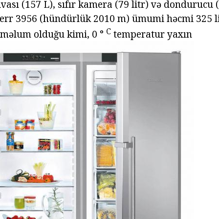
ası (157 L), sıfır kamera (79 litr) və dondurucu (
err 3956 (hündürlük 2010 m) ümumi həcmi 325 li
C
l, məlum olduğu kimi, 0 °
temperatur yaxın