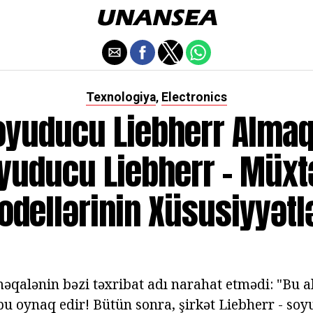
Texnologiya
Electronics
,
oyuducu Liebherr Almaq:
yuducu Liebherr - Müxtə
dellərinin Xüsusiyyətl
ə məqalənin bəzi təxribat adı narahat etmədi: "Bu
 bu oynaq edir! Bütün sonra, şirkət Liebherr - so