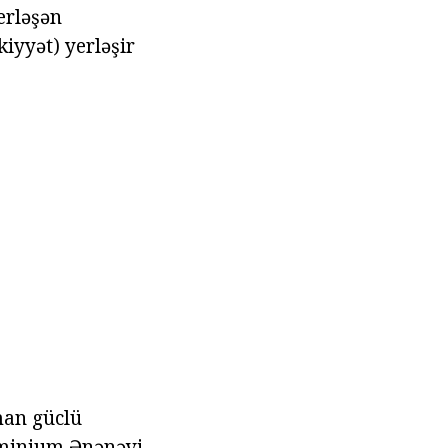
erləşən
iyyət) yerləşir
an güclü
üminium Ənənəvi