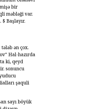
mişə bir
li məbləği var.
 $ Başlayır.
 tələb ən çox.
ov" Hal-hazırda
ta ki, qeyd
dir. sonuncu
Soyuducu
lialları şaquli
nsan sayı böyük
 dizayn.