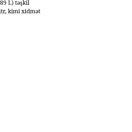
89 L) təşkil
tr, kimi xidmət