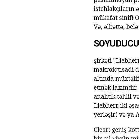
istehlakçıların
mükafat sinif! O
Və, əlbəttə, bel
SOYUDUCU
şirkəti "Liebher
makroiqtisadi 
altında müxtəlif
etmək lazımdır. 
analitik təhlil 
Liebherr iki əsas
yerləşir) və ya 
Clear: geniş ko
bir ailə üçün 