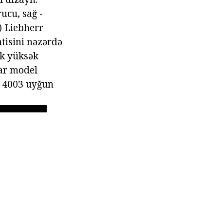
ucu, sağ -
r) Liebherr
tisini nəzərdə
ük yüksək
lar model
N 4003 uyğun