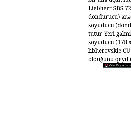
Liebherr SBS 72
dondurucu) ənənə
soyuducu (dondu
tutur. Yeri gəl
soyuducu (178 s
libherovskie CU
olduğunu qeyd 