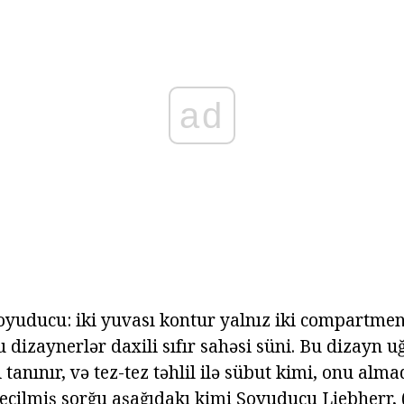
ad
yuducu: iki yuvası kontur yalnız iki compartment
dizaynerlər daxili sıfır sahəsi süni. Bu dizayn u
 tanınır, və tez-tez təhlil ilə sübut kimi, onu alma
eçilmiş sorğu aşağıdakı kimi Soyuducu Liebherr, 