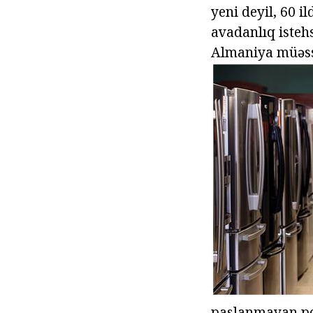
yeni deyil, 60 i
avadanlıq istehs
Almaniya müəss
paslanmayan pol