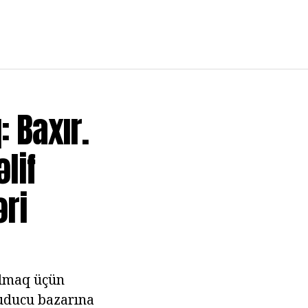
 Baxır.
lif
əri
 almaq üçün
yuducu bazarına