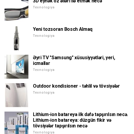
3D eynək öz əlləri ilə etmək necə
Texnologiya
Yeni tozsoran Bosch Almaq
Texnologiya
Əyri TV "Samsung" xüsusiyyətləri, yeri,
icmallar
Texnologiya
Outdoor kondisioner - təhlil və tövsiyələr
Texnologiya
Lithium-ion batareya ilk dəfə tapşırılsın necə.
Lithium-ion batareya: düzgün fikir və
tövsiyələr tapşırılsın necə
Texnologiya