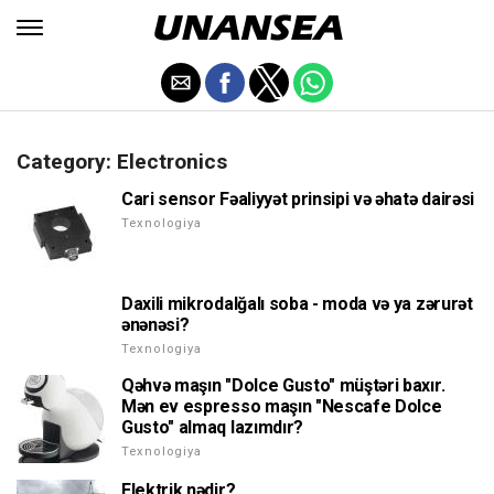
Category: Electronics
Cari sensor Fəaliyyət prinsipi və əhatə dairəsi
Texnologiya
Daxili mikrodalğalı soba - moda və ya zərurət
ənənəsi?
Texnologiya
Qəhvə maşın "Dolce Gusto" müştəri baxır.
Mən ev espresso maşın "Nescafe Dolce
Gusto" almaq lazımdır?
Texnologiya
Elektrik nədir?