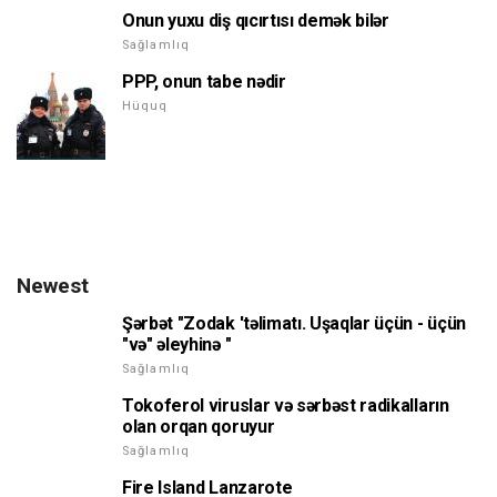
Onun yuxu diş qıcırtısı demək bilər
Sağlamlıq
PPP, onun tabe nədir
Hüquq
Newest
Şərbət "Zodak 'təlimatı. Uşaqlar üçün - üçün
"və" əleyhinə "
Sağlamlıq
Tokoferol viruslar və sərbəst radikalların
olan orqan qoruyur
Sağlamlıq
Fire Island Lanzarote