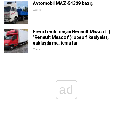
Avtomobil MAZ-54329 baxış
Cars
French yük maşını Renault Mascott (
"Renault Mascot"): spesifikasiyalar,
qablaşdırma, icmallar
Cars
ad