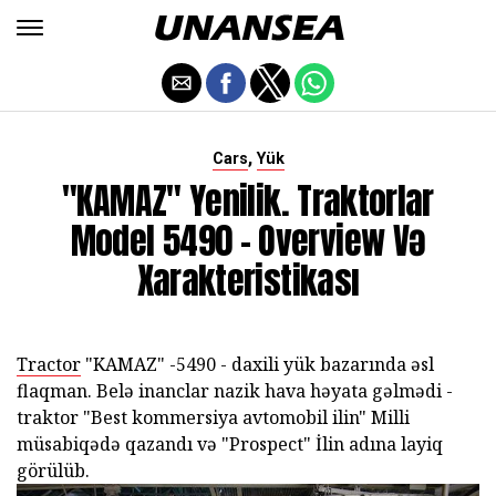
,
Cars
Yük
"KAMAZ" Yenilik. Traktorlar
Model 5490 - Overview Və
Xarakteristikası
Tractor
"KAMAZ" -5490 - daxili yük bazarında əsl
flaqman. Belə inanclar nazik hava həyata gəlmədi -
traktor "Best kommersiya avtomobil ilin" Milli
müsabiqədə qazandı və "Prospect" İlin adına layiq
görülüb.