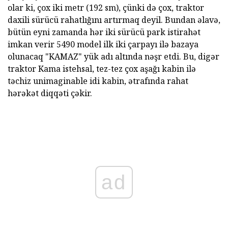
olar ki, çox iki metr (192 sm), çünki də çox, traktor
daxili sürücü rahatlığını artırmaq deyil. Bundan əlavə,
bütün eyni zamanda hər iki sürücü park istirahət
imkan verir 5490 model ilk iki çarpayı ilə bazaya
olunacaq "KAMAZ" yük adı altında nəşr etdi. Bu, digər
traktor Kama istehsal, tez-tez çox aşağı kabin ilə
təchiz unimaginable idi kabin, ətrafında rahat
hərəkət diqqəti çəkir.
ad