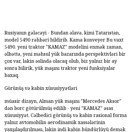
Rusiyanın gələcəyi - Bundan əlavə, kimi Tatarıstan,
model 5490 rəhbəri bildirib. Kama konveyer Bu vaxt
5490. yeni traktor "KAMAZ" modelini enmək zaman,
əlbəttə, yeni məhsul yük bazarında perspektivləri bir
çox var, lakin əslində olacaq olub, biz yalnız bir ay
sonra bilirik, yük maşını traktor yeni funksiyalar
baxaq.
Görünüş və kabin xüsusiyyətləri
müasir dizayn, Alman yük maşını "Mercedes Aksor"
dən borc götürülmüş edilib - yeni "KAMAZ" əsas
xüsusiyyət. Cəlbedici görünüş və kabin rasional forma
yalnız avtomobilin aerodinamik xassələrinin
yaxşılaşdırılması, lakin indi kabin hündürlüyü demək