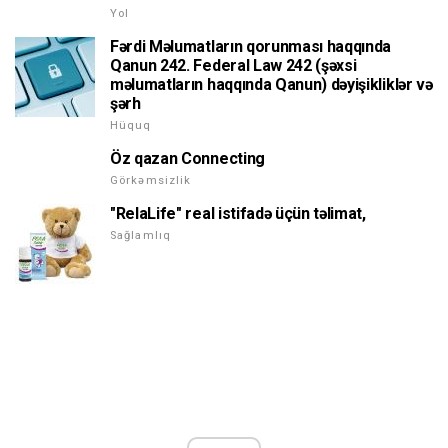
Yol
Fərdi Məlumatların qorunması haqqında
Qanun 242. Federal Law 242 (şəxsi
məlumatların haqqında Qanun) dəyişikliklər və
şərh
Hüquq
Öz qazan Connecting
Görkəmsizlik
"RelaLife" real istifadə üçün təlimat,
Sağlamlıq