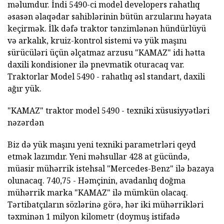
məlumdur. İndi 5490-ci model developers rahatlıq
əsasən əlaqədar sahiblərinin bütün arzularını həyata
keçirmək. İlk dəfə traktor tənzimlənən hündürlüyü
və arkalık, kruiz-kontrol sistemi və yük maşını
sürücüləri üçün əlçatmaz arzusu "KAMAZ" idi hətta
daxili kondisioner ilə pnevmatik oturacaq var.
Traktorlar Model 5490 - rahatlıq əsl standart, daxili
ağır yük.
"KAMAZ" traktor model 5490 - texniki xüsusiyyətləri
nəzərdən
Biz də yük maşını yeni texniki parametrləri qeyd
etmək lazımdır. Yeni məhsullar 428 at gücündə,
müasir mühərrik istehsal "Mercedes-Benz" ilə bazaya
olunacaq. 740,75 - Həmçinin, avadanlıq doğma
mühərrik marka "KAMAZ" ilə mümkün olacaq.
Tərtibatçıların sözlərinə görə, hər iki mühərrikləri
təxminən 1 milyon kilometr (doymuş istifadə