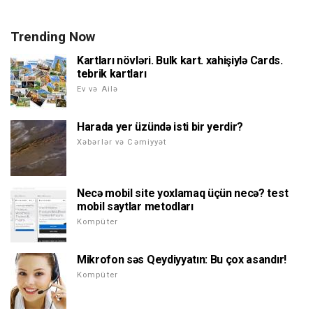
Trending Now
Kartları növləri. Bulk kart. xahişiylə Cards.
tebrik kartları
Ev və Ailə
Harada yer üzündə isti bir yerdir?
Xəbərlər və Cəmiyyət
Necə mobil site yoxlamaq üçün necə? test
mobil saytlar metodları
Kompüter
Mikrofon səs Qeydiyyatın: Bu çox asandır!
Kompüter