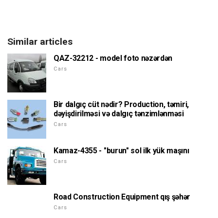
Similar articles
QAZ-32212 - model foto nəzərdən
Cars
Bir dalgıç cüt nədir? Production, təmiri,
dəyişdirilməsi və dalgıç tənzimlənməsi
Cars
Kamaz-4355 - "burun" sol ilk yük maşını
Cars
Road Construction Equipment qış şəhər
Cars