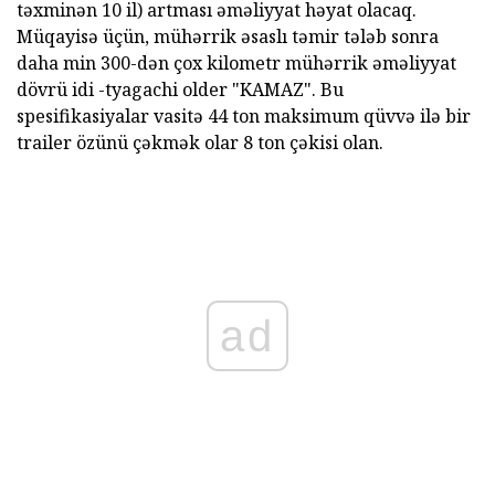
təxminən 10 il) artması əməliyyat həyat olacaq.
Müqayisə üçün, mühərrik əsaslı təmir tələb sonra
daha min 300-dən çox kilometr mühərrik əməliyyat
dövrü idi -tyagachi older "KAMAZ". Bu
spesifikasiyalar vasitə 44 ton maksimum qüvvə ilə bir
trailer özünü çəkmək olar 8 ton çəkisi olan.
ad