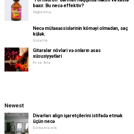
baxır. Bu necə effektiv?
Sağlamlıq
Necə mütəxəssislərinin köməyi olmadan, saç
külək.
Gözəllik
Gitaralar növləri və onların əsas
xüsusiyyətləri
Ev və Ailə
Newest
Divarları align işaretçilerini istifadə etmək
üçün necə
Görkəmsizlik