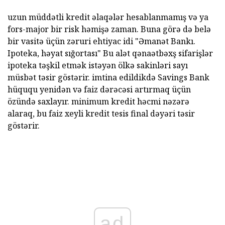
uzun müddətli kredit əlaqələr hesablanmamış və ya
fors-major bir risk həmişə zaman. Buna görə də belə
bir vasitə üçün zəruri ehtiyac idi "Əmanət Bankı.
Ipoteka, həyat sığortası" Bu alət qənaətbəxş sifarişlər
ipoteka təşkil etmək istəyən ölkə sakinləri sayı
müsbət təsir göstərir. imtina edildikdə Savings Bank
hüququ yenidən və faiz dərəcəsi artırmaq üçün
özündə saxlayır. minimum kredit həcmi nəzərə
alaraq, bu faiz xeyli kredit tesis final dəyəri təsir
göstərir.
ad