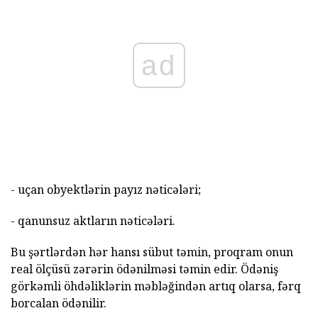
ad
- uçan obyektlərin payız nəticələri;
- qanunsuz aktların nəticələri.
Bu şərtlərdən hər hansı sübut təmin, proqram onun
real ölçüsü zərərin ödənilməsi təmin edir. Ödəniş
görkəmli öhdəliklərin məbləğindən artıq olarsa, fərq
borcalan ödənilir.