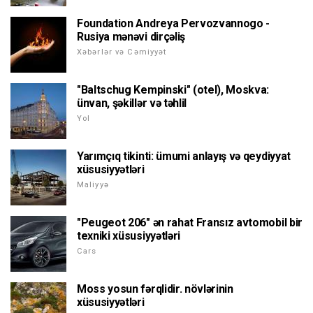
Foundation Andreya Pervozvannogo -
Rusiya mənəvi dirçəliş
Xəbərlər və Cəmiyyət
"Baltschug Kempinski" (otel), Moskva:
ünvan, şəkillər və təhlil
Yol
Yarımçıq tikinti: ümumi anlayış və qeydiyyat
xüsusiyyətləri
Maliyyə
"Peugeot 206" ən rahat Fransız avtomobil bir
texniki xüsusiyyətləri
Cars
Moss yosun fərqlidir. növlərinin
xüsusiyyətləri