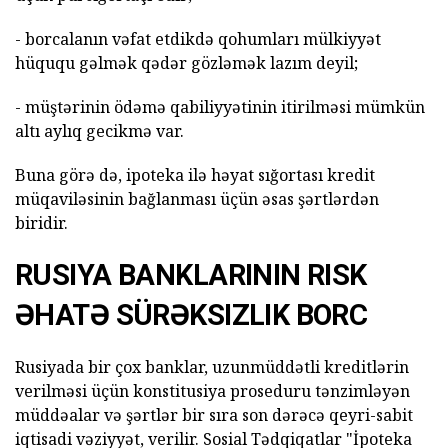
- borcalanın vəfat etdikdə qohumları mülkiyyət
hüququ gəlmək qədər gözləmək lazım deyil;
- müştərinin ödəmə qabiliyyətinin itirilməsi mümkün
altı aylıq gecikmə var.
Buna görə də, ipoteka ilə həyat sığortası kredit
müqaviləsinin bağlanması üçün əsas şərtlərdən
biridir.
RUSIYA BANKLARININ RISK
ƏHATƏ SÜRƏKSIZLIK BORC
Rusiyada bir çox banklar, uzunmüddətli kreditlərin
verilməsi üçün konstitusiya proseduru tənzimləyən
müddəalar və şərtlər bir sıra son dərəcə qeyri-sabit
iqtisadi vəziyyət, verilir. Sosial Tədqiqatlar "İpoteka