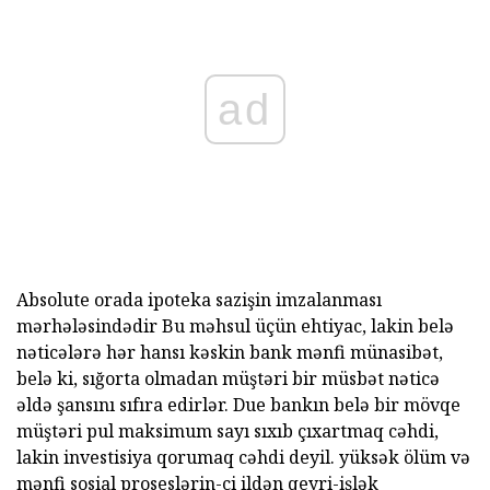
ad
Absolute orada ipoteka sazişin imzalanması
mərhələsindədir Bu məhsul üçün ehtiyac, lakin belə
nəticələrə hər hansı kəskin bank mənfi münasibət,
belə ki, sığorta olmadan müştəri bir müsbət nəticə
əldə şansını sıfıra edirlər. Due bankın belə bir mövqe
müştəri pul maksimum sayı sıxıb çıxartmaq cəhdi,
lakin investisiya qorumaq cəhdi deyil. yüksək ölüm və
mənfi sosial proseslərin-ci ildən qeyri-işlək