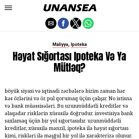
,
Maliyyə
Ipoteka
Həyat Sığortası Ipoteka Və Ya
Mütləq?
böyük siyasi və iqtisadi zərbələrə bizim zaman hər
kəs özlərini və öz pul qorumaq üçün çalışır. No istisna
və bank müəssisələri. Bu uzunmüddətli kreditlər və
əlaqədar risklərin xüsusilə doğrudur. investisiya bank
saxlamaq üçün bir yol sığortasıdır. uzunmüddətli
kreditlər, xüsusilə mənzil, ipoteka ilə həyat sığortası
kimi, riskləri ilə məşğul bir yol ilə xarakterizə olunur.