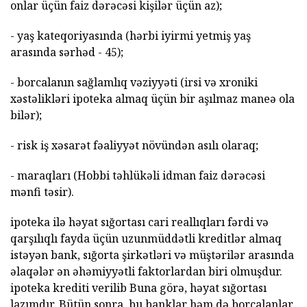
onlar üçün faiz dərəcəsi kişilər üçün az);
- yaş kateqoriyasında (hərbi iyirmi yetmiş yaş
arasında sərhəd - 45);
- borcalanın sağlamlıq vəziyyəti (irsi və xroniki
xəstəlikləri ipoteka almaq üçün bir aşılmaz maneə ola
bilər);
- risk iş xəsarət fəaliyyət növündən asılı olaraq;
- maraqları (Hobbi təhlükəli idman faiz dərəcəsi
mənfi təsir).
ipoteka ilə həyat sığortası cari reallıqları fərdi və
qarşılıqlı fayda üçün uzunmüddətli kreditlər almaq
istəyən bank, sığorta şirkətləri və müştərilər arasında
əlaqələr ən əhəmiyyətli faktorlardan biri olmuşdur.
ipoteka krediti verilib Buna görə, həyat sığortası
lazımdır. Bütün sonra, bu banklar həm də borcalanlar