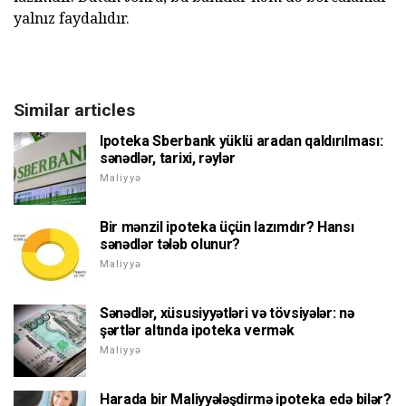
yalnız faydalıdır.
Similar articles
Ipoteka Sberbank yüklü aradan qaldırılması:
sənədlər, tarixi, rəylər
Maliyyə
Bir mənzil ipoteka üçün lazımdır? Hansı
sənədlər tələb olunur?
Maliyyə
Sənədlər, xüsusiyyətləri və tövsiyələr: nə
şərtlər altında ipoteka vermək
Maliyyə
Harada bir Maliyyələşdirmə ipoteka edə bilər?