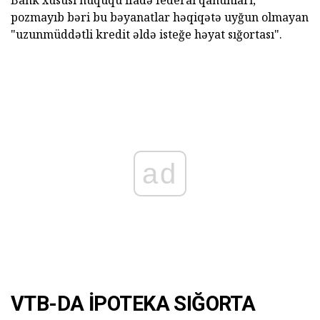
Bank xüsusi hüququ ifadə federal qanunları,
pozmayıb bəri bu bəyanatlar həqiqətə uyğun olmayan
"uzunmüddətli kredit əldə isteğe həyat sığortası".
ad
VTB-DA İPOTEKA SIĞORTA