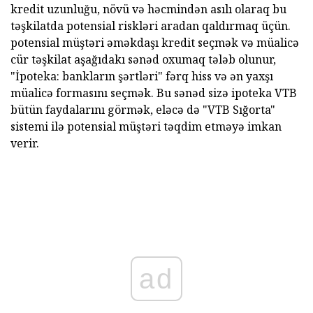
kredit uzunluğu, növü və həcmindən asılı olaraq bu
təşkilatda potensial riskləri aradan qaldırmaq üçün.
potensial müştəri əməkdaşı kredit seçmək və müalicə
cür təşkilat aşağıdakı sənəd oxumaq tələb olunur,
"İpoteka: bankların şərtləri" fərq hiss və ən yaxşı
müalicə formasını seçmək. Bu sənəd sizə ipoteka VTB
bütün faydalarını görmək, eləcə də "VTB Sığorta"
sistemi ilə potensial müştəri təqdim etməyə imkan
verir.
ad