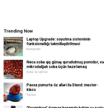
Trending Now
Laptop Upgrade: soyutma sisteminin
funksionallığı təkmilləşdirilməsi
Kompüter
Necə soba qış günəş qurudulmuş pomidor, və
mikrodalğalı soba üçün hazırlamaq
Qida və içkilər
Pasxa yumurta öz əlləri ilə Stand: master-
klass
Tərlan
"Formidron" dərman haqqında həkim və xəstə