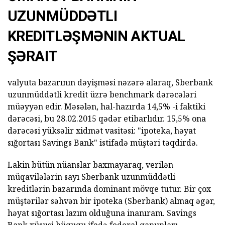
UZUNMÜDDƏTLI
KREDITLƏŞMƏNIN AKTUAL
ŞƏRAIT
valyuta bazarının dəyişməsi nəzərə alaraq, Sberbank
uzunmüddətli kredit üzrə benchmark dərəcələri
müəyyən edir. Məsələn, hal-hazırda 14,5% -i faktiki
dərəcəsi, bu 28.02.2015 qədər etibarlıdır. 15,5% ona
dərəcəsi yüksəlir xidmət vasitəsi: "ipoteka, həyat
sığortası Savings Bank" istifadə müştəri təqdirdə.
Lakin bütün nüanslar baxmayaraq, verilən
müqavilələrin sayı Sberbank uzunmüddətli
kreditlərin bazarında dominant mövqe tutur. Bir çox
müştərilər səhvən bir ipoteka (Sberbank) almaq əgər,
həyat sığortası lazım olduğuna inanıram. Savings