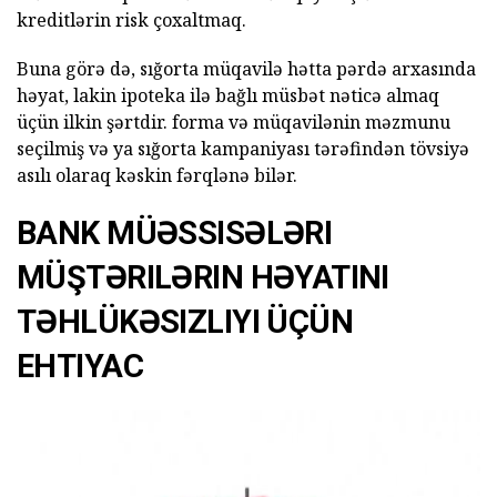
kreditlərin risk çoxaltmaq.
Buna görə də, sığorta müqavilə hətta pərdə arxasında
həyat, lakin ipoteka ilə bağlı müsbət nəticə almaq
üçün ilkin şərtdir. forma və müqavilənin məzmunu
seçilmiş və ya sığorta kampaniyası tərəfindən tövsiyə
asılı olaraq kəskin fərqlənə bilər.
BANK MÜƏSSISƏLƏRI
MÜŞTƏRILƏRIN HƏYATINI
TƏHLÜKƏSIZLIYI ÜÇÜN
EHTIYAC