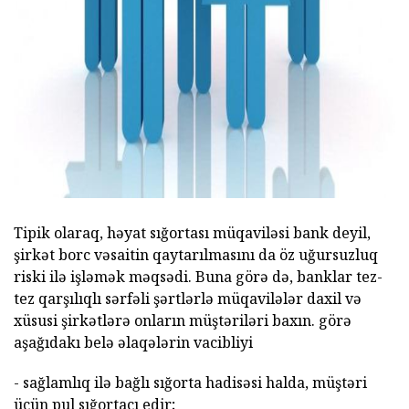
ad
Tipik olaraq, həyat sığortası müqaviləsi bank deyil,
şirkət borc vəsaitin qaytarılmasını da öz uğursuzluq
riski ilə işləmək məqsədi. Buna görə də, banklar tez-
tez qarşılıqlı sərfəli şərtlərlə müqavilələr daxil və
xüsusi şirkətlərə onların müştəriləri baxın. görə
aşağıdakı belə əlaqələrin vacibliyi
- sağlamlıq ilə bağlı sığorta hadisəsi halda, müştəri
üçün pul sığortaçı edir;