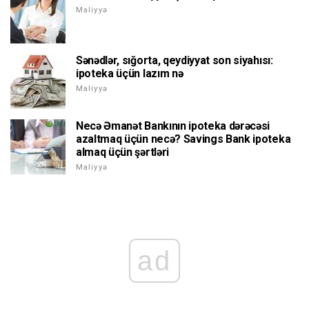
Maliyyə
Sənədlər, sığorta, qeydiyyat son siyahısı:
ipoteka üçün lazım nə
Maliyyə
Necə Əmanət Bankının ipoteka dərəcəsi
azaltmaq üçün necə? Savings Bank ipoteka
almaq üçün şərtləri
Maliyyə
ad