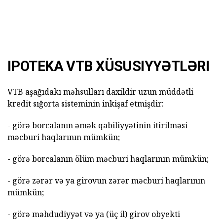
IPOTEKA VTB XÜSUSIYYƏTLƏRI
VTB aşağıdakı məhsulları daxildir uzun müddətli
kredit sığorta sisteminin inkişaf etmişdir:
- görə borcalanın əmək qabiliyyətinin itirilməsi
məcburi haqlarının mümkün;
- görə borcalanın ölüm məcburi haqlarının mümkün;
- görə zərər və ya girovun zərər məcburi haqlarının
mümkün;
- görə məhdudiyyət və ya (üç il) girov obyekti