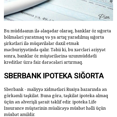
Bu müddəanın ilə əlaqədar olaraq, banklar öz sığorta
bölmələri yaratmaq və ya artıq yaradılmış sığorta
şirkətləri ilə müqavilələr daxil etmək
məcburiyyətində qalır. Təbii ki, bu xərcləri əziyyət
sonra, banklar öz müştərilərinə uzunmüddətli
kreditlər üzrə faiz dərəcələri artırmaq.
SBERBANK IPOTEKA SIĞORTA
Sberbank - maliyyə xidmətləri Rusiya bazarında ən
görkəmli təşkilat. Buna görə, təşkilat ipoteka almaq
üçün ən əlverişli şərait təklif edir. ipoteka Life
Insurance müştərinin müalicəyə müsbət həlli üçün
müsbət amildir.