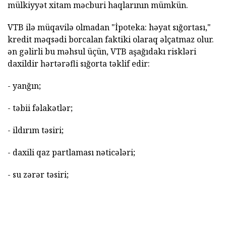
mülkiyyət xitam məcburi haqlarının mümkün.
VTB ilə müqavilə olmadan "İpoteka: həyat sığortası,"
kredit məqsədi borcalan faktiki olaraq əlçatmaz olur.
ən gəlirli bu məhsul üçün, VTB aşağıdakı riskləri
daxildir hərtərəfli sığorta təklif edir:
- yanğın;
- təbii fəlakətlər;
- ildırım təsiri;
- daxili qaz partlaması nəticələri;
- su zərər təsiri;