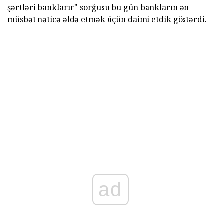
şərtləri bankların" sorğusu bu gün bankların ən
müsbət nəticə əldə etmək üçün daimi etdik göstərdi.
ad