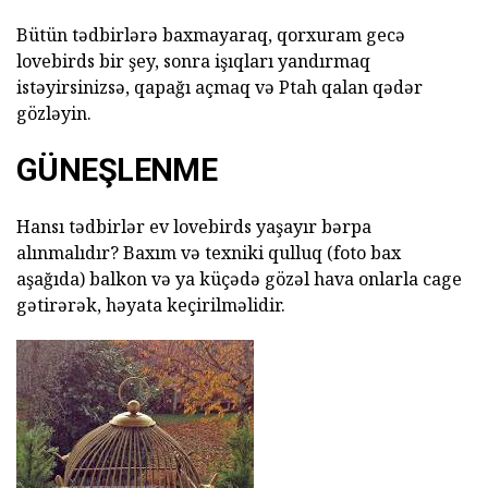
Bütün tədbirlərə baxmayaraq, qorxuram gecə
lovebirds bir şey, sonra işıqları yandırmaq
istəyirsinizsə, qapağı açmaq və Ptah qalan qədər
gözləyin.
GÜNEŞLENME
Hansı tədbirlər ev lovebirds yaşayır bərpa
alınmalıdır? Baxım və texniki qulluq (foto bax
aşağıda) balkon və ya küçədə gözəl hava onlarla cage
gətirərək, həyata keçirilməlidir.