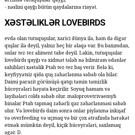
- nəslini qayğı bütün qaydalarına riayət.
XƏSTƏLIKLƏR LOVEBIRDS
evdə olan tutuquşular, xarici dünya ilə, həm də digər
quşlar ilə deyil, yalnız heç bir əlaqə var. Bu baxımdan,
onlar tez-tez aliment tabe deyil. Lakin, tutuquşular
lovebirds qayğı və xidmət tələb nə bilmirəm edənlər
sahibləri xəstəlik Ptah tez-tez baş verir. Belə ki,
keyfiyyətsiz qida quş zəhərlənmə səbəb ola bilər.
Daimi parazit görünüşü qatqı təmin təmizlik
hüceyrələri həyata keçirilir. Soyuq hamam və
layihələri colds səbəb olur. maloprovetrivaemyh
binalar Ptah tapmaq zəhərli qaz zəhərlənməsi səbəb
olur. Və lovebirds daim sonra onlar piylənmə inkişaf
və overfeeding və uçmaq və bir çox ətrafında hərəkət
etmək mümkün deyil, kiçik hüceyrələri, saxlamaq
əgər. D.