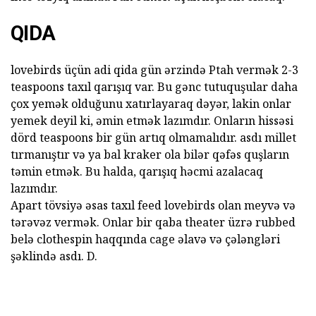
QIDA
lovebirds üçün adi qida gün ərzində Ptah vermək 2-3
teaspoons taxıl qarışıq var. Bu gənc tutuquşular daha
çox yemək olduğunu xatırlayaraq dəyər, lakin onlar
yemek deyil ki, əmin etmək lazımdır. Onların hissəsi
dörd teaspoons bir gün artıq olmamalıdır. asdı millet
tırmanıştır və ya bal kraker ola bilər qəfəs quşların
təmin etmək. Bu halda, qarışıq həcmi azalacaq
lazımdır.
Apart tövsiyə əsas taxıl feed lovebirds olan meyvə və
tərəvəz vermək. Onlar bir qaba theater üzrə rubbed
belə clothespin haqqında cage əlavə və çələngləri
şəklində asdı. D.