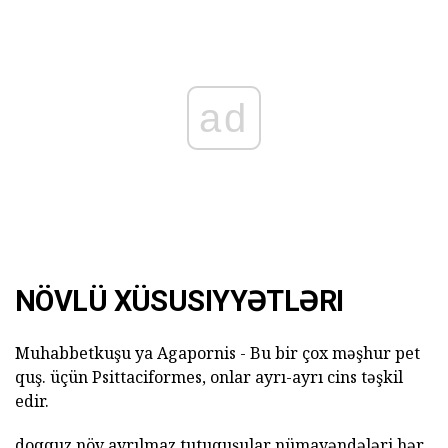
ad
NÖVLÜ XÜSUSIYYƏTLƏRI
Muhabbetkuşu ya Agapornis - Bu bir çox məşhur pet
quş. üçün Psittaciformes, onlar ayrı-ayrı cins təşkil
edir.
doqquz növ ayrılmaz tutuquşular nümayəndələri hər