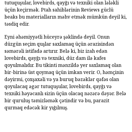
tutuquşular, lovebirds, qayğı və texniki olan lələkli
üçün keçirmək. Ptah sahiblərinin Reviews güclü
beaks bu materialların məhv etmək mümkün deyil ki,
təsdiq edir.
Eyni əhəmiyyətli hüceyrə şəklində deyil. Onun
düzgün seçim quşlar saxlamaq üçün ərazisindən
səmərəli istifadə artırır. Belə ki, biz izah edən
lovebirds, qayğı və texniki, düz dam ilə kafes
qoyulmalıdır. Bu tikinti mənzildə yer saxlamaq olan
bir-birinə üst qoymaq üçün imkan verir. O, həmçinin
dəyirmi, çoxşaxəli və ya buruq bəzəklər qəfəs olan
qoyulacaq əgər tutuquşular, lovebirds, qayğı və
texniki həyəcanlı sizin üçün olacaq nəzərə dəyər. Belə
bir quruluş təmizləmək çətindir və bu, parazit
qurmaq edəcək kir yığılmış.