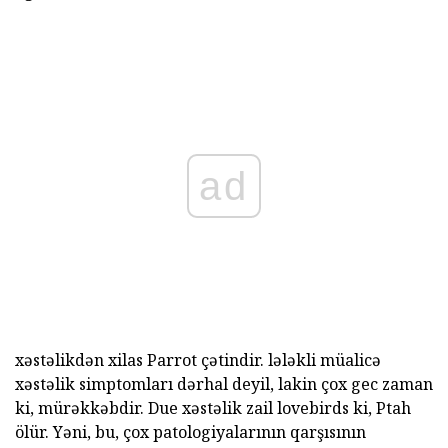
ad
xəstəlikdən xilas Parrot çətindir. lələkli müalicə
xəstəlik simptomları dərhal deyil, lakin çox gec zaman
ki, mürəkkəbdir. Due xəstəlik zail lovebirds ki, Ptah
ölür. Yəni, bu, çox patologiyalarının qarşısının