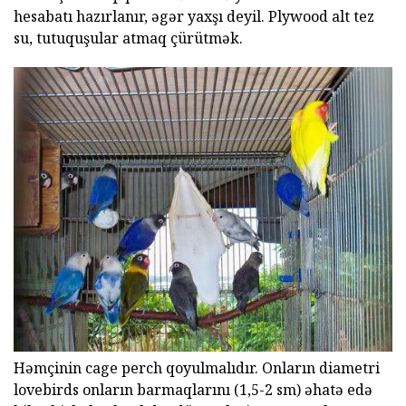
hesabatı hazırlanır, əgər yaxşı deyil. Plywood alt tez
su, tutuquşular atmaq çürütmək.
Həmçinin cage perch qoyulmalıdır. Onların diametri
lovebirds onların barmaqlarını (1,5-2 sm) əhatə edə