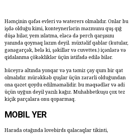
Həmçinin qəfəs evleri və waterers olmalıdır. Onlar bu
işdə olduğu kimi, konteynerlərin məzmunu quş qığ
düşə bilər, yem ıslatma, eləcə də perch qarşısını
yanında qoymaq lazım deyil. müxtəlif qablar (kutular,
gənəgərçək, belə ki, şəkillər və cuvettes.) içənlərə və
qidalanma çökəkliklər üçün istifadə edilə bilər.
hüceyrə altında yonqar və ya təmiz çay qum bir qat
olmalıdır. mürəkkəb quşlar üçün zərərli olduğundan
ona qəzet qoydu edilməməlidir. bu məqsədlər və adi
üçün uyğun deyil yazılı kağız. Muhabbetkuşu çox tez
kiçik parçalara onu qoparmaq.
MOBIL YER
Harada otağında lovebirds qalacaqlar tikinti,