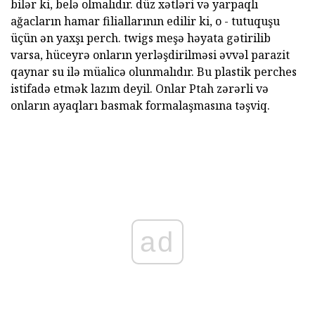
bilər ki, belə olmalıdır. düz xətləri və yarpaqlı
ağacların hamar filiallarının edilir ki, o - tutuquşu
üçün ən yaxşı perch. twigs meşə həyata gətirilib
varsa, hüceyrə onların yerləşdirilməsi əvvəl parazit
qaynar su ilə müalicə olunmalıdır. Bu plastik perches
istifadə etmək lazım deyil. Onlar Ptah zərərli və
onların ayaqları basmak formalaşmasına təşviq.
ad