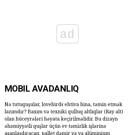
ad
MOBIL AVADANLIQ
Nə tutuquşular, lovebirds ehtiva bina, təmin etmək
lazımdır? Baxım və texniki qulluq altlıqlar (Ray alt)
olan hüceyrələri həyata keçirilməlidir. Bu dizayn
əhəmiyyətli quşlar üçün ev təmizlik işlərinə
asanlaşdıracaq. pallet dəmir və ya alüminium