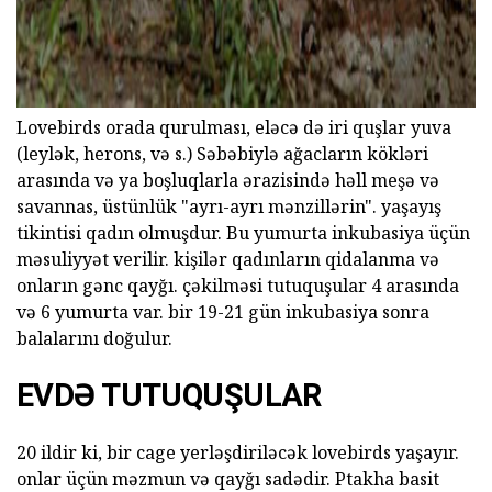
Lovebirds orada qurulması, eləcə də iri quşlar yuva
(leylək, herons, və s.) Səbəbiylə ağacların kökləri
arasında və ya boşluqlarla ərazisində həll meşə və
savannas, üstünlük "ayrı-ayrı mənzillərin". yaşayış
tikintisi qadın olmuşdur. Bu yumurta inkubasiya üçün
məsuliyyət verilir. kişilər qadınların qidalanma və
onların gənc qayğı. çəkilməsi tutuquşular 4 arasında
və 6 yumurta var. bir 19-21 gün inkubasiya sonra
balalarını doğulur.
EVDƏ TUTUQUŞULAR
20 ildir ki, bir cage yerləşdiriləcək lovebirds yaşayır.
onlar üçün məzmun və qayğı sadədir. Ptakha basit