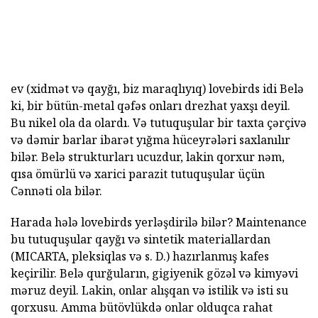
ev (xidmət və qayğı, biz maraqlıyıq) lovebirds idi Belə
ki, bir bütün-metal qəfəs onları drezhat yaxşı deyil.
Bu nikel ola da olardı. Və tutuquşular bir taxta çərçivə
və dəmir barlar ibarət yığma hüceyrələri saxlanılır
bilər. Belə strukturları ucuzdur, lakin qorxur nəm,
qısa ömürlü və xarici parazit tutuquşular üçün
Cənnəti ola bilər.
Harada hələ lovebirds yerləşdirilə bilər? Maintenance
bu tutuquşular qayğı və sintetik materiallardan
(MICARTA, pleksiqlas və s. D.) hazırlanmış kafes
keçirilir. Belə qurğuların, gigiyenik gözəl və kimyəvi
məruz deyil. Lakin, onlar alışqan və istilik və isti su
qorxusu. Amma bütövlükdə onlar olduqca rahat