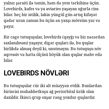
yalnız şəraiti ilə təmin, həm də yem tərkibinə üçün.
Lovebirds, kafes və ya aviaries yaşayan uğurla cins
bilər. heç bir istilik, lakin yüngül gün artıq kifayət
qədər uzun zaman bu üçün ən yaxşı mövsüm yaz və
payız.
Bir cage tutuquşular, lovebirds (qayğı və biz nəzərdən
saxlanılması) yaşayır, digər quşları ilə, bu quşlar
birlikdə almaq deyil ki, unutmayın. Bu tutuquşu növ
aqressiv və hətta ölçüsü böyük olan quşlar məhv edə
bilər.
LOVEBIRDS NÖVLƏRI
Bu tutuquşular cür iki alt müəyyən etdik. Bunlardan
birincisi muhabbetkuşu ağ periorbital üzük olan
daxildir. İkinci qrup oxşar rəng yoxdur quşlardır.