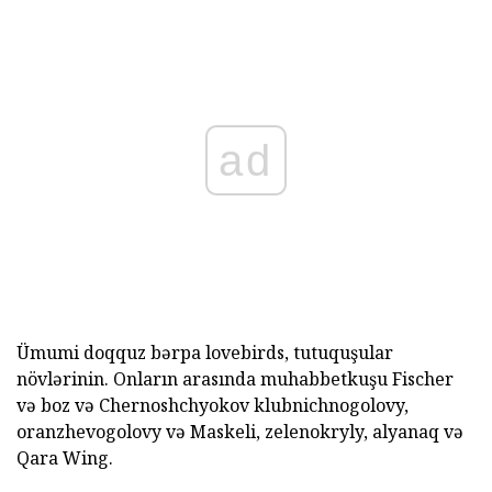
ad
Ümumi doqquz bərpa lovebirds, tutuquşular
növlərinin. Onların arasında muhabbetkuşu Fischer
və boz və Chernoshchyokov klubnichnogolovy,
oranzhevogolovy və Maskeli, zelenokryly, alyanaq və
Qara Wing.