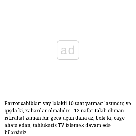
ad
Parrot sahibləri yay lələkli 10 saat yatmaq lazımdır, və
qışda ki, xəbərdar olmalıdır - 12 nəfər tələb olunan
istirahət zaman bir gecə üçün daha az, belə ki, cage
əhatə edən, təhlükəsiz TV izləmək davam edə
bilərsiniz.