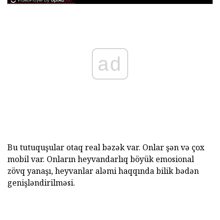
ad
Bu tutuquşular otaq real bəzək var. Onlar şən və çox
mobil var. Onların heyvandarlıq böyük emosional
zövq yanaşı, heyvanlar aləmi haqqında bilik bədən
genişləndirilməsi.