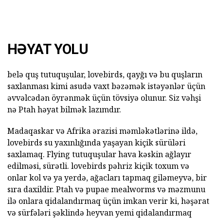
HƏYAT YOLU
belə quş tutuquşular, lovebirds, qayğı və bu quşların
saxlanması kimi asudə vaxt bəzəmək istəyənlər üçün
əvvəlcədən öyrənmək üçün tövsiyə olunur. Siz vəhşi
nə Ptah həyat bilmək lazımdır.
Madaqaskar və Afrika ərazisi məmləkətlərinə ildə,
lovebirds su yaxınlığında yaşayan kiçik sürüləri
saxlamaq. Flying tutuquşular hava kəskin ağlayır
edilməsi, sürətli. lovebirds pəhriz kiçik toxum və
onlar kol və ya yerdə, ağacları tapmaq giləmeyvə, bir
sıra daxildir. Ptah və pupae mealworms və məzmunu
ilə onlara qidalandırmaq üçün imkan verir ki, həşərat
və sürfələri şəklində heyvan yemi qidalandırmaq