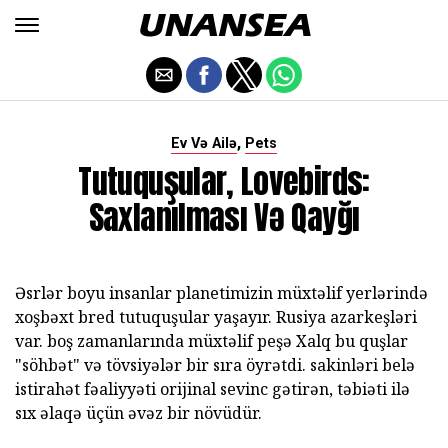
,
Ev Və Ailə
Pets
Tutuquşular, Lovebirds:
Saxlanılması Və Qayğı
Əsrlər boyu insanlar planetimizin müxtəlif yerlərində
xoşbəxt bred tutuquşular yaşayır. Rusiya azarkeşləri
var. boş zamanlarında müxtəlif peşə Xalq bu quşlar
"söhbət" və tövsiyələr bir sıra öyrətdi. sakinləri belə
istirahət fəaliyyəti orijinal sevinc gətirən, təbiəti ilə
sıx əlaqə üçün əvəz bir növüdür.