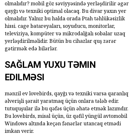
olmalıdır? mobil göz səviyyəsində yerləşdirilir əgər
qayğı və texniki optimal olacaq. Bu divar yaxın yer
olmalıdır. Yalnız bu halda orada Ptah təhlükəsizlik
hissi. cage batareyaları, soyuducu, monitorlar,
televiziya, kompüter və mikrodalğalı sobalar uzaq
yerləşdirilməlidir. Bütün bu cihazlar quş zərər
gətirmək edə bilərlər.
SAĞLAM YUXU TƏMIN
EDILMƏSI
mənzil ev lovebirds, qayğı və texniki varsa qaranlıq
əlverişli şərait yaratmaq üçün onlara tələb edir.
tutuquşular ilə bu qəfəs üçün əhatə etmək lazımdır.
Bu lovebirds, misal üçün, üz qəfil yüngül avtomobil
Windows altında keçən fənərlər utancaq etmədi
imkan verir.