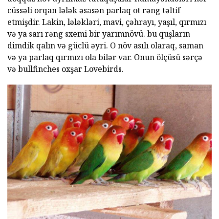
cüssəli orqan lələk əsasən parlaq ot rəng təltif
etmişdir. Lakin, lələkləri, mavi, çəhrayı, yaşıl, qırmızı
və ya sarı rəng sxemi bir yarımnövü. bu quşların
dimdik qalın və güclü əyri. O növ asılı olaraq, saman
və ya parlaq qırmızı ola bilər var. Onun ölçüsü sərçə
və bullfinches oxşar Lovebirds.