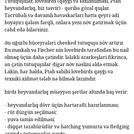
Tutuquşular, lovebirds (qayğı və saxlanılması, Ptah
heyvandarlıq, biz təsvir) - qəribə gözəl quşlar.
Təcrübəli və davamlı həvəskarları hətta qeyri-adi
boyayıcı qələm fərqli, onlara yeni növ gətirmək üçün
cəhd edə bilərsiniz.
Ən uğurlu hüceyrələri cheeked tutuquşu növ artırır.
Bu maskalı və Fischer nin lovebirds tərəfindən bu nail
olmaq üçün daha çətindir. lələkli azarkeşləri fikrincə,
ən çətin tutuquşular digər növ nəslini əldə etmək.
Lakin, hər halda, Ptah sahibi lovebirds qayğı və
texniki xidmət tələb nə bilmək lazımdır.
birds heyvandarlıq müəyyən şərtlər altında baş verir:
- heyvandarlıq dövr üçün hərtərəfli hazırlanması;
- cüt düzgün seçilməsi;
- yuva təmin edilməsi;
- diqqət təzahürüdür və hatching yumurta və fledging
ərzində tutuquşular qayğı;