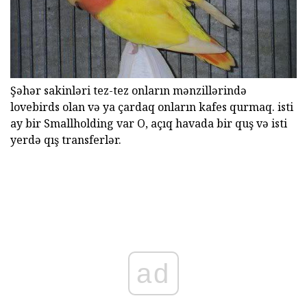
Şəhər sakinləri tez-tez onların mənzillərində
lovebirds olan və ya çardaq onların kafes qurmaq. isti
ay bir Smallholding var O, açıq havada bir quş və isti
yerdə qış transferlər.
ad