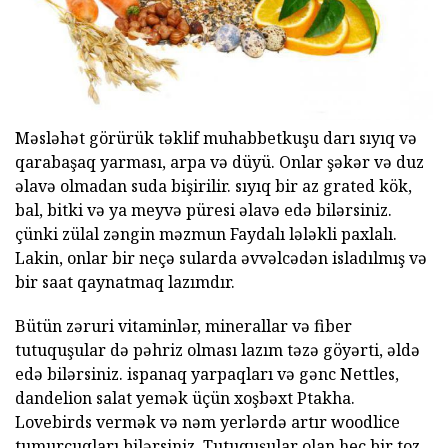
Məsləhət görürük təklif muhabbetkuşu darı sıyıq və
qarabaşaq yarması, arpa və düyü. Onlar şəkər və duz
əlavə olmadan suda bişirilir. sıyıq bir az grated kök,
bal, bitki və ya meyvə püresi əlavə edə bilərsiniz.
çünki zülal zəngin məzmun Faydalı lələkli paxlalı.
Lakin, onlar bir neçə sularda əvvəlcədən isladılmış və
bir saat qaynatmaq lazımdır.
Bütün zəruri vitaminlər, minerallar və fiber
tutuquşular də pəhriz olması lazım təzə göyərti, əldə
edə bilərsiniz. ispanaq yarpaqları və gənc Nettles,
dandelion salat yemək üçün xoşbəxt Ptakha.
Lovebirds vermək və nəm yerlərdə artır woodlice
tumurcuqları bilərsiniz. Tutuquşular olan heç bir toz