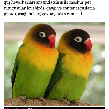
quş həvəskarları arasında xüsusilə məşhur pet
tutuquşular lovebirds, qayğı və content (quşların
photos, aşağıda bax) çox səy tələb etmir ki.