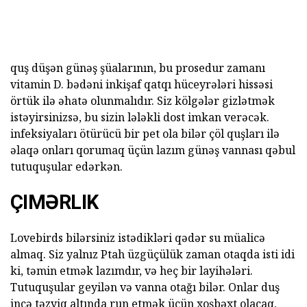
quş düşən günəş şüalarının, bu prosedur zamanı
vitamin D. bədəni inkişaf qatqı hüceyrələri hissəsi
örtük ilə əhatə olunmalıdır. Siz kölgələr gizlətmək
istəyirsinizsə, bu sizin lələkli dost imkan verəcək.
infeksiyaları ötürücü bir pet ola bilər çöl quşları ilə
əlaqə onları qorumaq üçün lazım günəş vannası qəbul
tutuquşular edərkən.
ÇIMƏRLIK
Lovebirds bilərsiniz istədikləri qədər su müalicə
almaq. Siz yalnız Ptah üzgüçülük zaman otaqda isti idi
ki, təmin etmək lazımdır, və heç bir layihələri.
Tutuquşular geyilən və vanna otağı bilər. Onlar duş
incə təzyiq altında run etmək üçün xoşbəxt olacaq.