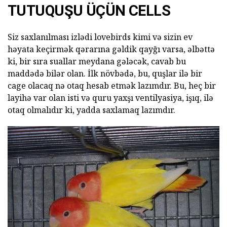
TUTUQUŞU ÜÇÜN CELLS
Siz saxlanılması izlədi lovebirds kimi və sizin ev
həyata keçirmək qərarına gəldik qayğı varsa, əlbəttə
ki, bir sıra suallar meydana gələcək, cavab bu
maddədə bilər olan. İlk növbədə, bu, quşlar ilə bir
cage olacaq nə otaq hesab etmək lazımdır. Bu, heç bir
layihə var olan isti və quru yaxşı ventilyasiya, işıq, ilə
otaq olmalıdır ki, yadda saxlamaq lazımdır.