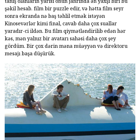
tanış olanların yarısı onun janrında ən yaxşı biri bu
şəkil hesab. film bir puzzle edir, və hətta film seyr
sonra ekranda nə baş təhlil etmək istəyən
Kinosevərlər kimi final, cavab daha çox suallar
yaradır-ci ildən. Bu film qiymətləndirilib edən hər
kəs, mən yalnız bir avatarı sahəsi daha çox şey
gördüm. Bir çox dərin məna müəyyən və direktoru
mesajı başa düşürük.