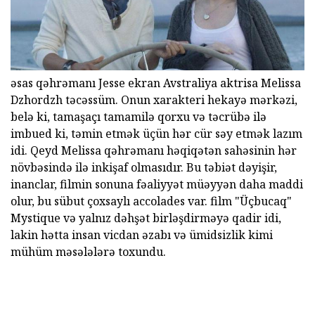
əsas qəhrəmanı Jesse ekran Avstraliya aktrisa Melissa
Dzhordzh təcəssüm. Onun xarakteri hekayə mərkəzi,
belə ki, tamaşaçı tamamilə qorxu və təcrübə ilə
imbued ki, təmin etmək üçün hər cür səy etmək lazım
idi. Qeyd Melissa qəhrəmanı həqiqətən sahəsinin hər
növbəsində ilə inkişaf olmasıdır. Bu təbiət dəyişir,
inanclar, filmin sonuna fəaliyyət müəyyən daha maddi
olur, bu sübut çoxsaylı accolades var. film "Üçbucaq"
Mystique və yalnız dəhşət birləşdirməyə qadir idi,
lakin hətta insan vicdan əzabı və ümidsizlik kimi
mühüm məsələlərə toxundu.