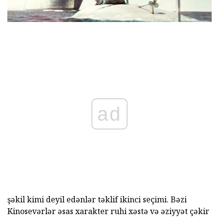
ad
şəkil kimi deyil edənlər təklif ikinci seçimi. Bəzi
Kinosevərlər əsas xarakter ruhi xəstə və əziyyət çəkir