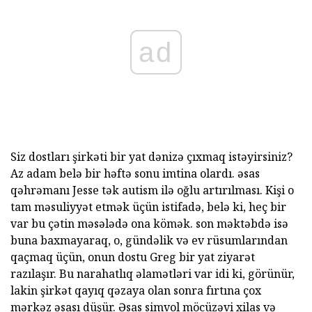
ad
Siz dostları şirkəti bir yat dənizə çıxmaq istəyirsiniz?
Az adam belə bir həftə sonu imtina olardı. əsas
qəhrəmanı Jesse tək autism ilə oğlu artırılması. Kişi o
tam məsuliyyət etmək üçün istifadə, belə ki, heç bir
var bu çətin məsələdə ona kömək. son məktəbdə isə
buna baxmayaraq, o, gündəlik və ev rüsumlarından
qaçmaq üçün, onun dostu Greg bir yat ziyarət
razılaşır. Bu narahatlıq əlamətləri var idi ki, görünür,
lakin şirkət qayıq qəzaya olan sonra fırtına çox
mərkəz əsası düşür. Əsas simvol möcüzəvi xilas və