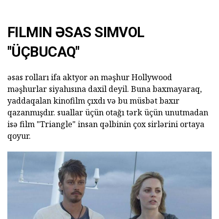
FILMIN ƏSAS SIMVOL
"ÜÇBUCAQ"
əsas rolları ifa aktyor ən məşhur Hollywood
məşhurlar siyahısına daxil deyil. Buna baxmayaraq,
yaddaqalan kinofilm çıxdı və bu müsbət baxır
qazanmışdır. suallar üçün otağı tərk üçün unutmadan
isə film "Triangle" insan qəlbinin çox sirlərini ortaya
qoyur.