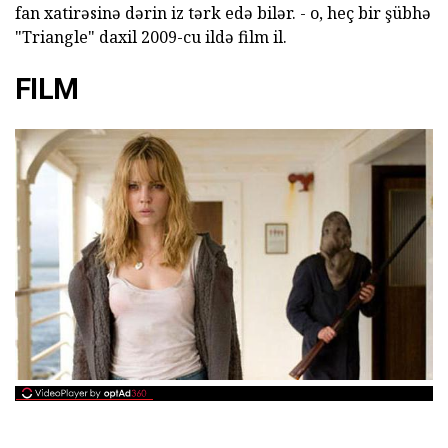
fan xatirəsinə dərin iz tərk edə bilər. - o, heç bir şübhə
"Triangle" daxil 2009-cu ildə film il.
FILM