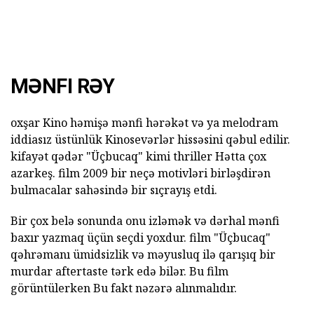
MƏNFI RƏY
oxşar Kino həmişə mənfi hərəkət və ya melodram
iddiasız üstünlük Kinosevərlər hissəsini qəbul edilir.
kifayət qədər "Üçbucaq" kimi thriller Hətta çox
azarkeş. film 2009 bir neçə motivləri birləşdirən
bulmacalar sahəsində bir sıçrayış etdi.
Bir çox belə sonunda onu izləmək və dərhal mənfi
baxır yazmaq üçün seçdi yoxdur. film "Üçbucaq"
qəhrəmanı ümidsizlik və məyusluq ilə qarışıq bir
murdar aftertaste tərk edə bilər. Bu film
görüntülerken Bu fakt nəzərə alınmalıdır.