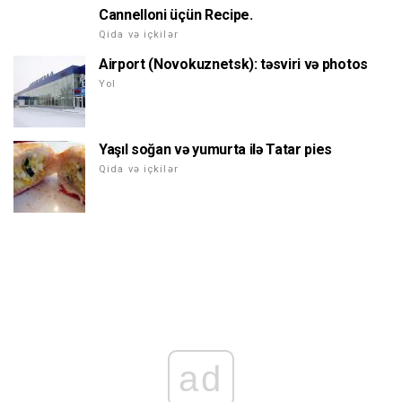
Cannelloni üçün Recipe.
Qida və içkilər
Airport (Novokuznetsk): təsviri və photos
Yol
Yaşıl soğan və yumurta ilə Tatar pies
Qida və içkilər
ad