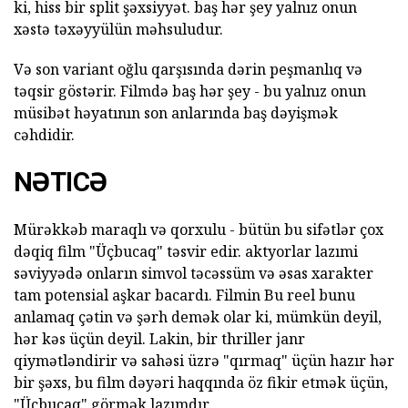
ki, hiss bir split şəxsiyyət. baş hər şey yalnız onun
xəstə təxəyyülün məhsuludur.
Və son variant oğlu qarşısında dərin peşmanlıq və
təqsir göstərir. Filmdə baş hər şey - bu yalnız onun
müsibət həyatının son anlarında baş dəyişmək
cəhdidir.
NƏTICƏ
Mürəkkəb maraqlı və qorxulu - bütün bu sifətlər çox
dəqiq film "Üçbucaq" təsvir edir. aktyorlar lazımi
səviyyədə onların simvol təcəssüm və əsas xarakter
tam potensial aşkar bacardı. Filmin Bu reel bunu
anlamaq çətin və şərh demək olar ki, mümkün deyil,
hər kəs üçün deyil. Lakin, bir thriller janr
qiymətləndirir və sahəsi üzrə "qırmaq" üçün hazır hər
bir şəxs, bu film dəyəri haqqında öz fikir etmək üçün,
"Üçbucaq" görmək lazımdır.