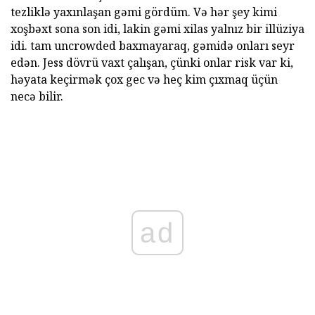
tezliklə yaxınlaşan gəmi gördüm. Və hər şey kimi
xoşbəxt sona son idi, lakin gəmi xilas yalnız bir illüziya
idi. tam uncrowded baxmayaraq, gəmidə onları seyr
edən. Jess dövrü vaxt çalışan, çünki onlar risk var ki,
həyata keçirmək çox gec və heç kim çıxmaq üçün
necə bilir.
ad