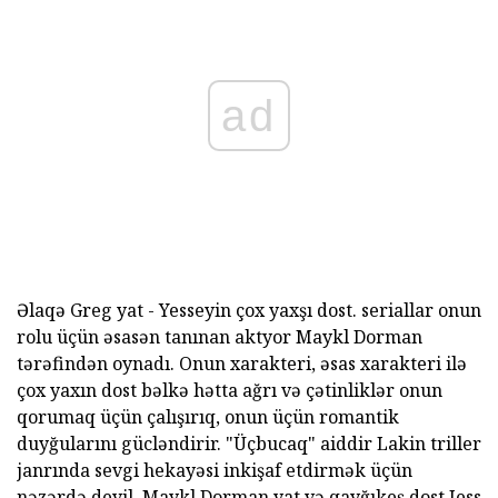
ad
Əlaqə Greg yat - Yesseyin çox yaxşı dost. seriallar onun
rolu üçün əsasən tanınan aktyor Maykl Dorman
tərəfindən oynadı. Onun xarakteri, əsas xarakteri ilə
çox yaxın dost bəlkə hətta ağrı və çətinliklər onun
qorumaq üçün çalışırıq, onun üçün romantik
duyğularını gücləndirir. "Üçbucaq" aiddir Lakin triller
janrında sevgi hekayəsi inkişaf etdirmək üçün
nəzərdə deyil. Maykl Dorman yat və qayğıkeş dost Jess