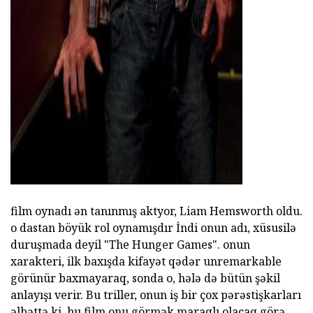
film oynadı ən tanınmış aktyor, Liam Hemsworth oldu.
o dastan böyük rol oynamışdır İndi onun adı, xüsusilə
duruşmada deyil "The Hunger Games". onun
xarakteri, ilk baxışda kifayət qədər unremarkable
görünür baxmayaraq, sonda o, hələ də bütün şəkil
anlayışı verir. Bu triller, onun iş bir çox pərəstişkarları
əlbəttə ki, bu film onu görmək maraqlı olacaq görə