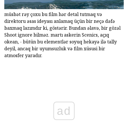
müsbət rəy çoxu bu film hər detal tutmaq və
direktoru əsas ideyası anlamaq üçün bir neçə dəfə
baxmaq lazımdır ki, göstərir. Bundan əlavə, bir gözəl
Shoot ignore bilməz. martı askerin Scenics, açıq
okean, - bütün bu elementlər soyuq hekayə ilə tally
deyil, ancaq bir uyumsuzluk və film xüsusi bir
atmosfer yaradır.
ad