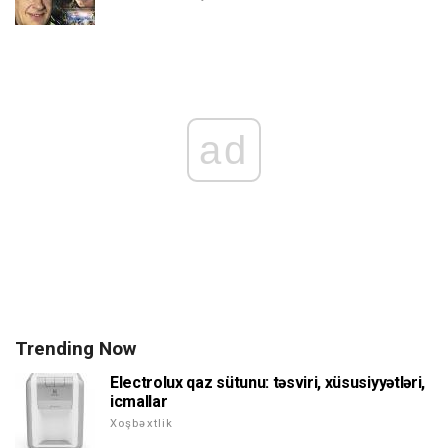
ad
Trending Now
Electrolux qaz sütunu: təsviri, xüsusiyyətləri,
icmallar
Xoşbəxtlik