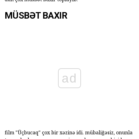
MÜSBƏT BAXIR
ad
film "Üçbucaq" çox bir xəzinə idi. mübaliğəsiz, onunla