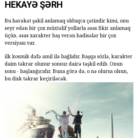
HEKAYƏ ŞƏRH
Bu hərəkət şəkil anlamaq olduqca çətindir kimi, onu
seyr edən bir çox müxtəlif yollarla əsas fikir anlamaq
üçün. əsas xarakter baş verən hadisələr bir çox
versiyası var.
ilk kosmik dəfə amil ilə bağlıdır. Başqa sözlə, karakter
daim təkrar olunur sonsuz dairə təşkil edib. Onun
sonu - başlanğıcıdır. Buna görə də, o nə olursa olsun,
bu disk təkrar keçiriləcək.