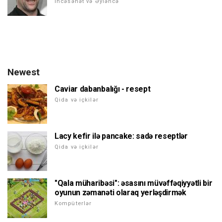
İncəsənət və Əyləncə
Newest
Caviar dabanbalığı - resept
Qida və içkilər
Lacy kefir ilə pancake: sadə reseptlər
Qida və içkilər
"Qala müharibəsi": əsasını müvəffəqiyyətli bir
oyunun zəmanəti olaraq yerləşdirmək
Kompüterlər