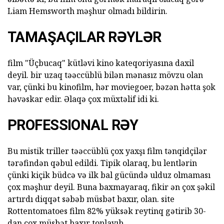
Liam Hemsworth məşhur olmadı bildirin.
TAMAŞAÇILAR RƏYLƏR
film "Üçbucaq" kütləvi kino kateqoriyasına daxil
deyil. bir uzaq təəccüblü bilən mənasız mövzu olan
var, çünki bu kinofilm, hər moviegoer, bəzən hətta şok
həvəskar edir. Əlaqə çox müxtəlif idi ki.
PROFESSIONAL RƏY
Bu mistik triller təəccüblü çox yaxşı film tənqidçilər
tərəfindən qəbul edildi. Tipik olaraq, bu lentlərin
çünki kiçik büdcə və ilk bal gücündə ulduz olmaması
çox məşhur deyil. Buna baxmayaraq, fikir ən çox şəkil
artırdı diqqət səbəb müsbət baxır, olan. site
Rottentomatoes film 82% yüksək reytinq gətirib 30-
dan çox müsbət baxır toplayıb.