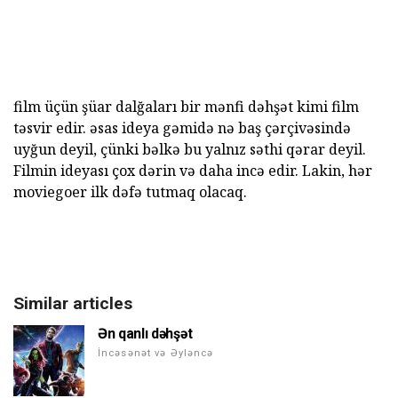
film üçün şüar dalğaları bir mənfi dəhşət kimi film
təsvir edir. əsas ideya gəmidə nə baş çərçivəsində
uyğun deyil, çünki bəlkə bu yalnız səthi qərar deyil.
Filmin ideyası çox dərin və daha incə edir. Lakin, hər
moviegoer ilk dəfə tutmaq olacaq.
Similar articles
Ən qanlı dəhşət
İncəsənət və Əyləncə