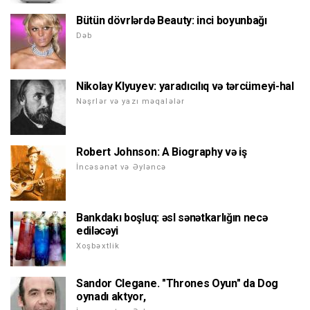
Bütün dövrlərdə Beauty: inci boyunbağı
Dəb
Nikolay Klyuyev: yaradıcılıq və tərcümeyi-hal
Nəşrlər və yazı məqalələr
Robert Johnson: A Biography və iş
İncəsənət və Əyləncə
Bankdakı boşluq: əsl sənətkarlığın necə
ediləcəyi
Xoşbəxtlik
Sandor Clegane. "Thrones Oyun" da Dog
oynadı aktyor,