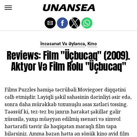
,
İncəsənət Və Əyləncə
Kino
Reviews: Film "Üçbucaq" (2009).
Aktyor Və Film Rolu "Üçbucaq"
Films Puzzles həmişə təcrübəli Moviegoer diqqətini
cəlb etmişdir. Layiqli şəkil sahəsinin dərinliyi əsir edə,
sonra daha mürəkkəb toxunuşlu əsas xətləri tossing.
Təəssüf ki, tez-tez bu janrın hərəkət şəkillər gəlir
xüsusilə, yaxşı müəyyən edilmiş ssenari və simvol
hərtərəfli təsvir ilə həqiqətən maraqlı film tapa
bilərsiniz. Amma bəzən hətta ən sönük kino avid film