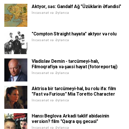
Aktyor, səs: Gandalf Ağ "Üzüklərin Əfəndisi"
İncəsənət və Əyləncə
"Compton Straight həyata" aktyor və rolu
İncəsənət və Əyləncə
Vladislav Demin - tərcümeyi-halı,
Filmoqrafiya və şəxsi həyat (fotoreportaj)
İncəsənət və Əyləncə
Aktrisa bir tərcümeyi-hal, bu rolu ifa: film
"Fast və Furious" Mia Toretto Character
İncəsənət və Əyləncə
Hansı Beglova Arkadi təklif abidəsinin
version? film "Qaqra qış gecəsi"
İncəsənət və Əyləncə