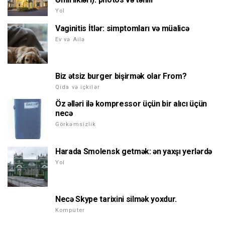
Yol
Vaginitis İtlər: simptomları və müalicə
Ev və Ailə
Biz ətsiz burger bişirmək olar From?
Qida və içkilər
Öz əlləri ilə kompressor üçün bir alıcı üçün
necə
Görkəmsizlik
Harada Smolensk getmək: ən yaxşı yerlərdə
Yol
Necə Skype tarixini silmək yoxdur.
Kompüter