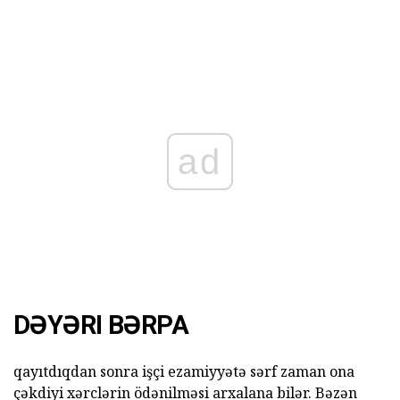
ad
DƏYƏRI BƏRPA
qayıtdıqdan sonra işçi ezamiyyətə sərf zaman ona
çəkdiyi xərclərin ödənilməsi arxalana bilər. Bəzən