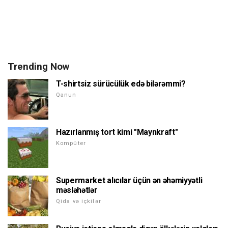
Trending Now
T-shirtsiz sürücülük edə bilərəmmi?
Qanun
Hazırlanmış tort kimi "Maynkraft"
Kompüter
Supermarket alıcılar üçün ən əhəmiyyətli
məsləhətlər
Qida və içkilər