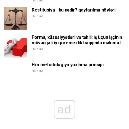
Hüquq
Restitusiya - bu nədir? qaytarılma növləri
Hüquq
Forma, xüsusiyyətləri və təhlil: iş üçün işçinin
müvəqqəti iş göremezlik haqqında məlumat
Hüquq
Elm metodologiya yoxlama prinsipi
Hüquq
ad