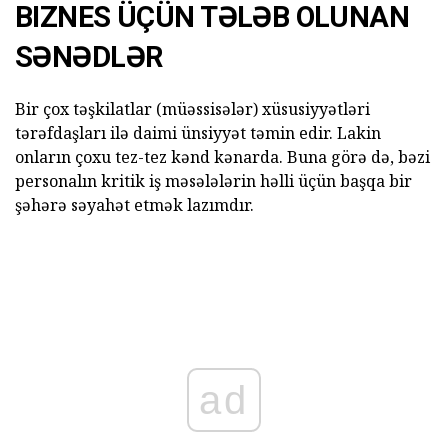
BIZNES ÜÇÜN TƏLƏB OLUNAN
SƏNƏDLƏR
Bir çox təşkilatlar (müəssisələr) xüsusiyyətləri
tərəfdaşları ilə daimi ünsiyyət təmin edir. Lakin
onların çoxu tez-tez kənd kənarda. Buna görə də, bəzi
personalın kritik iş məsələlərin həlli üçün başqa bir
şəhərə səyahət etmək lazımdır.
ad