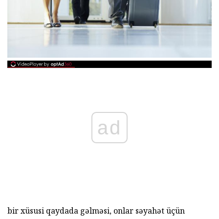
ad
bir xüsusi qaydada gəlməsi, onlar səyahət üçün