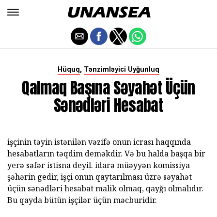
,
Hüquq
Tənzimləyici Uyğunluq
Qalmaq Başına Səyahət Üçün
Sənədləri Hesabat
işçinin təyin istənilən vəzifə onun icrası haqqında
hesabatların təqdim deməkdir. Və bu halda başqa bir
yerə səfər istisna deyil. idarə müəyyən komissiya
şəhərin gedir, işçi onun qaytarılması üzrə səyahət
üçün sənədləri hesabat malik olmaq, qayğı olmalıdır.
Bu qayda bütün işçilər üçün məcburidir.