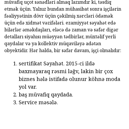
müvafiq uçot sənədləri almaq lazımdır ki, təsdiq
etmək üçün. Yalnız bundan mühasibat sonra işçilərin
fəaliyyətinin dövr üçün çəkilmiş xərcləri ödəmək
üçün edə xidmət vəzifələri. ezamiyyət səyahət edə
bilərlər əməkdaşları, eləcə də zaman və səfər digər
detalları siyahısı müəyyən tədbirlər, müxtəlif yerli
qaydalar və ya kollektiv müqaviləyə adətən
obyektidir. Hər halda, bir səfər davam, işçi olmalıdır:
sertifikat Səyahət. 2015-ci ildə
baxmayaraq rəsmi ləğv, lakin bir çox
biznes hələ istifadə olunur köhnə moda
yol var.
baş müvafiq qaydada.
Service məsələ.