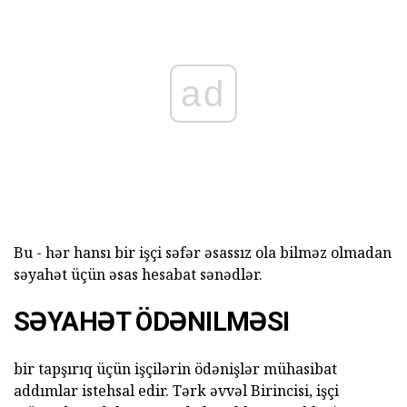
ad
Bu - hər hansı bir işçi səfər əsassız ola bilməz olmadan
səyahət üçün əsas hesabat sənədlər.
SƏYAHƏT ÖDƏNILMƏSI
bir tapşırıq üçün işçilərin ödənişlər mühasibat
addımlar istehsal edir. Tərk əvvəl Birincisi, işçi