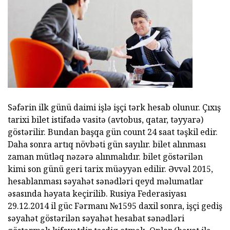
Səfərin ilk günü daimi işlə işçi tərk hesab olunur. Çıxış
tarixi bilet istifadə vasitə (avtobus, qatar, təyyarə)
göstərilir. Bundan başqa gün count 24 saat təşkil edir.
Daha sonra artıq növbəti gün sayılır. bilet alınması
zaman mütləq nəzərə alınmalıdır. bilet göstərilən
kimi son günü geri tarix müəyyən edilir. Əvvəl 2015,
hesablanması səyahət sənədləri qeyd məlumatlar
əsasında həyata keçirilib. Rusiya Federasiyası
29.12.2014 il güc Fərmanı №1595 daxil sonra, işçi gediş
səyahət göstərilən səyahət hesabat sənədləri