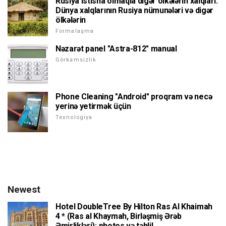
Rusiya istisna olmaqla digər ölkələrin xalqları.
Dünya xalqlarının Rusiya nümunələri və digər
ölkələrin
Formalaşma
Nəzarət panel "Astra-812" manual
Görkəmsizlik
Phone Cleaning "Android" proqram və necə
yerinə yetirmək üçün
Texnologiya
Newest
Hotel DoubleTree By Hilton Ras Al Khaimah
4 * (Ras al Khaymah, Birləşmiş Ərəb
Əmirlikləri): photos və təhlil