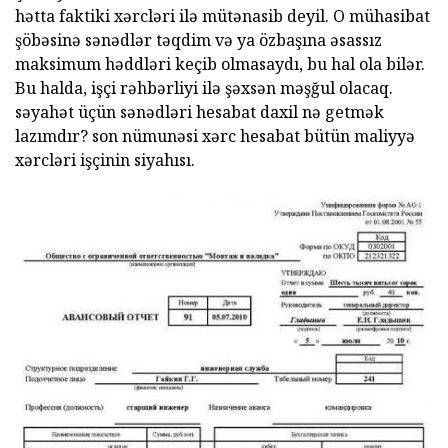
hətta faktiki xərcləri ilə mütənasib deyil. O mühasibat
şöbəsinə sənədlər təqdim və ya özbaşına əsassız
maksimum həddləri keçib olmasaydı, bu hal ola bilər.
Bu halda, işçi rəhbərliyi ilə şəxsən məşğul olacaq.
səyahət üçün sənədləri hesabat daxil nə getmək
lazımdır? son nümunəsi xərc hesabat bütün maliyyə
xərcləri işçinin siyahısı.