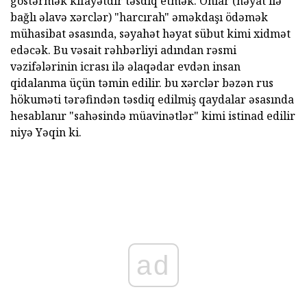
göstərmək kifayətdir təsdiq etmək. Onlar (həyat ilə
bağlı əlavə xərclər) "harcırah" əməkdaşı ödəmək
mühasibat əsasında, səyahət həyat sübut kimi xidmət
edəcək. Bu vəsait rəhbərliyi adından rəsmi
vəzifələrinin icrası ilə əlaqədar evdən insan
qidalanma üçün təmin edilir. bu xərclər bəzən rus
hökuməti tərəfindən təsdiq edilmiş qaydalar əsasında
hesablanır "sahəsində müavinətlər" kimi istinad edilir
niyə Yəqin ki.
ad