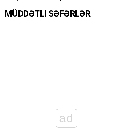
MÜDDƏTLI SƏFƏRLƏR
ad