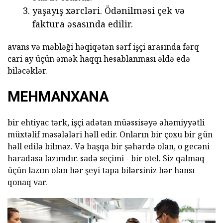
yaşayış xərcləri. Ödənilməsi çek və
faktura əsasında edilir.
avans və məbləği həqiqətən sərf işçi arasında fərq
cari ay üçün əmək haqqı hesablanması əldə edə
biləcəklər.
MEHMANXANA
bir ehtiyac tərk, işçi adətən müəssisəyə əhəmiyyətli
müxtəlif məsələləri həll edir. Onların bir çoxu bir gün
həll edilə bilməz. Və başqa bir şəhərdə olan, o gecəni
haradasa lazımdır. sadə seçimi - bir otel. Siz qalmaq
üçün lazım olan hər şeyi tapa bilərsiniz hər hansı
qonaq var.