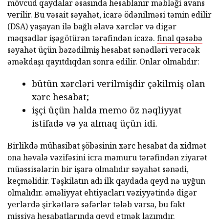
mövcud qaydalar əsasında hesablanır məbləği avans
verilir. Bu vəsait səyahət, icarə ödənilməsi təmin edilir
(DSA) yaşayan ilə bağlı əlavə xərclər və digər
məqsədlər işəgötürən tərəfindən icazə.
final qəsəbə
səyahət üçün bəzədilmiş hesabat sənədləri verəcək
əməkdaşı qayıtdıqdan sonra edilir. Onlar olmalıdır:
bütün xərcləri verilmişdir çəkilmiş olan
xərc hesabat;
işçi üçün halda memo öz nəqliyyat
istifadə və ya almaq üçün idi.
Birlikdə mühasibat şöbəsinin xərc hesabat da xidmət
ona həvalə vəzifəsini icra məmuru tərəfindən ziyarət
müəssisələrin bir işarə olmalıdır səyahət sənədi,
keçməlidir. Təşkilatın adı ilk qaydada qeyd nə uyğun
olmalıdır. əməliyyat ehtiyacları vəziyyətində digər
yerlərdə şirkətlərə səfərlər tələb varsa, bu fakt
missiya hesabatlarında qeyd etmək lazımdır.