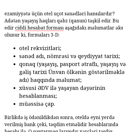
ezamiyyətə üçün otel uçot sənədləri hansılardır?
Adətən yaşayış haqları qəbz (qanun) təşkil edir. Bu
edir
ciddi hesabat forması
aşağıdakı məlumatlar əks
olunur ki, formaları 3-D:
otel rekvizitləri;
sənəd adı, nömrəsi və qeydiyyat tarixi;
qonaq (yaşayış, pasport ətraflı, yaşayış və
gəliş tarixi Ünvan ölkənin göstərilməklə
adı) haqqında məlumat;
xüsusi ƏDV ilə yaşayan dəyərinin
hesablanması;
müəssisə çap.
Birlikdə iş ödənildikdən sonra, oteldə eyni yerdə
verilmiş bank çeki, təqdim etməlidir hesablarında
hesabı ilə. O qaytarmaq lazımdır xərcləri təsdiq