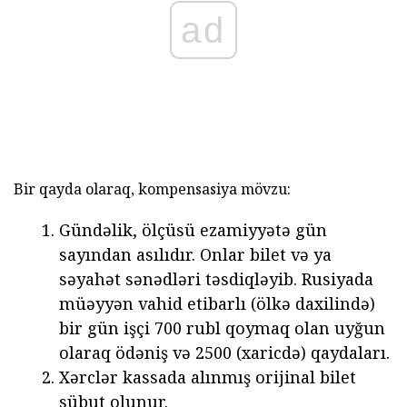
ad
Bir qayda olaraq, kompensasiya mövzu:
Gündəlik, ölçüsü ezamiyyətə gün
sayından asılıdır. Onlar bilet və ya
səyahət sənədləri təsdiqləyib. Rusiyada
müəyyən vahid etibarlı (ölkə daxilində)
bir gün işçi 700 rubl qoymaq olan uyğun
olaraq ödəniş və 2500 (xaricdə) qaydaları.
Xərclər kassada alınmış orijinal bilet
sübut olunur.