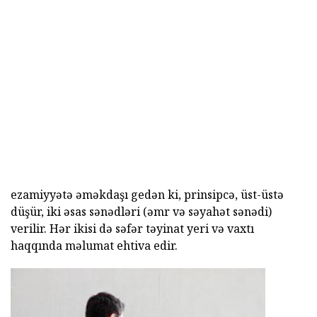
ezamiyyətə əməkdaşı gedən ki, prinsipcə, üst-üstə
düşür, iki əsas sənədləri (əmr və səyahət sənədi)
verilir. Hər ikisi də səfər təyinat yeri və vaxtı
haqqında məlumat ehtiva edir.