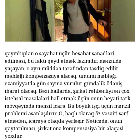
qayıtdıqdan o səyahət üçün hesabat sənədləri
edilməsi, bu faktı qeyd etmək lazımdır. mənzildə
yaşayan, o ayrı müddəa tərəfindən təsdiq edilir
məbləği kompensasiya alacaq. ümumi məbləği
ezamiyyətdə gün sayına vurulur gündəlik ödəniş
ibarət olacaq. Bəzi hallarda, şirkət rəhbərliyi ən çox
istehsal məsələləri həll etmək üçün onun heyəti tərk
mövqeyində mənzil icarə. Bu böyük işçi üçün mənzil
problemi asanlaşdırır. O, haqlı olaraq öz vəsaiti sərf
etmədən, icarəyə otaqda yerləşir. Nəticədə, onun
qaytarılması, şirkət ona kompensasiya bir əlaqəsi
yoxdur.