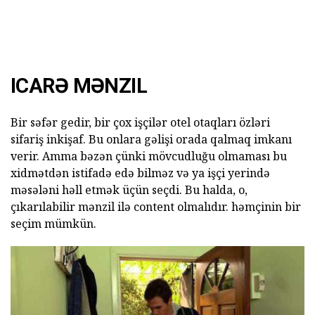
ICARƏ MƏNZIL
Bir səfər gedir, bir çox işçilər otel otaqları özləri
sifariş inkişaf. Bu onlara gəlişi orada qalmaq imkanı
verir. Amma bəzən çünki mövcudluğu olmaması bu
xidmətdən istifadə edə bilməz və ya işçi yerində
məsələni həll etmək üçün seçdi. Bu halda, o,
çıkarılabilir mənzil ilə content olmalıdır. həmçinin bir
seçim mümkün.