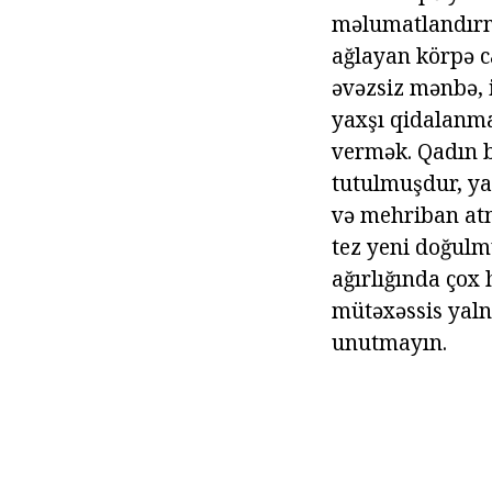
məlumatlandırma
ağlayan körpə ca
əvəzsiz mənbə, i
yaxşı qidalanma
vermək. Qadın b
tutulmuşdur, yal
və mehriban atm
tez yeni doğulmu
ağırlığında çox 
mütəxəssis yalnı
unutmayın.