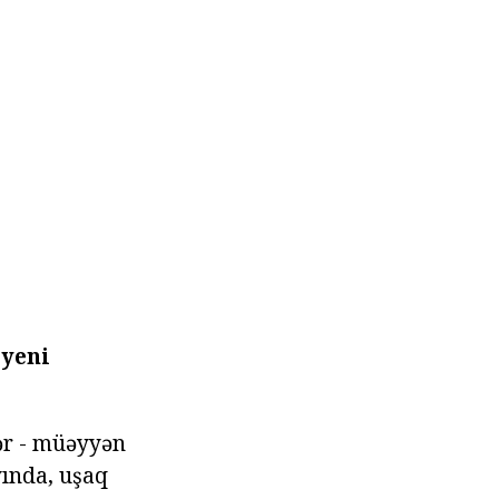
 yeni
ər - müəyyən
yında, uşaq