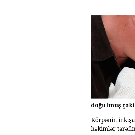
doğulmuş çəki
Körpənin inkişa
həkimlər tərəfin