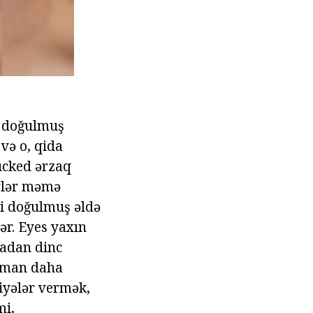
i doğulmuş
və o, qida
sucked ərzaq
rlər məmə
ni doğulmuş əldə
ər. Eyes yaxın
madan dinc
zaman daha
iyələr vermək,
mi,