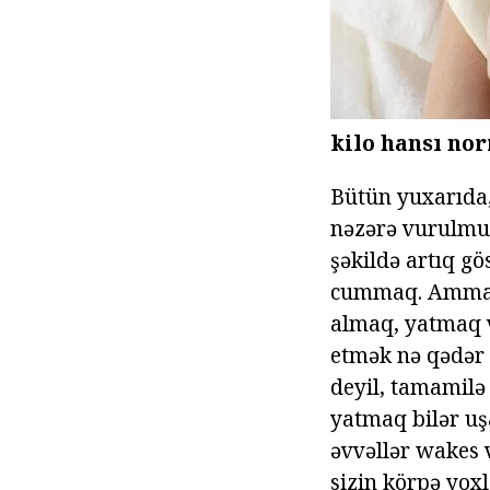
kilo hansı no
Bütün yuxarıda,
nəzərə vurulmuş 
şəkildə artıq gö
cummaq. Amma b
almaq, yatmaq v
etmək nə qədər s
deyil, tamamilə 
yatmaq bilər u
əvvəllər wakes 
sizin körpə yox