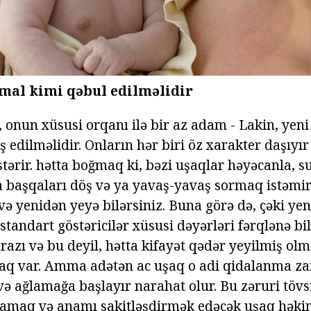
rmal kimi qəbul edilməlidir
 onun xüsusi orqanı ilə bir az adam - Lakin, yen
edilməlidir. Onların hər biri öz xarakter daşıyır 
stərir. hətta boğmaq ki, bəzi uşaqlar həyəcanla, 
aşqaları döş və ya yavaş-yavaş sormaq istəmi
ə yenidən yeyə bilərsiniz. Buna görə də, çəki ye
tandart göstəricilər xüsusi dəyərləri fərqlənə bil
razı və bu deyil, hətta kifayət qədər yeyilmiş ol
şaq var. Amma adətən ac uşaq o adi qidalanma 
və ağlamağa başlayır narahat olur. Bu zəruri tövs
lamaq və anamı sakitləşdirmək edəcək uşaq həki