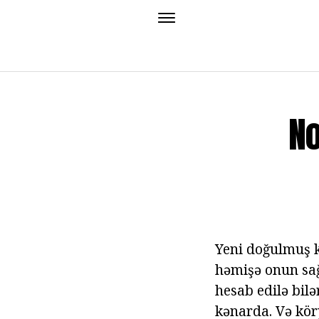
No
Yeni doğulmuş kö
həmişə onun sağ
hesab edilə bil
kənarda. Və kör