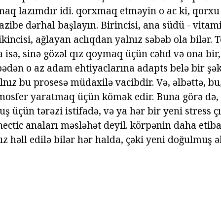
q lazımdır idi. qorxmaq etməyin o ac ki, qorxu q
zibe dərhal başlayın. Birincisi, ana südü - vitam
kincisi, ağlayan aclıqdan yalnız səbəb ola bilər. 
 isə, sinə gözəl qız qoymaq üçün cəhd və ona bir, 
ədən o az adam ehtiyaclarına adapts belə bir şə
nız bu prosesə müdaxilə vacibdir. Və, əlbəttə, bu,
osfer yaratmaq üçün kömək edir. Buna görə də, e
ş üçün tərəzi istifadə, və ya hər bir yeni stress 
hectic anaları məsləhət deyil. körpənin daha etib
z həll edilə bilər hər halda, çəki yeni doğulmuş əl