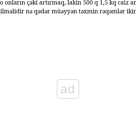
o onların çəki artırmaq, lakin 500 q 1,5 kq caiz 
edilməlidir nə qədər müəyyən təxmin rəqəmlər iki
ad