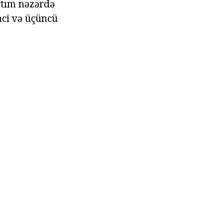
artım nəzərdə
nci və üçüncü