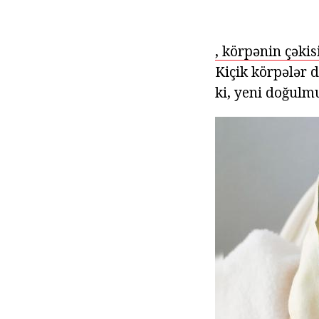
, körpənin çəkis
Kiçik körpələr d
ki, yeni doğulm