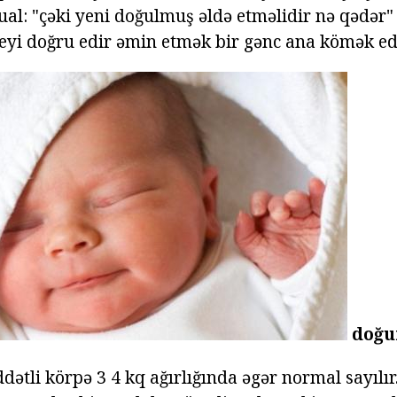
ual: "çəki yeni doğulmuş əldə etməlidir nə qədər"
şeyi doğru edir əmin etmək bir gənc ana kömək edə
doğu
tli körpə 3 4 kq ağırlığında əgər normal sayılır