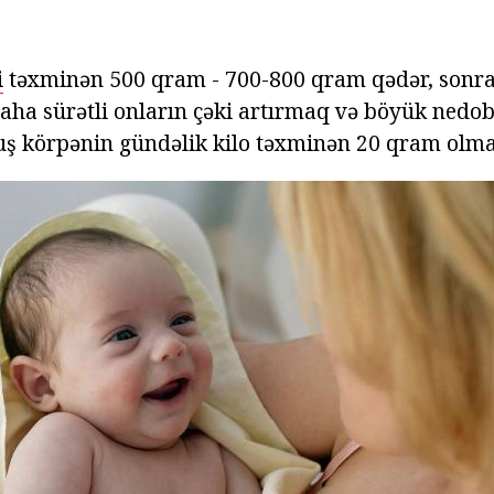
i
təxminən 500 qram - 700-800 qram qədər, sonra b
aha sürətli onların çəki artırmaq və böyük nedobi
uş körpənin gündəlik kilo təxminən 20 qram olmal