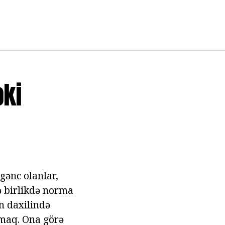
əki
gənc olanlar,
ə birlikdə norma
n daxilində
tmaq. Ona görə