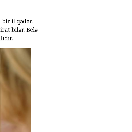
ir il qədər.
rat bilər. Belə
ıdır.