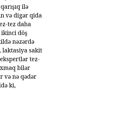
arışıq ilə
in və digər qida
Tez-tez daha
ikinci döş
kildə nəzərdə
 laktasiya sakit
kspertlər tez-
çıxmaq bilər
ar və nə qədər
də ki,