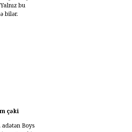
 Yalnız bu
 bilər.
m çəki
. adətən Boys