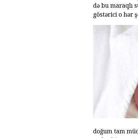
də bu maraqlı s
göstərici o hər 
doğum tam müddə