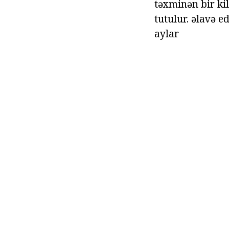
təxminən bir kil
tutulur. əlavə 
aylar