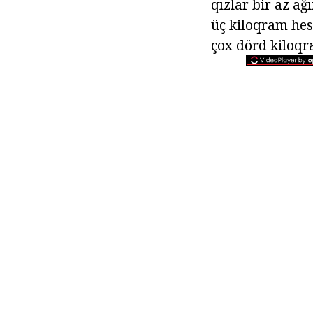
qızlar bir az ağ
üç kiloqram hes
çox dörd kiloqr