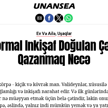
Ev Və Ailə
Uşaqlar
,
rmal Inkişaf Doğulan Ç
Qazanmaq Necə
rpə - kiçik və kövrək man. Valideynlər, xüsusilə 
lamlığı və inkişafı narahat edir. Və ilk günlərind
ər nə müəyyən etmək üçün belə çətindir, lakin onu
pə, əslində, yalnız indi mümkün yemək və ya ya