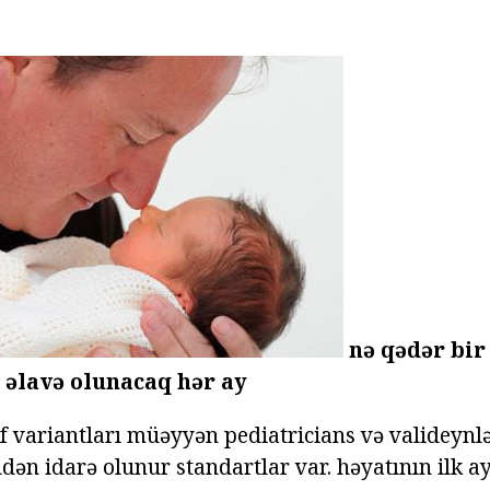
nə qədər bir
 əlavə olunacaq hər ay
f variantları müəyyən pediatricians və valideynl
dən idarə olunur standartlar var. həyatının ilk a