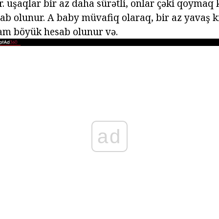
ır. uşaqlar bir az daha sürətli, onlar çəki qoymaq k
ab olunur. A baby müvafiq olaraq, bir az yavaş ki
am böyük hesab olunur və.
ad