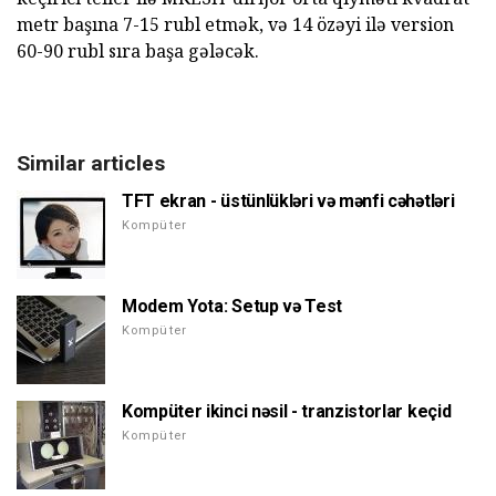
metr başına 7-15 rubl etmək, və 14 özəyi ilə version
60-90 rubl sıra başa gələcək.
Similar articles
TFT ekran - üstünlükləri və mənfi cəhətləri
Kompüter
Modem Yota: Setup və Test
Kompüter
Kompüter ikinci nəsil - tranzistorlar keçid
Kompüter