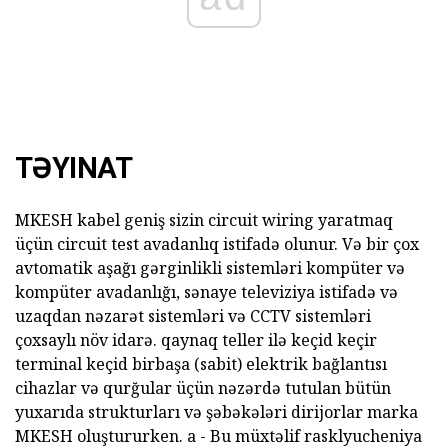
TƏYINAT
MKESH kabel geniş sizin circuit wiring yaratmaq
üçün circuit test avadanlıq istifadə olunur. Və bir çox
avtomatik aşağı gərginlikli sistemləri kompüter və
kompüter avadanlığı, sənaye televiziya istifadə və
uzaqdan nəzarət sistemləri və CCTV sistemləri
çoxsaylı növ idarə. qaynaq teller ilə keçid keçir
terminal keçid birbaşa (sabit) elektrik bağlantısı
cihazlar və qurğular üçün nəzərdə tutulan bütün
yuxarıda strukturları və şəbəkələri dirijorlar marka
MKESH oluştururken. a - Bu müxtəlif rasklyucheniya