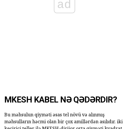
ad
MKESH KABEL NƏ QƏDƏRDIR?
Bu məhsulun qiyməti əsas tel növü və alınmış
məhsulların həcmi olan bir çox amillərdən asılıdır. iki
keçirici teller ilə MKESH-dirijor orta qiyməti kvadrat