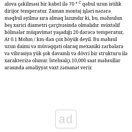
C
alova çəkilməsi bir kabel ilə 70 °
qəbul uzun istilik
dirijor temperatur. Zaman montaj işləri nəzərə
məqbul əyilmə sıra almaq lazımdır ki, bu, məhsulun
beş xarici diametri çərçivəsində olmalıdır. müxtəlif
bölmələr müqavimət yaşadığı 20 dərəcə temperatur,
At 0.1 Mohm / km-dən çox böyük deyil. Bu məhsul
uzun daimi və müvəqqəti olaraq mexaniki zərbələrə
və vibrasiya yük şok davamlı və dövri bir strukturu ilə
xarakterizə olunur. İstehsalçı 10,000 saat məhsullar
arasında əməliyyat vaxt zəmanət verir.
ad