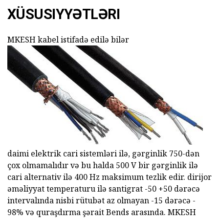
XÜSUSIYYƏTLƏRI
MKESH kabel istifadə edilə bilər
daimi elektrik cari sistemləri ilə, gərginlik 750-dən
çox olmamalıdır və bu halda 500 V bir gərginlik ilə
cari alternativ ilə 400 Hz maksimum tezlik edir. dirijor
əməliyyat temperaturu ilə santigrat -50 +50 dərəcə
intervalında nisbi rütubət az olmayan -15 dərəcə -
98% və quraşdırma şərait Bends arasında. MKESH