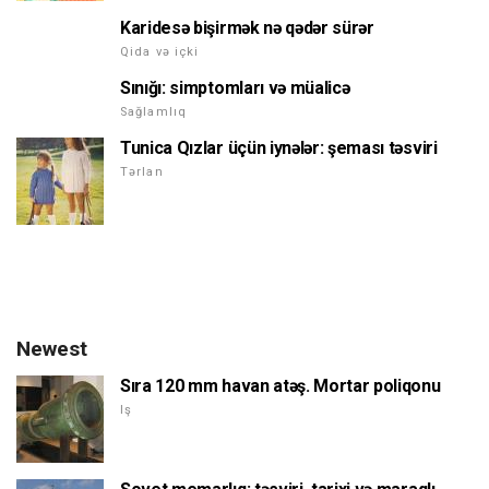
Karidesə bişirmək nə qədər sürər
Qida və içki
Sınığı: simptomları və müalicə
Sağlamlıq
Tunica Qızlar üçün iynələr: şeması təsviri
Tərlan
Newest
Sıra 120 mm havan atəş. Mortar poliqonu
Iş