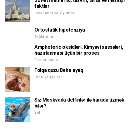
Sovet memarlıq: təsviri, tarixi və maraqlı
faktlar
İncəsənət və Əyləncə
Ortostatik hipotenziya
Sağlamlıq
Amphoteric oksidləri. Kimyəvi xassələri,
hazırlanması üçün bir proses
Formalaşma
Folqa quzu Bake ayaq
Qida və içkilər
Siz Moskvada delfinlər ilə harada üzmək
bilər?
Yol