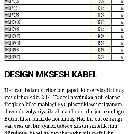
DESIGN MKSESH KABEL
Hər cari balans dirijor bir qapalı konservləşdirilmiş
mis dirijor edir. 2 14. Hər tel növündən asılı olaraq
fərqlənə bilər məbləği PVC plastifikləşdirici yanğın
davamlı izolyasiya ilə əhatə olunur. dirijor uzunluğu
Bütün liflər birlikdə hörülmüş. Hər bir cüt öz rəngi
var. əsas üst bir ayırıcı təbəqə xüsusi sintetik film
düzülmüş. kabel qalxan ibarətdir mis məftil, bu