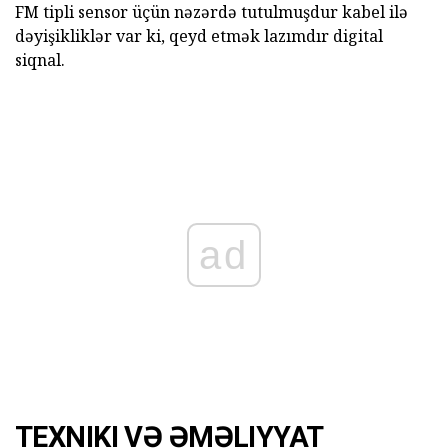
FM tipli sensor üçün nəzərdə tutulmuşdur kabel ilə
dəyişikliklər var ki, qeyd etmək lazımdır digital
siqnal.
ad
TEXNIKI VƏ ƏMƏLIYYAT