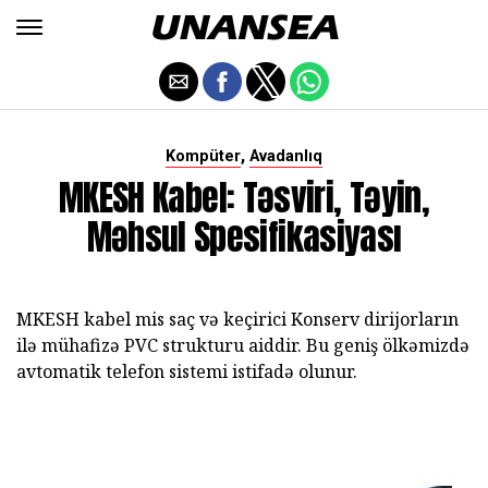
,
Kompüter
Avadanlıq
MKESH Kabel: Təsviri, Təyin,
Məhsul Spesifikasiyası
MKESH kabel mis saç və keçirici Konserv dirijorların
ilə mühafizə PVC strukturu aiddir. Bu geniş ölkəmizdə
avtomatik telefon sistemi istifadə olunur.