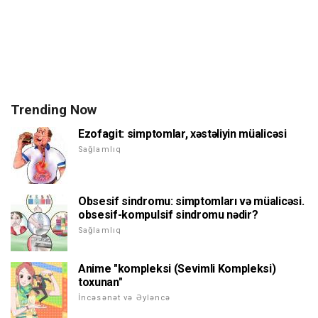
Trending Now
Ezofagit: simptomlar, xəstəliyin müalicəsi
Sağlamlıq
Obsesif sindromu: simptomları və müalicəsi.
obsesif-kompulsif sindromu nədir?
Sağlamlıq
Anime "kompleksi (Sevimli Kompleksi)
toxunan"
İncəsənət və Əyləncə