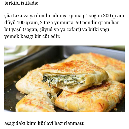
tərkibi istifadə:
şüa təzə və ya dondurulmuş ispanaq 1 soğan 300 qram
düyü 100 qram, 2 təzə yumurta, 50 pendir qram hər
bit yaşıl (soğan, şüyüd və ya cəfəri) və bitki yağı
yemek kaşığı bir cüt edir.
aşağıdakı kimi kütləvi hazırlanması: