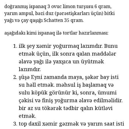
doğranmış ispanaq 3 ovuc limon turşusu 6 qram,
yarım ampul, bəzi duz (pərəstişkarları üçün) bitki
yağı və çay qaşığı Schatten 35 qram.
aşağıdakı kimi ispanaq ilə tortlar hazırlanması:
ilk şey xəmir yoğurmaq lazımdır. Bunu
etmək üçün, ilk sonra qalan maddələr
əlavə yağı ilə yaxşıca un üyütmək
lazımdır.
şüşə Eyni zamanda maya, şəkər bay isti
su həll etmək. məhsul iş başlamaq və
sulu köpük görünür ki, sonra, ümumi
çəkisi və finiş yoğurma əlavə edilməlidir.
bir az su tökərək tədbir qalın kütləvi
etmək.
top daxil xəmir gəzmək və yarım saat isti