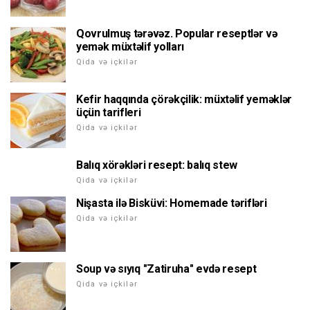
Qovrulmuş tərəvəz. Popular reseptlər və
yemək müxtəlif yolları
Qida və içkilər
Kefir haqqında çörəkçilik: müxtəlif yeməklər
üçün tarifleri
Qida və içkilər
Balıq xörəkləri resept: balıq stew
Qida və içkilər
Nişasta ilə Bisküvi: Homemade tərifləri
Qida və içkilər
Soup və sıyıq "Zatiruha" evdə resept
Qida və içkilər