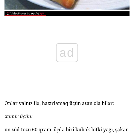
ad
Onlar yalnız ilə, hazırlamaq üçün asan ola bilər:
xəmir üçün:
un süd tozu 60 qram, üçdə biri kubok bitki yağı, şəkər