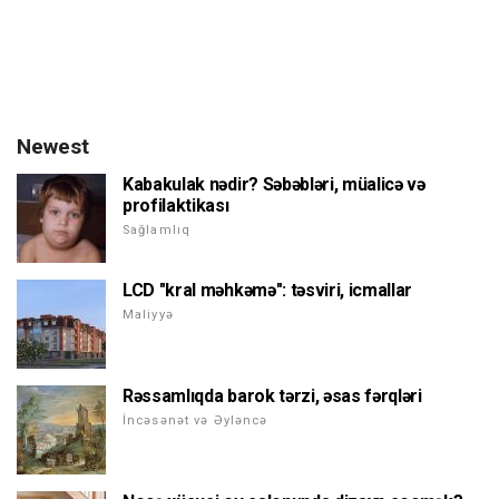
Newest
Kabakulak nədir? Səbəbləri, müalicə və
profilaktikası
Sağlamlıq
LCD "kral məhkəmə": təsviri, icmallar
Maliyyə
Rəssamlıqda barok tərzi, əsas fərqləri
İncəsənət və Əyləncə