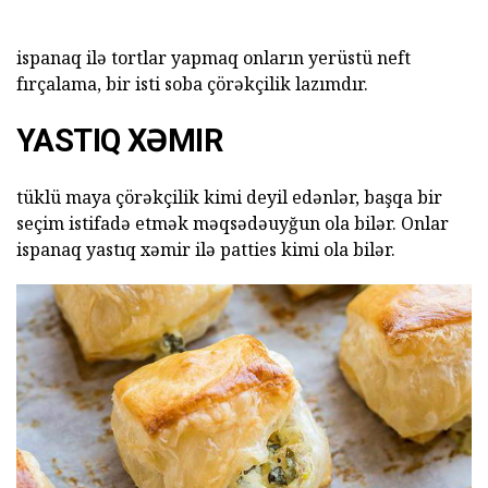
ispanaq ilə tortlar yapmaq onların yerüstü neft
fırçalama, bir isti soba çörəkçilik lazımdır.
YASTIQ XƏMIR
tüklü maya çörəkçilik kimi deyil edənlər, başqa bir
seçim istifadə etmək məqsədəuyğun ola bilər. Onlar
ispanaq yastıq xəmir ilə patties kimi ola bilər.