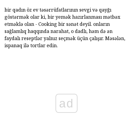
bir qadın öz ev təsərrüfatlarının sevgi və qayğı
göstərmək olar ki, bir yemək hazırlanması mətbəx
etməklə olan - Cooking bir sənət deyil. onların
sağlamlıq haqqında narahat, o dadlı, həm də ən
faydalı reseptlər yalnız seçmək üçün çalışır. Məsələn,
ispanaq ilə tortlar edin.
ad