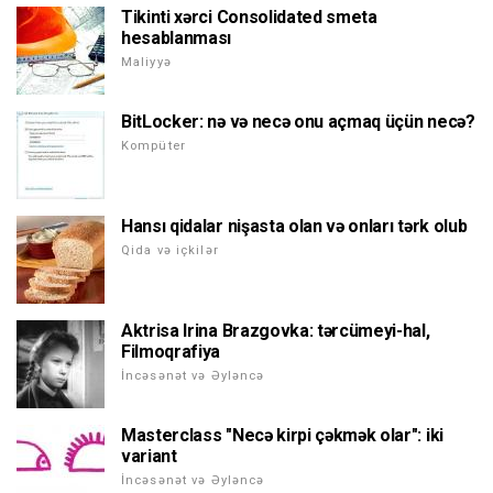
Tikinti xərci Consolidated smeta
hesablanması
Maliyyə
BitLocker: nə və necə onu açmaq üçün necə?
Kompüter
Hansı qidalar nişasta olan və onları tərk olub
Qida və içkilər
Aktrisa Irina Brazgovka: tərcümeyi-hal,
Filmoqrafiya
İncəsənət və Əyləncə
Masterclass "Necə kirpi çəkmək olar": iki
variant
İncəsənət və Əyləncə