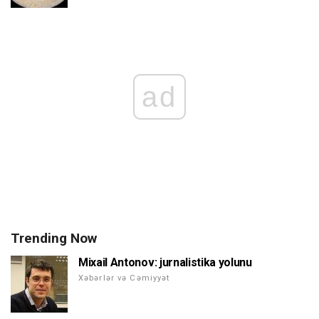
ad
Trending Now
Mixail Antonov: jurnalistika yolunu
Xəbərlər və Cəmiyyət