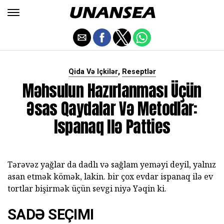
,
Qida Və Içkilər
Reseptlər
Məhsulun Hazırlanması Üçün
Əsas Qaydalar Və Metodlar:
Ispanaq Ilə Patties
Tərəvəz yağlar da dadlı və sağlam yeməyi deyil, yalnız
asan etmək kömək, lakin. bir çox evdar ispanaq ilə ev
tortlar bişirmək üçün sevgi niyə Yəqin ki.
SADƏ SEÇIMI