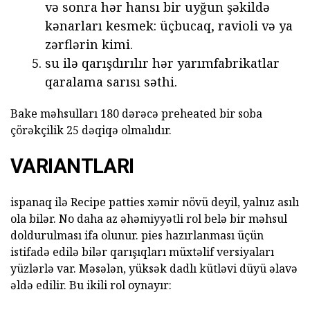
və sonra hər hansı bir uyğun şəkildə
kənarları kesmek: üçbucaq, ravioli və ya
zərflərin kimi.
su ilə qarışdırılır hər yarımfabrikatlar
qaralama sarısı səthi.
Bake məhsulları 180 dərəcə preheated bir soba
çörəkçilik 25 dəqiqə olmalıdır.
VARIANTLARI
ispanaq ilə Recipe patties xəmir növü deyil, yalnız asılı
ola bilər. No daha az əhəmiyyətli rol belə bir məhsul
doldurulması ifa olunur. pies hazırlanması üçün
istifadə edilə bilər qarışıqları müxtəlif versiyaları
yüzlərlə var. Məsələn, yüksək dadlı kütləvi düyü əlavə
əldə edilir. Bu ikili rol oynayır: