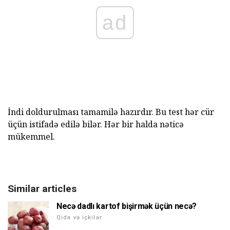
ad
İndi doldurulması tamamilə hazırdır. Bu test hər cür
üçün istifadə edilə bilər. Hər bir halda nəticə
mükemmel.
Similar articles
Necə dadlı kartof bişirmək üçün necə?
Qida və içkilər