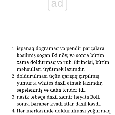
ad
ispanaq doğramaq və pendir parçalara
kəsilmiş soğan iki növ, və sonra bütün
xama doldurmaq və rub: Birincisi, bütün
məhsulları üyütmək lazımdır.
doldurulması üçün qarışıq çırpılmış
yumurta whites daxil etmək lazımdır,
səpələnmiş və daha tender idi.
nazik təbəqə daxil xəmir həyata Roll,
sonra bərabər kvadratlar daxil kəsdi.
Hər mərkəzində doldurulması yoğurmaq