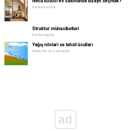
Necə xüsusi ev salonunda dizayn seçmək?
Görkəmsizlik
Struktur münasibətləri
Formalaşma
Yağış növləri və təhsil üsulları
Xəbərlər və Cəmiyyət
ad