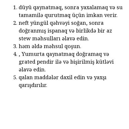
düyü qaynatmaq, sonra yaxalamaq və su
tamamilə qurutmaq üçün imkan verir.
neft yüngül qəhvəyi soğan, sonra
doğranmış ispanaq və birlikdə bir az
stew məhsulları əlavə edin.
həm əldə məhsul qoşun.
, Yumurta qaynatmaq doğramaq və
grated pendir ilə və bişirilmiş kütləvi
əlavə edin.
qalan maddələr daxil edin və yaxşı
qarışdırılır.