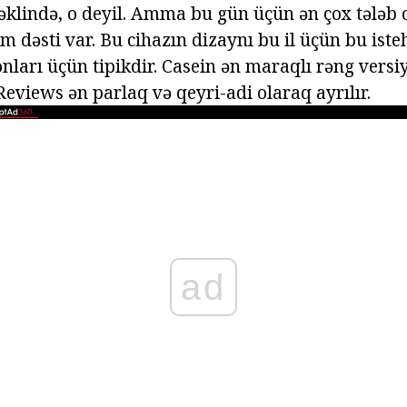
şəklində, o deyil. Amma bu gün üçün ən çox tələb
m dəsti var. Bu cihazın dizaynı bu il üçün bu iste
onları üçün tipikdir. Casein ən maraqlı rəng vers
Reviews ən parlaq və qeyri-adi olaraq ayrılır.
ad