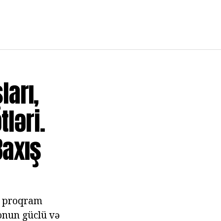
ları,
ləri.
Baxış
və proqram
 onun güclü və