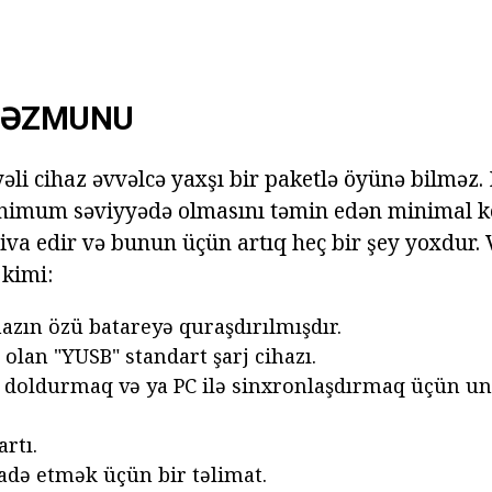
MƏZMUNU
əli cihaz əvvəlcə yaxşı bir paketlə öyünə bilməz.
inimum səviyyədə olmasını təmin edən minimal 
iva edir və bunun üçün artıq heç bir şey yoxdur.
 kimi:
hazın özü batareyə quraşdırılmışdır.
 olan "YUSB" standart şarj cihazı.
 doldurmaq və ya PC ilə sinxronlaşdırmaq üçün uni
rtı.
fadə etmək üçün bir təlimat.