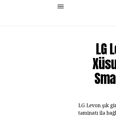
LG L
Xüsu
Smar
LG Levon şık gi
təminatı ilə ba