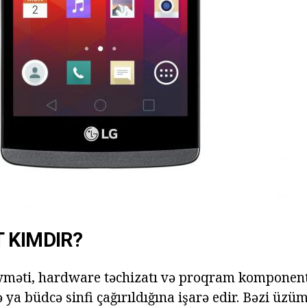
 KIMDIR?
yməti, hardware təchizatı və proqram komponenti
ə ya büdcə sinfi çağırıldığına işarə edir. Bəzi üzü