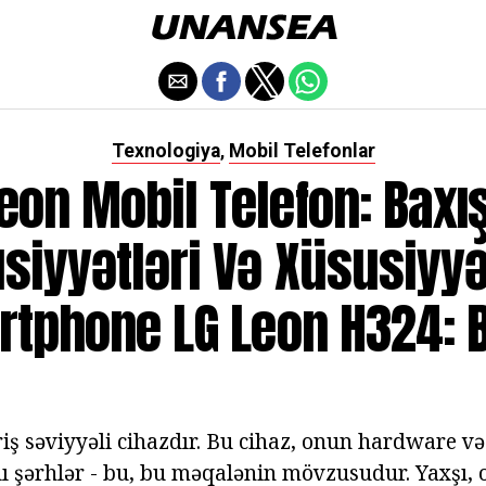
Texnologiya
Mobil Telefonlar
,
eon Mobil Telefon: Baxış
siyyətləri Və Xüsusiyyət
tphone LG Leon H324: 
riş səviyyəli cihazdır. Bu cihaz, onun hardware 
ğlı şərhlər - bu, bu məqalənin mövzusudur. Yaxşı,