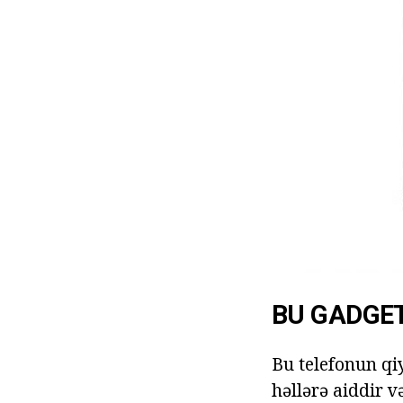
BU GADGET
Bu telefonun qi
həllərə aiddir v