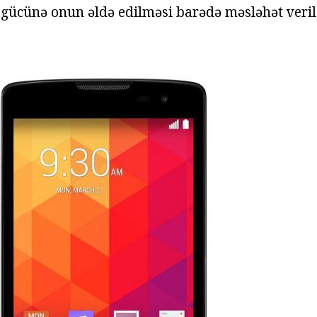
n gücünə onun əldə edilməsi barədə məsləhət veril