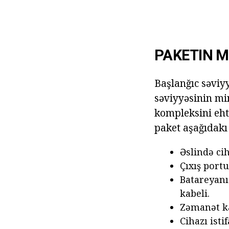
PAKETIN 
Başlanğıc səviyy
səviyyəsinin m
kompleksini eht
paket aşağıdakı
Əslində ci
Çıxış portu
Batareyanı
kabeli.
Zəmanət ka
Cihazı isti