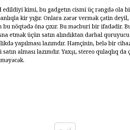
edildiyi kimi, bu gadgetın cismi üç rəngdə ola bilə
anlıqla kir yığır. Onlara zərər vermək çətin deyil
 bu nöqtədə önə çıxır. Bu məcburi bir ifadədir. B
isna etmək üçün satın alındıktan dərhal qoruyucu 
rlikdə yapılması lazımdır. Həmçinin, belə bir ciha
ü satın alması lazımdır. Yaxşı, stereo qulaqlıq da 
əməyəcək.