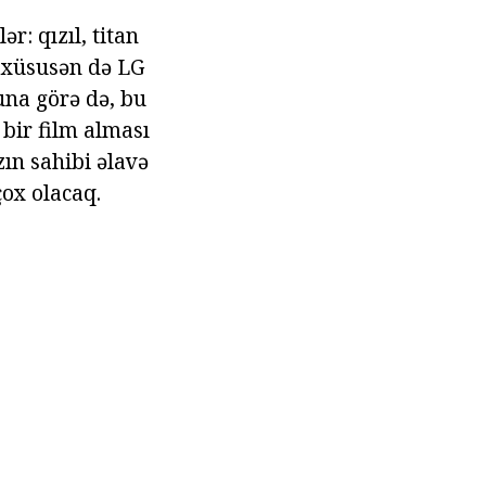
r: qızıl, titan
, xüsusən də LG
una görə də, bu
bir film alması
zın sahibi əlavə
çox olacaq.