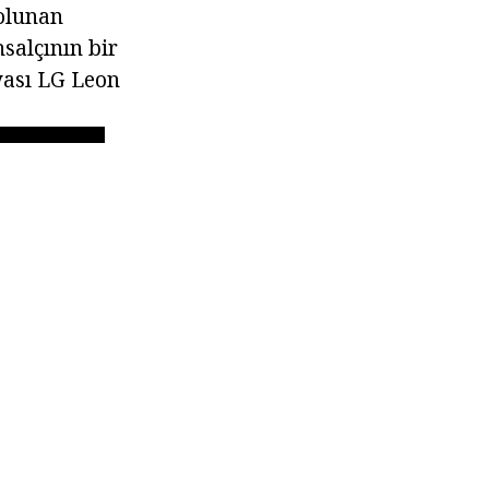
 olunan
hsalçının bir
iyası LG Leon