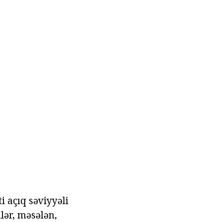
 açıq səviyyəli
mlər, məsələn,