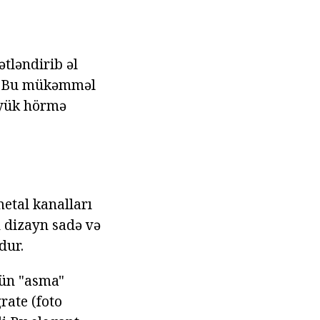
ətləndirib əl
r. Bu mükəmməl
böyük hörmə
metal kanalları
h dizayn sadə və
dur.
çün "asma"
rate (foto