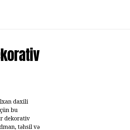
ekorativ
lxan daxili
üçün bu
ar dekorativ
dman, təhsil və