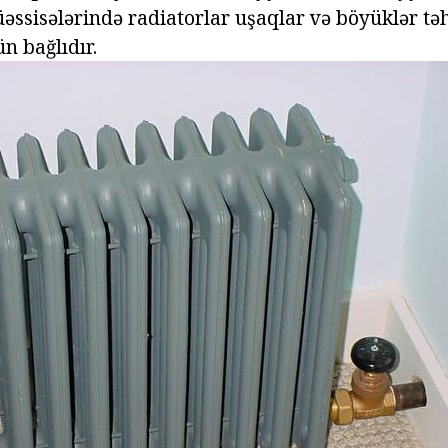
əssisələrində radiatorlar uşaqlar və böyüklər təh
n bağlıdır.