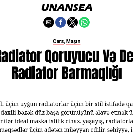
Cars
Maşın
,
 Radiator Qoruyucu Və D
Radiator Barmaqlığı
lı üçün uyğun radiatorlar üçün bir stil istifadə qa
 daxili bəzək düz başa görünüşünü əlavə etmək 
tlər ideal maska istilik cihaz. yaşayış, radiatorl
k məqsədlər üçün adətən müəyyən edilir. səhiyyə, i