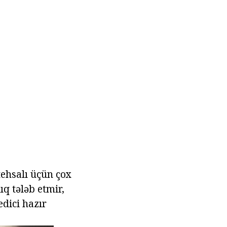
tehsalı üçün çox
ıq tələb etmir,
edici hazır