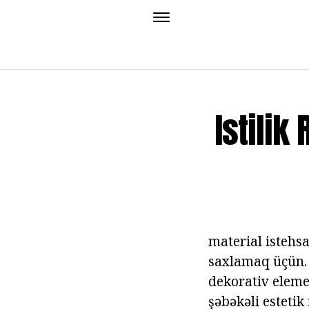
Istilik
material istehsa
saxlamaq üçün.
dekorativ elemen
şəbəkəli esteti