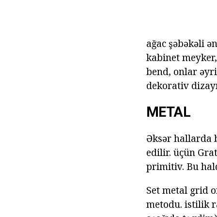
ağac şəbəkəli ən
kabinet meyker
bend, onlar əyri
dekorativ dizay
METAL
Əksər hallarda 
edilir. üçün Gra
primitiv. Bu ha
Set metal grid 
metodu. istilik 