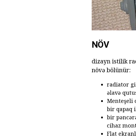
NÖV
dizayn istilik r
növə bölünür:
radiator g
əlavə qutu
Menteşeli 
bir qapaq i
bir pəncər
cihaz mont
Flat ekranl