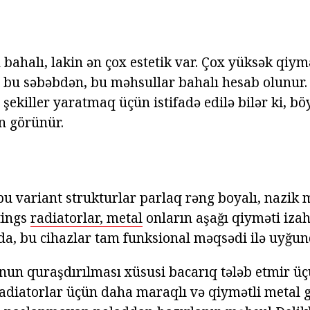
 bahalı, lakin ən çox estetik var. Çox yüksək qiym
, bu səbəbdən, bu məhsullar bahalı hesab olunu
 şekiller yaratmaq üçün istifadə edilə bilər ki, 
n görünür.
bu variant strukturlar parlaq rəng boyalı, nazik 
tings
radiatorlar, metal
onların aşağı qiyməti iza
lda, bu cihazlar tam funksional məqsədi ilə uyğun
onun quraşdırılması xüsusi bacarıq tələb etmir ü
radiatorlar üçün daha maraqlı və qiymətli metal g