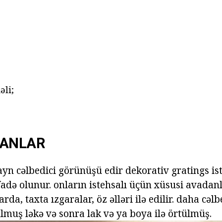
li;
RANLAR
ayn cəlbedici görünüşü edir dekorativ gratings is
ifadə olunur. onların istehsalı üçün xüsusi avadanl
rda, taxta ızgaralar, öz əlləri ilə edilir. daha cəlb
muş ləkə və sonra lak və ya boya ilə örtülmüş.