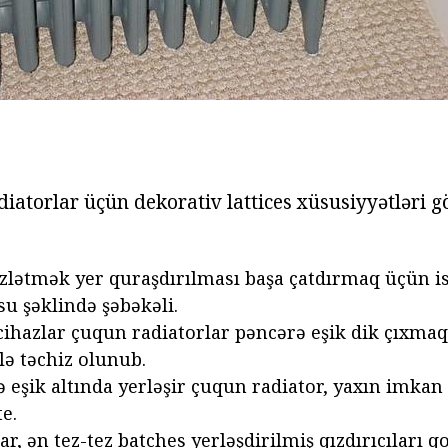
adiatorlar üçün dekorativ lattices xüsusiyyətləri g
izlətmək yer quraşdırılması başa çatdırmaq üçün i
su şəklində şəbəkəli.
cihazlar çuqun radiatorlar pəncərə eşik dik çıxmaq 
lə təchiz olunub.
ə eşik altında yerləşir çuqun radiator, yaxın imka
e.
ar, ən tez-tez batches yerləşdirilmiş qızdırıcıları