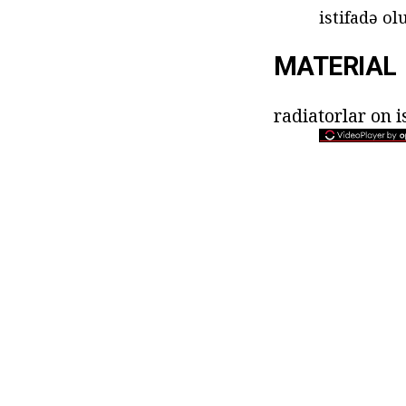
istifadə ol
MATERIAL
radiatorlar on 