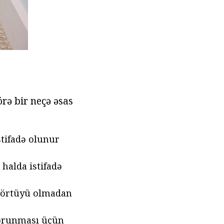
örə bir neçə əsas
stifadə olunur
halda istifadə
n örtüyü olmadan
 qorunması üçün