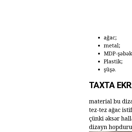
ağac;
metal;
MDP-şəbəkə
Plastik;
şüşə.
TAXTA EK
material bu diz
tez-tez ağac ist
çünki əksər halla
dizayn hopdurul