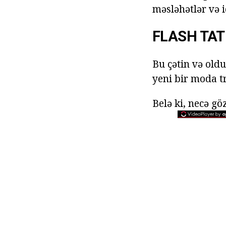
məsləhətlər və i
FLASH TA
Bu çətin və oldu
yeni bir moda tr
Belə ki, necə gö