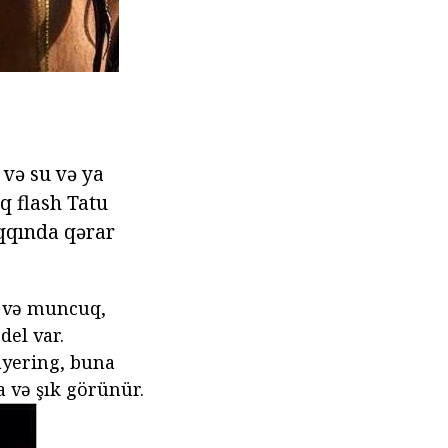
 və su və ya
ıq flash Tatu
aqqında qərar
ı və muncuq,
del var.
layering, buna
 və şık görünür.