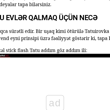
deyalar tapa bilərsiniz.
TU EVLƏR QALMAQ ÜÇÜN NECƏ
qca sürətli edir. Bir uşaq kimi ötürülə Tatuirovka
end eyni prinsipi üzrə fəaliyyət göstərir ki, tapa b
zəl stick flash Tatu addım göz addım ili:
ad