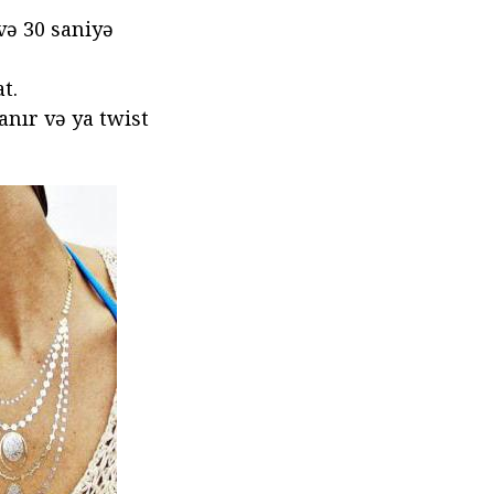
və 30 saniyə
t.
anır və ya twist