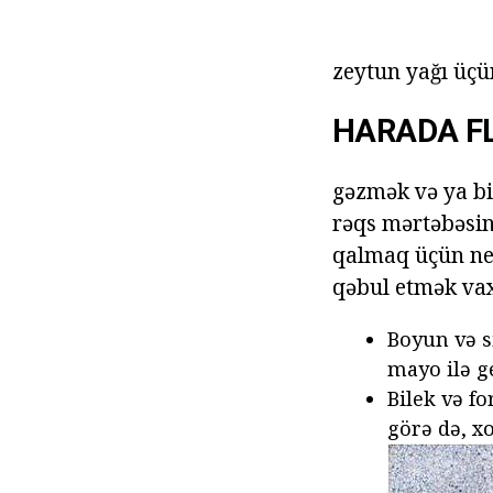
zeytun yağı üçün
HARADA F
gəzmək və ya bir
rəqs mərtəbəsind
qalmaq üçün nec
qəbul etmək vax
Boyun və s
mayo ilə g
Bilek və f
görə də, x