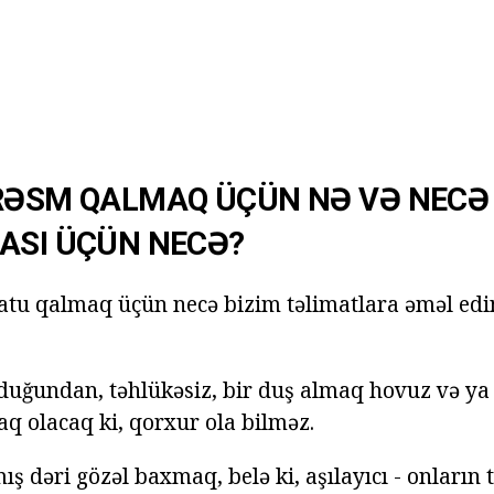
 RƏSM QALMAQ ÜÇÜN NƏ VƏ NEC
ASI ÜÇÜN NECƏ?
 Tatu qalmaq üçün necə bizim təlimatlara əməl edi
duğundan, təhlükəsiz, bir duş almaq hovuz və y
aq olacaq ki, qorxur ola bilməz.
ş dəri gözəl baxmaq, belə ki, aşılayıcı - onların t