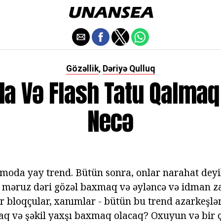
Gözəllik
Dəriyə Qulluq
,
da Və Flash Tatu Qalmaq
Necə
 moda yay trend. Bütün sonra, onlar narahat deyil
 məruz dəri gözəl baxmaq və əyləncə və idman za
ar bloqçular, xanımlar - bütün bu trend azarkeşlə
aq və şəkil yaxşı baxmaq olacaq? Oxuyun və bir ç