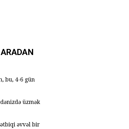
Ə ARADAN
n, bu, 4-6 gün
a dənizdə üzmək
ətbiqi əvvəl bir