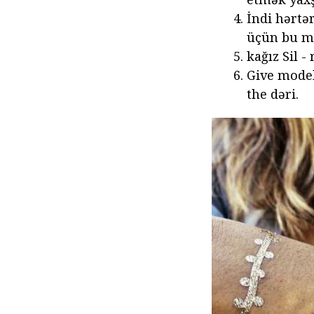
İndi hərtə
üçün bu m
kağız Sil 
Give model
the dəri.