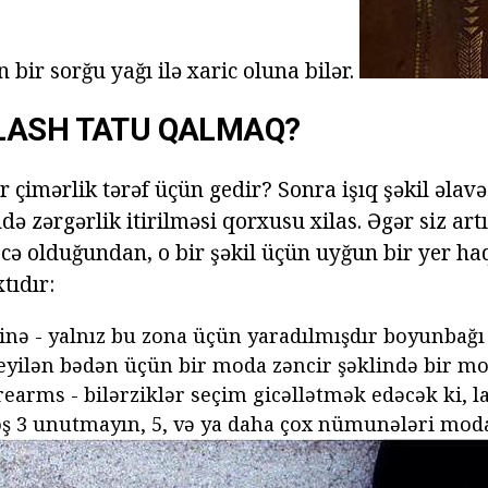
 bir sorğu yağı ilə xaric oluna bilər.
LASH TATU QALMAQ?
 çimərlik tərəf üçün gedir? Sonra işıq şəkil əlavə
ə zərgərlik itirilməsi qorxusu xilas. Əgər siz art
ə olduğundan, o bir şəkil üçün uyğun bir yer h
tıdır:
inə - yalnız bu zona üçün yaradılmışdır boyunbağ
eyilən bədən üçün bir moda zəncir şəklində bir mo
orearms - bilərziklər seçim gicəllətmək edəcək ki, 
oş 3 unutmayın, 5, və ya daha çox nümunələri moda