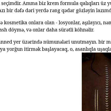
s seçimdir. Amma biz krem formula qalıqları üz
zı bir dəfə dəri yerdə rəng qədər gözləyin lazımd
ə kosmetika onlara olan - losyonlar, aşılayıcı, nə
ash döymə, və onlar daha sürətli köhnəlir.
anned yer üzərində nümunələri unutmayın. bir m
 ya yorğun itirmək başlayacaq, o, asanlıqla uşaql