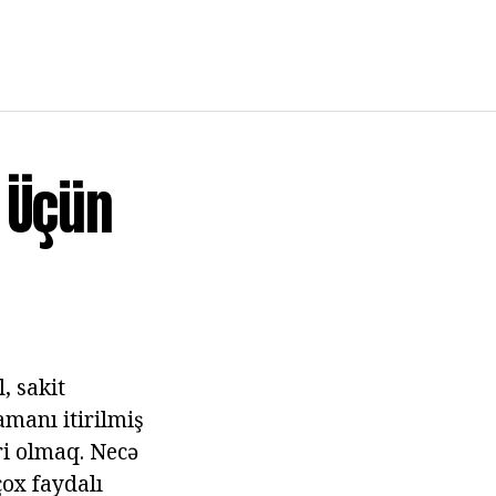
 Üçün
, sakit
manı itirilmiş
ri olmaq. Necə
ox faydalı