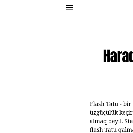
Hara
Flash Tatu - bir
üzgüçülük keçir
almaq deyil. St
flash Tatu qalm