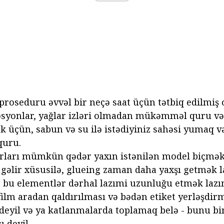
 proseduru əvvəl bir neçə saat üçün tətbiq edilmiş o
osyonlar, yağlar izləri olmadan mükəmməl quru və 
üçün, sabun və su ilə istədiyiniz sahəsi yumaq və s
quru.
rları mümkün qədər yaxın istənilən model biçmək
k gəlir xüsusilə, glueing zaman daha yaxşı getmək l
 bu elementlər dərhal lazımi uzunluğu etmək lazı
ilm aradan qaldırılması və bədən etiket yerləşdirm
 deyil və ya katlanmalarda toplamaq belə - bunu bir
 deyil.