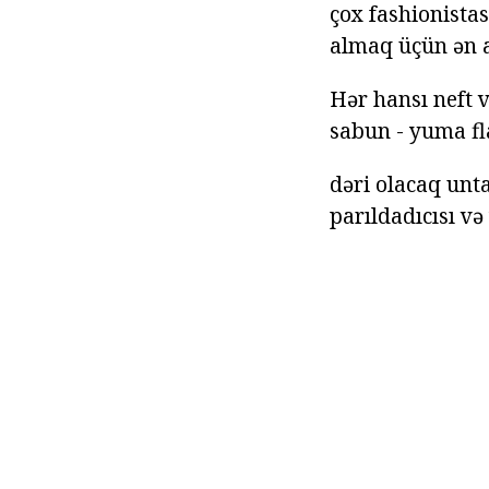
çox fashionista
almaq üçün ən a
Hər hansı neft v
sabun - yuma fl
dəri olacaq unt
parıldadıcısı və