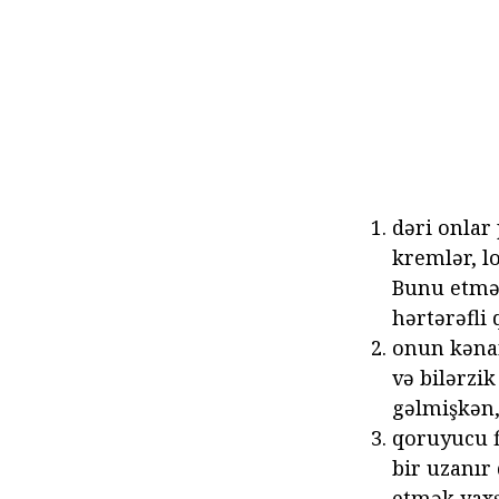
dəri onlar
kremlər, l
Bunu etmək 
hərtərəfli 
onun kəna
və bilərzi
gəlmişkən,
qoruyucu f
bir uzanır
etmək yaxşı