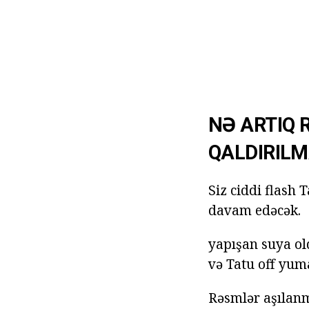
NƏ ARTIQ
QALDIRILM
Siz ciddi flash
davam edəcək.
yapışan suya ol
və Tatu off yum
Rəsmlər aşılanmı