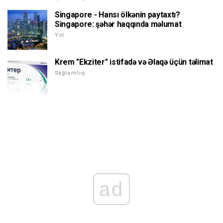
Singapore - Hansı ölkənin paytaxtı?
Singapore: şəhər haqqında məlumat
Yol
Krem "Ekziter" istifadə və Əlaqə üçün təlimat
Sağlamlıq
ad