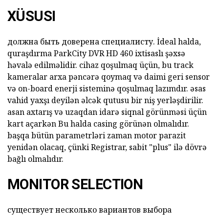
XÜSUSI
должна быть доверена специалисту. İdeal halda,
quraşdırma ParkCity DVR HD 460
ixtisaslı şəxsə
həvalə edilməlidir. cihaz qoşulmaq üçün, bu track
kameralar arxa pəncərə qoymaq və daimi geri sensor
və on-board enerji sisteminə qoşulmaq lazımdır. əsas
vahid yaxşı deyilən əlcək qutusu bir niş yerləşdirilir.
asan axtarış və uzaqdan idarə siqnal görünməsi üçün
kart açarkən Bu halda casing görünən olmalıdır.
başqa bütün parametrləri zaman motor parazit
yenidən olacaq, çünki Registrar, sabit "plus" ilə dövrə
bağlı olmalıdır.
MONITOR SELECTION
существует несколько вариантов выбора