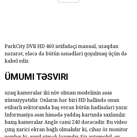
ParkCity DVR HD 460 istifadəçi
manual, uzaqdan
nəzarət, eləcə də bütün sənədləri qoşulmaq üçün də
kabel edir.
ÜMUMI TƏSVIRI
uzaq kameralar iki növ olması modelinin əsas
xüsusiyyətidir. Onların hər biri HD həllində onun
etibarlı sektorunda baş verən bütün hadisələri yazır.
İnformasiya əsas hissədə yaddaş kartında saxlanılır.
baxış kameralar Angle cəmi 240 dərəcədir. Bu video
çıxış xarici ekran bağlı olmalıdır ki, cihaz öz monitor
yoxdur ki, qeyd etmək lazımdır. Siz avtomobil, ev