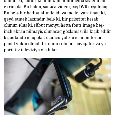
olunur ki, tədbirdə mümkün multimedia sistemi bir
ekran ilə. Bu halda, sadəcə video çıxış DVR qoşulmaq.
Bu belə bir hadisə altında idi və model yaratmaq ki,
qeyd etmək lazımdır, belə ki, bir prioritet hesab
olunur. Plus ki, sübut menyu hətta fonts image beş-
inch ekran nümayiş olunacaq gözləməsi ilə kiçik edilir
ki, adlandırmaq olar. üçüncü yol xarici monitor ön
panel yüklü olmalıdır. onun rolu bir naviqator və ya
portativ televiziya ola bilər.