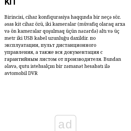
KIT
Birincisi, cihaz konfiqurasiya haqqında bir neçə söz.
əsas kit cihaz özü, iki kameralar (müvafiq olaraq arxa
və ön kameralar qoşulmaq üçün nəzərdə) altı və üç
metr iki USB kabel uzunluğu daxildir. по
эксплуатации, пульт дистанционного
управления, а также вся документация с
гарантийным листом от производителя. Bundan
əlavə, qutu istehsalçısı bir zəmanət hesabatı ilə
avtomobil DVR
ad