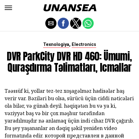
,
Texnologiya
Electronics
DVR ParkCity DVR HD 460: Ümumi,
Quraşdırma Təlimatları, Icmallar
Təəssüf ki, yollar tez-tez xoşagəlməz hadisələr baş
verir var. Bəziləri bu olsa, sürücü üçün ciddi nəticələri
ola bilər, və günah deyil. həqiqətən bu və ya ki,
vəziyyət baş və bir çox məşhur tərəfindən
yaradılmışdır nə anlamaq üçün indi cihaz DVR çağırıb.
Bu şey yaşananlar ən dəqiq şəkil yeniden video
formatında edir. которой представлен в данной