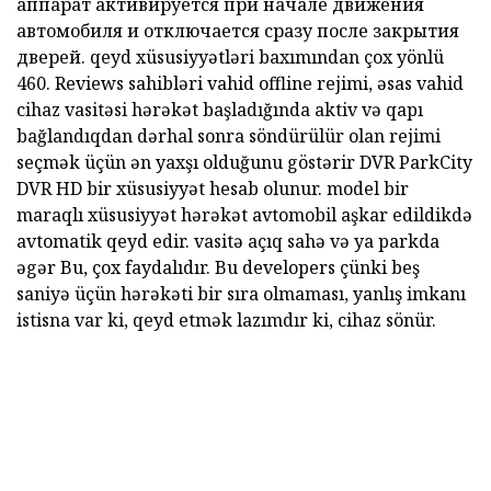
аппарат активируется при начале движения
автомобиля и отключается сразу после закрытия
дверей. qeyd xüsusiyyətləri baxımından çox yönlü
460. Reviews
sahibləri vahid offline rejimi, əsas vahid
cihaz vasitəsi hərəkət başladığında aktiv və qapı
bağlandıqdan dərhal sonra söndürülür olan rejimi
seçmək üçün ən yaxşı olduğunu göstərir DVR
ParkCity
DVR HD
bir xüsusiyyət hesab olunur. model bir
maraqlı xüsusiyyət hərəkət avtomobil aşkar edildikdə
avtomatik qeyd edir. vasitə açıq sahə və ya parkda
əgər Bu, çox faydalıdır. Bu developers çünki beş
saniyə üçün hərəkəti bir sıra olmaması, yanlış imkanı
istisna var ki, qeyd etmək lazımdır ki, cihaz sönür.