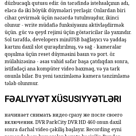
düzbucaqlı qutusu edir. ön tərəfində istehsalçının adı,
eləcə də iki böyük düymələri yerləşir. Onlardan biri
cihaz çevirmək üçün nəzərdə tutulmuşdur, ikinci
olunur - write müdafiə funksiyasını aktivləşdirmək
üçün. güc və qeyd rejimi üçün göstəricilər ilə yaxındır.
Sol tərəfdə, developers miniUSB bağlayıcı və yaddaş
kartını daxil slot quraşdırılmış, və sağ - kameralar
qoşulma üçün reset düyməsini basın və port. öz
mülahizəsinə - əsas vahid səfər başa çatdıqdan sonra,
istifadəçi ana kompüter video baxmaq, və ya tərk
onunla bilər. Bu yeni tənzimləmə kamera tənzimləmə
tələb olunmur.
FƏALIYYƏT XÜSUSIYYƏTLƏRI
начинает снимать видео сразу же после своего
включения.
DVR ParkCity DVR HD 460
onun daxil
sonra dərhal video çəkiliş başlayır. Recording eyni