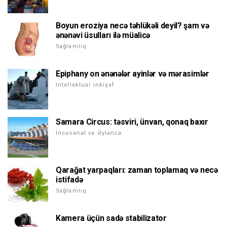
Boyun eroziya necə təhlükəli deyil? şam və
ənənəvi üsulları ilə müalicə
Sağlamlıq
Epiphany on ənənələr ayinlər və mərasimlər
Intellektual inkişaf
Samara Circus: təsviri, ünvan, qonaq baxır
İncəsənət və Əyləncə
Qarağat yarpaqları: zaman toplamaq və necə
istifadə
Sağlamlıq
Kamera üçün sadə stabilizator