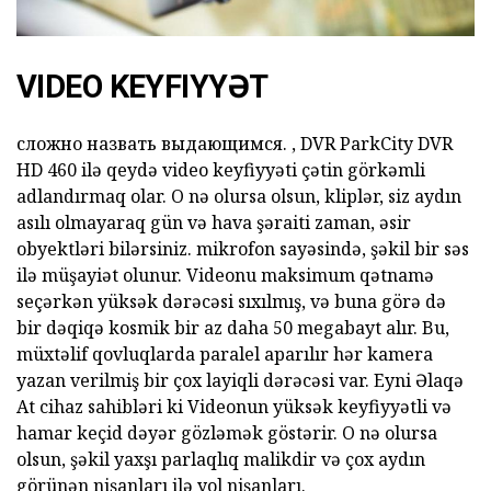
VIDEO KEYFIYYƏT
сложно назвать выдающимся.
,
DVR
ParkCity DVR
HD 460
ilə qeydə video keyfiyyəti çətin görkəmli
adlandırmaq olar. O nə olursa olsun, kliplər, siz aydın
asılı olmayaraq gün və hava şəraiti zaman, əsir
obyektləri bilərsiniz. mikrofon sayəsində, şəkil bir səs
ilə müşayiət olunur. Videonu maksimum qətnamə
seçərkən yüksək dərəcəsi sıxılmış, və buna görə də
bir dəqiqə kosmik bir az daha 50 megabayt alır. Bu,
müxtəlif qovluqlarda paralel aparılır hər kamera
yazan verilmiş bir çox layiqli dərəcəsi var. Eyni Əlaqə
At cihaz sahibləri ki Videonun yüksək keyfiyyətli və
hamar keçid dəyər gözləmək göstərir. O nə olursa
olsun, şəkil yaxşı parlaqlıq malikdir və çox aydın
görünən nişanları ilə yol nişanları.