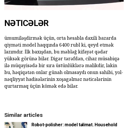
NƏTICƏLƏR
ümumiləşdirmək üçün, orta hesabla daxili bazarda
qiyməti model haqqında 6400 rubl ki, qeyd etmək
lazımdır. İlk baxışdan, bu məbləğ kifayət qədər
yüksək görünə bilər. Digər tərəfdən, cihaz müsabiqə
ilə müqayisədə bir sıra üstünlüklərə malikdir, lakin
bu, həqiqətən onlar günah olmasaydı onun sahibi, yol-
nəqliyyat hadisələrinin xoşagəlməz nəticələrinin
qurtarmaq üçün kömək edə bilər.
Similar articles
Robot-polisher: model təlimat. Household