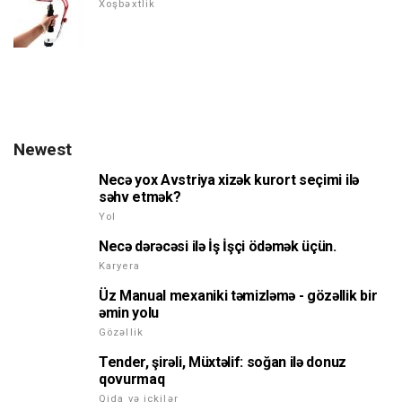
Xoşbəxtlik
Newest
Necə yox Avstriya xizək kurort seçimi ilə
səhv etmək?
Yol
Necə dərəcəsi ilə İş İşçi ödəmək üçün.
Karyera
Üz Manual mexaniki təmizləmə - gözəllik bir
əmin yolu
Gözəllik
Tender, şirəli, Müxtəlif: soğan ilə donuz
qovurmaq
Qida və içkilər