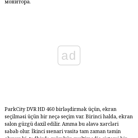
монитора.
ad
ParkCity DVR HD 460
birləşdirmək
üçün,
ekran
seçilməsi üçün bir neçə seçim var. Birinci halda, ekran
salon güzgü daxil edilir. Amma bu əlavə xərcləri
səbəb olur. İkinci ssenari vasitə tam zaman təmin