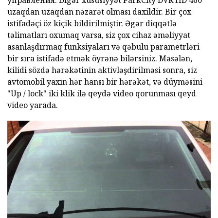
управления. Digər xüsusiyyət
ParkCity DVR HD 460
uzaqdan uzaqdan nəzarət olması daxildir. Bir çox
istifadəçi öz kiçik bildirilmiştir. Əgər diqqətlə
təlimatları oxumaq varsa, siz çox cihaz əməliyyat
asanlaşdırmaq funksiyaları və qəbulu parametrləri
bir sıra istifadə etmək öyrənə bilərsiniz. Məsələn,
kilidi sözdə hərəkətinin aktivləşdirilməsi sonra, siz
avtomobil yaxın hər hansı bir hərəkət, və düyməsini
"Up / lock" iki klik ilə qeydə video qorunması qeyd
video yarada.