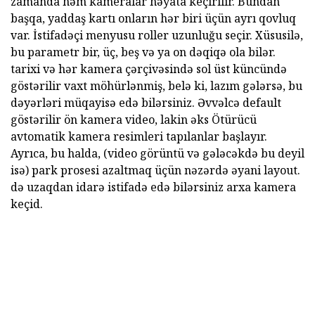
zamanda həm kameralar həyata keçirilir. Bundan
başqa, yaddaş kartı onların hər biri üçün ayrı qovluq
var. İstifadəçi menyusu roller uzunluğu seçir. Xüsusilə,
bu parametr bir, üç, beş və ya on dəqiqə ola bilər.
tarixi və hər kamera çərçivəsində sol üst küncündə
göstərilir vaxt möhürlənmiş, belə ki, lazım gələrsə, bu
dəyərləri müqayisə edə bilərsiniz. Əvvəlcə default
göstərilir ön kamera video, lakin əks Ötürücü
avtomatik kamera resimleri tapılanlar başlayır.
Ayrıca, bu halda, (video görüntü və gələcəkdə bu deyil
isə) park prosesi azaltmaq üçün nəzərdə əyani layout.
də uzaqdan idarə istifadə edə bilərsiniz arxa kamera
keçid.