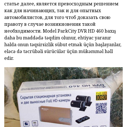
статье далее, является превосходным решением
как для начинающих, так и для опытных
автомобилистов, для того чтоб доказать свою
правоту в случае возникновения такой
необходимости. Model
ParkCity DVR HD 460 baxış
daha bu maddədə təqdim olunur, ehtiyac yaranır
halda onun təqsirsizlik sübut etmək üçün başlayanlar,
eləcə də təcrübəli sürücülər üçün mükəmməl həll
edir.