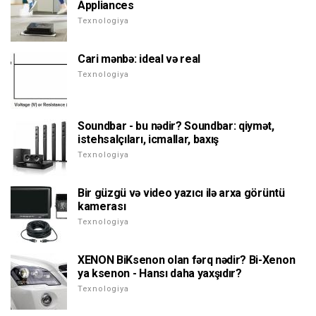
Appliances
Texnologiya
Cari mənbə: ideal və real
Texnologiya
Soundbar - bu nədir? Soundbar: qiymət,
istehsalçıları, icmallar, baxış
Texnologiya
Bir güzgü və video yazıcı ilə arxa görüntü
kamerası
Texnologiya
XENON BiKsenon olan fərq nədir? Bi-Xenon
ya ksenon - Hansı daha yaxşıdır?
Texnologiya