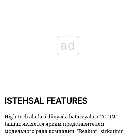
ad
ISTEHSAL FEATURES
High-tech alətləri dünyada batareyaları
"ACOM"
tanınır.
является ярким представителем
модельного ряда компании.
"Reaktor"
şirkətinin