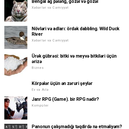
Bengal ağ pələng, gözəl və gözəl
Xəbərlər və Cəmiyyət
Növləri və adları: ördək dabbling. Wild Duck
River
Xəbərlər və Cəmiyyət
Ürək gübrəsi: bitki və meyvə bitkiləri üçün
ərizə
Biznes
Körpələr üçün ən zəruri şeylər
Ev və Ailə
Janr RPG (Game). bir RPG nədir?
Kompüter
Panonun çalışmadığı təqdirdə nə etməliyəm?