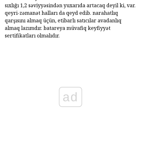
sıxlığı 1,2 səviyyəsindən yuxarıda artacaq deyil ki, var.
qeyri-zəmanət halları da qeyd edib. narahatlıq
qarşısını almaq üçün, etibarlı satıcılar avadanlıq
almaq lazımdır. batareya müvafiq keyfiyyət
sertifikatları olmalıdır.
ad