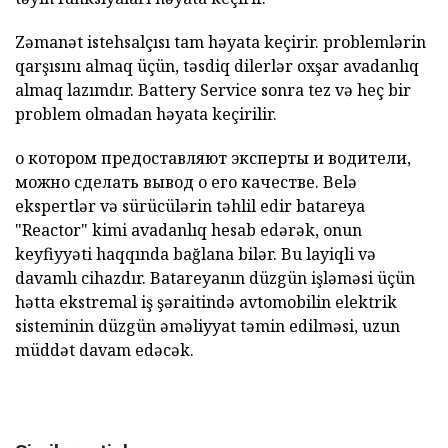
Zəmanət istehsalçısı tam həyata keçirir. problemlərin
qarşısını almaq üçün, təsdiq dilerlər oxşar avadanlıq
almaq lazımdır. Battery Service sonra tez və heç bir
problem olmadan həyata keçirilir.
о котором предоставляют эксперты и водители,
можно сделать вывод о его качестве. Belə
ekspertlər və sürücülərin
təhlil
edir
batareya
"Reactor"
kimi avadanlıq hesab edərək, onun
keyfiyyəti haqqında bağlana bilər. Bu layiqli və
davamlı cihazdır. Batareyanın düzgün işləməsi üçün
hətta ekstremal iş şəraitində avtomobilin elektrik
sisteminin düzgün əməliyyat təmin edilməsi, uzun
müddət davam edəcək.