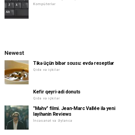
Kompüterlər
Newest
Tikə üçün bibər sousu: evdə reseptlər
Qida və içkilər
Kefir qeyri-adi donuts
Qida və içkilər
"Məhv" filmi. Jean-Marc Vallée ilə yeni
layihənin Reviews
İncəsənət və Əyləncə