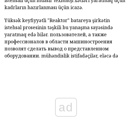
istehsalı üçün müasir texnoloji xətləri yaratmaq üçün
kadrların hazırlanması üçün icazə.
Yüksək keyfiyyətli
"Reaktor" batareya
şirkətin
istehsal
prosesinin
təşkili bu yanaşma sayəsində
yaratmaq
edə bilər.
пользователей, а также
профессионалов в области машиностроения
позволят сделать вывод о представленном
оборудовании. mühəndislik istifadəçilər, eləcə də
ad