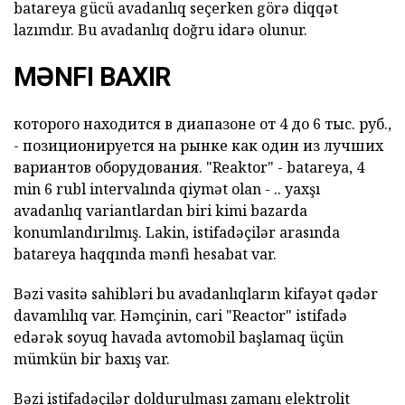
batareya gücü avadanlıq seçerken görə diqqət
lazımdır. Bu avadanlıq doğru idarə olunur.
MƏNFI BAXIR
которого находится в диапазоне от 4 до 6 тыс. руб.,
- позиционируется на рынке как один из лучших
вариантов оборудования.
"Reaktor" - batareya,
4
min 6 rubl intervalında
qiymət olan
- .. yaxşı
avadanlıq variantlardan biri kimi bazarda
konumlandırılmış. Lakin, istifadəçilər arasında
batareya haqqında mənfi hesabat var.
Bəzi vasitə sahibləri bu avadanlıqların kifayət qədər
davamlılıq var. Həmçinin, cari "Reactor" istifadə
edərək soyuq havada avtomobil başlamaq üçün
mümkün bir baxış var.
Bəzi istifadəçilər doldurulması zamanı elektrolit