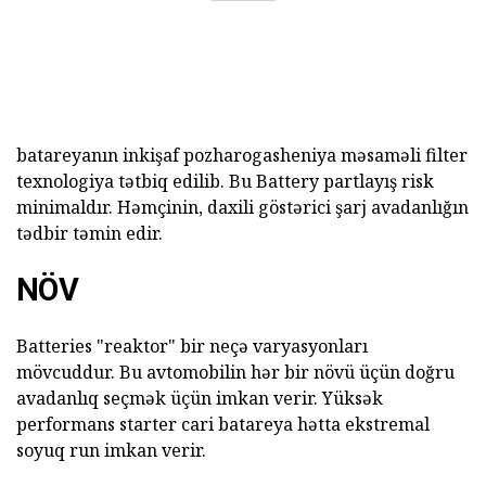
batareyanın inkişaf pozharogasheniya məsaməli filter
texnologiya tətbiq edilib. Bu Battery partlayış risk
minimaldır. Həmçinin, daxili göstərici şarj avadanlığın
tədbir təmin edir.
NÖV
Batteries "reaktor" bir neçə varyasyonları
mövcuddur. Bu avtomobilin hər bir növü üçün doğru
avadanlıq seçmək üçün imkan verir. Yüksək
performans starter cari batareya hətta ekstremal
soyuq run imkan verir.