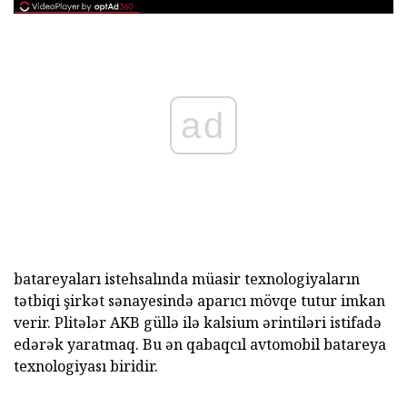
ad
batareyaları istehsalında müasir texnologiyaların
tətbiqi şirkət sənayesində aparıcı mövqe tutur imkan
verir. Plitələr AKB güllə ilə kalsium ərintiləri istifadə
edərək yaratmaq. Bu ən qabaqcıl avtomobil batareya
texnologiyası biridir.