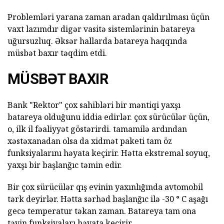
Problemləri yarana zaman aradan qaldırılması üçün
vaxt lazımdır digər vasitə sistemlərinin batareya
uğursuzluq. Əksər hallarda batareya haqqında
müsbət baxır təqdim etdi.
MÜSBƏT BAXIR
Bank "Rektor" çox sahibləri
bir
məntiqi
yaxşı
batareya
olduğunu iddia
edirlər.
çox sürücülər üçün,
o, ilk il fəaliyyət göstərirdi. tamamilə ardından
xəstəxanadan olsa da xidmət paketi tam öz
funksiyalarını həyata keçirir. Hətta ekstremal soyuq,
yaxşı bir başlanğıc təmin edir.
Bir çox sürücülər qış evinin yaxınlığında avtomobil
tərk deyirlər. Hətta sərhəd başlanğıc ilə -30 ° C aşağı
gecə temperatur təkan zaman. Batareya tam ona
təyin funksiyaları həyata keçirir.