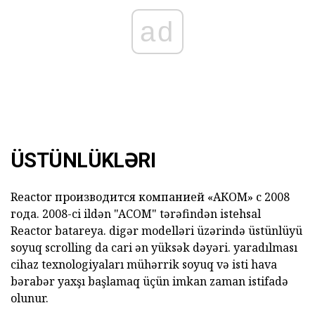
ad
ÜSTÜNLÜKLƏRI
Reactor производится компанией «АКОМ» с 2008
года.
2008-ci ildən "ACOM" tərəfindən istehsal
Reactor
batareya.
digər modelləri üzərində üstünlüyü
soyuq scrolling da cari ən yüksək dəyəri. yaradılması
cihaz texnologiyaları mühərrik soyuq və isti hava
bərabər yaxşı başlamaq üçün imkan zaman istifadə
olunur.