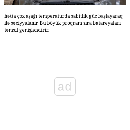
hətta çox aşağı temperaturda sabitlik güc başlayaraq
ilə səciyyələnir. Bu böyük proqram sıra batareyaları
təmsil genişləndirir.
ad