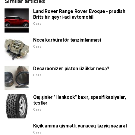
Similar articles
Land Rover Range Rover Evoque - prudish
Brits bir qeyri-adi avtomobil
Cars
Necə karbüratör tənzimlənməsi
Cars
Decarbonizer piston üzüklər necə?
Cars
Qış şinlər "Hankook" baxır, spesifikasiyalar,
testlər
Cars
Kiçik amma qiymətli. yanacaq təzyiq nəzarət
Cars