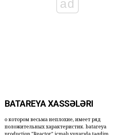
ad
BATAREYA XASSƏLƏRI
о котором весьма неплохие, имеет ряд
положительных характеристик.
batareya
production
"Reactor" icmalı
yuxarıda təqdim