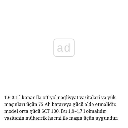
ad
1.6 3.1 l kənar ilə off-yol nəqliyyat vasitələri və yük
maşınları üçün 75 Ah batareya gücü əldə etməlidir.
model orta gücü 6CT 100. Bu 1,9-4,7 l olmalıdır
vasitənin mühərrik həcmi ilə maşın üçün uygundur.