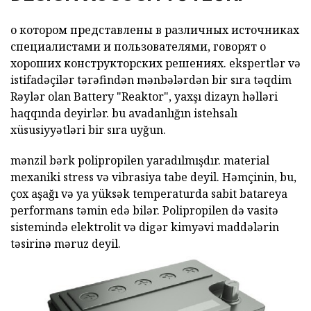
о котором представлены в различных источниках
специалистами и пользователями, говорят о
хороших конструкторских решениях. ekspertlər və
istifadəçilər tərəfindən mənbələrdən bir sıra təqdim
Rəylər
olan
Battery "Reaktor",
yaxşı dizayn həlləri
haqqında deyirlər. bu avadanlığın istehsalı
xüsusiyyətləri bir sıra uyğun.
mənzil bərk polipropilen yaradılmışdır. material
mexaniki stress və vibrasiya tabe deyil. Həmçinin, bu,
çox aşağı və ya yüksək temperaturda sabit batareya
performans təmin edə bilər. Polipropilen də vasitə
sistemində elektrolit və digər kimyəvi maddələrin
təsirinə məruz deyil.