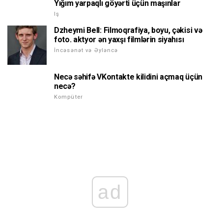
Yığım yarpaqlı göyərti üçün maşınlar
Iş
Dzheymi Bell: Filmoqrafiya, boyu, çəkisi və
foto. aktyor ən yaxşı filmlərin siyahısı
İncəsənət və Əyləncə
Necə səhifə VKontakte kilidini açmaq üçün
necə?
Kompüter
ad