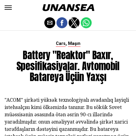
,
Cars
Maşın
Battery "reaktor" Baxır,
Spesifikasiyalar. Avtomobil
Batareya Üçün Yaxşı
"ACOM" şirkəti yüksək texnologiyalı avadanlıq layiqli
istehsalçısı kimi ölkəmizdə tanınır. Bu sökük Sovet
müəssisənin əsasında ötən əsrin 90-cı illərində
yaradılmışdır. onun əməliyyat əvvəlində şirkət xarici
tərəfdaşların dəstəyini qazanmışdır. Bu batareya