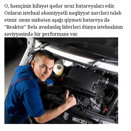
O, həmçinin kifayət qədər ucuz batareyaları edir.
Onların istehsal əhəmiyyətli nəqliyyat xərcləri tələb
etmir. onun nisbətən aşağı qiyməti batareya ilə
"Reaktor" Belə avadanlıq liderləri dünya istehsalının
səviyyəsində bir performans var.