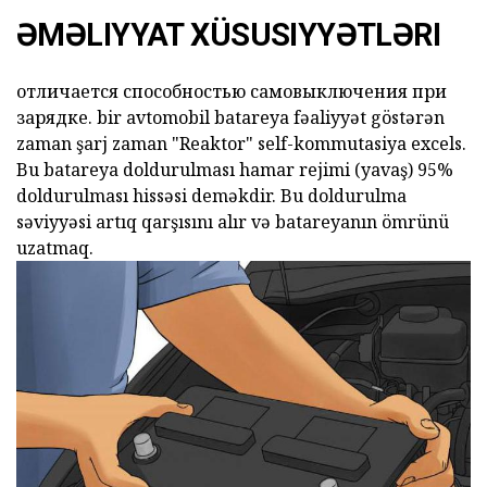
ƏMƏLIYYAT XÜSUSIYYƏTLƏRI
отличается способностью самовыключения при
зарядке.
bir avtomobil batareya
fəaliyyət göstərən
zaman şarj zaman
"Reaktor"
self-kommutasiya excels.
Bu batareya doldurulması hamar rejimi (yavaş) 95%
doldurulması hissəsi deməkdir. Bu doldurulma
səviyyəsi artıq qarşısını alır və batareyanın ömrünü
uzatmaq.