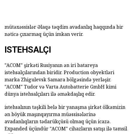
mütəxəssislər Əlaqə
təqdim avadanlıq haqqında bir
nəticə çıxarmaq üçün imkan verir.
ISTEHSALÇI
"ACOM" şirkəti Rusiyanın ən iri batareya
istehsalçılarından biridir. Production obyektləri
marka Zhigulevsk Samara bölgəsində yerləşir.
"ACOM" Tudor və Varta Autobatterie GmbH kimi
dünya istehsalçıları ilə əməkdaşlıq edir.
istehsalının təşkili belə bir yanaşma şirkət ölkəmizin
ən böyük maşınqayırma müəssisələrinə
avadanlıqların tədarükçüsü olmaq üçün icazə.
Expanded üçündür
"ACOM" cihazların
satışı ilə təmsil