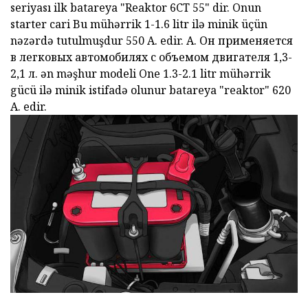
seriyası ilk batareya "Reaktor 6CT 55" dir. Onun
starter cari Bu mühərrik 1-1.6 litr ilə minik üçün
nəzərdə tutulmuşdur 550 A. edir. А. Он применяется
в легковых автомобилях с объемом двигателя 1,3-
2,1 л. ən məşhur modeli One 1.3-2.1 litr mühərrik
gücü ilə minik istifadə olunur
batareya "reaktor" 620
A. edir.