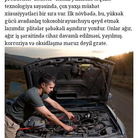
texnologiya sayəsində, çox yaxşı müsbət
xüsusiyyətləri bir sıra var. İlk növbədə, bu, yüksək
gücü avadanlıq tokosobirayuschuyu qeyd etmək
lazımdır. plitələr şəbəkəli aşındırır yoxdur. Onlar ağır,
ağır iş şəraitində cihaz davamlı edilməsi, yayılmış.
korroziya və oksidləşmə məruz deyil grate.