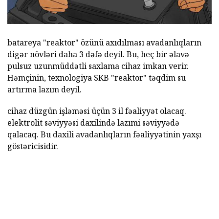
batareya "reaktor" özünü axıdılması avadanlıqların
digər növləri daha 3 dəfə deyil. Bu, heç bir əlavə
pulsuz uzunmüddətli saxlama cihaz imkan verir.
Həmçinin, texnologiya SKB "reaktor" təqdim su
artırma lazım deyil.
cihaz düzgün işləməsi üçün 3 il fəaliyyət olacaq.
elektrolit səviyyəsi daxilində lazımi səviyyədə
qalacaq. Bu daxili avadanlıqların fəaliyyətinin yaxşı
göstəricisidir.