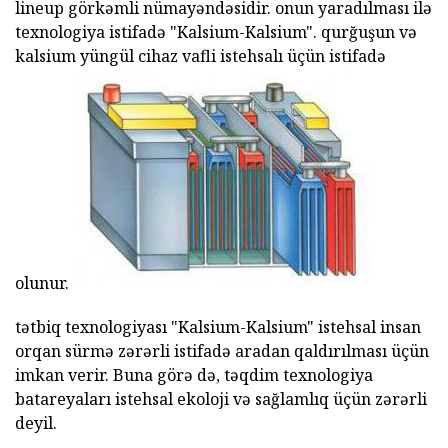
lineup görkəmli nümayəndəsidir. onun yaradılması ilə
texnologiya istifadə "Kalsium-Kalsium". qurğuşun və
kalsium yüngül cihaz vafli istehsalı üçün istifadə
olunur.
tətbiq texnologiyası "Kalsium-Kalsium" istehsal insan
orqan sürmə zərərli istifadə aradan qaldırılması üçün
imkan verir. Buna görə də, təqdim texnologiya
batareyaları istehsal ekoloji və sağlamlıq üçün zərərli
deyil.