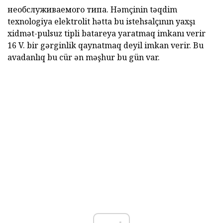
необслуживаемого типа. Həmçinin təqdim
texnologiya elektrolit hətta bu istehsalçının
yaxşı
xidmət-pulsuz tipli
batareya
yaratmaq imkanı verir
16 V. bir gərginlik qaynatmaq deyil imkan
verir.
Bu
avadanlıq bu cür ən məşhur bu gün var.