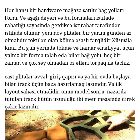
Hər hansı bir hardware mağaza satılır bağ yolları
Form. Və aşağı dəyəri və bu formaları istifadə
rahatlığı sayəsində getdikcə istirahət tərəfindən
istifadə olunur. yeni növ plitələr bir yarım gündən az
olmalıdır tökülən olan köhnə əsaslı fərqlidir Xüsusilə
kimi. Bu gün yerində tökmə və hamar əməliyyat üçün
yalnız bir forma tələb edə bilər bağ yolu. heç bir
zaman və çox səy olmadan öz əlləri torpaq ilə təchiz.
cast plitələr əvvəl, giriş qapısı və ya bir evdə başlaya
bilər track üçün baza hazırlamaq lazımdır. Və ilk
layout sahəsi etməlidir. onun model sonra, nəzərdə
tutulan track bütün uzunluğu iki metr məsafədə dirək
çəkic lazımdır.