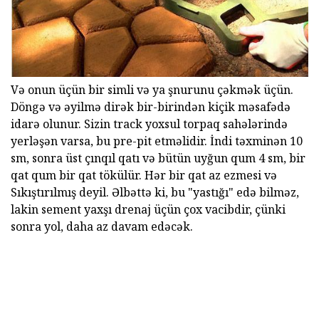
Və onun üçün bir simli və ya şnurunu çəkmək üçün.
Döngə və əyilmə dirək bir-birindən kiçik məsafədə
idarə olunur. Sizin track yoxsul torpaq sahələrində
yerləşən varsa, bu pre-pit etməlidir. İndi təxminən 10
sm, sonra üst çınqıl qatı və bütün uyğun qum 4 sm, bir
qat qum bir qat tökülür. Hər bir qat az ezmesi və
Sıkıştırılmış deyil. Əlbəttə ki, bu "yastığı" edə bilməz,
lakin sement yaxşı drenaj üçün çox vacibdir, çünki
sonra yol, daha az davam edəcək.