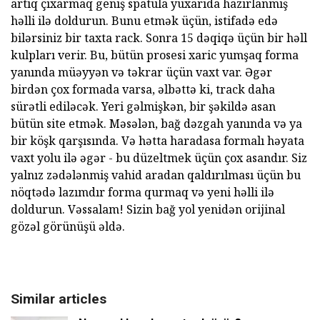
artıq çıxarmaq geniş spatula yuxarıda hazırlanmış
həlli ilə doldurun. Bunu etmək üçün, istifadə edə
bilərsiniz bir taxta rack. Sonra 15 dəqiqə üçün bir həll
kulpları verir. Bu, bütün prosesi xaric yumşaq forma
yanında müəyyən və təkrar üçün vaxt var. Əgər
birdən çox formada varsa, əlbəttə ki, track daha
sürətli ediləcək. Yeri gəlmişkən, bir şəkildə asan
bütün site etmək. Məsələn, bağ dəzgah yanında və ya
bir köşk qarşısında. Və hətta haradasa formalı həyata
vaxt yolu ilə əgər - bu düzeltmek üçün çox asandır. Siz
yalnız zədələnmiş vahid aradan qaldırılması üçün bu
nöqtədə lazımdır forma qurmaq və yeni həlli ilə
doldurun. Vəssalam! Sizin bağ yol yenidən orijinal
gözəl görünüşü əldə.
Similar articles