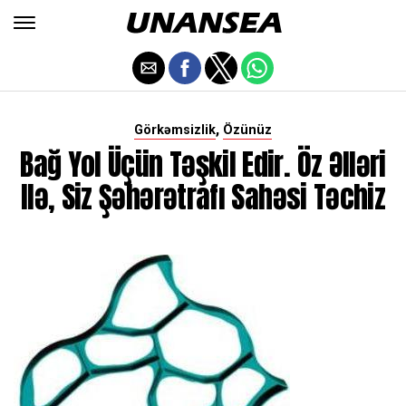
,
Görkəmsizlik
Özünüz
Bağ Yol Üçün Təşkil Edir. Öz Əlləri
Ilə, Siz Şəhərətrafı Sahəsi Təchiz