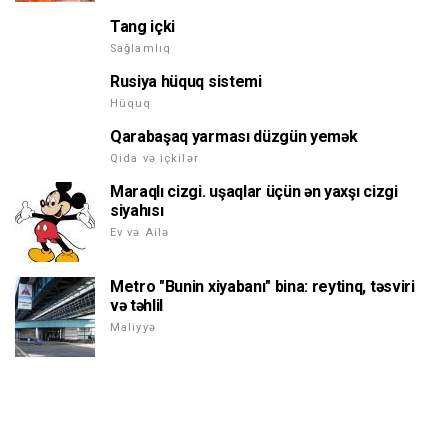
Tang içki
Sağlamlıq
Rusiya hüquq sistemi
Hüquq
Qarabaşaq yarması düzgün yemək
Qida və içkilər
Maraqlı cizgi. uşaqlar üçün ən yaxşı cizgi
siyahısı
Ev və Ailə
Metro "Bunin xiyabanı" bina: reytinq, təsviri
və təhlil
Maliyyə