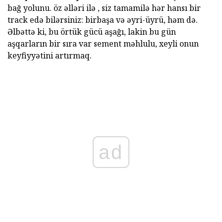
bağ yolunu. öz əlləri ilə , siz tamamilə hər hansı bir
track edə bilərsiniz: birbaşa və əyri-üyrü, həm də.
Əlbəttə ki, bu örtük gücü aşağı, lakin bu gün
aşqarların bir sıra var sement məhlulu, xeyli onun
keyfiyyətini artırmaq.
ad