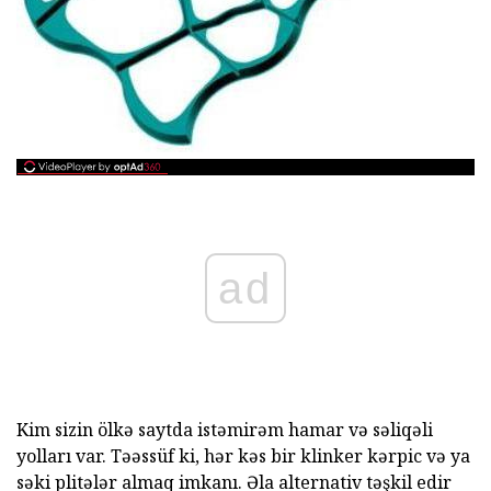
ad
Kim sizin ölkə saytda istəmirəm hamar və səliqəli
yolları var. Təəssüf ki, hər kəs bir klinker kərpic və ya
səki plitələr almaq imkanı. Əla alternativ təşkil edir