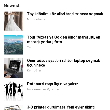
Newest
Toy ildönümü öz əlləri təqdim: necə seçmək
Münasibətləri
Tour "Abxaziya Golden Ring" marşrutu, ən
maraqlı yerləri, foto
Yol
Onun xüsusiyyətləri rəhbər laptop seçmək
üçün necə
Kompüter
Potpourri rəqs üçün və yalnız
İncəsənət və Əyləncə
3-D printer qurulması. Yeni evlər tikinti