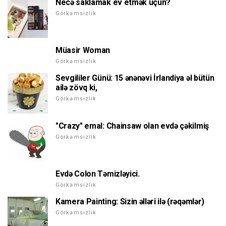
Necə saklamak ev etmək üçün?
Görkəmsizlik
Müasir Woman
Görkəmsizlik
Sevgililer Günü: 15 ənənəvi İrlandiya əl bütün
ailə zövq ki,
Görkəmsizlik
"Crazy" emal: Chainsaw olan evdə çəkilmiş
Görkəmsizlik
Evdə Colon Təmizləyici.
Görkəmsizlik
Kamera Painting: Sizin əlləri ilə (rəqəmlər)
Görkəmsizlik