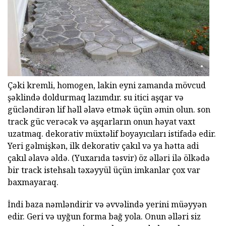
Çəki kremli, homogen, lakin eyni zamanda mövcud
şəklində doldurmaq lazımdır. su itici aşqar və
gücləndirən lif həll əlavə etmək üçün əmin olun. son
track güc verəcək və aşqarların onun həyat vaxt
uzatmaq. dekorativ müxtəlif boyayıcıları istifadə edir.
Yeri gəlmişkən, ilk dekorativ çakıl və ya hətta adi
çakıl əlavə əldə. (Yuxarıda təsvir) öz əlləri ilə ölkədə
bir track istehsalı təxəyyül üçün imkanlar çox var
baxmayaraq.
İndi baza nəmləndirir və əvvəlində yerini müəyyən
edir. Geri və uyğun forma bağ yola. Onun əlləri siz