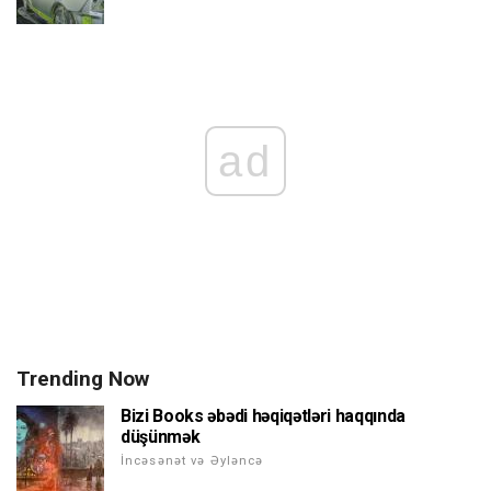
ad
Trending Now
Bizi Books əbədi həqiqətləri haqqında
düşünmək
İncəsənət və Əyləncə