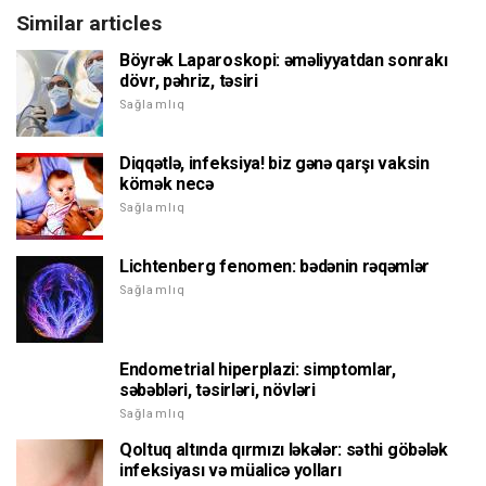
Similar articles
Böyrək Laparoskopi: əməliyyatdan sonrakı
dövr, pəhriz, təsiri
Sağlamlıq
Diqqətlə, infeksiya! biz gənə qarşı vaksin
kömək necə
Sağlamlıq
Lichtenberg fenomen: bədənin rəqəmlər
Sağlamlıq
Endometrial hiperplazi: simptomlar,
səbəbləri, təsirləri, növləri
Sağlamlıq
Qoltuq altında qırmızı ləkələr: səthi göbələk
infeksiyası və müalicə yolları