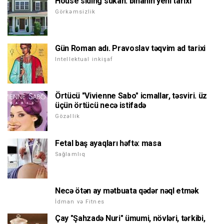
House siding sükan: binanın yeni tarixi
Görkəmsizlik
Gün Roman adı. Pravoslav təqvim ad tarixi
Intellektual inkişaf
Örtücü "Vivienne Sabo" icmallar, təsviri. üz
üçün örtücü necə istifadə
Gözəllik
Fetal baş ayaqları həftə: masa
Sağlamlıq
Necə ötən ay mətbuata qədər nəql etmək
İdman və Fitnes
Çay "Şahzadə Nuri" ümumi, növləri, tərkibi,