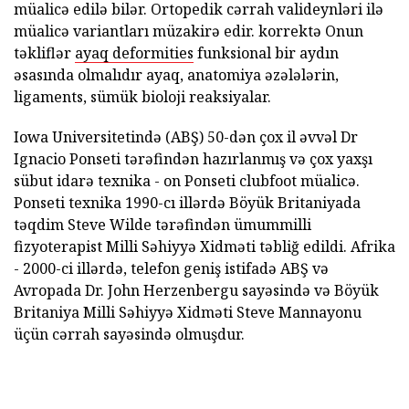
müalicə edilə bilər. Ortopedik cərrah valideynləri ilə
müalicə variantları müzakirə edir. korrektə Onun
təkliflər
ayaq deformities
funksional bir aydın
əsasında olmalıdır ayaq, anatomiya əzələlərin,
ligaments, sümük bioloji reaksiyalar.
Iowa Universitetində (ABŞ) 50-dən çox il əvvəl Dr
Ignacio Ponseti tərəfindən hazırlanmış və çox yaxşı
sübut idarə texnika - on Ponseti clubfoot müalicə.
Ponseti texnika 1990-cı illərdə Böyük Britaniyada
təqdim Steve Wilde tərəfindən ümummilli
fizyoterapist Milli Səhiyyə Xidməti təbliğ edildi. Afrika
- 2000-ci illərdə, telefon geniş istifadə ABŞ və
Avropada Dr. John Herzenbergu sayəsində və Böyük
Britaniya Milli Səhiyyə Xidməti Steve Mannayonu
üçün cərrah sayəsində olmuşdur.