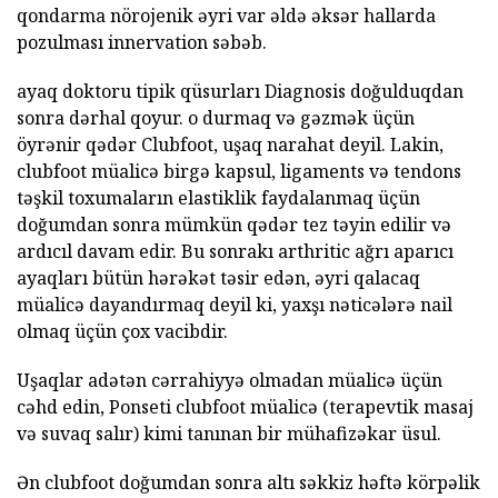
qondarma nörojenik əyri var əldə əksər hallarda
pozulması innervation səbəb.
ayaq doktoru tipik qüsurları Diagnosis doğulduqdan
sonra dərhal qoyur. o durmaq və gəzmək üçün
öyrənir qədər Clubfoot, uşaq narahat deyil. Lakin,
clubfoot müalicə birgə kapsul, ligaments və tendons
təşkil toxumaların elastiklik faydalanmaq üçün
doğumdan sonra mümkün qədər tez təyin edilir və
ardıcıl davam edir. Bu sonrakı arthritic ağrı aparıcı
ayaqları bütün hərəkət təsir edən, əyri qalacaq
müalicə dayandırmaq deyil ki, yaxşı nəticələrə nail
olmaq üçün çox vacibdir.
Uşaqlar adətən cərrahiyyə olmadan müalicə üçün
cəhd edin, Ponseti clubfoot müalicə (terapevtik masaj
və suvaq salır) kimi tanınan bir mühafizəkar üsul.
Ən clubfoot doğumdan sonra altı səkkiz həftə körpəlik