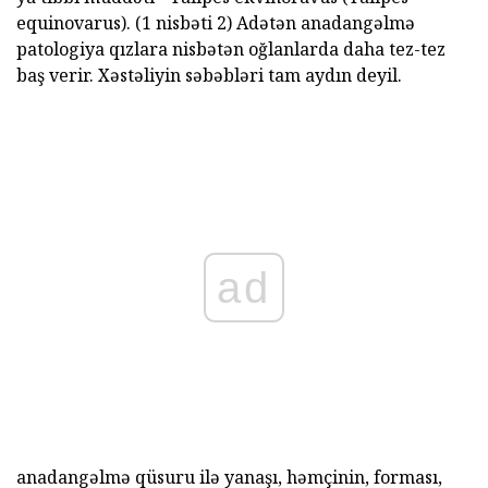
equinovarus). (1 nisbəti 2) Adətən anadangəlmə
patologiya qızlara nisbətən oğlanlarda daha tez-tez
baş verir. Xəstəliyin səbəbləri tam aydın deyil.
ad
anadangəlmə qüsuru ilə yanaşı, həmçinin, forması,