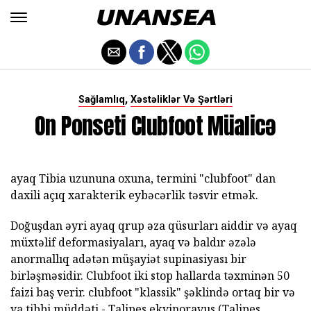
,
Sağlamlıq
Xəstəliklər Və Şərtləri
On Ponseti Clubfoot Müalicə
ayaq Tibia uzununa oxuna, termini "clubfoot" dan
daxili açıq xarakterik eybəcərlik təsvir etmək.
Doğuşdan əyri ayaq qrup əza qüsurları aiddir və ayaq
müxtəlif deformasiyaları, ayaq və baldır əzələ
anormallıq adətən müşayiət supinasiyası bir
birləşməsidir. Clubfoot iki stop hallarda təxminən 50
faizi baş verir. clubfoot "klassik" şəklində ortaq bir və
ya tibbi müddəti - Talipes ekvinoravus (Talipes