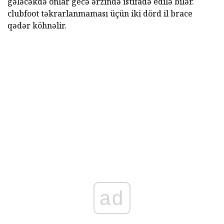
gələcəkdə onlar gecə ərzində istifadə edilə bilər.
clubfoot təkrarlanmaması üçün iki dörd il brace
qədər köhnəlir.
ad