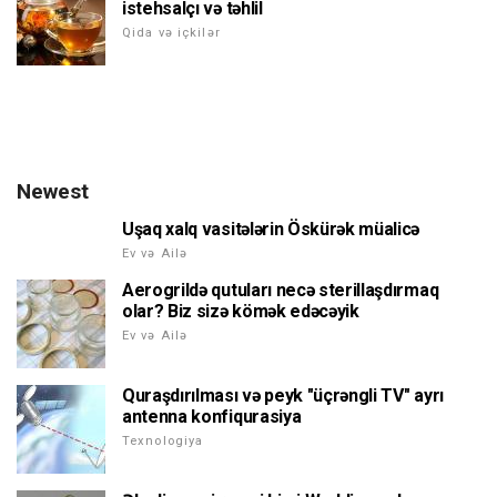
istehsalçı və təhlil
Qida və içkilər
Newest
Uşaq xalq vasitələrin Öskürək müalicə
Ev və Ailə
Aerogrildə qutuları necə sterillaşdırmaq
olar? Biz sizə kömək edəcəyik
Ev və Ailə
Quraşdırılması və peyk "üçrəngli TV" ayrı
antenna konfiqurasiya
Texnologiya