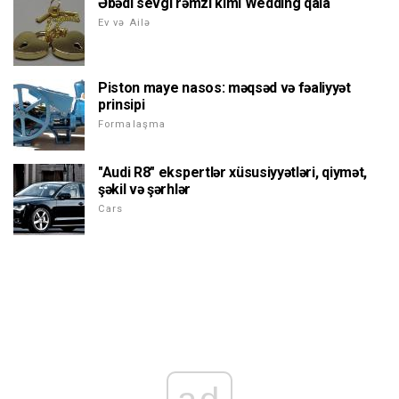
Əbədi sevgi rəmzi kimi Wedding qala
Ev və Ailə
Piston maye nasos: məqsəd və fəaliyyət
prinsipi
Formalaşma
"Audi R8" ekspertlər xüsusiyyətləri, qiymət,
şəkil və şərhlər
Cars