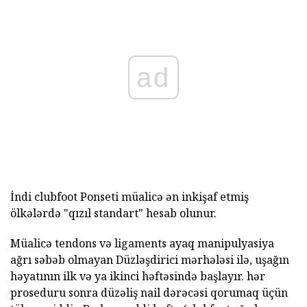
ad
İndi clubfoot Ponseti müalicə ən inkişaf etmiş
ölkələrdə "qızıl standart" hesab olunur.
Müalicə tendons və ligaments ayaq manipulyasiya
ağrı səbəb olmayan Düzləşdirici mərhələsi ilə, uşağın
həyatının ilk və ya ikinci həftəsində başlayır. hər
proseduru sonra düzəliş nail dərəcəsi qorumaq üçün