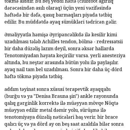
tökmə aiddir. Bu beş yeddi həftə (clubfoot ağırlıq
dərəcəsindən asılı olaraq) üçün yeni vəzifəsində
həftədə bir dəfə, qasıq barmaqları piyada tətbiq
edilir. Bu müddətdə ayaq sümükləri tədricən gəlir.
Əməliyyatla həmişə Əyripəncəlikdə ilə kesilir kimi
uzadılması tələb Achilles tendon, bölmə - redressatsii
bir daha düzəliş lazım deyil, sonra əksər hallarda
Tenotomiyadan həyata keçirilir varsa. yerli anesteziya
altında, bu neştər arasında bütün yolu ilə paylaşılır.
ayaq nail tam bel uzadılması. Sonra bir daha üç-dörd
həftə tökmə piyada tətbiq.
addım təyinat sonra xüsusi terapevtik ayaqqabı
(burğu və ya "Denisa Brauna şin") ankle rayonunda
qalıq gərginlik korrektə ilə müəyyən mövqe Nöqtə
müəyyən edilir metal dəmir yolu, sürüşmə ilə
tenotomiyaya düzəliş nəticələri baş verir. bir brace
qalıcı üç və ya dörd ay on beş saat azaldıla bilər sonra