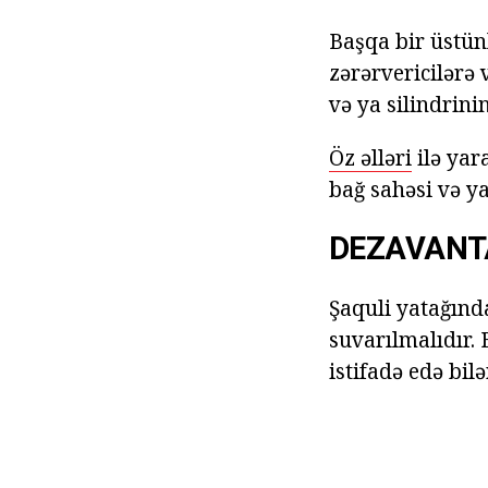
Başqa bir üstün
zərərvericilərə 
və ya silindrin
Öz əlləri
ilə yar
bağ sahəsi və y
DEZAVANT
Şaquli yatağınd
suvarılmalıdır.
istifadə edə bilə