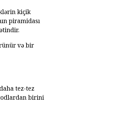
lərin kiçik
ının piramidası
tindir.
rünür və bir
 daha tez-tez
odlardan birini