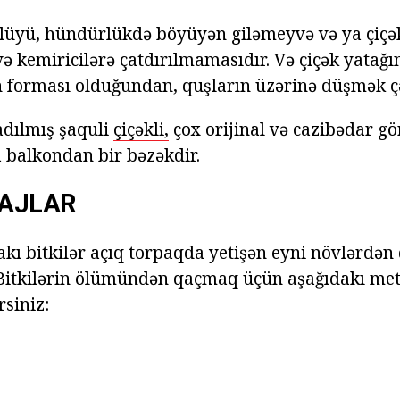
lüyü, hündürlükdə böyüyən giləmeyvə və ya çiçək
və kemiricilərə çatdırılmamasıdır. Və çiçək yatağ
in forması olduğundan, quşların üzərinə düşmək çə
adılmış şaquli
çiçəkli,
çox orijinal və cazibədar gö
a balkondan bir bəzəkdir.
AJLAR
akı bitkilər açıq torpaqda yetişən eyni növlərdən
 Bitkilərin ölümündən qaçmaq üçün aşağıdakı met
rsiniz: