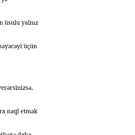
n üsulu yalnız
məyəcəyi üçün
verərsinizsə,
nra nəql etmək
mətbəxə daha