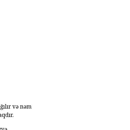
ığılır və nəm
aqdır.
yyə