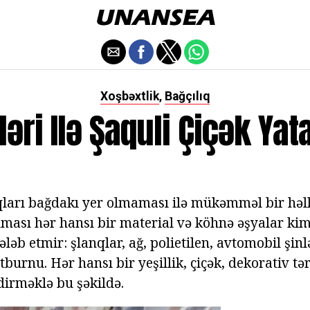
Xoşbəxtlik
Bağçılıq
,
ləri Ilə Şaquli Çiçək Yat
aqları bağdakı yer olmaması ilə mükəmməl bir həll
ması hər hansı bir material və köhnə əşyalar kimi
ələb etmir: şlanqlar, ağ, polietilen, avtomobil şinlə
 itburnu. Hər hansı bir yeşillik, çiçək, dekorativ tə
dirməklə bu şəkildə.