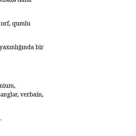
torf, qumlu
yaxınlığında bir
onium,
ənglər, verbain,
.