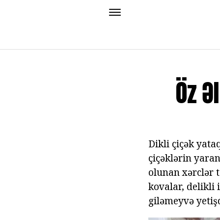
Öz Əl
Dikli çiçək yat
çiçəklərin yaran
olunan xərclər t
kovalar, delikli
giləmeyvə yetiş