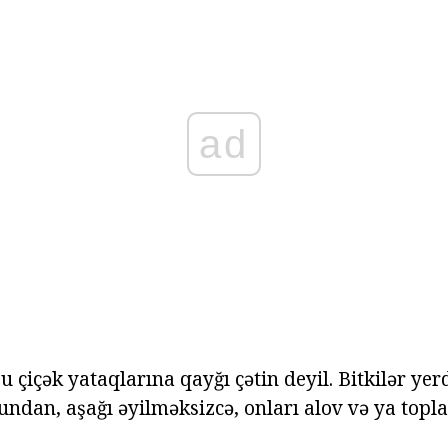
ad
 çiçək yataqlarına qayğı çətin deyil. Bitkilər yer
ndan, aşağı əyilməksizcə, onları alov və ya top