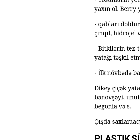
yaxın ol. Berry 
- qabları doldu
çınqıl, hidrojel 
- Bitkilərin te
yatağı təşkil et
- İlk növbədə b
Dikey çiçək yata
bənövşəyi, unut
begonia və s.
Qışda saxlamaq çə
PLASTIK Ş