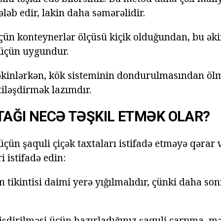
tələb edir, lakin daha səmərəlidir.
üçün konteynerlər ölçüsü kiçik olduğundan, bu əki
 üçün uygundur.
əkinlərkən, kök sisteminin dondurulmasından öl
tiləşdirmək lazımdır.
TAĞI NECƏ TƏŞKIL ETMƏK OLAR?
çün şaquli çiçək taxtaları istifadə etməyə qərar 
i istifadə edin:
n tikintisi daimi yerə yığılmalıdır, çünki daha so
tişdirilməsi üçün hazırladığınız şaquli çarpma, 