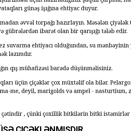
yataqları günəş işığına ehtiyac duyur.
rmadan əvvəl torpağı hazırlayın. Məsələn çiyələk 
və gübrələrdən ibarət olan bir qarışığı tələb edir.
z-tez suvarma ehtiyacı olduğundan, su mənbəyinin 
mək lazımdır.
ağın qış mühafizəsi barədə düşünməlisiniz.
qları üçün çiçəklər çox müxtəlif ola bilər. Pelarg
ma-me, deyil, marigolds və ampel - nasturtium, z
tindir , çünki çoxillik bitkilərin bitki istəmirlər 
ÜŞƏ ÇIÇƏKLƏNMIŞDIR