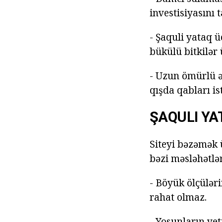
investisiyasını 
- Şaquli yataq 
bükülü bitkilər
- Uzun ömürlü 
qışda qabları is
ŞAQULI YA
Siteyi bəzəmək ü
bəzi məsləhətlər
- Böyük ölçüləri
rahat olmaz.
- Yosunların ye