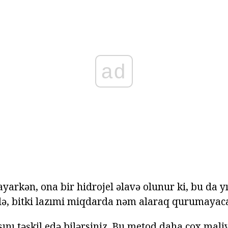
ad
ayarkən, ona bir hidrojel əlavə olunur ki, bu da y
iklə, bitki lazımi miqdarda nəm alaraq qurumayac
ını təşkil edə bilərsiniz. Bu metod daha çox mali