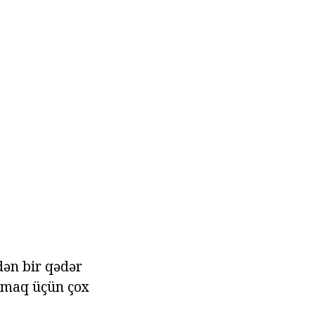
dən bir qədər
lamaq üçün çox