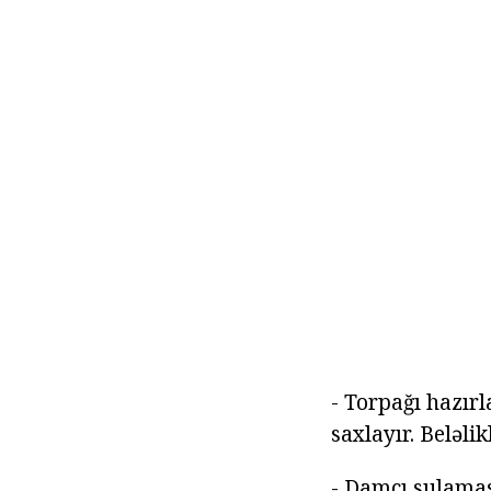
- Torpağı hazırl
saxlayır. Beləl
- Damcı sulamas