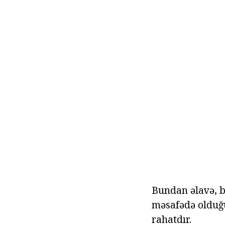
Bundan əlavə, bu
məsafədə olduğu
rahatdır.