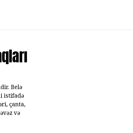
aqları
dir. Belə
 istifadə
ri, çanta,
rəvəz və