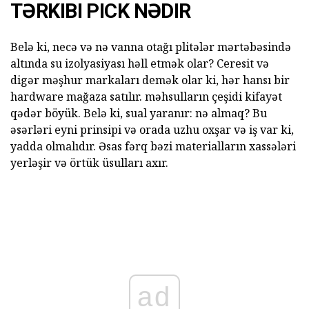
TƏRKIBI PICK NƏDIR
Belə ki, necə və nə vanna otağı plitələr mərtəbəsində
altında su izolyasiyası həll etmək olar? Ceresit və
digər məşhur markaları demək olar ki, hər hansı bir
hardware mağaza satılır. məhsulların çeşidi kifayət
qədər böyük. Belə ki, sual yaranır: nə almaq? Bu
əsərləri eyni prinsipi və orada uzhu oxşar və iş var ki,
yadda olmalıdır. Əsas fərq bəzi materialların xassələri
yerləşir və örtük üsulları axır.
ad