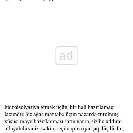
ad
hidroizolyasiya etmək üçün, bir həll hazırlamaq
lazımdır. Siz ağac mərtəbə üçün nəzərdə tutulmuş
xüsusi maye hazırlanması satın varsa, siz bu addımı
atlayabilirsiniz. Lakin, seçim quru qarışıq düşdü, bu,