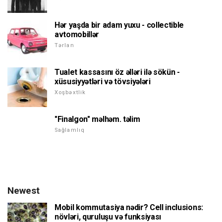
Hər yaşda bir adam yuxu - collectible
avtomobillər
Tərlan
Tualet kassasını öz əlləri ilə sökün -
xüsusiyyətləri və tövsiyələri
Xoşbəxtlik
"Finalgon" məlhəm. təlim
Sağlamlıq
Newest
Mobil kommutasiya nədir? Cell inclusions:
növləri, quruluşu və funksiyası