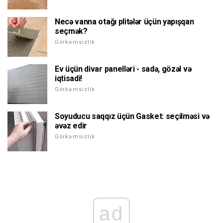
Necə vanna otağı plitələr üçün yapışqan
seçmək?
Görkəmsizlik
Ev üçün divar panelləri - sadə, gözəl və
iqtisadi!
Görkəmsizlik
Soyuducu saqqız üçün Gasket: seçilməsi və
əvəz edir
Görkəmsizlik
ad