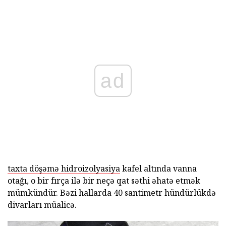
ad
taxta döşəmə hidroizolyasiya
kafel altında vanna
otağı, o bir fırça ilə bir neçə qat səthi əhatə etmək
mümkündür. Bəzi hallarda 40 santimetr hündürlükdə
divarları müalicə.