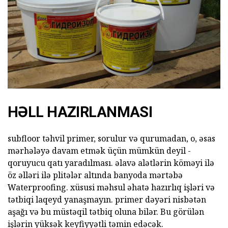
HƏLL HAZIRLANMASI
subfloor təhvil primer, sorulur və qurumadan, o, əsas
mərhələyə davam etmək üçün mümkün deyil -
qoruyucu qatı yaradılması. əlavə alətlərin köməyi ilə
öz əlləri ilə plitələr altında banyoda mərtəbə
Waterproofing. xüsusi məhsul əhatə hazırlıq işləri və
tətbiqi laqeyd yanaşmayın. primer dəyəri nisbətən
aşağı və bu müstəqil tətbiq oluna bilər. Bu görülən
işlərin yüksək keyfiyyətli təmin edəcək.