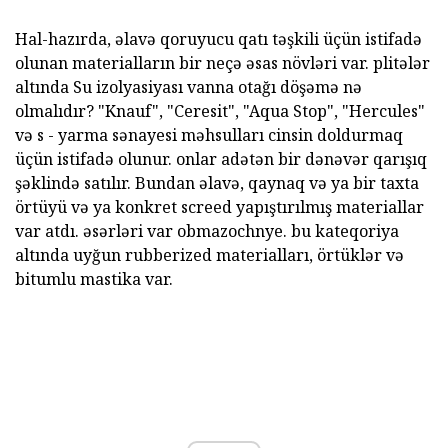
Hal-hazırda, əlavə qoruyucu qatı təşkili üçün istifadə
olunan materialların bir neçə əsas növləri var. plitələr
altında Su izolyasiyası vanna otağı döşəmə nə
olmalıdır? "Knauf", "Ceresit", "Aqua Stop", "Hercules"
və s - yarma sənayesi məhsulları cinsin doldurmaq
üçün istifadə olunur. onlar adətən bir dənəvər qarışıq
şəklində satılır. Bundan əlavə, qaynaq və ya bir taxta
örtüyü və ya konkret screed yapıştırılmış materiallar
var atdı. əsərləri var obmazochnye. bu kateqoriya
altında uyğun rubberized materialları, örtüklər və
bitumlu mastika var.