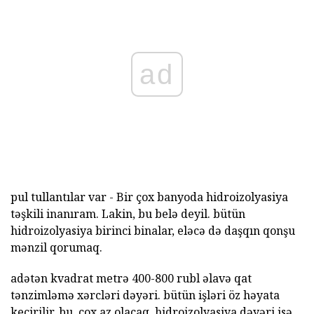
ad
pul tullantılar var - Bir çox banyoda hidroizolyasiya
təşkili inanıram. Lakin, bu belə deyil. bütün
hidroizolyasiya birinci binalar, eləcə də daşqın qonşu
mənzil qorumaq.
adətən kvadrat metrə 400-800 rubl əlavə qat
tənzimləmə xərcləri dəyəri. bütün işləri öz həyata
keçirilir, bu, çox az olacaq. hidroizolyasiya dəyəri isə