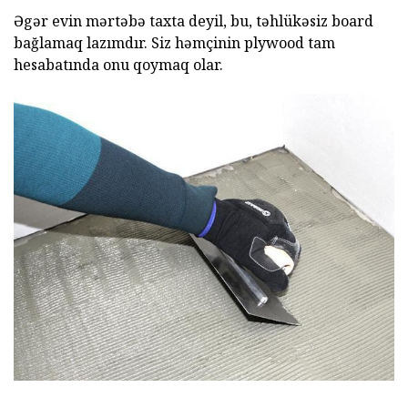
Əgər evin mərtəbə taxta deyil, bu, təhlükəsiz board
bağlamaq lazımdır. Siz həmçinin plywood tam
hesabatında onu qoymaq olar.