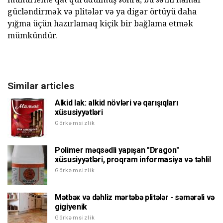
gücləndirmək və plitələr və ya digər örtüyü daha
yığma üçün hazırlamaq kiçik bir bağlama etmək
mümkündür.
Similar articles
Alkid lak: alkid növləri və qarışıqları
xüsusiyyətləri
Görkəmsizlik
Polimer məqsədli yapışan "Dragon"
xüsusiyyətləri, proqram informasiya və təhlil
Görkəmsizlik
Mətbəx və dəhliz mərtəbə plitələr - səmərəli və
gigiyenik
Görkəmsizlik