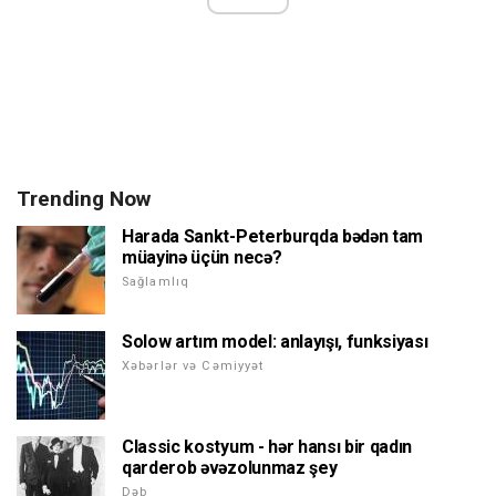
Trending Now
Harada Sankt-Peterburqda bədən tam
müayinə üçün necə?
Sağlamlıq
Solow artım model: anlayışı, funksiyası
Xəbərlər və Cəmiyyət
Classic kostyum - hər hansı bir qadın
qarderob əvəzolunmaz şey
Dəb