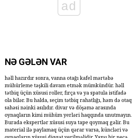
ad
NƏ GƏLƏN VAR
həll hazırdır sonra, vanna otağı kafel mərtəbə
mühürleme təşkili davam etmək mümkündür. həll
tətbiq üçün xüsusi roller, fırça və ya spatula istifadə
ola bilər. Bu halda, seçim tətbiq rahatlığı, həm də otaq
sahəsi nəinki asılıdır. divar və döşəmə arasında
oynaqların kimi mühüm yerləri haqqında unutmayın.
Burada ekspertlər xüsusi suya tape qoymaq gəlir. Bu
material ilə paylamaq üçün qərar varsa, küncləri və
oynaqların xüsusi diqqət verilməlidir. Yaxşı bir neçə