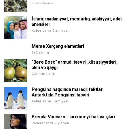
Formalaşma
İslam: mədəniyyət, memarlıq, ədəbiyyat, adət-
ənənələri
Xəbərlər və Cəmiyyət
Meme Xərçəng əlamətləri
Sağlamlıq
"Bere Bosc" armud: təsviri, xüsusiyyətləri,
əkin və qayğı
Görkəmsizlik
Penguins haqqında maraqlı faktlar.
Antarktida Penguins: təsviri
Xəbərlər və Cəmiyyət
Brenda Vaccaro - tərcümeyi-halı və işləri
İncəsənət və Əyləncə