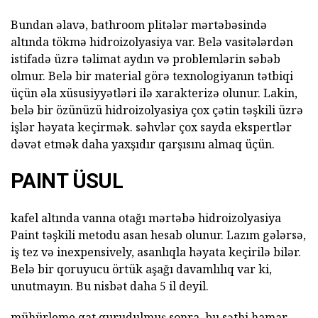
Bundan əlavə, bathroom plitələr mərtəbəsində
altında tökmə hidroizolyasiya var. Belə vasitələrdən
istifadə üzrə təlimat aydın və problemlərin səbəb
olmur. Belə bir material görə texnologiyanın tətbiqi
üçün əla xüsusiyyətləri ilə xarakterizə olunur. Lakin,
belə bir özünüzü hidroizolyasiya çox çətin təşkili üzrə
işlər həyata keçirmək. səhvlər çox sayda ekspertlər
dəvət etmək daha yaxşıdır qarşısını almaq üçün.
PAINT ÜSUL
kafel altında vanna otağı mərtəbə hidroizolyasiya
Paint təşkili metodu asan hesab olunur. Lazım gələrsə,
iş tez və inexpensively, asanlıqla həyata keçirilə bilər.
Belə bir qoruyucu örtük aşağı davamlılıq var ki,
unutmayın. Bu nisbət daha 5 il deyil.
mühürleme qat qurudulmuş sonra, bu səthi hamar