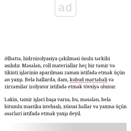
ad
Əlbəttə, hidroizolyasiya çəkilməsi üsulu tərkibi
asılıdır. Məsələn, roll materiallar heç bir təmir və
tikinti işlərinin aparılması zaman istifadə etmək üçün
ən yaxşı. Belə hallarda, dam,
kobud mərtəbəli
və
zirzəmilər izolyator istifadə etmək tövsiyə olunur.
Lakin, təmir işləri başa varsa, bu, məsələn, belə
bitumlu mastika istehsalı, xüsusi həllər və yaxma üçün
əsərləri istifadə etmək yaxşı deyil.