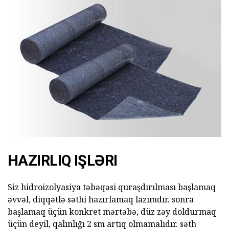
HAZIRLIQ IŞLƏRI
Siz hidroizolyasiya təbəqəsi quraşdırılması başlamaq
əvvəl, diqqətlə səthi hazırlamaq lazımdır. sonra
başlamaq üçün konkret mərtəbə, düz zəy doldurmaq
üçün deyil, qalınlığı 2 sm artıq olmamalıdır. səth