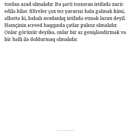
tozdan azad olmalıdır. Bu şərti tozsoran istifadə xaric
edilə bilər. filtreler çox tez yararsız hala gəlmək kimi,
əlbəttə ki, bahalı avadanlıq istifadə etmək lazım deyil.
Həmçinin screed haqqında çatlar pulsuz olmalıdır.
Onlar görünür deyilsə, onlar bir az genişləndirmək və
bir həlli ilə doldurmaq olmalıdır.