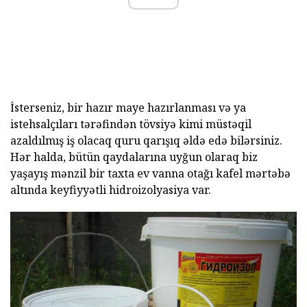
İsterseniz, bir hazır maye hazırlanması və ya
istehsalçıları tərəfindən tövsiyə kimi müstəqil
azaldılmış iş olacaq quru qarışıq əldə edə bilərsiniz.
Hər halda, bütün qaydalarına uyğun olaraq biz
yaşayış mənzil bir taxta ev vanna otağı kafel mərtəbə
altında keyfiyyətli hidroizolyasiya var.