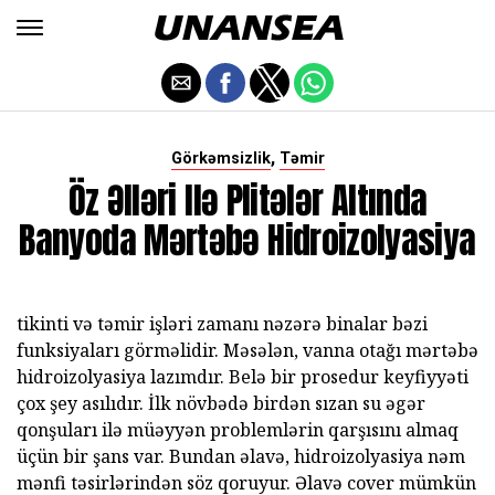
,
Görkəmsizlik
Təmir
Öz Əlləri Ilə Plitələr Altında
Banyoda Mərtəbə Hidroizolyasiya
tikinti və təmir işləri zamanı nəzərə binalar bəzi
funksiyaları görməlidir. Məsələn, vanna otağı mərtəbə
hidroizolyasiya lazımdır. Belə bir prosedur keyfiyyəti
çox şey asılıdır. İlk növbədə birdən sızan su əgər
qonşuları ilə müəyyən problemlərin qarşısını almaq
üçün bir şans var. Bundan əlavə, hidroizolyasiya nəm
mənfi təsirlərindən söz qoruyur. Əlavə cover mümkün