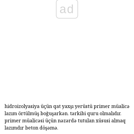
ad
hidroizolyasiya üçün qat yaxşı yerüstü primer müalicə
lazım örtülmüş boğuşarkən. tərkibi quru olmalıdır.
primer müalicəsi üçün nəzərdə tutulan xüsusi almaq
lazımdır beton döşəmə.