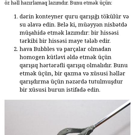
öz həll hazırlamaq lazımdır. Bunu etmək üçün:
dərin konteyner quru qarışığı tökülür və
su əlavə edin. Belə ki, müəyyən nisbətdə
müşahidə etmək lazımdır: bir hissəsi
tərkibi bir hissəsi maye tələb edir.
hava Bubbles və parçalar olmadan
homogen kütləvi əldə etmək üçün
qarışıq hərtərəfli qarışıq olmalıdır. Bunu
etmək üçün, bir qazma və xüsusi həllər
qarışdırma üçün nəzərdə tutulmuşdur
bir xüsusi burun istifadə edin.