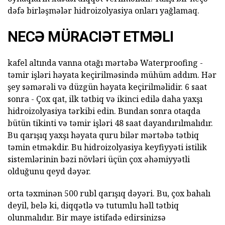
dəfə birləşmələr hidroizolyasiya onları yağlamaq.
NECƏ MÜRACIƏT ETMƏLI
kafel altında vanna otağı mərtəbə Waterproofing -
təmir işləri həyata keçirilməsində mühüm addım. Hər
şey səmərəli və düzgün həyata keçirilməlidir. 6 saat
sonra - Çox qat, ilk tətbiq və ikinci edilə daha yaxşı
hidroizolyasiya tərkibi edin. Bundan sonra otaqda
bütün tikinti və təmir işləri 48 saat dayandırılmalıdır.
Bu qarışıq yaxşı həyata quru bilər mərtəbə tətbiq
təmin etməkdir. Bu hidroizolyasiya keyfiyyəti istilik
sistemlərinin bəzi növləri üçün çox əhəmiyyətli
olduğunu qeyd dəyər.
orta təxminən 500 rubl qarışıq dəyəri. Bu, çox bahalı
deyil, belə ki, diqqətlə və tutumlu həll tətbiq
olunmalıdır. Bir maye istifadə edirsinizsə