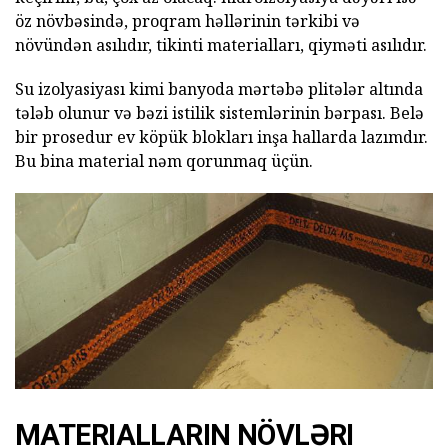
öz növbəsində, proqram həllərinin tərkibi və
növündən asılıdır, tikinti materialları, qiyməti asılıdır.
Su izolyasiyası kimi banyoda mərtəbə plitələr altında
tələb olunur və bəzi istilik sistemlərinin bərpası. Belə
bir prosedur ev köpük blokları inşa hallarda lazımdır.
Bu bina material nəm qorunmaq üçün.
MATERIALLARIN NÖVLƏRI