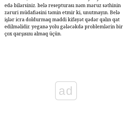
edə bilərsiniz. belə resepturası nəm məruz səthinin
zəruri müdafiəsini təmin etmir ki, unutmayın. Belə
işlər icra doldurmaq maddi kifayət qədər qalın qat
edilməlidir. yeganə yolu gələcəkdə problemlərin bir
çox qarşısını almaq üçün.
ad