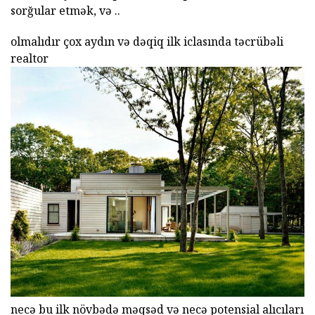
sorğular etmək, və ..
olmalıdır çox aydın və dəqiq ilk iclasında təcrübəli
realtor
necə bu ilk növbədə məqsəd və necə potensial alıcıları