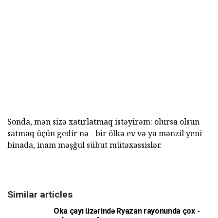
Sonda, mən sizə xatırlatmaq istəyirəm: olursa olsun
satmaq üçün gedir nə - bir ölkə ev və ya mənzil yeni
binada, inam məşğul sübut mütəxəssislər.
Similar articles
Oka çayı üzərində Ryazan rayonunda çox -