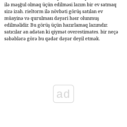
ilə məşğul olmaq üçün edilməsi lazım bir ev satmaq
sizə izah. rieltorm ilə növbəti görüş satılan ev
müayinə və qurulması dəyəri həsr olunmuş
edilməlidir. Bu görüş üçün hazırlamaq lazımdır.
satıcılar ən adətən ki qiymət overestimates. bir neçə
səbəblərə görə bu qədər dəyər deyil etmək.
ad