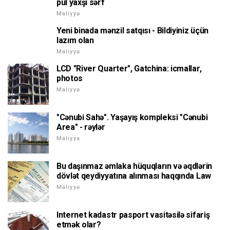
pul yaxşı sərf
Maliyyə
Yeni binada mənzil satqısı - Bildiyiniz üçün
lazım olan
Maliyyə
LCD "River Quarter", Gatchina: icmallar,
photos
Maliyyə
"Cənubi Sahə". Yaşayış kompleksi "Cənubi
Area" - rəylər
Maliyyə
Bu daşınmaz əmlaka hüquqların və əqdlərin
dövlət qeydiyyatına alınması haqqında Law
Maliyyə
Internet kadastr pasport vasitəsilə sifariş
etmək olar?