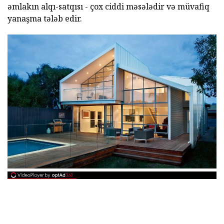
əmlakın alqı-satqısı - çox ciddi məsələdir və müvafiq
yanaşma tələb edir.