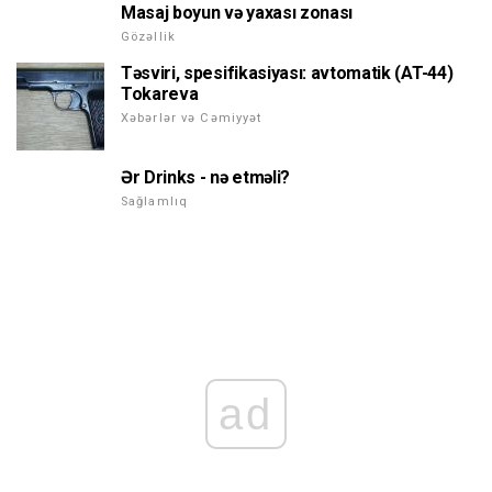
Masaj boyun və yaxası zonası
Gözəllik
Təsviri, spesifikasiyası: avtomatik (AT-44)
Tokareva
Xəbərlər və Cəmiyyət
Ər Drinks - nə etməli?
Sağlamlıq
ad