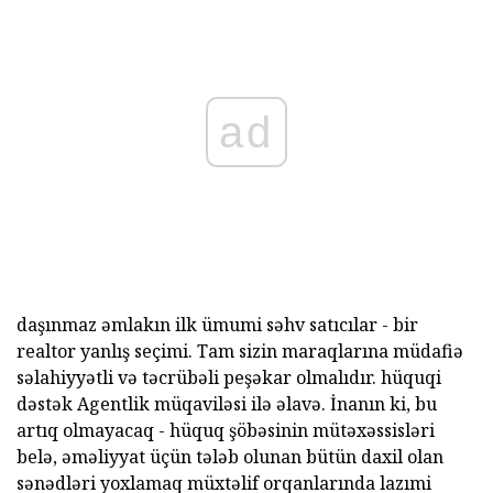
ad
daşınmaz əmlakın ilk ümumi səhv satıcılar - bir
realtor yanlış seçimi. Tam sizin maraqlarına müdafiə
səlahiyyətli və təcrübəli peşəkar olmalıdır. hüquqi
dəstək Agentlik müqaviləsi ilə əlavə. İnanın ki, bu
artıq olmayacaq - hüquq şöbəsinin mütəxəssisləri
belə, əməliyyat üçün tələb olunan bütün daxil olan
sənədləri yoxlamaq müxtəlif orqanlarında lazımi