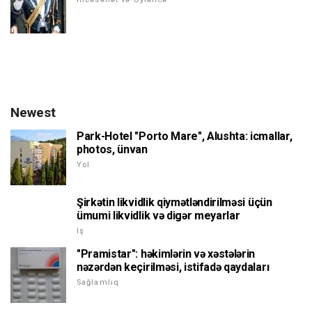
Newest
Park-Hotel "Porto Mare", Alushta: icmallar,
photos, ünvan
Yol
Şirkətin likvidlik qiymətləndirilməsi üçün
ümumi likvidlik və digər meyarlar
Iş
"Pramistar": həkimlərin və xəstələrin
nəzərdən keçirilməsi, istifadə qaydaları
Sağlamlıq