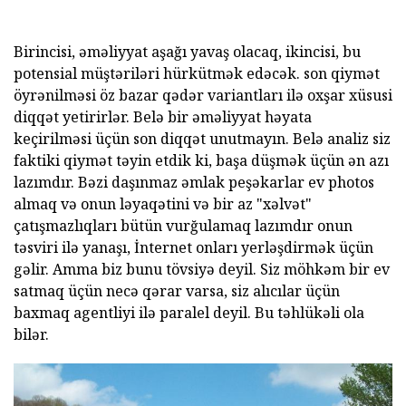
Birincisi, əməliyyat aşağı yavaş olacaq, ikincisi, bu
potensial müştəriləri hürkütmək edəcək. son qiymət
öyrənilməsi öz bazar qədər variantları ilə oxşar xüsusi
diqqət yetirirlər. Belə bir əməliyyat həyata
keçirilməsi üçün son diqqət unutmayın. Belə analiz siz
faktiki qiymət təyin etdik ki, başa düşmək üçün ən azı
lazımdır. Bəzi daşınmaz əmlak peşəkarlar ev photos
almaq və onun ləyaqətini və bir az "xəlvət"
çatışmazlıqları bütün vurğulamaq lazımdır onun
təsviri ilə yanaşı, İnternet onları yerləşdirmək üçün
gəlir. Amma biz bunu tövsiyə deyil. Siz möhkəm bir ev
satmaq üçün necə qərar varsa, siz alıcılar üçün
baxmaq agentliyi ilə paralel deyil. Bu təhlükəli ola
bilər.