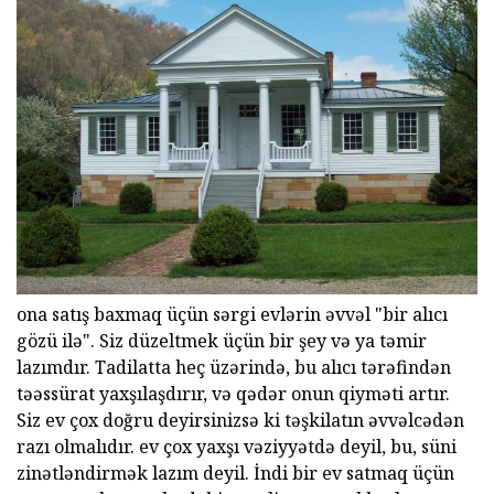
ona satış baxmaq üçün sərgi evlərin əvvəl "bir alıcı
gözü ilə". Siz düzeltmek üçün bir şey və ya təmir
lazımdır. Tadilatta heç üzərində, bu alıcı tərəfindən
təəssürat yaxşılaşdırır, və qədər onun qiyməti artır.
Siz ev çox doğru deyirsinizsə ki təşkilatın əvvəlcədən
razı olmalıdır. ev çox yaxşı vəziyyətdə deyil, bu, süni
zinətləndirmək lazım deyil. İndi bir ev satmaq üçün