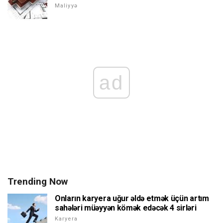
Maliyyə
ad
Trending Now
Onların karyera uğur əldə etmək üçün artım
sahələri müəyyən kömək edəcək 4 sirləri
Karyera