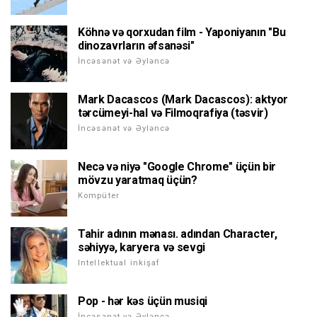
Köhnə və qorxudan film - Yaponiyanın "Bu
dinozavrların əfsanəsi"
İncəsənət və Əyləncə
Mark Dacascos (Mark Dacascos): aktyor
tərcümeyi-hal və Filmoqrafiya (təsvir)
İncəsənət və Əyləncə
Necə və niyə "Google Chrome" üçün bir
mövzu yaratmaq üçün?
Kompüter
Tahir adının mənası. adından Character,
səhiyyə, karyera və sevgi
Intellektual inkişaf
Pop - hər kəs üçün musiqi
İncəsənət və Əyləncə