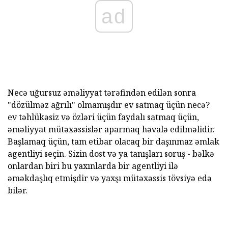
ad
Necə uğursuz əməliyyat tərəfindən edilən sonra
"dözülməz ağrılı" olmamışdır ev satmaq üçün necə?
ev təhlükəsiz və özləri üçün faydalı satmaq üçün,
əməliyyat mütəxəssislər aparmaq həvalə edilməlidir.
Başlamaq üçün, tam etibar olacaq bir daşınmaz əmlak
agentliyi seçin. Sizin dost və ya tanışları soruş - bəlkə
onlardan biri bu yaxınlarda bir agentliyi ilə
əməkdaşlıq etmişdir və yaxşı mütəxəssis tövsiyə edə
bilər.