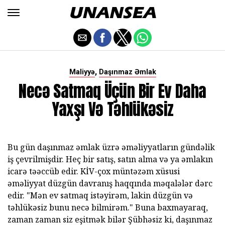
,
Maliyyə
Daşınmaz Əmlak
Necə Satmaq Üçün Bir Ev Daha
Yaxşı Və Təhlükəsiz
Bu gün daşınmaz əmlak üzrə əməliyyatların gündəlik
iş çevrilmişdir. Heç bir satış, satın alma və ya əmlakın
icarə təəccüb edir. KİV-çox müntəzəm xüsusi
əməliyyat düzgün davranış haqqında məqalələr dərc
edir. "Mən ev satmaq istəyirəm, lakin düzgün və
təhlükəsiz bunu necə bilmirəm." Buna baxmayaraq,
zaman zaman siz eşitmək bilər Şübhəsiz ki, daşınmaz