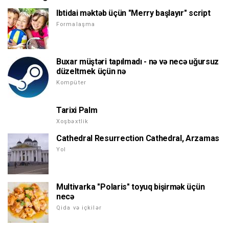
Ibtidai məktəb üçün "Merry başlayır" script
Formalaşma
Buxar müştəri tapılmadı - nə və necə uğursuz
düzeltmek üçün nə
Kompüter
Tarixi Palm
Xoşbəxtlik
Cathedral Resurrection Cathedral, Arzamas
Yol
Multivarka "Polaris" toyuq bişirmək üçün
necə
Qida və içkilər