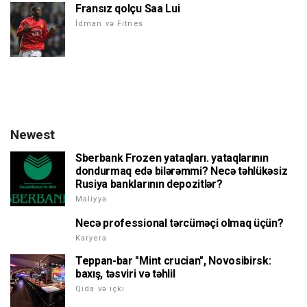
Fransız qolçu Saa Lui
İdman və Fitnes
Newest
Sberbank Frozen yataqları. yataqlarının
dondurmaq edə bilərəmmi? Necə təhlükəsiz
Rusiya banklarının depozitlər?
Maliyyə
Necə professional tərcüməçi olmaq üçün?
Karyera
Teppan-bar "Mint crucian", Novosibirsk:
baxış, təsviri və təhlil
Qida və içki