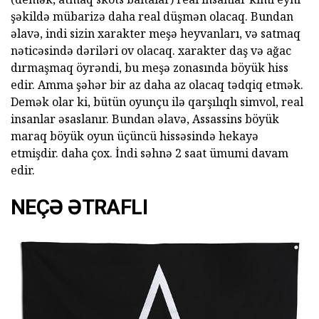
şəkildə mübarizə daha real düşmən olacaq. Bundan
əlavə, indi sizin xarakter meşə heyvanları, və satmaq
nəticəsində dəriləri ov olacaq. xarakter daş və ağac
dırmaşmaq öyrəndi, bu meşə zonasında böyük hiss
edir. Amma şəhər bir az daha az olacaq tədqiq etmək.
Demək olar ki, bütün oyunçu ilə qarşılıqlı simvol, real
insanlar əsaslanır. Bundan əlavə, Assassins böyük
maraq böyük oyun üçüncü hissəsində hekayə
etmişdir. daha çox. İndi səhnə 2 saat ümumi davam
edir.
NEÇƏ ƏTRAFLI