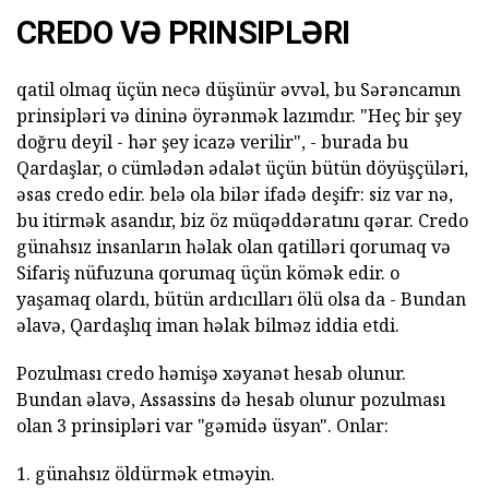
CREDO VƏ PRINSIPLƏRI
qatil olmaq üçün necə düşünür əvvəl, bu Sərəncamın
prinsipləri və dininə öyrənmək lazımdır. "Heç bir şey
doğru deyil - hər şey icazə verilir", - burada bu
Qardaşlar, o cümlədən ədalət üçün bütün döyüşçüləri,
əsas credo edir. belə ola bilər ifadə deşifr: siz var nə,
bu itirmək asandır, biz öz müqəddəratını qərar. Credo
günahsız insanların həlak olan qatilləri qorumaq və
Sifariş nüfuzuna qorumaq üçün kömək edir. o
yaşamaq olardı, bütün ardıcılları ölü olsa da - Bundan
əlavə, Qardaşlıq iman həlak bilməz iddia etdi.
Pozulması credo həmişə xəyanət hesab olunur.
Bundan əlavə, Assassins də hesab olunur pozulması
olan 3 prinsipləri var "gəmidə üsyan". Onlar:
1. günahsız öldürmək etməyin.