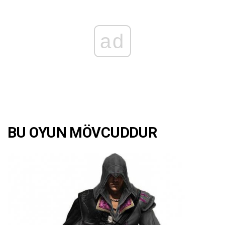
ad
BU OYUN MÖVCUDDUR