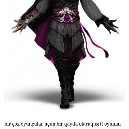
bir çox oyunçular üçün bir qayda olaraq xətt oyunlar