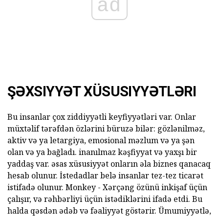
ad
ŞƏXSIYYƏT XÜSUSIYYƏTLƏRI
Bu insanlar çox ziddiyyətli keyfiyyətləri var. Onlar
müxtəlif tərəfdən özlərini büruzə bilər: gözlənilməz,
aktiv və ya letargiya, emosional məzlum və ya şən
olan və ya bağladı. inanılmaz kəşfiyyat və yaxşı bir
yaddaş var. əsas xüsusiyyət onların əla biznes qanacaq
hesab olunur. İstedadlar belə insanlar tez-tez ticarət
istifadə olunur. Monkey - Xərçəng özünü inkişaf üçün
çalışır, və rəhbərliyi üçün istədiklərini ifadə etdi. Bu
halda qəsdən ədəb və fəaliyyət göstərir. Ümumiyyətlə,