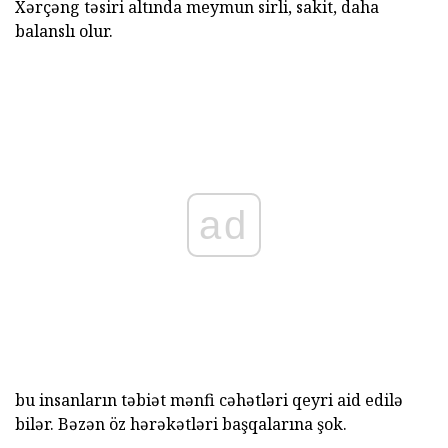
Xərçəng təsiri altında meymun sirli, sakit, daha
balanslı olur.
ad
bu insanların təbiət mənfi cəhətləri qeyri aid edilə
bilər. Bəzən öz hərəkətləri başqalarına şok.