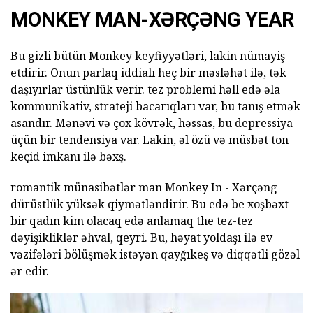
MONKEY MAN-XƏRÇƏNG YEAR
Bu gizli bütün Monkey keyfiyyətləri, lakin nümayiş
etdirir. Onun parlaq iddialı heç bir məsləhət ilə, tək
daşıyırlar üstünlük verir. tez problemi həll edə əla
kommunikativ, strateji bacarıqları var, bu tanış etmək
asandır. Mənəvi və çox kövrək, həssas, bu depressiya
üçün bir tendensiya var. Lakin, əl özü və müsbət ton
keçid imkanı ilə bəxş.
romantik münasibətlər man Monkey In - Xərçəng
dürüstlük yüksək qiymətləndirir. Bu edə be xoşbəxt
bir qadın kim olacaq edə anlamaq the tez-tez
dəyişikliklər əhval, qeyri. Bu, həyat yoldaşı ilə ev
vəzifələri bölüşmək istəyən qayğıkeş və diqqətli gözəl
ər edir.