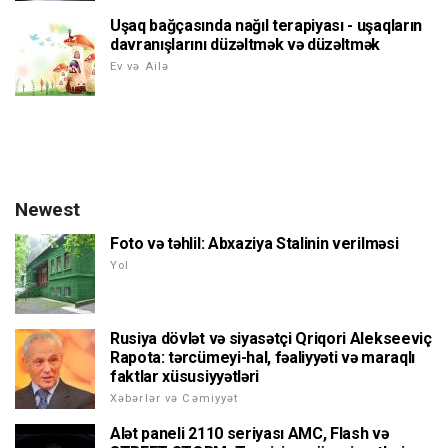
Uşaq bağçasında nağıl terapiyası - uşaqların
davranışlarını düzəltmək və düzəltmək
Ev və Ailə
Newest
Foto və təhlil: Abxaziya Stalinin verilməsi
Yol
Rusiya dövlət və siyasətçi Qriqori Alekseeviç
Rapota: tərcümeyi-hal, fəaliyyəti və maraqlı
faktlar xüsusiyyətləri
Xəbərlər və Cəmiyyət
Alət paneli 2110 seriyası AMC, Flash və