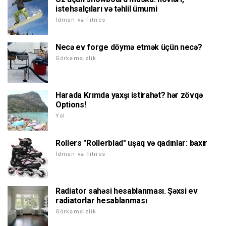
istehsalçıları və təhlil ümumi
İdman və Fitnes
Necə ev forge döymə etmək üçün necə?
Görkəmsizlik
Harada Krımda yaxşı istirahət? hər zövqə
Options!
Yol
Rollers "Rollerblad" uşaq və qadınlar: baxır
İdman və Fitnes
Radiator sahəsi hesablanması. Şəxsi ev
radiatorlar hesablanması
Görkəmsizlik