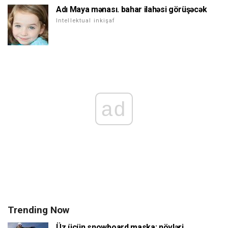
Adı Maya mənası. bahar ilahəsi görüşəcək
Intellektual inkişaf
ad
Trending Now
Üz üçün snowboard maska: növləri,