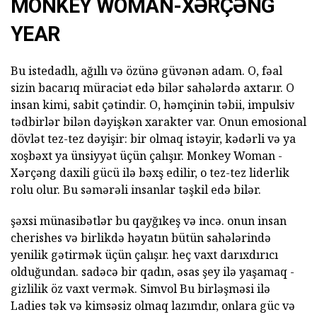
MONKEY WOMAN-XƏRÇƏNG
YEAR
Bu istedadlı, ağıllı və özünə güvənən adam. O, fəal
sizin bacarıq müraciət edə bilər sahələrdə axtarır. O
insan kimi, sabit çətindir. O, həmçinin təbii, impulsiv
tədbirlər bilən dəyişkən xarakter var. Onun emosional
dövlət tez-tez dəyişir: bir olmaq istəyir, kədərli və ya
xoşbəxt ya ünsiyyət üçün çalışır. Monkey Woman -
Xərçəng daxili gücü ilə bəxş edilir, o tez-tez liderlik
rolu olur. Bu səmərəli insanlar təşkil edə bilər.
şəxsi münasibətlər bu qayğıkeş və incə. onun insan
cherishes və birlikdə həyatın bütün sahələrində
yenilik gətirmək üçün çalışır. heç vaxt darıxdırıcı
olduğundan. sadəcə bir qadın, əsas şey ilə yaşamaq -
gizlilik öz vaxt vermək. Simvol Bu birləşməsi ilə
Ladies tək və kimsəsiz olmaq lazımdır, onlara güc və