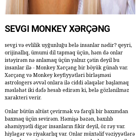
SEVGI MONKEY XƏRÇƏNG
sevgi və evlilik uyğunluğu belə insanlar nədir? qeyri,
orijinallıq, ümumi dil tapmaq üçün, həm də onlar
istəyirəm nə anlamaq üçün yalnız çətin deyil bu
insanlar ilə - Monkey Xərçəng bir böyük günah var.
Xərçəng və Monkey keyfiyyətləri birləşməsi
astrologers əvvəl onlara ilə ciddi əlaqələr başlamaq
məsləhət iki dəfə hesab edirəm ki, belə gözlənilməz
xarakteri verir.
Onlar bütün altüst çevirmək və fərqli bir baxımdan
baxmaq üçün sevirəm. Həmişə bəzən, baxılıb
əhəmiyyətli digər insanların fikir deyil, öz rəy var.
hiyləgər və riyakarlıq var. Onlar müxtəlif vəziyyətlərə