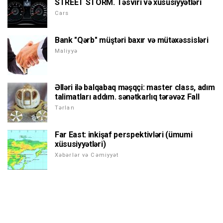
STREET STORM. Təsviri və xüsusiyyətləri
Cars
Bank "Qərb" müştəri baxır və mütəxəssisləri
Maliyyə
Əlləri ilə balqabaq məşqçi: master class, adım
talimatları addım. sənətkarlıq tərəvəz Fall
Tərlan
Far East: inkişaf perspektivləri (ümumi
xüsusiyyətləri)
Xəbərlər və Cəmiyyət