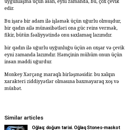
uyğunlaşma üçün asan, eyni zamanda, bu, çox çevik
edir.
Bu işarə bir adam ilə işləmək üçün uğurlu olmuşdur,
bir qadın ailə münasibətləri ona güc reins vermək,
fikir, bütün fəaliyyətində onu saxlamaq lazımdır.
bir qadın ilə uğurlu uyğunluğu üçün ən oxşar və çevik
eyni zamanda lazımdır. Həmçinin mühüm onun üçün
insan maddi uğurdur.
Monkey Xərçəng maraqlı birləşməsidir. bu xalqın
xarakteri ziddiyyətlər olmasına baxmayaraq xoş və
müsbət.
Similar articles
Oğlaq: doğum tarixi. Oğlaq Stones-maskot