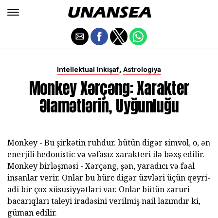
,
Intellektual Inkişaf
Astrologiya
Monkey Xərçəng: Xarakter
Əlamətlərin, Uyğunluğu
Monkey - Bu şirkətin ruhdur. bütün digər simvol, o, ən
enerjili hedonistic və vəfasız xarakteri ilə bəxş edilir.
Monkey birləşməsi - Xərçəng, şən, yaradıcı və fəal
insanlar verir. Onlar bu bürc digər üzvləri üçün qeyri-
adi bir çox xüsusiyyətləri var. Onlar bütün zəruri
bacarıqları taleyi iradəsini verilmiş nail lazımdır ki,
güman edilir.