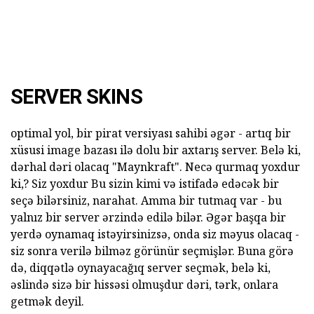
SERVER SKINS
optimal yol, bir pirat versiyası sahibi əgər - artıq bir
xüsusi image bazası ilə dolu bir axtarış server. Belə ki,
dərhal dəri olacaq "Maynkraft". Necə qurmaq yoxdur
ki,? Siz yoxdur Bu sizin kimi və istifadə edəcək bir
seçə bilərsiniz, narahat. Amma bir tutmaq var - bu
yalnız bir server ərzində edilə bilər. Əgər başqa bir
yerdə oynamaq istəyirsinizsə, onda siz məyus olacaq -
siz sonra verilə bilməz görünür seçmişlər. Buna görə
də, diqqətlə oynayacağıq server seçmək, belə ki,
əslində sizə bir hissəsi olmuşdur dəri, tərk, onlara
getmək deyil.