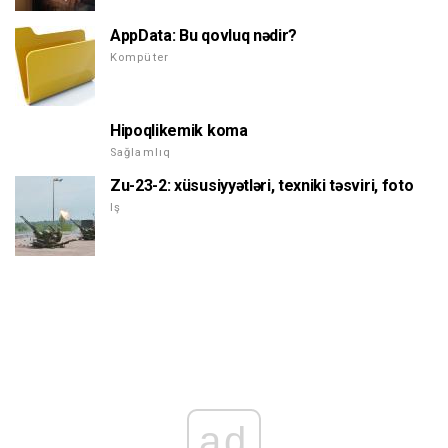
AppData: Bu qovluq nədir?
Kompüter
Hipoqlikemik koma
Sağlamlıq
Zu-23-2: xüsusiyyətləri, texniki təsviri, foto
Iş
ad