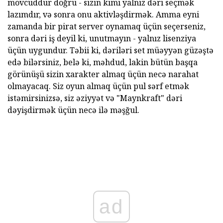
mövcuddur doğru - sizin kimi yalnız dəri seçmək
lazımdır, və sonra onu aktivləşdirmək. Amma eyni
zamanda bir pirat server oynamaq üçün seçerseniz,
sonra dəri iş deyil ki, unutmayın - yalnız lisenziya
üçün uygundur. Təbii ki, dəriləri set müəyyən güzəştə
edə bilərsiniz, belə ki, məhdud, lakin bütün başqa
görünüşü sizin xarakter almaq üçün necə narahat
olmayacaq. Siz oyun almaq üçün pul sərf etmək
istəmirsinizsə, siz əziyyət və "Maynkraft" dəri
dəyişdirmək üçün necə ilə məşğul.
ad