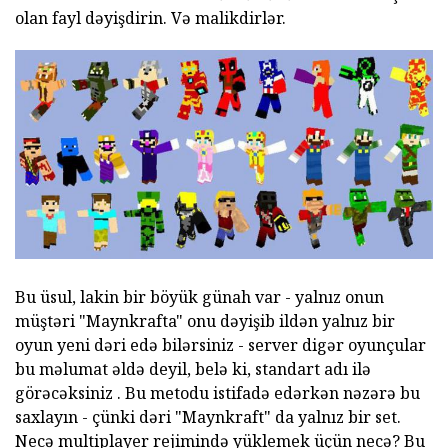
olan fayl dəyişdirin. Və malikdirlər.
Bu üsul, lakin bir böyük günah var - yalnız onun
müştəri "Maynkrafta" onu dəyişib ildən yalnız bir
oyun yeni dəri edə bilərsiniz - server digər oyunçular
bu məlumat əldə deyil, belə ki, standart adı ilə
görəcəksiniz . Bu metodu istifadə edərkən nəzərə bu
saxlayın - çünki dəri "Maynkraft" da yalnız bir set.
Necə multiplayer rejimində yüklemek üçün necə? Bu