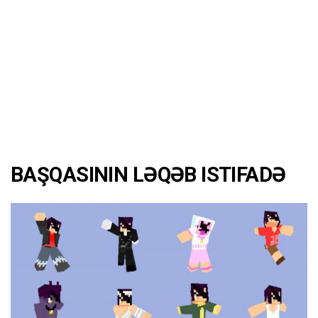
BAŞQASININ LƏQƏB ISTIFADƏ