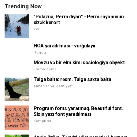
Trending Now
"Polazna, Perm diyarı" - Perm rayonunun
xizək kurort
Yol
HOA yaradılması - vurğulayır
Hüquq
Mövzu və bir elm kimi sosiologiya obyekt.
Formalaşma
Taiga balta: rəsm. Taiga saxta balta
Xəbərlər və Cəmiyyət
Program fonts yaratmaq. Beautiful font.
Sizin yazı font yaradılması
Kompüter