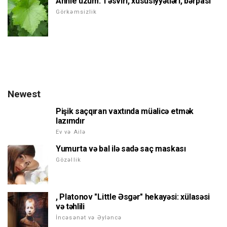
Annie üzüm. Təsviri, xüsusiyyətləri, bərpası
Görkəmsizlik
Newest
Pişik saçqıran vaxtında müalicə etmək
lazımdır
Ev və Ailə
Yumurta və bal ilə sadə saç maskası
Gözəllik
, Platonov "Little Əsgər" hekayəsi: xülasəsi
və təhlili
İncəsənət və Əyləncə