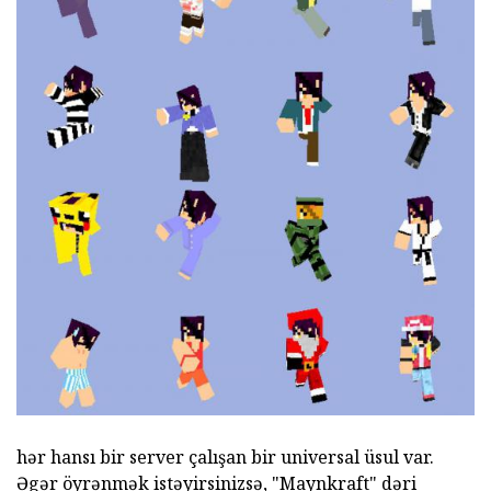
hər hansı bir server çalışan bir universal üsul var.
Əgər öyrənmək istəyirsinizsə, "Maynkraft" dəri