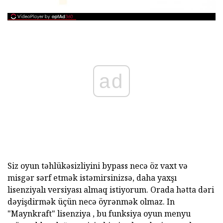
ad
Siz oyun təhlükəsizliyini bypass necə öz vaxt və
misgər sərf etmək istəmirsinizsə, daha yaxşı
lisenziyalı versiyası almaq istiyorum. Orada hətta dəri
dəyişdirmək üçün necə öyrənmək olmaz. In
"Maynkraft" lisenziya , bu funksiya oyun menyu