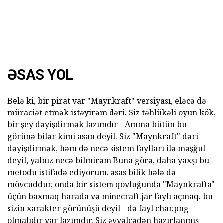
ƏSAS YOL
Belə ki, bir pirat var "Maynkraft" versiyası, eləcə də
müraciət etmək istəyirəm dəri. Siz təhlükəli oyun kök,
bir şey dəyişdirmək lazımdır - Amma bütün bu
görünə bilər kimi asan deyil. Siz "Maynkraft" dəri
dəyişdirmək, həm də necə sistem faylları ilə məşğul
deyil, yalnız necə bilmirəm Buna görə, daha yaxşı bu
metodu istifadə ediyorum. əsas bilik hələ də
mövcuddur, onda bir sistem qovluğunda "Maynkrafta"
üçün baxmaq harada və minecraft.jar faylı açmaq. bu
sizin xarakter görünüşü deyil - də fayl char.png
olmalıdır var lazımdır. Siz əvvəlcədən hazırlanmış