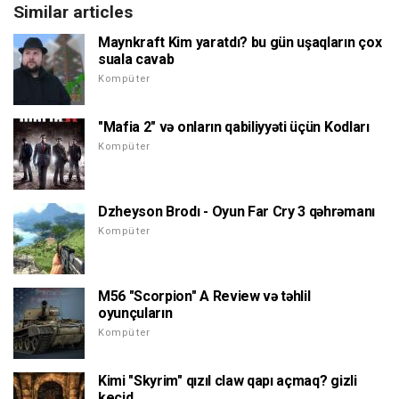
Similar articles
Maynkraft Kim yaratdı? bu gün uşaqların çox
suala cavab
Kompüter
"Mafia 2" və onların qabiliyyəti üçün Kodları
Kompüter
Dzheyson Brodı - Oyun Far Cry 3 qəhrəmanı
Kompüter
M56 "Scorpion" A Review və təhlil
oyunçuların
Kompüter
Kimi "Skyrim" qızıl claw qapı açmaq? gizli
keçid