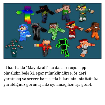
əl hər halda "Maynkraft" da dəriləri üçün app
olmalıdır, belə ki, əgər mümkündürsə, öz dəri
yaratmaq və server bərpa edə bilərsiniz - siz özünüz
yaratdığınız görünüşü ilə oynamaq həmişə gözəl.