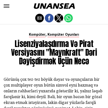
,
Kompüter
Kompüter Oyunları
Lisenziyalaşdırma Və Pirat
Versiyasını "Maynkraft" Dəri
Dəyişdirmək Üçün Necə
Görünüş çox tez-tez böyük dəyər və oyunçuların bir
çox multiplayer oyun bütün simvol eyni baxmaq və
onların rəhbərləri yuxarıda göstərilir ki, yalnız ləqəb
fərqlənir ki, kimi deyil. Bəli, bir oyun bəzən bir gözəl
ekran etmək istəyirəm, lakin digər yüzlərlə fərqli