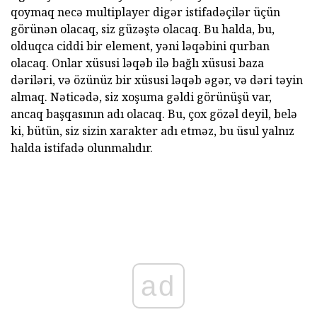
qoymaq necə multiplayer digər istifadəçilər üçün
görünən olacaq, siz güzəştə olacaq. Bu halda, bu,
olduqca ciddi bir element, yəni ləqəbini qurban
olacaq. Onlar xüsusi ləqəb ilə bağlı xüsusi baza
dəriləri, və özünüz bir xüsusi ləqəb əgər, və dəri təyin
almaq. Nəticədə, siz xoşuma gəldi görünüşü var,
ancaq başqasının adı olacaq. Bu, çox gözəl deyil, belə
ki, bütün, siz sizin xarakter adı etməz, bu üsul yalnız
halda istifadə olunmalıdır.
ad