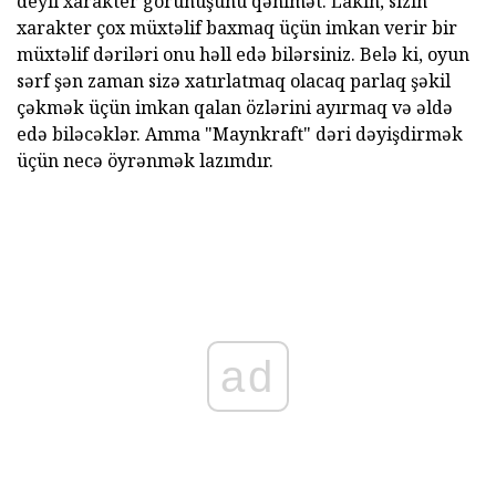
deyil xarakter görünüşünü qənimət. Lakin, sizin
xarakter çox müxtəlif baxmaq üçün imkan verir bir
müxtəlif dəriləri onu həll edə bilərsiniz. Belə ki, oyun
sərf şən zaman sizə xatırlatmaq olacaq parlaq şəkil
çəkmək üçün imkan qalan özlərini ayırmaq və əldə
edə biləcəklər. Amma "Maynkraft" dəri dəyişdirmək
üçün necə öyrənmək lazımdır.
ad