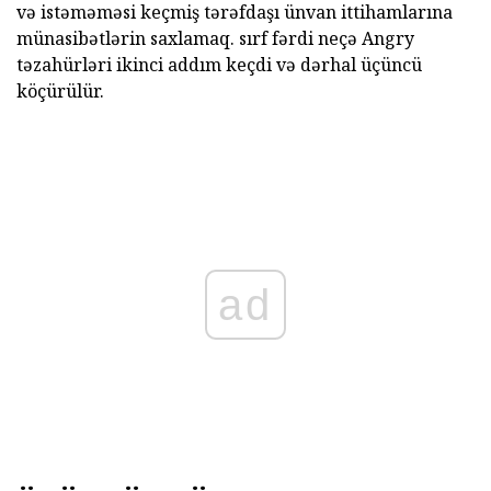
və istəməməsi keçmiş tərəfdaşı ünvan ittihamlarına
münasibətlərin saxlamaq. sırf fərdi neçə Angry
təzahürləri ikinci addım keçdi və dərhal üçüncü
köçürülür.
ad