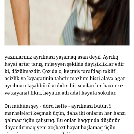
yaxınlarınız ayrılması yaşamaq asan deyil. Ayrılıq
həyat artıq tanış, müəyyən şəkildə dəyişikliklər edir
ki, dözülməzdir. Çox da o, keçmiş tərəfdaşı təklif
acizlik və ləyaqətinin təhqir məzlum hissi əlavə əgər
ayrılması təşəbbüsü asılıdır. bir sevilən bir baxımsız
və xəyanət fikri, həyatın adi adət həyata sökülür.
Ən mühüm şey - dörd həftə - ayrılması bütün 5
mərhələləri keçmək üçün, daha iki onların hər hansı
qalmaq üçün çalışırıq. Bu onlar haqqında düşünür
dayandırmaq yeni xoşbəxt həyat başlamaq üçün,