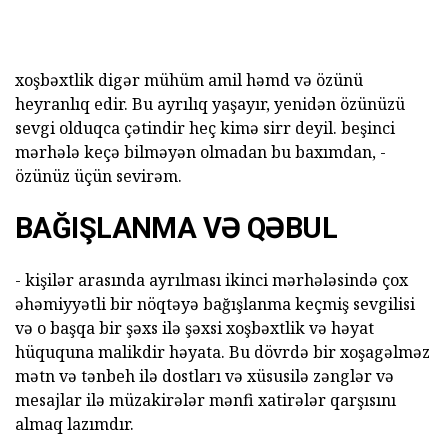
xoşbəxtlik digər mühüm amil həmd və özünü
heyranlıq edir. Bu ayrılıq yaşayır, yenidən özünüzü
sevgi olduqca çətindir heç kimə sirr deyil. beşinci
mərhələ keçə bilməyən olmadan bu baxımdan, -
özünüz üçün sevirəm.
BAĞIŞLANMA VƏ QƏBUL
- kişilər arasında ayrılması ikinci mərhələsində çox
əhəmiyyətli bir nöqtəyə bağışlanma keçmiş sevgilisi
və o başqa bir şəxs ilə şəxsi xoşbəxtlik və həyat
hüququna malikdir həyata. Bu dövrdə bir xoşagəlməz
mətn və tənbeh ilə dostları və xüsusilə zənglər və
mesajlar ilə müzakirələr mənfi xatirələr qarşısını
almaq lazımdır.