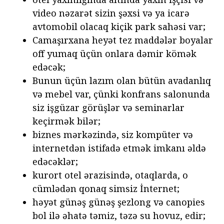
video nəzarət sizin şəxsi və ya icarə
avtomobil olacaq kiçik park sahəsi var;
Camaşırxana heyət tez maddələr boyalar
off yumaq üçün onlara dəmir kömək
edəcək;
Bunun üçün lazım olan bütün avadanlıq
və mebel var, çünki konfrans salonunda
siz işgüzar görüşlər və seminarlar
keçirmək bilər;
biznes mərkəzində, siz kompüter və
internetdən istifadə etmək imkanı əldə
edəcəklər;
kurort otel ərazisində, otaqlarda, o
cümlədən qonaq simsiz İnternet;
həyət günəş günəş şezlong və canopies
bol ilə əhatə təmiz, təzə su hovuz, edir;