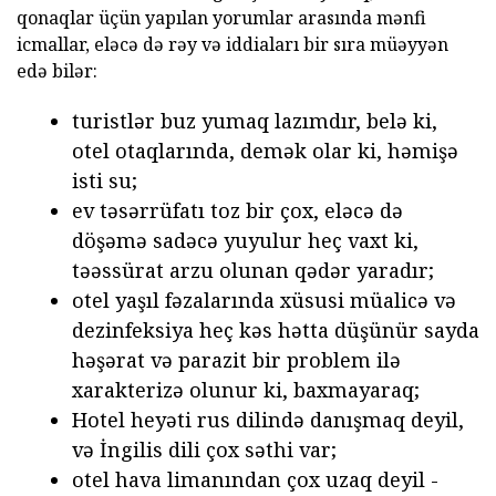
qonaqlar üçün yapılan yorumlar arasında mənfi
icmallar, eləcə də rəy və iddiaları bir sıra müəyyən
edə bilər:
turistlər buz yumaq lazımdır, belə ki,
otel otaqlarında, demək olar ki, həmişə
isti su;
ev təsərrüfatı toz bir çox, eləcə də
döşəmə sadəcə yuyulur heç vaxt ki,
təəssürat arzu olunan qədər yaradır;
otel yaşıl fəzalarında xüsusi müalicə və
dezinfeksiya heç kəs hətta düşünür sayda
həşərat və parazit bir problem ilə
xarakterizə olunur ki, baxmayaraq;
Hotel heyəti rus dilində danışmaq deyil,
və İngilis dili çox səthi var;
otel hava limanından çox uzaq deyil -