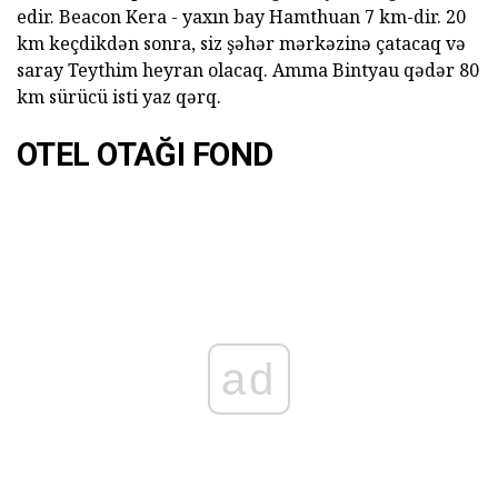
edir. Beacon Kera - yaxın bay Hamthuan 7 km-dir. 20
km keçdikdən sonra, siz şəhər mərkəzinə çatacaq və
saray Teythim heyran olacaq. Amma Bintyau qədər 80
km sürücü isti yaz qərq.
OTEL OTAĞI FOND
ad