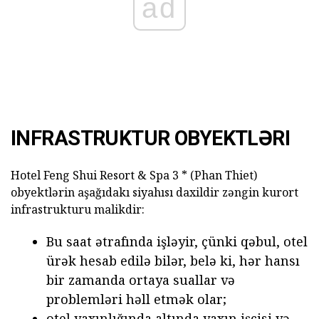
ad
INFRASTRUKTUR OBYEKTLƏRI
Hotel Feng Shui Resort & Spa 3 * (Phan Thiet)
obyektlərin aşağıdakı siyahısı daxildir zəngin kurort
infrastrukturu malikdir:
Bu saat ətrafında işləyir, çünki qəbul, otel
ürək hesab edilə bilər, belə ki, hər hansı
bir zamanda ortaya suallar və
problemləri həll etmək olar;
otel yaxınlığında altında yaxın işçisi və