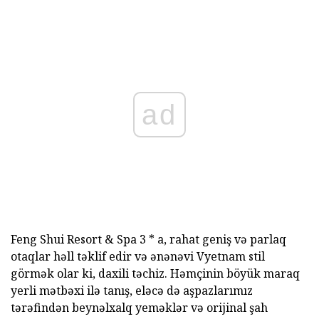
ad
Feng Shui Resort & Spa 3 * a, rahat geniş və parlaq
otaqlar həll təklif edir və ənənəvi Vyetnam stil
görmək olar ki, daxili təchiz. Həmçinin böyük maraq
yerli mətbəxi ilə tanış, eləcə də aşpazlarımız
tərəfindən beynəlxalq yeməklər və orijinal şah