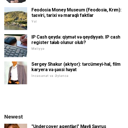
Feodosia Money Museum (Feodosia, Krım):
təsviri, tarixi və maraqlı faktlar
Yol
IP Cash qeydə: qiymət və qeydiyyatı. IP cash
register tələb olunur olub?
Maliyyə
Sergey Shakur (aktyor): tərcümeyi-hal, film
karyera və şəxsi həyat
İncəsənət və Əyləncə
Newest
"Undercover agentləri" Mayli Sayrus