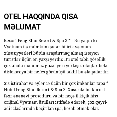
OTEL HAQQINDA QISA
MƏLUMAT
Resort Feng Shui Resort & Spa 3 * - Bu yəqin ki
Vyetnam ilə mümkün qədər bilirik və onun
xüsusiyyətləri bütün araşdırmaq almaq istəyən
turistlər üçün ən yaxşı yerdir. Bu otel təbii gözəllik
çox əhatə inanılmaz gözəl yeri yerləşir. otaqlar belə
dislokasiya bir nefes görünüşü təklif bu əlaqədardır.
Siz istirahət və əyləncə üçün bir çox imkanlar tapa *
Hotel Feng Shui Resort & Spa 3. Xüsusilə bu kurort
fəxr ənənəvi proseduru və bir neçə il kiçik hiss
orijinal Vyetnam üsulları istifadə edərək, çox qeyri-
adi iclaslarında keçirilən spa, hesab etmək olar.