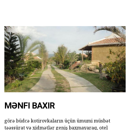
MƏNFI BAXIR
görə büdcə kotirovkaların üçün ümumi müsbət
təəssürat və xidmətlər geniş baxmayaraq, otel