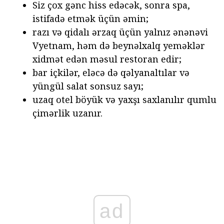
Siz çox gənc hiss edəcək, sonra spa,
istifadə etmək üçün əmin;
razı və qidalı ərzaq üçün yalnız ənənəvi
Vyetnam, həm də beynəlxalq yeməklər
xidmət edən məsul restoran edir;
bar içkilər, eləcə də qəlyanaltılar və
yüngül salat sonsuz sayı;
uzaq otel böyük və yaxşı saxlanılır qumlu
çimərlik uzanır.
ad