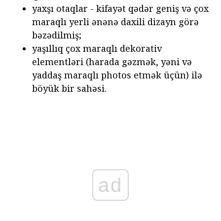
yaxşı otaqlar - kifayət qədər geniş və çox
maraqlı yerli ənənə daxili dizayn görə
bəzədilmiş;
yaşıllıq çox maraqlı dekorativ
elementləri (harada gəzmək, yəni və
yaddaş maraqlı photos etmək üçün) ilə
böyük bir sahəsi.
ad