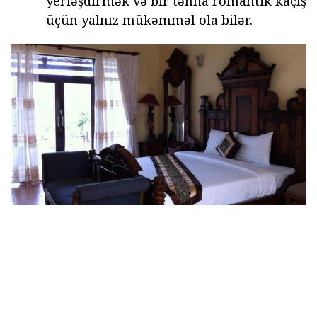
yerləşdirmək və bir tənha romantik kaçış
üçün yalnız mükəmməl ola bilər.