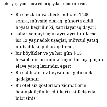
otel yaşayan idarə edən qaydalar bir sıra var:
Bu check-in və check-out otel 14:00
sonra, müvafiq olaraq, günorta ciddi
həyata keçirilir ki, xatırlayaraq dəyər;
səhər yeməyi üçün ayrı-ayrı tutulacaq
isə 12 yaşınadək uşaqlar, mövcud yataq
mübadiləsi, pulsuz qalmaq;
bir böyüklər və ya hər gün $ 15
hesablanır bu xidmət üçün bir uşaq üçün
əlavə yataq lazımdır, əgər;
Bu ciddi otel ev heyvanları gətirmək
qadağandır;
Bu otel siz göstərilən xidmətlərin
ödəmək üçün kredit kartı istifadə edə
bilərsiniz.