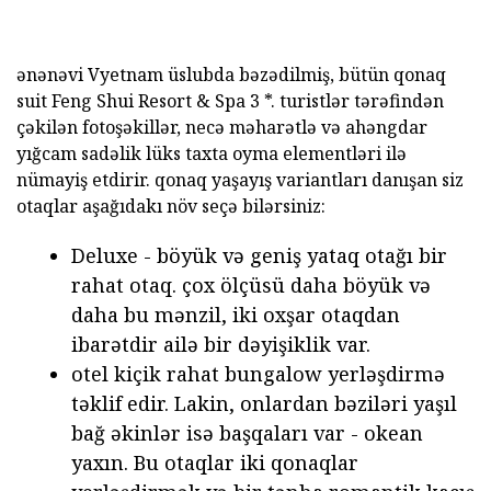
ənənəvi Vyetnam üslubda bəzədilmiş, bütün qonaq
suit Feng Shui Resort & Spa 3 *. turistlər tərəfindən
çəkilən fotoşəkillər, necə məharətlə və ahəngdar
yığcam sadəlik lüks taxta oyma elementləri ilə
nümayiş etdirir. qonaq yaşayış variantları danışan siz
otaqlar aşağıdakı növ seçə bilərsiniz:
Deluxe - böyük və geniş yataq otağı bir
rahat otaq. çox ölçüsü daha böyük və
daha bu mənzil, iki oxşar otaqdan
ibarətdir ailə bir dəyişiklik var.
otel kiçik rahat bungalow yerləşdirmə
təklif edir. Lakin, onlardan bəziləri yaşıl
bağ əkinlər isə başqaları var - okean
yaxın. Bu otaqlar iki qonaqlar