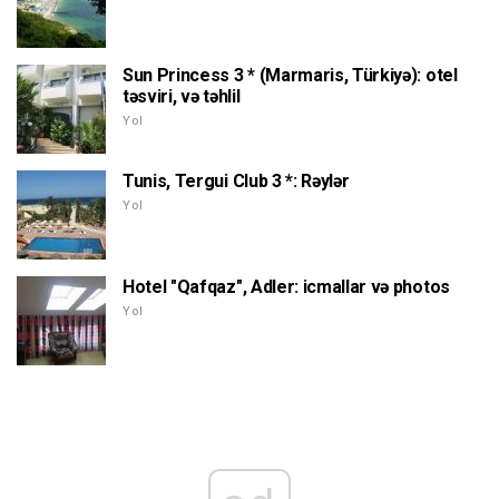
Sun Princess 3 * (Marmaris, Türkiyə): otel
təsviri, və təhlil
Yol
Tunis, Tergui Club 3 *: Rəylər
Yol
Hotel "Qafqaz", Adler: icmallar və photos
Yol