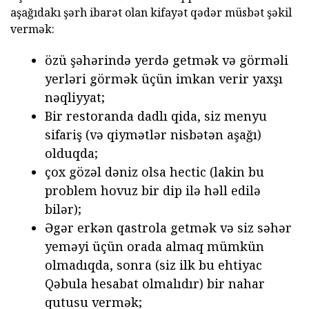
aşağıdakı şərh ibarət olan kifayət qədər müsbət şəkil
vermək:
özü şəhərində yerdə getmək və görməli
yerləri görmək üçün imkan verir yaxşı
nəqliyyat;
Bir restoranda dadlı qida, siz menyu
sifariş (və qiymətlər nisbətən aşağı)
olduqda;
çox gözəl dəniz olsa hectic (lakin bu
problem hovuz bir dip ilə həll edilə
bilər);
Əgər erkən qastrola getmək və siz səhər
yeməyi üçün orada almaq mümkün
olmadıqda, sonra (siz ilk bu ehtiyac
Qəbula hesabat olmalıdır) bir nahar
qutusu vermək;