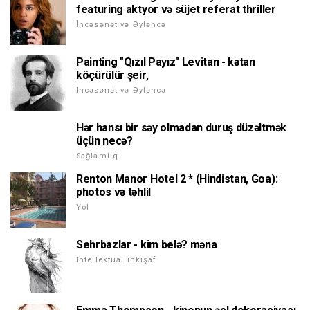
featuring aktyor və süjet referat thriller
İncəsənət və Əyləncə
Painting "Qızıl Payız" Levitan - kətan
köçürülür şeir,
İncəsənət və Əyləncə
Hər hansı bir səy olmadan duruş düzəltmək
üçün necə?
Sağlamlıq
Renton Manor Hotel 2 * (Hindistan, Goa):
photos və təhlil
Yol
Sehrbazlar - kim belə? məna
Intellektual inkişaf