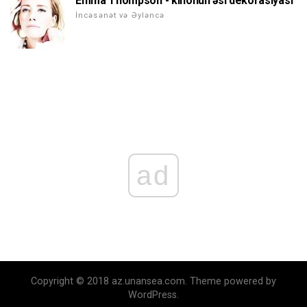
Emma Thompson - kinonun əsl dekorasiyası
İncəsənət və Əyləncə
ad
Copyright © 2018 az.unansea.com. Theme powered by
WordPress.