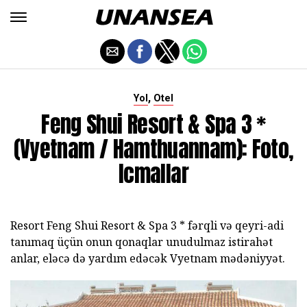
,
Yol
Otel
Feng Shui Resort & Spa 3 *
(Vyetnam / Hamthuannam): Foto,
Icmallar
Resort Feng Shui Resort & Spa 3 * fərqli və qeyri-adi
tanımaq üçün onun qonaqlar unudulmaz istirahət
anlar, eləcə də yardım edəcək Vyetnam mədəniyyət.