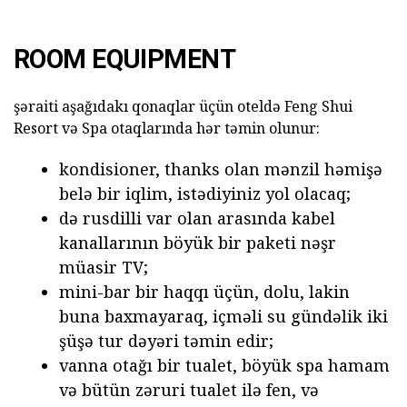
ROOM EQUIPMENT
şəraiti aşağıdakı qonaqlar üçün oteldə Feng Shui
Resort və Spa otaqlarında hər təmin olunur:
kondisioner, thanks olan mənzil həmişə
belə bir iqlim, istədiyiniz yol olacaq;
də rusdilli var olan arasında kabel
kanallarının böyük bir paketi nəşr
müasir TV;
mini-bar bir haqqı üçün, dolu, lakin
buna baxmayaraq, içməli su gündəlik iki
şüşə tur dəyəri təmin edir;
vanna otağı bir tualet, böyük spa hamam
və bütün zəruri tualet ilə fen, və