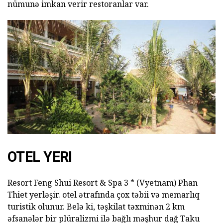
nümunə imkan verir restoranlar var.
OTEL YERI
Resort Feng Shui Resort & Spa 3 * (Vyetnam) Phan
Thiet yerləşir. otel ətrafında çox təbii və memarlıq
turistik olunur. Belə ki, təşkilat təxminən 2 km
əfsanələr bir plüralizmi ilə bağlı məşhur dağ Taku