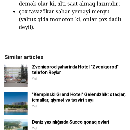
demək olar ki, altı saat almaq lazımdır;
çox təvazökar səhər yeməyi menyu
(yalnız qida monoton ki, onlar çox dadlı
deyil).
Similar articles
Zveniqorod şəhərində Hotel "Zveniqorod"
telefon Rəylər
Yol
"Kempinski Grand Hotel" Gelendzhik: otaqlar,
icmallar, qiymət və təsviri sayı
Yol
Dəniz yaxınlığında Succo qonaq evləri
Yol