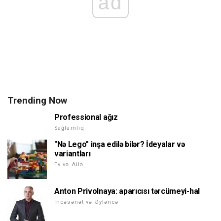
ad
Trending Now
Professional ağız
Sağlamlıq
"Nə Lego" inşa edilə bilər? İdeyalar və
variantları
Ev və Ailə
Anton Privolnaya: aparıcısı tərcümeyi-hal
İncəsənət və Əyləncə