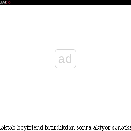
ad
əktəb boyfriend bitirdikdən sonra aktyor sənətka