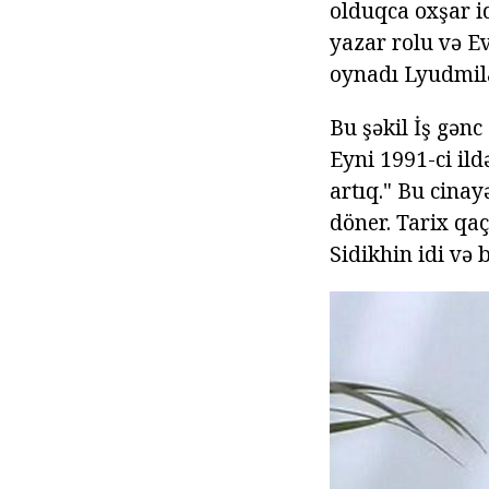
olduqca oxşar id
yazar rolu və Ev
oynadı Lyudmil
Bu şəkil İş gənc
Eyni 1991-ci ild
artıq." Bu cina
döner. Tarix qaç
Sidikhin idi və 