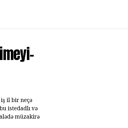
cümeyi-
ş il bir neçə
bu istedadlı və
qalədə müzakirə