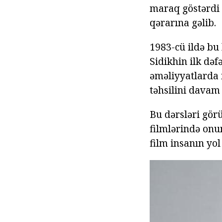
maraq göstərdi 
qərarına gəlib.
1983-cü ildə bu
Sidikhin ilk dəf
əməliyyatlarda i
təhsilini davam 
Bu dərsləri gör
filmlərində onu
film insanın yo