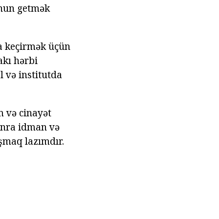
unun getmək
ta keçirmək üçün
akı hərbi
l və institutda
lm və cinayət
onra idman və
ışmaq lazımdır.