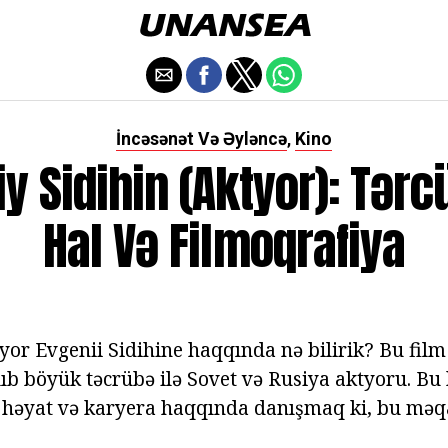
İncəsənət Və Əyləncə
Kino
,
y Sidihin (aktyor): Tər
Hal Və Filmoqrafiya
tyor Evgenii Sidihine haqqında nə bilirik? Bu film i
ıb böyük təcrübə ilə Sovet və Rusiya aktyoru. Bu 
n həyat və karyera haqqında danışmaq ki, bu mə