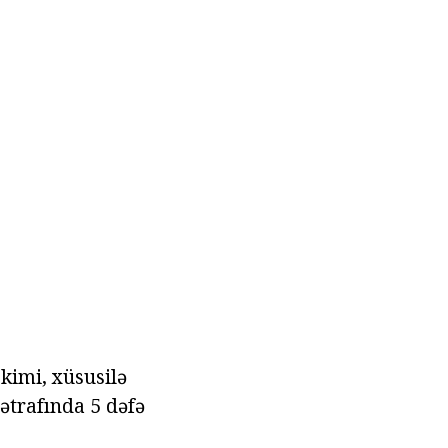
kimi, xüsusilə
ətrafında 5 dəfə