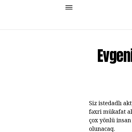
Evgeni
Siz istedadlı ak
fəxri mükafat al
çox yönlü insa
olunacaq.