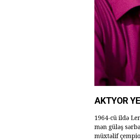
AKTYOR YE
1964-cü ildə Le
mən güləş sərbəs
müxtəlif çempion