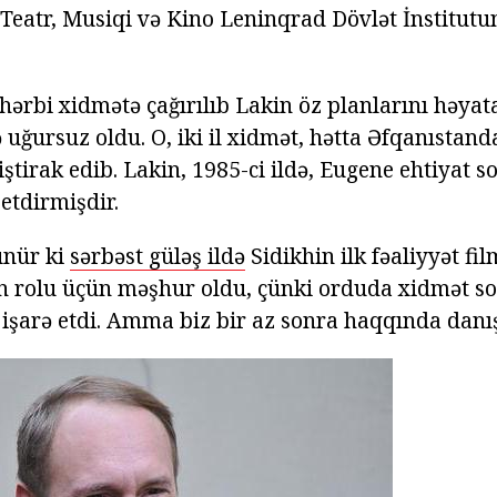
Teatr, Musiqi və Kino Leninqrad Dövlət İnstitut
 hərbi xidmətə çağırılıb Lakin öz planlarını həya
ə uğursuz oldu. O, iki il xidmət, hətta Əfqanıstand
ştirak edib. Lakin, 1985-ci ildə, Eugene ehtiyat so
etdirmişdir.
ünür ki
sərbəst güləş ildə
Sidikhin ilk fəaliyyət fi
n rolu üçün məşhur oldu, çünki orduda xidmət s
l işarə etdi. Amma biz bir az sonra haqqında dan