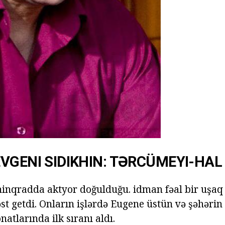
VGENI SIDIKHIN: TƏRCÜMEYI-HAL
ninqradda aktyor doğulduğu. idman fəal bir uşaq 
t getdi. Onların işlərdə Eugene üstün və şəhərin 
atlarında ilk sıranı aldı.