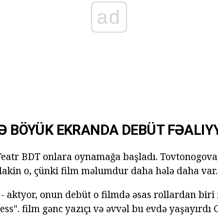
ad
VƏ BÖYÜK EKRANDA DEBÜT FƏALIY
 Teatr BDT onlara oynamağa başladı. Tovtonogova.
 lakin o, çünki film məlumdur daha hələ daha var.
- aktyor, onun debüt o filmdə əsas rollardan biri i
ess". film gənc yazıçı və əvvəl bu evdə yaşayırdı 