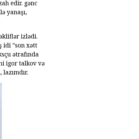
zah edir. gənc
lə yanaşı,
liflər izlədi.
 idi "son xətt
ksçu ətrafında
ni igor talkov və
, lazımdır.