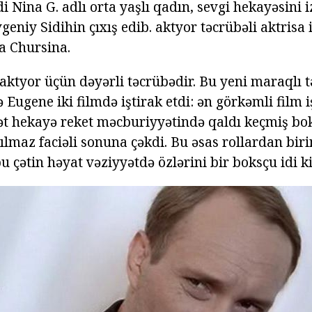
i Nina G. adlı orta yaşlı qadın, sevgi hekayəsini i
geniy Sidihin çıxış edib. aktyor təcrübəli aktrisa i
a Chursina.
 aktyor üçün dəyərli təcrübədir. Bu yeni maraqlı tək
ə Eugene iki filmdə iştirak etdi: ən görkəmli film iş
yət hekayə reket məcburiyyətində qaldı keçmiş bo
ılmaz faciəli sonuna çəkdi. Bu əsas rollardan biri
bu çətin həyat vəziyyətdə özlərini bir boksçu idi ki