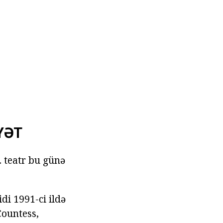
YƏT
 teatr bu günə
di 1991-ci ildə
Countess,