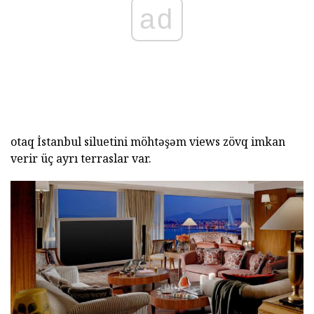
ad
otaq İstanbul siluetini möhtəşəm views zövq imkan
verir üç ayrı terraslar var.