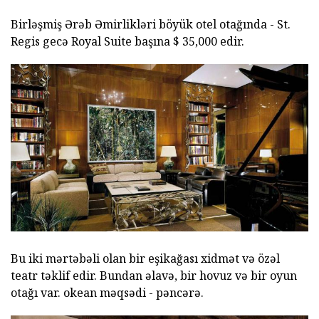
Birləşmiş Ərəb Əmirlikləri böyük otel otağında - St.
Regis gecə Royal Suite başına $ 35,000 edir.
Bu iki mərtəbəli olan bir eşikağası xidmət və özəl
teatr təklif edir. Bundan əlavə, bir hovuz və bir oyun
otağı var. okean məqsədi - pəncərə.