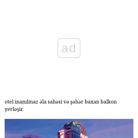
ad
otel inanılmaz əla sahəsi və şəhər baxan balkon
yerləşir.