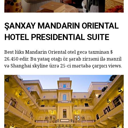
ŞANXAY MANDARIN ORIENTAL
HOTEL PRESIDENTIAL SUITE
Best lüks Mandarin Oriental otel gecə təxminən $
26.450 edir. Bu yataq otağı öz şərab zirzəmi ilə mənzil
və Shanghai skyline üzrə 25-ci mərtəbə çarpıcı views.