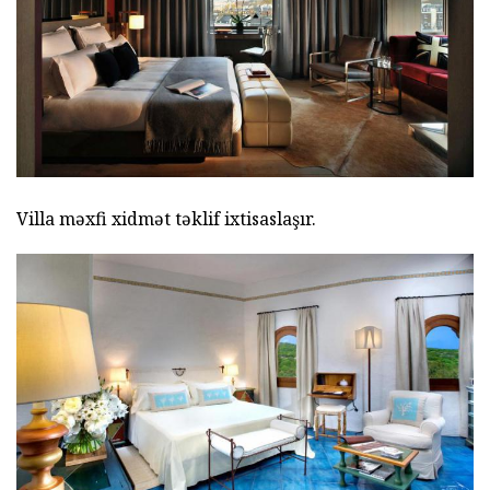
Villa məxfi xidmət təklif ixtisaslaşır.