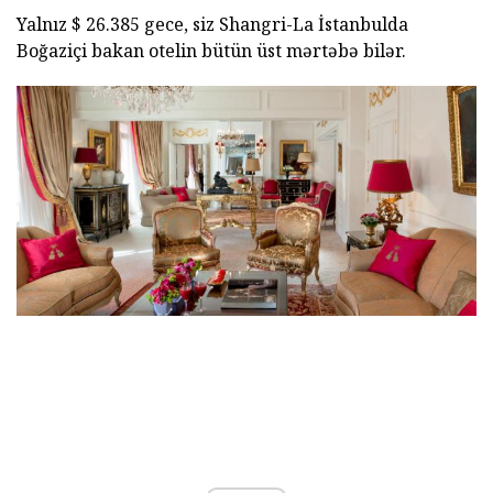
Yalnız $ 26.385 gece, siz Shangri-La İstanbulda
Boğaziçi bakan otelin bütün üst mərtəbə bilər.