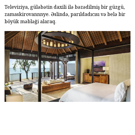
Televiziya, güləbətin daxili ilə bəzədilmiş bir güzgü,
zamaskirovannnye. Əslində, parıldadıcısı və belə bir
böyük məbləği alaraq.