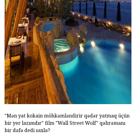
ad
"Mən yat kokain möhkəmləndirir qədər yatmaq üçün
bir yer lazımdır" film "Wall Street Wolf" qəhrəmanı
bir dəfə dedi saxla?