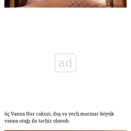
ad
üç Vanna Hər cakuzi, duş və yerli mərmər böyük
vanna otağı ilə təchiz olunub.