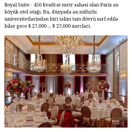
Royal Suite - 450 kvadrat metr sahəsi olan Paris ən
böyük otel otağı. Bu, dünyada ən nüfuzlu
universitetlərindən biri təlim tam dövrü sərf edilə
bilər gece $ 27,000 ... $ 27,000 xərcləri.