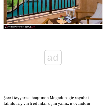
ad
Şəxsi təyyarəsi haqqında Megadorogie səyahət
fabulously varlı edənlər üçün yalnız mövcuddur.