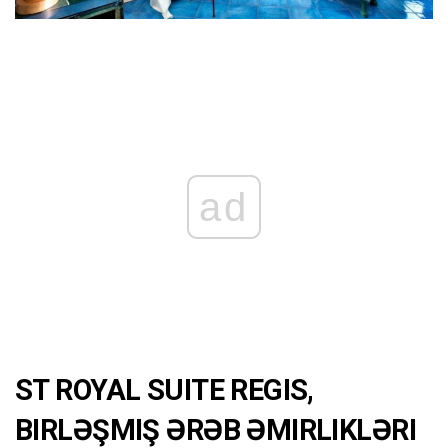
ad
ST ROYAL SUITE REGIS,
BIRLƏŞMIŞ ƏRƏB ƏMIRLIKLƏRI