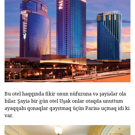
Bu otel haqqında fikir onun nüfuzuna və şayiələr ola
bilər. Şayiə bir gün otel Uşak onlar otaqda unuttum
ayaqqabı qonaqlar qayıtmaq üçün Parisə uçmaq idi ki
var.