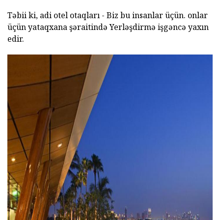
Təbii ki, adi otel otaqları - Biz bu insanlar üçün. onlar
üçün yataqxana şəraitində Yerləşdirmə işgəncə yaxın
edir.