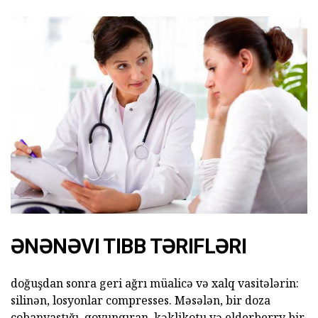
ƏNƏNƏVI TIBB TƏRIFLƏRI
doğuşdan sonra geri ağrı müalicə və xalq vasitələrin:
silinən, losyonlar compresses. Məsələn, bir doza
çobanyastığı, qoyunqıran, kəklikotu və elderberry bir