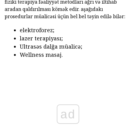
fiziki terapiya fəaliyyət metodları ağrı və iltihab
aradan qaldırılması kömək edir. aşağıdakı
prosedurlar müalicəsi üçün bel bel təyin edilə bilər:
elektroforez;
lazer terapiyası;
Ultrasəs dalğa müalicə;
Wellness masaj.
ad