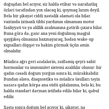
doğuşdan bel acıyor, siz halda etibar və narahatlıq
özləri tərəfindən yox olacaq ki, qoymaq lazım deyil.
Belə bir şikayət ciddi xəstəlik əlaməti ola bilər.
vaxtında ixtisaslı tibbi yardımın olmaması motor
fəaliyyəti və ya əlillik azalmasına gətirib çıxara bilər.
Buna görə də, gənc ana yeni doğulmuş məşğul
qayğıkeş olmasına baxmayaraq, bədən wake-up
siqnalları diqqət və həkim görmək üçün əmin
olmalıdır.
Müalicə ağrı geri əzələlərin, zəifləmiş qeyri-sabit
hormonlar və immunitet sistemi azaldılır olunur: bir
qadın cəsədi doğum yorğun sonra ki, mürəkkəbdir.
Bundan əlavə, diaqnostika və müalicə üsulları təyin
nəzərə qadın körpə ana südü qidalanma, belə ki, bu
halda standart dərman istifadə edilə bilər ki, qəbul
edilir.
Xəstə sonra doğum bel acıyor ki, şikayət, nə