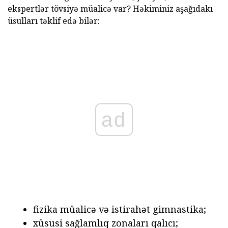
ekspertlər tövsiyə müalicə var? Həkiminiz aşağıdakı
üsulları təklif edə bilər:
ad
fizika müalicə və istirahət gimnastika;
xüsusi sağlamlıq zonaları qalıcı;