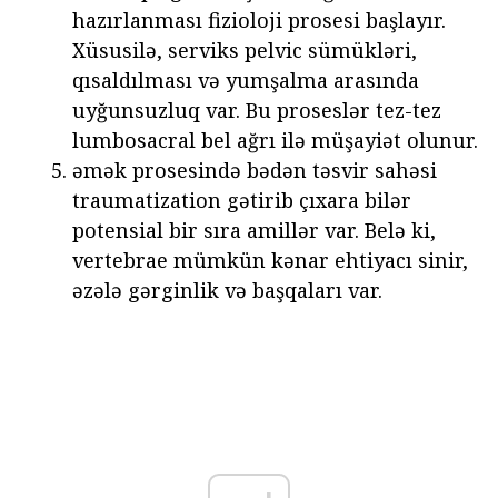
hazırlanması fizioloji prosesi başlayır.
Xüsusilə, serviks pelvic sümükləri,
qısaldılması və yumşalma arasında
uyğunsuzluq var. Bu proseslər tez-tez
lumbosacral bel ağrı ilə müşayiət olunur.
əmək prosesində bədən təsvir sahəsi
traumatization gətirib çıxara bilər
potensial bir sıra amillər var. Belə ki,
vertebrae mümkün kənar ehtiyacı sinir,
əzələ gərginlik və başqaları var.