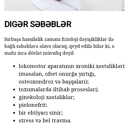
DIGƏR SƏBƏBLƏR
birbaşa hamiləlik zamanı fizioloji dəyişikliklər ilə
bağlı səbəblərə əlavə olaraq, qeyd edilə bilər ki, o
məhz incə dövlət müvafiq deyil:
lokomotor aparatının xroniki xəstəlikləri
(məsələn, ofset onurğa yırtığı,
osteoxondroz və başqaları);
toxumalarda iltihab prosesləri;
ginekoloji xəstəliklər;
pielonefrit;
bir ehtiyacı sinir;
stress və bel travma.