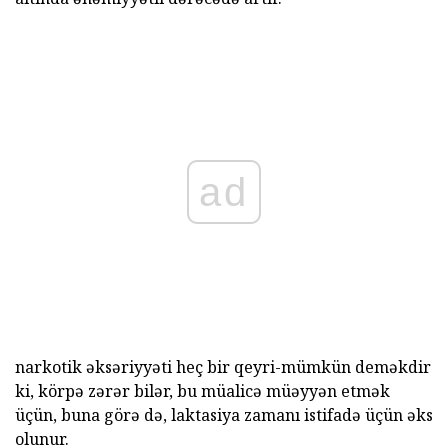
ad
narkotik əksəriyyəti heç bir qeyri-mümkün deməkdir
ki, körpə zərər bilər, bu müalicə müəyyən etmək
üçün, buna görə də, laktasiya zamanı istifadə üçün əks
olunur.