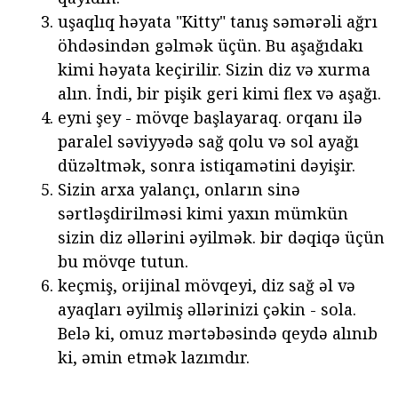
uşaqlıq həyata "Kitty" tanış səmərəli ağrı
öhdəsindən gəlmək üçün. Bu aşağıdakı
kimi həyata keçirilir. Sizin diz və xurma
alın. İndi, bir pişik geri kimi flex və aşağı.
eyni şey - mövqe başlayaraq. orqanı ilə
paralel səviyyədə sağ qolu və sol ayağı
düzəltmək, sonra istiqamətini dəyişir.
Sizin arxa yalançı, onların sinə
sərtləşdirilməsi kimi yaxın mümkün
sizin diz əllərini əyilmək. bir dəqiqə üçün
bu mövqe tutun.
keçmiş, orijinal mövqeyi, diz sağ əl və
ayaqları əyilmiş əllərinizi çəkin - sola.
Belə ki, omuz mərtəbəsində qeydə alınıb
ki, əmin etmək lazımdır.