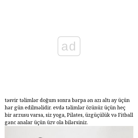
ad
təsvir təlimlər doğum sonra bərpa ən azı altı ay üçün
hər gün edilməlidir. evdə təlimlər özünüz üçün heç
bir arzusu varsa, siz yoga, Pilates, üzgüçülük və Fitball
gənc analar üçün üzv ola bilərsiniz.