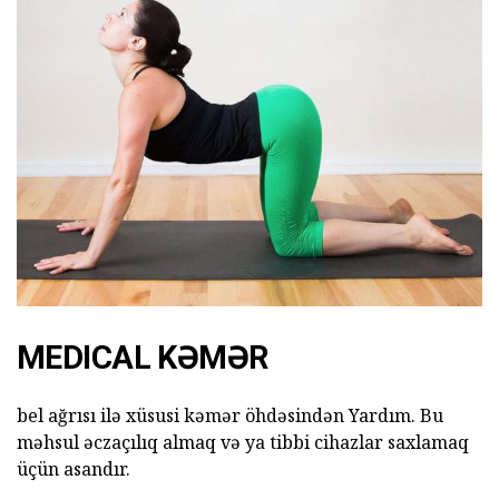
MEDICAL KƏMƏR
bel ağrısı ilə xüsusi kəmər öhdəsindən Yardım. Bu
məhsul əczaçılıq almaq və ya tibbi cihazlar saxlamaq
üçün asandır.