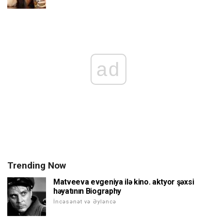
ad
Trending Now
Matveeva evgeniya ilə kino. aktyor şəxsi
həyatının Biography
İncəsənət və Əyləncə