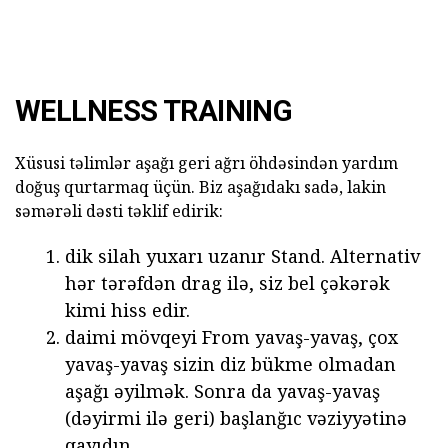
WELLNESS TRAINING
Xüsusi təlimlər aşağı geri ağrı öhdəsindən yardım
doğuş qurtarmaq üçün. Biz aşağıdakı sadə, lakin
səmərəli dəsti təklif edirik:
dik silah yuxarı uzanır Stand. Alternativ
hər tərəfdən drag ilə, siz bel çəkərək
kimi hiss edir.
daimi mövqeyi From yavaş-yavaş, çox
yavaş-yavaş sizin diz bükme olmadan
aşağı əyilmək. Sonra da yavaş-yavaş
(dəyirmi ilə geri) başlanğıc vəziyyətinə
qayıdın.