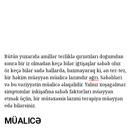
Bütün yuxarıda amillər tezliklə qırıntıları doğumdan
sonra bir iz olmadan keçə bilər iğtişaşlar səbəb olur.
öz keçə bilər sadə hallarda, baxmayaraq ki, ən tez-tez,
bir həkim müəyyən müalicə lazımdır
ağrı.
Səbəbləri
və bu vəziyyətin müalicə əlaqəlidir. Yalnız xoşagəlməz
simptomlar inkişafına səbəb faktorları müəyyən
etmək üçün, bir mütəxəssis lazımi terapiya müəyyən
edə bilərsiniz.
MÜALICƏ