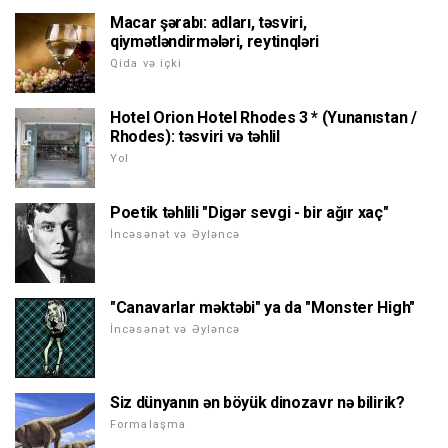
Macar şərabı: adları, təsviri,
qiymətləndirmələri, reytinqləri
Qida və içki
Hotel Orion Hotel Rhodes 3 * (Yunanıstan /
Rhodes): təsviri və təhlil
Yol
Poetik təhlili "Digər sevgi - bir ağır xaç"
İncəsənət və Əyləncə
"Canavarlar məktəbi" ya da "Monster High"
İncəsənət və Əyləncə
Siz dünyanın ən böyük dinozavr nə bilirik?
Formalaşma