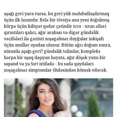
aşağı geri yara varsa, bu geri yük məhdudlaşdırmaq
üçün ilk lazımdır. Belə bir tövsiyə ana yeni doğulmuş
körpə üçün kifayət qədər çətindir icra - uzun əlləri
qırıntıları qalıcı, ağır arabası və digər gündəlik
vəzifələri ilə gəzinti xoşagəlməz duyğular inkişafı
üçün amillər oyadan olunur. Bütün ağrı doğum sonra,
xüsusilə aşağı geri? gündəlik təlimlər, kompleks
bərpa bir uşaq daşıyan həyata, ağır döşək yuxu bir
sapand və ya Sırt istifadə - bu sadə qaydaları
xoşagəlməz simptomlar öhdəsindən kömək edəcək.