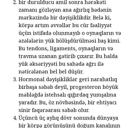
bir durulducu amil sonra hərəkəti
zamanı gözləyən ana ağırlıq bədənin
mərkəzində bir dəyişiklikdir. Belə ki,
körpə artım əvvəllər bu cür fəaliyyət
üçün istifadə olunmayıb o oynaqların və
əzələlərin yük bölüşdürülməsi baş kimi.
Bu tendons, ligaments, oynaqların və
travma uzanan gətirib çıxarır. Bu halda
yük əksəriyyəti bu sahədə ağrı ilə
nəticələnən bel bel düşür.
Hormonal dəyişikliklər geri narahatlıq
birbaşa səbəb deyil, progesteron böyük
məbləğdə istehsalı qığırdaq yumşalma
yaradır. Bu, öz növbəsində, bir ehtiyacı
sinir fəqərəarası səbəb olur.
Üçüncü üç aylıq dövr sonunda dünyaya
bir körpə görünüşünü doğum kanalının