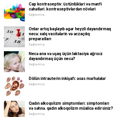
Cap kontraseptiv: üstünlükləri və mənfi
cəhətləri. kontraseptivlərdən növləri
Sağlamlıq
Onlar artıq başlayıb əgər heyzli dayandırmaq
necə: xalq vasitələrin və əczaçılıq
preparatları
Sağlamlıq
Necə ana və uşaq üçün laktasiya ağrısız
dayandırmaq üçün necə?
Sağlamlıq
Dölün intrauterin inkişafı: əsas mərhələlər
Sağlamlıq
Qadın alkoqolizm simptomları: simptomları
və səhnə. qadın alkoqolizm müalicə edirsiniz?
Sağlamlıq