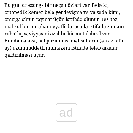
Bu gün dressings bir neçə növləri var. Belə ki,
ortopedik kəmər belə yerdəyişmə və ya zədə kimi,
onurğa sütun təyinat üçün istifadə olunur. Tez-tez,
məhsul bu cür əhəmiyyətli dərəcədə istifadə zamanı
rahatlıq səviyyəsini azaldır bir metal daxil var.
Bundan əlavə, bel pozulması məhsulların (ən azı altı
ay) uzunmüddətli müntəzəm istifadə tələb aradan
qaldırılması üçün.
ad