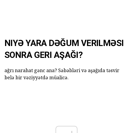
NIYƏ YARA DƏĞUM VERILMƏSI
SONRA GERI AŞAĞI?
ağrı narahat gənc ana? Səbəbləri və aşağıda təsvir
belə bir vəziyyətdə müalicə.