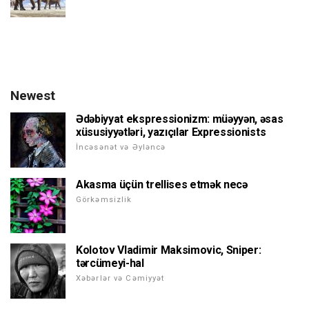
Newest
Ədəbiyyat ekspressionizm: müəyyən, əsas
xüsusiyyətləri, yazıçılar Expressionists
İncəsənət və Əyləncə
Akasma üçün trellises etmək necə
Görkəmsizlik
Kolotov Vladimir Maksimovic, Sniper:
tərcümeyi-hal
Xəbərlər və Cəmiyyət