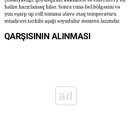
həlim hazırlamaq bilər. Sonra cuna bel bölgəsini və
yun eşarp up roll toxuma əlavə otaq temperaturu
müalicəvi tərkibi aşağı soyudulur moisten lazımdır.
QARŞISININ ALINMASI
ad