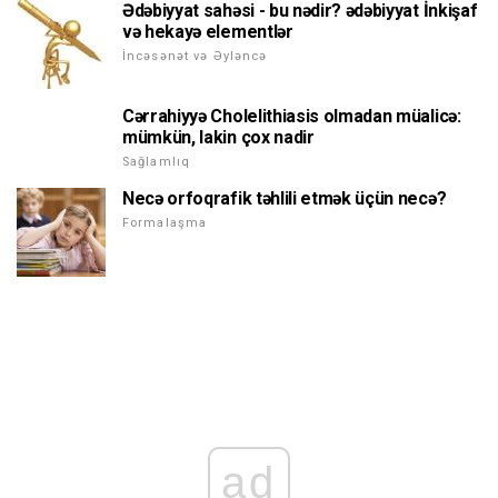
Ədəbiyyat sahəsi - bu nədir? ədəbiyyat İnkişaf
və hekayə elementlər
İncəsənət və Əyləncə
Cərrahiyyə Cholelithiasis olmadan müalicə:
mümkün, lakin çox nadir
Sağlamlıq
Necə orfoqrafik təhlili etmək üçün necə?
Formalaşma
ad