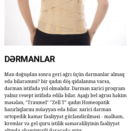
DƏRMANLAR
Mən doğuşdan sonra geri ağrı üçün dərmanlar almaq
edə bilərəmmi? bir qadın döş qidalanma varsa,
dərman istifadə yol olmalıdır. Dərman xarici proqram
yalnız resept istifadə edilə bilər. Aşağı bel ağrısı həkim
məsələn, "Traumel" "Zell T" qadın Homeopatik
hazırlıqlarını müəyyən edə bilər. xarici dərman
ortopedik kəmər fəaliyyət gücləndirilməsi - məlhəm,
kremlər və gel quru istilik səmərəliliyinin fəaliyyət
altında əhəmiyyətli dərəcədə artır.