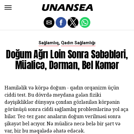
,
Sağlamlıq
Qadın Sağlamlığı
Doğum Ağrı Loin Sonra Səbəbləri,
Müalicə, Dərman, Bel Kəmər
Hamiləlik və körpə doğum - qadın orqanizm üçün
ciddi test. Bu dövrdə meydana gələn fiziki
dəyişikliklər dünyaya çoxdan gözlənilən körpənin
görünüşü sonra ciddi sağlamlıq problemlərinə yol aça
bilər. Tez-tez gənc anaların doğum verilməsi sonra
şikayət bel acıyor. Nə müalicə necə belə bir şərt və
var, biz bu məqalədə əhatə edəcək.