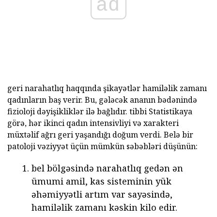
ad
geri narahatlıq haqqında şikayətlər hamiləlik zamanı
qadınların baş verir. Bu, gələcək ananın bədənində
fizioloji dəyişikliklər ilə bağlıdır. tibbi Statistikaya
görə, hər ikinci qadın intensivliyi və xarakteri
müxtəlif ağrı geri yaşandığı doğum verdi. Belə bir
patoloji vəziyyət üçün mümkün səbəbləri düşünün:
bel bölgəsində narahatlıq gedən ən
ümumi amil, kas sisteminin yük
əhəmiyyətli artım var sayəsində,
hamiləlik zamanı kəskin kilo edir.