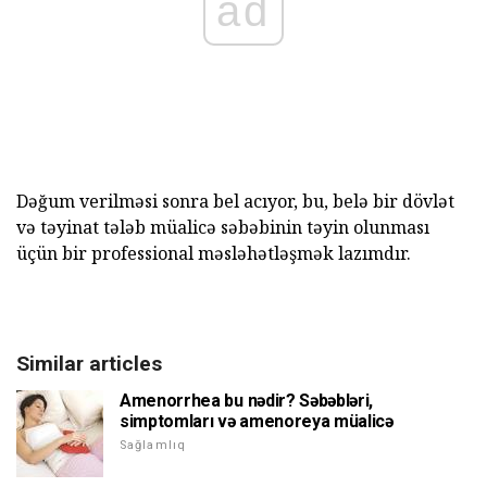
ad
Dəğum verilməsi sonra bel acıyor, bu, belə bir dövlət
və təyinat tələb müalicə səbəbinin təyin olunması
üçün bir professional məsləhətləşmək lazımdır.
Similar articles
Amenorrhea bu nədir? Səbəbləri,
simptomları və amenoreya müalicə
Sağlamlıq