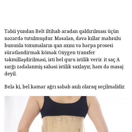
Təbii yundan Belt iltihab aradan qaldırılması üçün
nəzərdə tutulmuşdur. Məsələn, dəvə kıllar məhsulu
bununla toxumaların qan axını və bərpa prosesi
sürətləndirmək kömək Oxygen transfer
təkmilləşdirilməsi, isti bel quru istilik verir. it saç A
sarğı zədələnmiş sahəsi istilik saxlayır, həm də masaj
deyil.
Belə ki, bel kəmər ağrı səbəb asılı olaraq seçilməlidir.