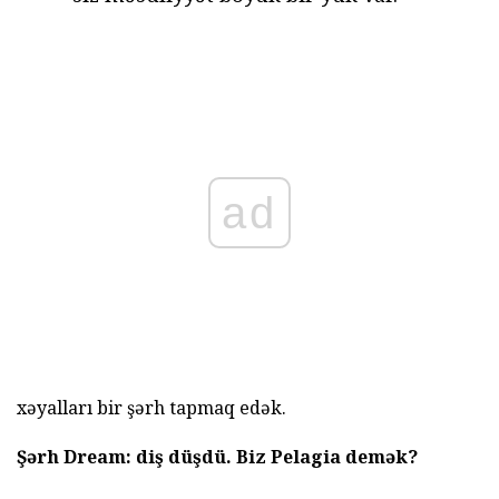
ad
xəyalları bir şərh tapmaq edək.
Şərh Dream: diş düşdü.
Biz
Pelagia
demək?