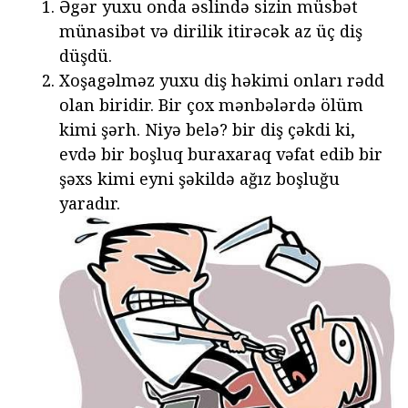
Əgər yuxu onda əslində sizin müsbət
münasibət və dirilik itirəcək az üç diş
düşdü.
Xoşagəlməz yuxu diş həkimi onları rədd
olan biridir. Bir çox mənbələrdə ölüm
kimi şərh. Niyə belə? bir diş çəkdi ki,
evdə bir boşluq buraxaraq vəfat edib bir
şəxs kimi eyni şəkildə ağız boşluğu
yaradır.