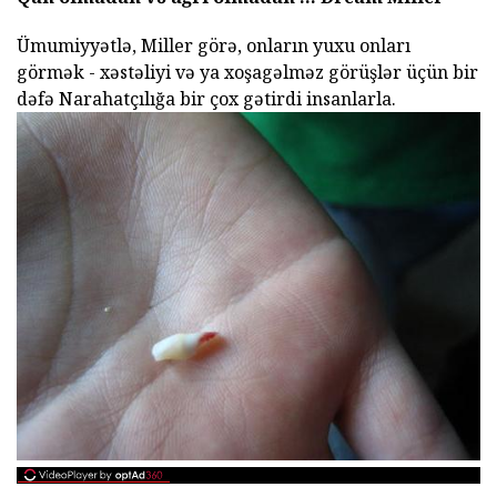
Ümumiyyətlə, Miller görə, onların yuxu onları
görmək - xəstəliyi və ya xoşagəlməz görüşlər üçün bir
dəfə Narahatçılığa bir çox gətirdi insanlarla.