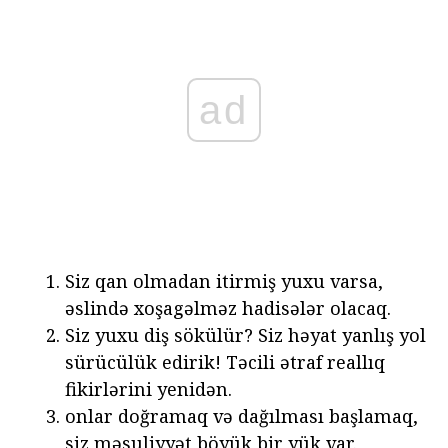
ad
Siz qan olmadan itirmiş yuxu varsa,
əslində xoşagəlməz hadisələr olacaq.
Siz yuxu diş sökülür? Siz həyat yanlış yol
sürücülük edirik! Təcili ətraf reallıq
fikirlərini yenidən.
onlar doğramaq və dağılması başlamaq,
siz məsuliyyət böyük bir yük var.