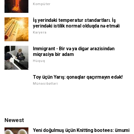
Kompüter
İş yerindəki temperatur standartları. İş
yerindəki istilik normal olduqda nə etməli
Karyera
Immigrant - Bir və ya digər ərazisindən
miqrasiya bir adam
Hüquq
Toy üçün Yarış: qonaqlar qaçırmayın edək!
Münasibətləri
Newest
Yeni doğulmuş üçün Knitting bootees: ümumi