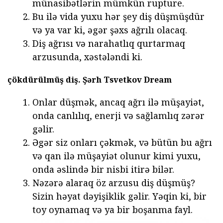
münasibətlərin mümkün rupture.
Bu ilə vida yuxu hər şey diş düşmüşdür
və ya var ki, əgər şəxs ağrılı olacaq.
Diş ağrısı və narahatlıq qurtarmaq
arzusunda, xəstələndi ki.
çökdürülmüş diş.
Şərh Tsvetkov Dream
Onlar düşmək, ancaq ağrı ilə müşayiət,
onda canlılıq, enerji və sağlamlıq zərər
gəlir.
Əgər siz onları çəkmək, və bütün bu ağrı
və qan ilə müşayiət olunur kimi yuxu,
onda əslində bir nisbi itirə bilər.
Nəzərə alaraq öz arzusu diş düşmüş?
Sizin həyat dəyişiklik gəlir. Yəqin ki, bir
toy oynamaq və ya bir boşanma fayl.