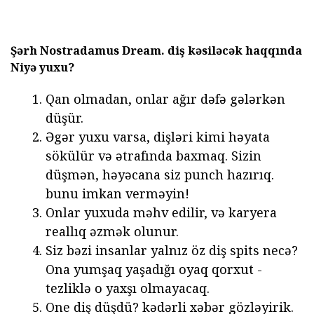
Şərh Nostradamus Dream.
diş kəsiləcək haqqında
Niyə yuxu?
Qan olmadan, onlar ağır dəfə gələrkən
düşür.
Əgər yuxu varsa, dişləri kimi həyata
sökülür və ətrafında baxmaq. Sizin
düşmən, həyəcana siz punch hazırıq.
bunu imkan verməyin!
Onlar yuxuda məhv edilir, və karyera
reallıq əzmək olunur.
Siz bəzi insanlar yalnız öz diş spits necə?
Ona yumşaq yaşadığı oyaq qorxut -
tezliklə o yaxşı olmayacaq.
One diş düşdü? kədərli xəbər gözləyirik.