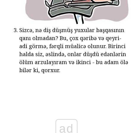
Sizcə, nə diş düşmüş yuxular başqasının
qanı olmadan? Bu, çox qəribə və qeyri-
adi görmə, fərqli müalicə olunur. Birinci
halda siz, əslində, onlar düşdü edənlərin
ölüm arzulayıram və ikinci - bu adam ölə
bilər ki, qorxur.
ad