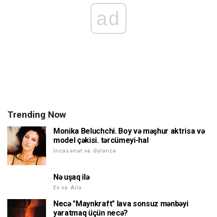
ad
Trending Now
Monika Beluchchi. Boy və məşhur aktrisa və
model çəkisi. tərcümeyi-hal
İncəsənət və Əyləncə
Nə uşaq ilə
Ev və Ailə
Necə "Maynkraft" lava sonsuz mənbəyi
yaratmaq üçün necə?