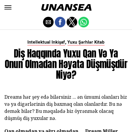
,
Intellektual Inkişaf
Yuxu Şərhlər Kitab
Diş Haqqında Yuxu Qan Və Ya
Onun Olmadan Həyata Düşmüşdür
Niyə?
Dreams hər şey edə bilərsiniz ... ən ümumi olanları biz
və ya digərlərinin diş baxmaq olan olanlardır. Bu nə
demək bilər? Bu məqalədə biz öyrənmək olacaq
düşmüş diş yuxular nə.
Qan olmadan və ağrı olmadan ... Dream Miller