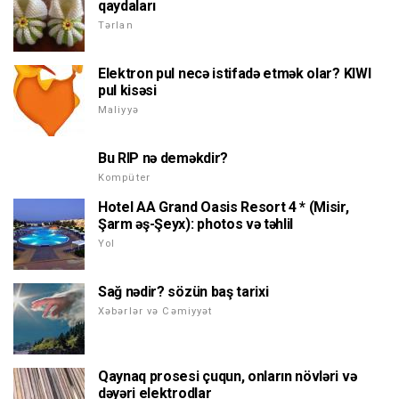
qaydaları
Tərlan
Elektron pul necə istifadə etmək olar? KIWI
pul kisəsi
Maliyyə
Bu RIP nə deməkdir?
Kompüter
Hotel AA Grand Oasis Resort 4 * (Misir,
Şarm əş-Şeyx): photos və təhlil
Yol
Sağ nədir? sözün baş tarixi
Xəbərlər və Cəmiyyət
Qaynaq prosesi çuqun, onların növləri və
dəyəri elektrodlar