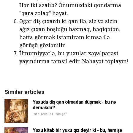
Hər iki azalıb? Önümüzdəki qondarma
"qara zolaq" həyat.
Əgər diş çıxardı ki qan ilə, siz və sizin
ağız çıxan boşluğu baxmaq, həqiqətən,
hətta görmək istəmirəm kimsə ilə
görüşü gözlənilir.
Ümumiyyətlə, bu yuxular xəyalpərəst
yayındırma təmsil edir. Nəhayət toplayın!
Similar articles
Yuxuda diş qan olmadan düşmək - bu nə
deməkdir?
Intellektual inkişaf
Yuxu kitab bir yuxu qız deyir ki - bu, həmişə