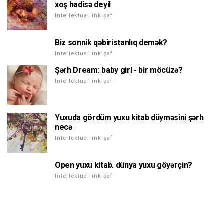
xoş hadisə deyil
Intellektual inkişaf
Biz sonnik qəbiristanlıq demək?
Intellektual inkişaf
Şərh Dream: baby girl - bir möcüzə?
Intellektual inkişaf
Yuxuda gördüm yuxu kitab düyməsini şərh
necə
Intellektual inkişaf
Open yuxu kitab. dünya yuxu göyərçin?
Intellektual inkişaf