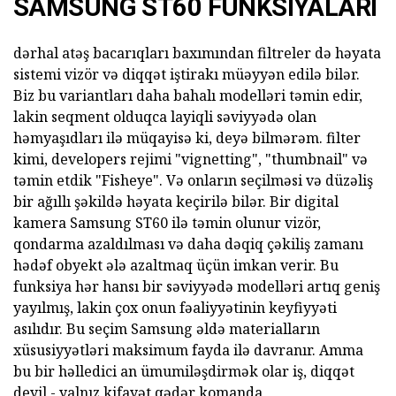
SAMSUNG ST60 FUNKSIYALARI
dərhal atəş bacarıqları baxımından filtreler də həyata
sistemi vizör və diqqət iştirakı müəyyən edilə bilər.
Biz bu variantları daha bahalı modelləri təmin edir,
lakin seqment olduqca layiqli səviyyədə olan
həmyaşıdları ilə müqayisə ki, deyə bilmərəm. filter
kimi, developers rejimi "vignetting", "thumbnail" və
təmin etdik "Fisheye". Və onların seçilməsi və düzəliş
bir ağıllı şəkildə həyata keçirilə bilər. Bir digital
kamera Samsung ST60 ilə təmin olunur vizör,
qondarma azaldılması və daha dəqiq çəkiliş zamanı
hədəf obyekt ələ azaltmaq üçün imkan verir. Bu
funksiya hər hansı bir səviyyədə modelləri artıq geniş
yayılmış, lakin çox onun fəaliyyətinin keyfiyyəti
asılıdır. Bu seçim Samsung əldə materialların
xüsusiyyətləri maksimum fayda ilə davranır. Amma
bu bir həlledici an ümumiləşdirmək olar iş, diqqət
deyil - yalnız kifayət qədər komanda