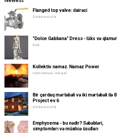
Newest
Flanged top valve: dairəsi
Görkəmsizlik
"Dolce Gabbana" Dress - lüks və qlamur
Dəb
Kollektiv namaz. Namaz Power
Intellektual inkişaf
Bir çardaq mərtəbəli və iki mərtəbəli ilə 8
Project ev 6
Görkəmsizlik
Emphysema - bu nədir? Səbəbləri,
simptomları və müalicə üsulları