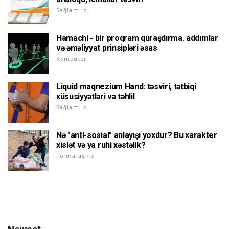
Sağlamlıq
Hamachi - bir proqram quraşdırma. addımlar
və əməliyyat prinsipləri əsas
Kompüter
Liquid maqnezium Hand: təsviri, tətbiqi
xüsusiyyətləri və təhlil
Sağlamlıq
Nə "anti-sosial" anlayışı yoxdur? Bu xarakter
xislət və ya ruhi xəstəlik?
Formalaşma