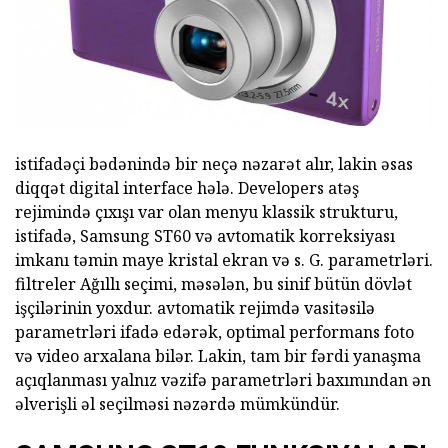
istifadəçi bədənində bir neçə nəzarət alır, lakin əsas
diqqət digital interface hələ. Developers atəş
rejimində çıxışı var olan menyu klassik strukturu,
istifadə, Samsung ST60 və avtomatik korreksiyası
imkanı təmin maye kristal ekran və s. G. parametrləri.
filtreler Ağıllı seçimi, məsələn, bu sinif bütün dövlət
işçilərinin yoxdur. avtomatik rejimdə vasitəsilə
parametrləri ifadə edərək, optimal performans foto
və video arxalana bilər. Lakin, tam bir fərdi yanaşma
açıqlanması yalnız vəzifə parametrləri baxımından ən
əlverişli əl seçilməsi nəzərdə mümkündür.