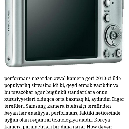
performans nəzərdən əvvəl kamera geri 2010-ci ildə
populyarlıq zirvəsinə idi ki, qeyd etmək vacibdir və
bu təvazökar əgər bugünkü standartlara onun
xüsusiyyətləri olduqca orta baxmaq ki, aydındır. Digər
tərəfdən, Samsung kamera istehsalçı tərəfindən
bəyan hər əməliyyat performans, faktiki nəticəsində
uyğun olan rəqəmsal texnologiya aiddir. Koreya
kamera parametrləri bir daha nəzər Now dəyər: