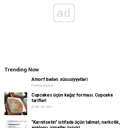
ad
Trending Now
Amorf bədən. xüsusiyyətləri
Formalaşma
Cupcakes üçün kağız forması. Cupcake
tərifləri
Qida və içki
"Karnitsetin" istifadə üçün təlimat, narkotik,
analoqu, icmallar təsviri