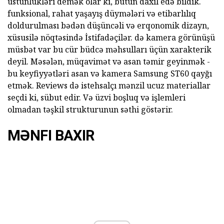
üstünlükləri demək olar ki, bütün daxil edə bildik.
funksional, rahat yaşayış düymələri və etibarlılıq
doldurulması bədən düşüncəli və erqonomik dizayn,
xüsusilə nöqtəsində İstifadəçilər. də kamera görünüşü
müsbət var bu cür büdcə məhsulları üçün xarakterik
deyil. Məsələn, müqavimət və asan təmir geyinmək -
bu keyfiyyətləri asan və kamera Samsung ST60 qayğı
etmək. Reviews də istehsalçı mənzil ucuz materiallar
seçdi ki, sübut edir. Və üzvi boşluq və işlemleri
olmadan təşkil strukturunun səthi göstərir.
MƏNFI BAXIR