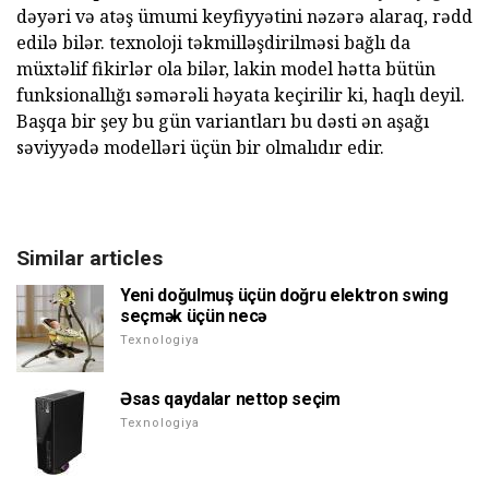
dəyəri və atəş ümumi keyfiyyətini nəzərə alaraq, rədd
edilə bilər. texnoloji təkmilləşdirilməsi bağlı da
müxtəlif fikirlər ola bilər, lakin model hətta bütün
funksionallığı səmərəli həyata keçirilir ki, haqlı deyil.
Başqa bir şey bu gün variantları bu dəsti ən aşağı
səviyyədə modelləri üçün bir olmalıdır edir.
Similar articles
Yeni doğulmuş üçün doğru elektron swing
seçmək üçün necə
Texnologiya
Əsas qaydalar nettop seçim
Texnologiya