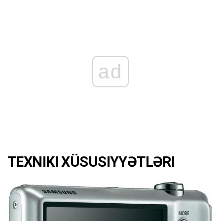
ad
TEXNIKI XÜSUSIYYƏTLƏRI