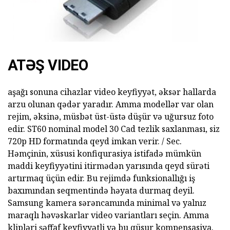
ATƏŞ VIDEO
aşağı sonuna cihazlar video keyfiyyət, əksər hallarda
arzu olunan qədər yaradır. Amma modellər var olan
rejim, əksinə, müsbət üst-üstə düşür və uğursuz foto
edir. ST60 nominal model 30 Cad tezlik saxlanması, siz
720p HD formatında qeyd imkan verir. / Sec.
Həmçinin, xüsusi konfiqurasiya istifadə mümkün
maddi keyfiyyətini itirmədən yarısında qeyd sürəti
artırmaq üçün edir. Bu rejimdə funksionallığı iş
baxımından seqmentində həyata durmaq deyil.
Samsung kamera sərəncamında minimal və yalnız
maraqlı həvəskarlar video variantları seçin. Amma
klipləri şəffaf keyfiyyətli və bu qüsur kompensasiya.