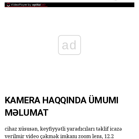
ad
KAMERA HAQQINDA ÜMUMI
MƏLUMAT
cihaz xüsusən, keyfiyyətli yaradıcıları təklif icazə
verilmir video çəkmək imkanı zoom lens, 12.2