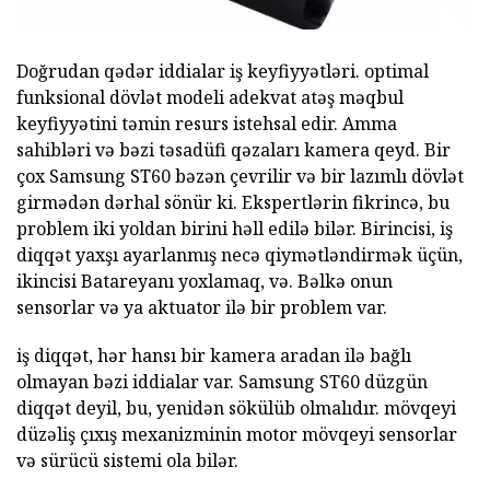
Doğrudan qədər iddialar iş keyfiyyətləri. optimal
funksional dövlət modeli adekvat atəş məqbul
keyfiyyətini təmin resurs istehsal edir. Amma
sahibləri və bəzi təsadüfi qəzaları kamera qeyd. Bir
çox Samsung ST60 bəzən çevrilir və bir lazımlı dövlət
girmədən dərhal sönür ki. Ekspertlərin fikrincə, bu
problem iki yoldan birini həll edilə bilər. Birincisi, iş
diqqət yaxşı ayarlanmış necə qiymətləndirmək üçün,
ikincisi Batareyanı yoxlamaq, və. Bəlkə onun
sensorlar və ya aktuator ilə bir problem var.
iş diqqət, hər hansı bir kamera aradan ilə bağlı
olmayan bəzi iddialar var. Samsung ST60 düzgün
diqqət deyil, bu, yenidən sökülüb olmalıdır. mövqeyi
düzəliş çıxış mexanizminin motor mövqeyi sensorlar
və sürücü sistemi ola bilər.