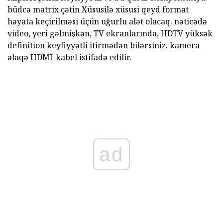
büdcə matrix çətin Xüsusilə xüsusi qeyd format
həyata keçirilməsi üçün uğurlu alət olacaq. nəticədə
video, yeri gəlmişkən, TV ekranlarında, HDTV yüksək
definition keyfiyyətli itirmədən bilərsiniz. kamera
əlaqə HDMI-kabel istifadə edilir.
ad