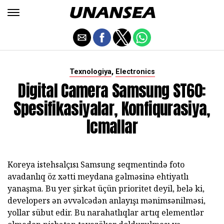
,
Texnologiya
Electronics
Digital Camera Samsung ST60:
Spesifikasiyalar, Konfiqurasiya,
Icmallar
Koreya istehsalçısı Samsung seqmentində foto
avadanlıq öz xətti meydana gəlməsinə ehtiyatlı
yanaşma. Bu yer şirkət üçün prioritet deyil, belə ki,
developers ən əvvəlcədən anlayışı mənimsənilməsi,
yollar sübut edir. Bu narahatlıqlar artıq elementlər