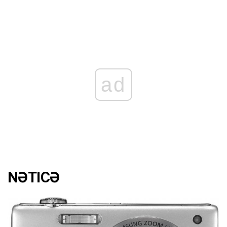
ad
NƏTICƏ