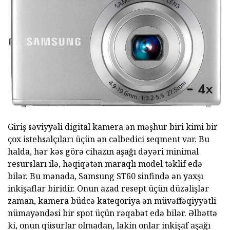
Giriş səviyyəli digital kamera ən məşhur biri kimi bir
çox istehsalçıları üçün ən cəlbedici seqment var. Bu
halda, hər kəs görə cihazın aşağı dəyəri minimal
resursları ilə, həqiqətən maraqlı model təklif edə
bilər. Bu mənada, Samsung ST60 sinfində ən yaxşı
inkişaflar biridir. Onun azad resept üçün düzəlişlər
zaman, kamera büdcə kateqoriya ən müvəffəqiyyətli
nümayəndəsi bir spot üçün rəqabət edə bilər. Əlbəttə
ki, onun qüsurlar olmadan, lakin onlar inkişaf aşağı