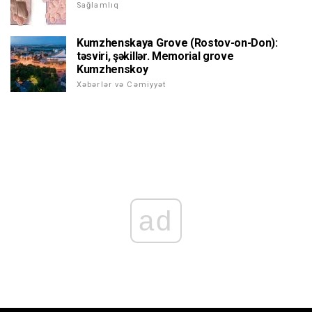
Sağlamlıq
Kumzhenskaya Grove (Rostov-on-Don):
təsviri, şəkillər. Memorial grove
Kumzhenskoy
Xəbərlər və Cəmiyyət
ad