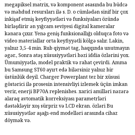
megapiksel matrix, və komponent əsasında bu büdcə
və məhdud resursları ilə s. D. o cümlədən sinif bir çox
inkişaf etmiş keyfiyyətləri və funksiyaları özündə
birləşdirir ən yığcam seviyesi digital kameralar
kənara çıxır. Yenə geniş funksionallığı olduqca foto və
video materiallar orta keyfiyyətli kölgə salır. Lakin,
yalnız 3,5-4 min. Rub qiymət tag, haqqında unutmayın
əgər., Sonra atəş xüsusiyyətləri bəzi iddia özlərini yox.
Ümumiyyətlə, model praktik və rahat çevirdi. Amma
bu Samsung ST60 ayırt edə bilərsiniz yalnız bir
üstünlük deyil. Charger Powerplant tez bir xüsusi
göstərici ilə prosesin intensivliyi izlemek üçün imkan
verir, enerji BP70A replenishes. xarici amilləri nəzərə
alaraq avtomatik korreksiyası parametrləri
dəstəkləyir xoş sürpriz və LCD ekran. özləri Bu
xüsusiyyətlər aşağı-end modelləri arasında cihaz
döymək və.