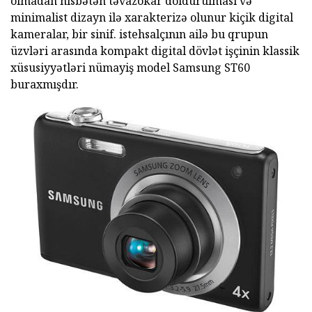
olmadan nisbətən təvazökar doldurulması və
minimalist dizayn ilə xarakterizə olunur kiçik digital
kameralar, bir sinif. istehsalçının ailə bu qrupun
üzvləri arasında kompakt digital dövlət işçinin klassik
xüsusiyyətləri nümayiş model Samsung ST60
buraxmışdır.