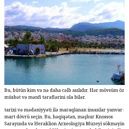
Bu, bütün kim və nə daha cəlb asılıdır. Hər mövsüm öz
müsbət və mənfi tərəflərini ola bilər.
tarixi və mədəniyyəti ilə maraqlanan insanlar yanvar-
mart dövrü seçin. Bu, həqiqətən, məşhur Knossos
Sarayında və Heraklion Arxeologiya Muzeyi sökməyin