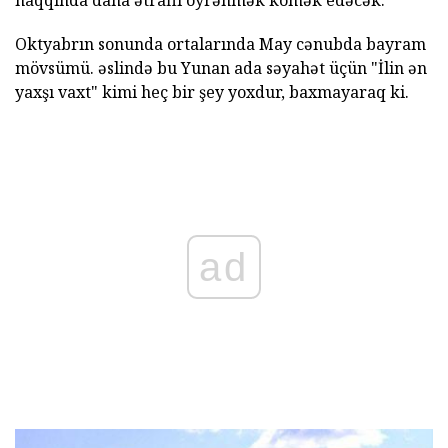
haqqında daha ətraflı öyrənmək kömək edəcək.
Oktyabrın sonunda ortalarında May cənubda bayram
mövsümü. əslində bu Yunan ada səyahət üçün "İlin ən
yaxşı vaxt" kimi heç bir şey yoxdur, baxmayaraq ki.
ad