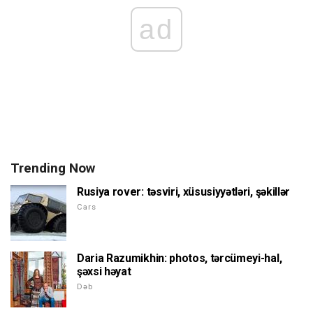
ad
Trending Now
Rusiya rover: təsviri, xüsusiyyətləri, şəkillər
Cars
Daria Razumikhin: photos, tərcümeyi-hal,
şəxsi həyat
Dəb