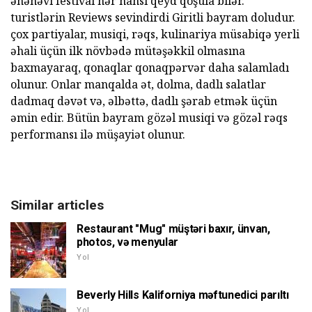
ənənəvi festival hər hansı qeyd qoşula bilər.
turistlərin Reviews sevindirdi Giritli bayram doludur.
çox partiyalar, musiqi, rəqs, kulinariya müsabiqə yerli
əhali üçün ilk növbədə mütəşəkkil olmasına
baxmayaraq, qonaqlar qonaqpərvər daha salamladı
olunur. Onlar manqalda ət, dolma, dadlı salatlar
dadmaq dəvət və, əlbəttə, dadlı şərab etmək üçün
əmin edir. Bütün bayram gözəl musiqi və gözəl rəqs
performansı ilə müşayiət olunur.
Similar articles
Restaurant "Mug" müştəri baxır, ünvan,
photos, və menyular
Yol
Beverly Hills Kaliforniya məftunedici parıltı
Yol