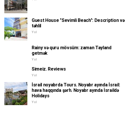
Guest House "Sevimli Beach": Description və
təhlil
Yol
Rainy və quru mövsüm: zaman Tayland
getmək
Yol
Simeiz. Reviews
Yol
İsrail noyabrda Tours. Noyabr ayında İsrail:
hava haqqında şərh. Noyabr ayında İsraildə
Holidays
Yol