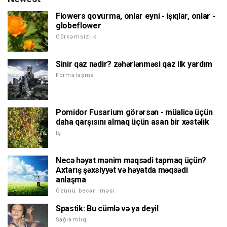
Flowers qovurma, onlar eyni - işıqlar, onlar -
globeflower
Görkəmsizlik
Sinir qaz nədir? zəhərlənməsi qaz ilk yardım
Formalaşma
Pomidor Fusarium görərsən - müalicə üçün
daha qarşısını almaq üçün asan bir xəstəlik
Iş
Necə həyat mənim məqsədi tapmaq üçün?
Axtarış şəxsiyyət və həyatda məqsədi
anlaşma
Özünü becərilməsi
Spastik: Bu cümlə və ya deyil
Sağlamlıq