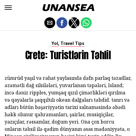
,
Yol
Travel Tips
Crete: Turistlərin Təhlil
zümrüd yaşıl və rahat yaylasında dəfn parlaq təzadlar,
əzəmətli dağ silsilələri, yuvarlanan təpələri, Island;
incə dəniz ripples, yumşaq qızıl çimərlikləri qırılma
və qayalarla şaqqıltılı okean dalğaları təhdid. tanrı və
adları bütün bəşəriyyətin tarixi salnaməsində əbədi
həkk olunur qəhrəmanları, şairlər, musiqiçilər,
yazıçılar, rəssamlar, doğum yeri. Ona çox borcu
onların təhsil ilə qədim dünyanın əsas mədəniyyətə, o