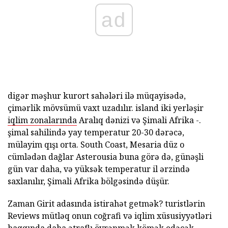
ad
digər məşhur kurort sahələri ilə müqayisədə,
çimərlik mövsümü vaxt uzadılır. island iki yerləşir
iqlim zonalarında
Aralıq dənizi və Şimali Afrika -.
şimal sahilində yay temperatur 20-30 dərəcə,
mülayim qışı orta. South Coast, Mesaria düz o
cümlədən dağlar Asterousia buna görə də, günəşli
gün var daha, və yüksək temperatur il ərzində
saxlanılır, Şimali Afrika bölgəsində düşür.
Zaman Girit adasında istirahət getmək? turistlərin
Reviews mütləq onun coğrafi və iqlim xüsusiyyətləri