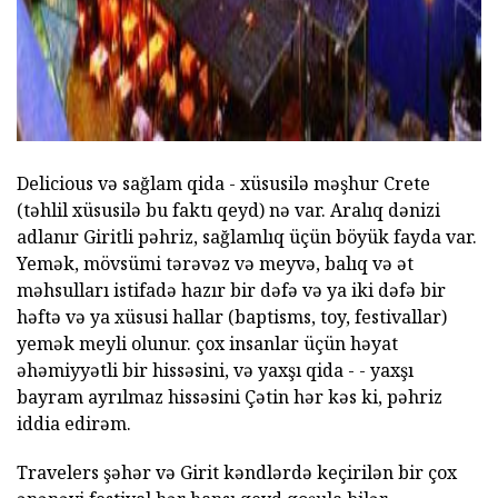
Delicious və sağlam qida - xüsusilə məşhur Crete
(təhlil xüsusilə bu faktı qeyd) nə var. Aralıq dənizi
adlanır Giritli pəhriz, sağlamlıq üçün böyük fayda var.
Yemək, mövsümi tərəvəz və meyvə, balıq və ət
məhsulları istifadə hazır bir dəfə və ya iki dəfə bir
həftə və ya xüsusi hallar (baptisms, toy, festivallar)
yemək meyli olunur. çox insanlar üçün həyat
əhəmiyyətli bir hissəsini, və yaxşı qida - - yaxşı
bayram ayrılmaz hissəsini Çətin hər kəs ki, pəhriz
iddia edirəm.
Travelers şəhər və Girit kəndlərdə keçirilən bir çox