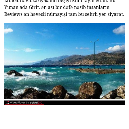
Minoan sivilizasiyasının beşiyi kimi təyin edilir. Bu
Yunan ada Girit. ən azı bir dəfə nəsib insanların
Reviews ən həvəsli nümayişi tam bu sehrli yer ziyarət.