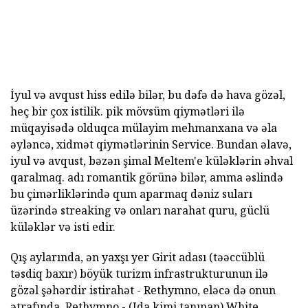
İyul və avqust hiss edilə bilər, bu dəfə də hava gözəl,
heç bir çox istilik. pik mövsüm qiymətləri ilə
müqayisədə olduqca mülayim mehmanxana və əla
əyləncə, xidmət qiymətlərinin Service. Bundan əlavə,
iyul və avqust, bəzən şimal Meltem'e küləklərin əhval
qaralmaq. adı romantik görünə bilər, amma əslində
bu çimərliklərində qum aparmaq dəniz suları
üzərində streaking və onları narahat quru, güclü
küləklər və isti edir.
Qış aylarında, ən yaxşı yer Girit adası (təəccüblü
təsdiq baxır) böyük turizm infrastrukturunun ilə
gözəl şəhərdir istirahət - Rethymno, eləcə də onun
ətrafında. Rethymno - (Ida kimi tanınan) White