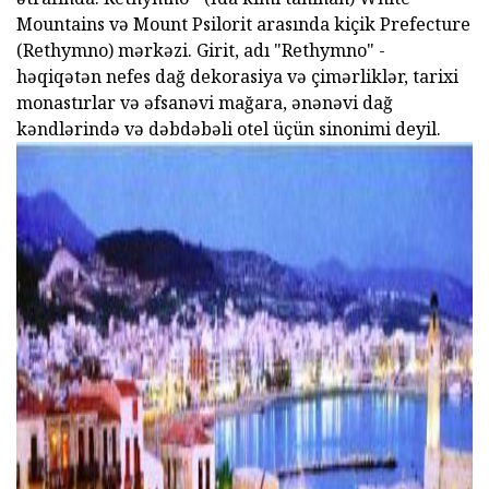
Mountains və Mount Psilorit arasında kiçik Prefecture
(Rethymno) mərkəzi. Girit, adı "Rethymno" -
həqiqətən nefes dağ dekorasiya və çimərliklər, tarixi
monastırlar və əfsanəvi mağara, ənənəvi dağ
kəndlərində və dəbdəbəli otel üçün sinonimi deyil.