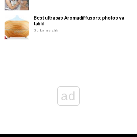
Best ultrasəs Aromadiffusors: photos və
təhlil
Görkəmsizlik
ad