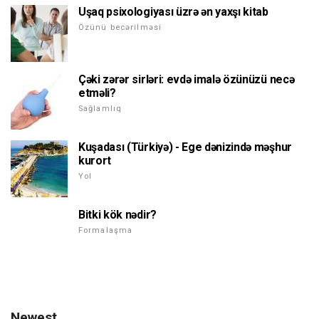
Uşaq psixologiyası üzrə ən yaxşı kitab
Özünü becərilməsi
Çəki zərər sirləri: evdə imalə özünüzü necə
etməli?
Sağlamlıq
Kuşadası (Türkiyə) - Ege dənizində məşhur
kurort
Yol
Bitki kök nədir?
Formalaşma
Newest