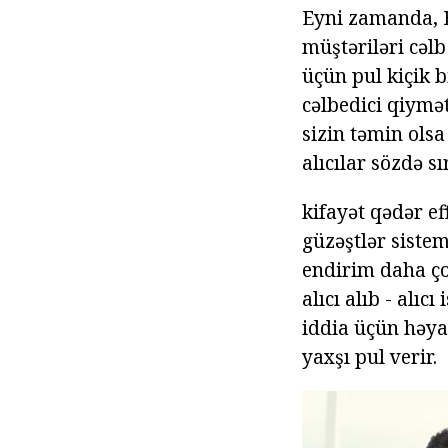
Eyni zamanda, B
müştəriləri cəlb
üçün pul kiçik b
cəlbedici qiymət
sizin təmin ols
alıcılar sözdə sı
kifayət qədər e
güzəştlər siste
endirim daha çox
alıcı alıb - alıc
iddia üçün həya
yaxşı pul verir.