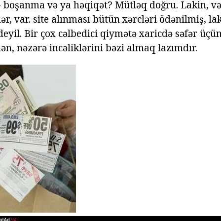
n - boşanma və ya həqiqət? Mütləq doğru. Lakin, v
lər, var. site alınması bütün xərcləri ödənilmiş, la
eyil. Bir çox cəlbedici qiymətə xaricdə səfər üçü
n, nəzərə incəliklərini bəzi almaq lazımdır.