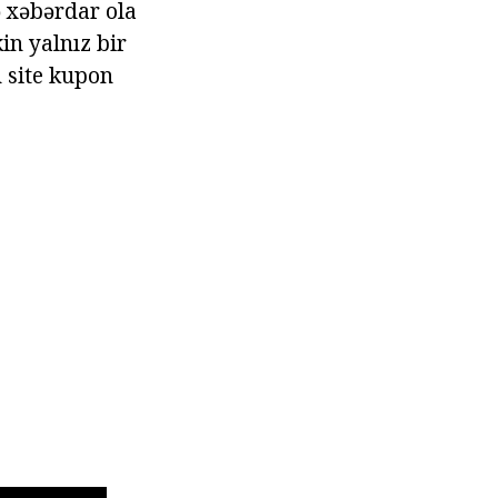
ə xəbərdar ola
kin yalnız bir
n site kupon