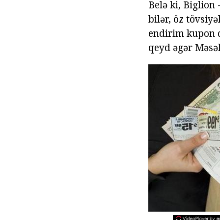
Belə ki, Biglio
bilər, öz tövsiyə
endirim kupon d
qeyd əgər Məsələ