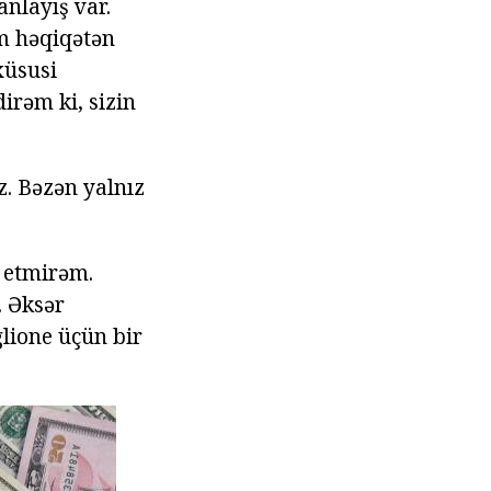
anlayış var.
im həqiqətən
 xüsusi
irəm ki, sizin
. Bəzən yalnız
 etmirəm.
. Əksər
glione üçün bir