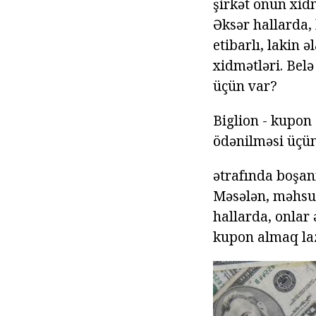
şirkət onun xidm
Əksər hallarda,
etibarlı, lakin ə
xidmətləri. Belə
üçün var?
Biglion - kupon
ödənilməsi üçün 
ətrafında boşa
Məsələn, məhsull
hallarda, onlar 
kupon almaq la