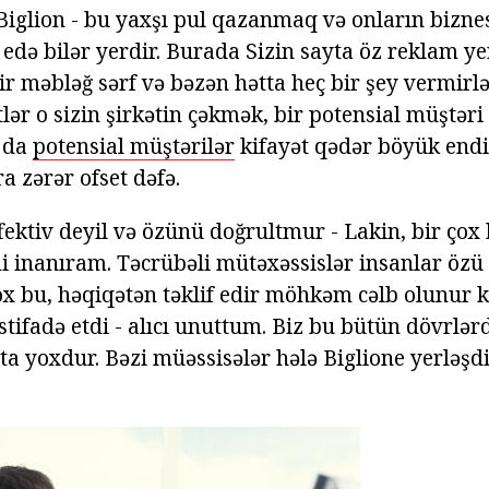
iglion - bu yaxşı pul qazanmaq və onların bizne
 edə bilər yerdir. Burada Sizin sayta öz reklam ye
ir məbləğ sərf və bəzən hətta heç bir şey vermirl
lər o sizin şirkətin çəkmək, bir potensial müştəri 
a da
potensial müştərilər
kifayət qədər böyük endi
ra zərər ofset dəfə.
ffektiv deyil və özünü doğrultmur - Lakin, bir çox
mi inanıram. Təcrübəli mütəxəssislər insanlar özü
 bu, həqiqətən təklif edir möhkəm cəlb olunur ki.
ı istifadə etdi - alıcı unuttum. Biz bu bütün dövrlər
ta yoxdur. Bəzi müəssisələr hələ Biglione yerləşd