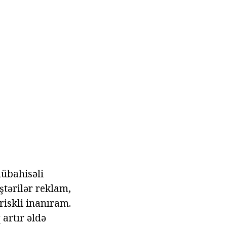
mübahisəli
ştərilər reklam,
riskli inanıram.
 artır əldə