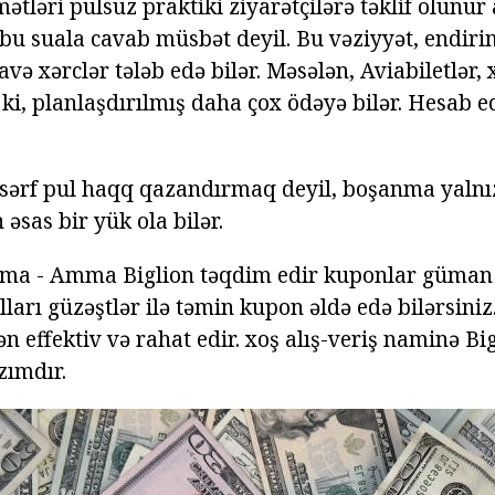
ətləri pulsuz praktiki ziyarətçilərə təklif olunur 
 bu suala cavab müsbət deyil. Bu vəziyyət, endir
lavə xərclər tələb edə bilər. Məsələn, Aviabiletlər,
 ki, planlaşdırılmış daha çox ödəyə bilər. Hesab ed
 sərf pul haqq qazandırmaq deyil, boşanma yalnız
əsas bir yük ola bilər.
nma - Amma Biglion təqdim edir kuponlar güman
arı güzəştlər ilə təmin kupon əldə edə bilərsiniz
ən effektiv və rahat edir. xoş alış-veriş naminə Bi
zımdır.