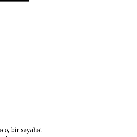
ə o, bir səyahət