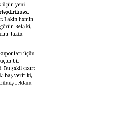
s üçün yeni
rləşdirilməsi
ər. Lakin həmin
görür. Belə ki,
rim, lakin
 kuponları üçün
 üçün bir
 Bu şəkil çıxır:
də baş verir ki,
irilmiş reklam