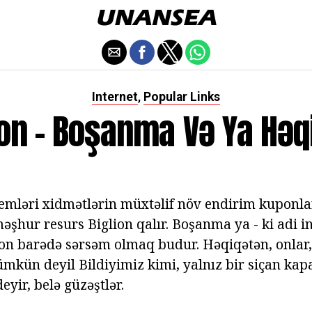
Internet
Popular Links
,
ion - Boşanma Və Ya Həq
stemləri xidmətlərin müxtəlif növ endirim kuponl
şhur resurs Biglion qalır. Boşanma ya - ki adi in
on barədə sərsəm olmaq budur. Həqiqətən, onlar
mkün deyil Bildiyimiz kimi, yalnız bir siçan kap
eyir, belə güzəştlər.