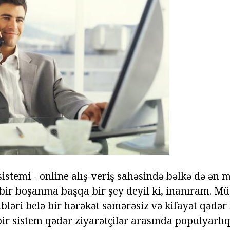
istemi - online alış-veriş sahəsində bəlkə də ən 
 bir boşanma başqa bir şey deyil ki, inanıram. Mü
bləri belə bir hərəkət səmərəsiz və kifayət qədər 
bir sistem qədər ziyarətçilər arasında populyarlıq