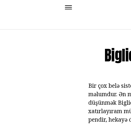
Bigl
Bir çox belə si
məlumdur. Ən mə
düşünmək Bigli
xatırlayıram mü
pendir, hekayə d