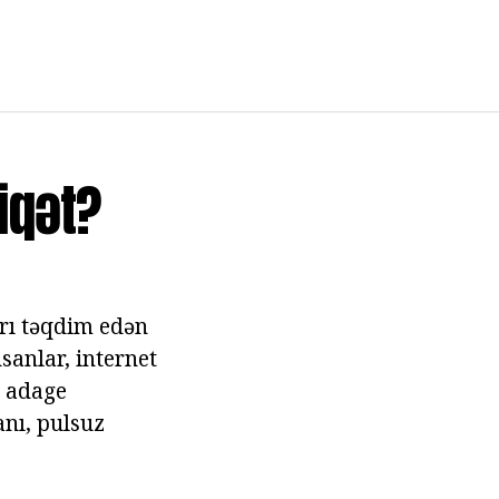
iqət?
arı təqdim edən
sanlar, internet
, adage
anı, pulsuz