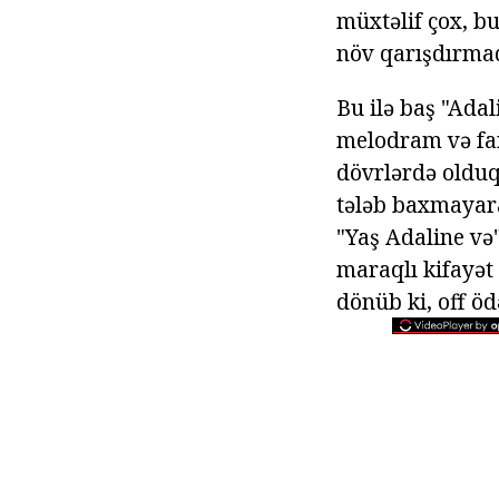
müxtəlif çox, b
növ qarışdırmaql
Bu ilə baş "Adal
melodram və fan
dövrlərdə olduq
tələb baxmayara
"Yaş Adaline və"
maraqlı kifayət
dönüb ki, off ödə