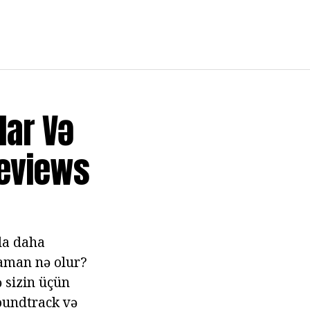
lar Və
Reviews
da daha
zaman nə olur?
ə sizin üçün
soundtrack və