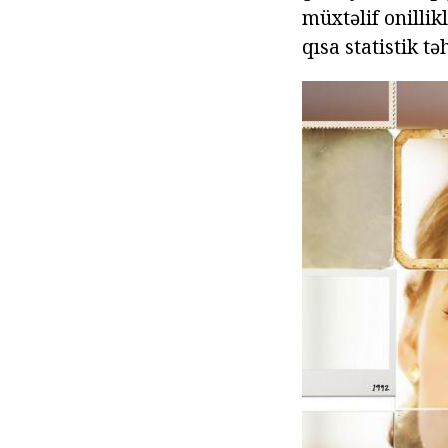
müxtəlif onilli
qısa statistik tə