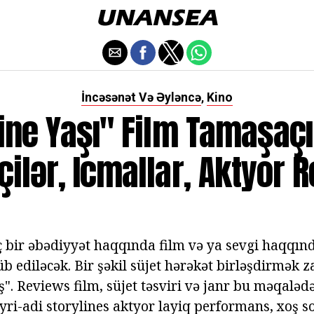
İncəsənət Və Əyləncə
Kino
,
ine Yaşı" Film Tamaşaçı
çilər, Icmallar, Aktyor 
ç bir əbədiyyət haqqında film və ya sevgi haqqın
b ediləcək. Bir şəkil süjet hərəkət birləşdirmək 
". Reviews film, süjet təsviri və janr bu məqaləd
eyri-adi storylines aktyor layiq performans, xoş 