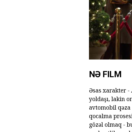
NƏ FILM
Əsas xarakter - 
yoldaşı, lakin o
avtomobil qəza 
qocalma prosesi
gözəl olmaq - b