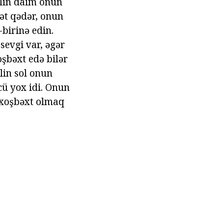
alin daim onun
ət qədər, onun
-birinə edin.
sevgi var, əgər
oşbəxt edə bilər
alin sol onun
ücü yox idi. Onun
n xoşbəxt olmaq