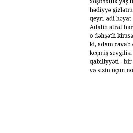
xoşbəxtlik yaş 
hədiyyə gizlətm
qeyri-adi həyat 
Adalin ətraf hər
o dəhşətli kimsə
ki, adam cavab o
keçmiş sevgilisi
qabiliyyəti - b
və sizin üçün n