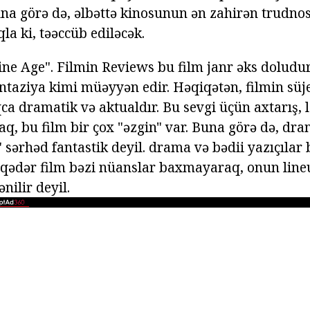
una görə də, əlbəttə kinosunun ən zahirən trudn
a ki, təəccüb ediləcək.
ine Age". Filmin Reviews bu film janr əks doludur
taziya kimi müəyyən edir. Həqiqətən, filmin süj
ca dramatik və aktualdır. Bu sevgi üçün axtarış, 
q, bu film bir çox "əzgin" var. Buna görə də, dra
 sərhəd fantastik deyil. drama və bədii yazıçılar 
 qədər film bəzi nüanslar baxmayaraq, onun line
nilir deyil.