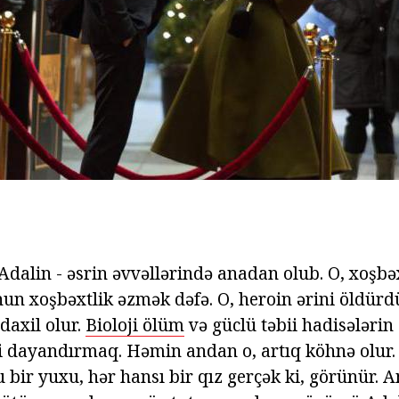
Adalin - əsrin əvvəllərində anadan olub. O, xoşbə
nun xoşbəxtlik əzmək dəfə. O, heroin ərini öldürdü
daxil olur.
Bioloji ölüm
və güclü təbii hadisələrin
 dayandırmaq. Həmin andan o, artıq köhnə olur. 
u bir yuxu, hər hansı bir qız gerçək ki, görünür.