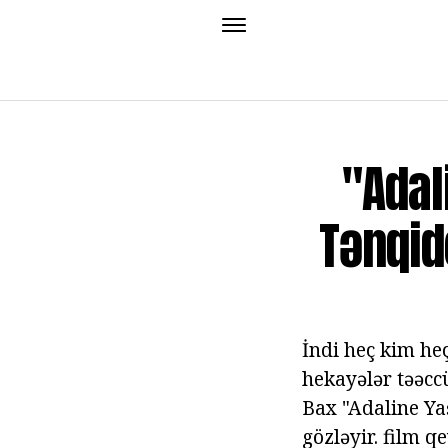
"Adal
Tənqid
İndi heç kim he
hekayələr təəccü
Bax "Adaline Yaş
gözləyir. film q