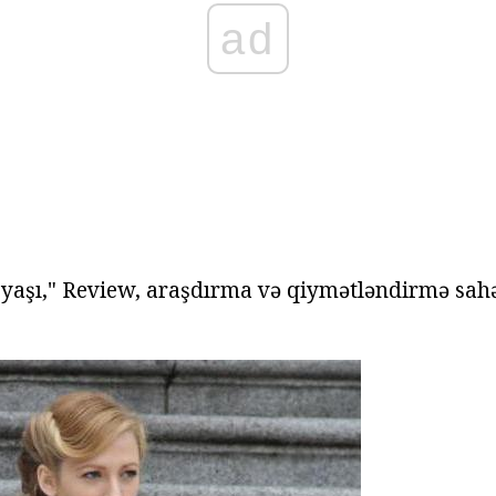
ad
 yaşı," Review, araşdırma və qiymətləndirmə sahə