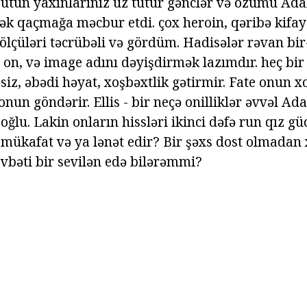
bütün yaxınlarınız üz tutur gənclər və özümü Ad
ək qaçmağa məcbur etdi. çox heroin, qəribə kifay
ölçüləri təcrübəli və gördüm. Hadisələr rəvan bir
 on, və image adını dəyişdirmək lazımdır. heç bir 
siz, əbədi həyat, xoşbəxtlik gətirmir. Fate onun x
nun göndərir. Ellis - bir neçə onilliklər əvvəl Ad
 oğlu. Lakin onların hissləri ikinci dəfə run qız g
ir mükafat və ya lənət edir? Bir şəxs dost olmada
övbəti bir sevilən edə bilərəmmi?