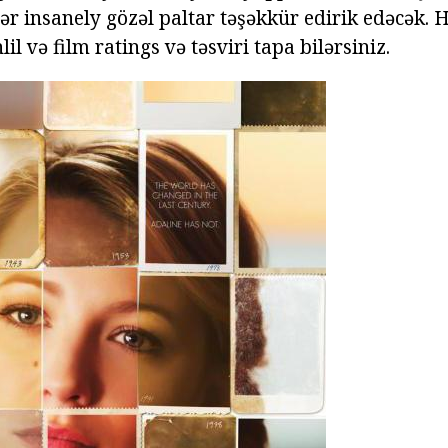
klər insanely gözəl paltar təşəkkür edirik edəcək.
hlil və film ratings və təsviri tapa bilərsiniz.