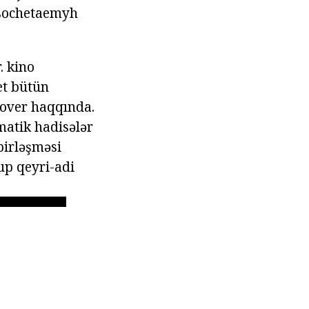
osochetaemyh
. kino
et bütün
lover haqqında.
matik hadisələr
birləşməsi
up qeyri-adi