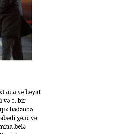
xt ana və həyat
 və o, bir
 qız bədəndə
əbədi gənc və
 Amma belə