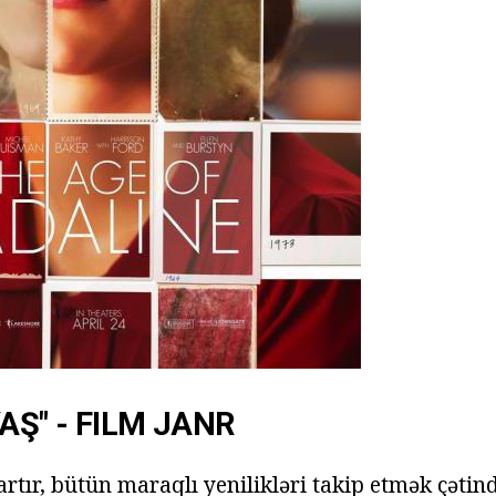
AŞ" - FILM JANR
rtır, bütün maraqlı yenilikləri takip etmək çətindi