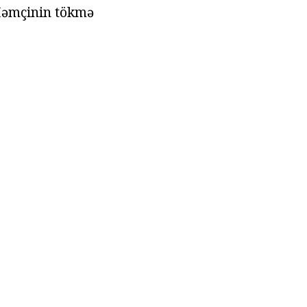
 Həmçinin tökmə