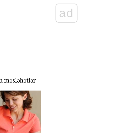
ad
n məsləhətlər