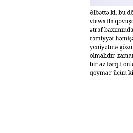
Əlbəttə ki, bu d
views ilə qovuşd
ətraf baxımınd
cəmiyyət həmişə
yeniyetmə gözün
olmalıdır. zama
bir az fərqli on
qoymaq üçün kifa