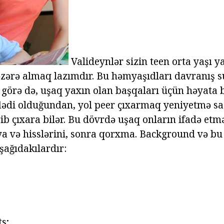
Valideynlər sizin teen orta yaşı ya
əzərə almaq lazımdır. Bu həmyaşıdları davranış s
görə də, uşaq yaxın olan başqaları üçün həyata b
flədi olduğundan, yol peer çıxarmaq yeniyetmə sad
rib çıxara bilər. Bu dövrdə uşaq onların ifadə et
ya və hisslərini, sonra qorxma. Background və bu
şağıdakılardır:
s;