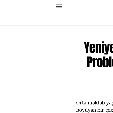
Yeniy
Probl
Orta məktəb yaş
böyüyən bir çox