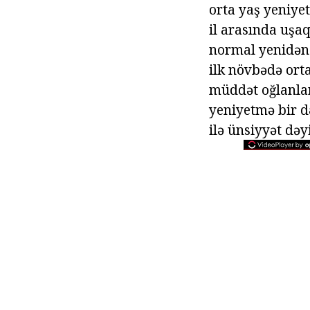
orta yaş yeniyet
il arasında uşa
normal yenidən 
ilk növbədə orta
müddət oğlanlara
yeniyetmə bir d
ilə ünsiyyət dəyi