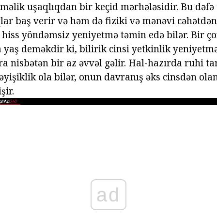
məlik uşaqlıqdan bir keçid mərhələsidir. Bu dəfə 
qlar baş verir və həm də fiziki və mənəvi cəhətd
hiss yöndəmsiz yeniyetmə təmin edə bilər. Bir ço
 yaş deməkdir ki, bilirik cinsi yetkinlik yeniyetmə
 nisbətən bir az əvvəl gəlir. Hal-hazırda ruhi ta
əyişiklik ola bilər, onun davranış əks cinsdən ol
şir.
ad