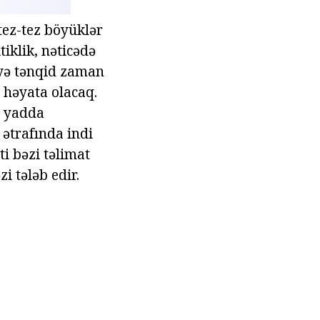
tez-tez böyüklər
tiklik, nəticədə
yə tənqid zaman
həyata olacaq.
u yadda
 ətrafında indi
ti bəzi təlimat
i tələb edir.