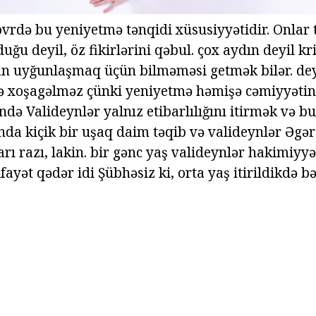
övrdə bu yeniyetmə tənqidi xüsusiyyətidir. Onlar 
uğu deyil, öz fikirlərini qəbul. çox aydın deyil kri
an uyğunlaşmaq üçün bilməməsi getmək bilər. de
 xoşagəlməz çünki yeniyetmə həmişə cəmiyyətin 
də Valideynlər yalnız etibarlılığını itirmək və b
nda kiçik bir uşaq daim təqib və valideynlər Əgər
ları razı, lakin. bir gənc yaş valideynlər hakimiyyə
yət qədər idi Şübhəsiz ki, orta yaş itirildikdə bəz