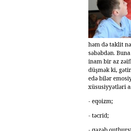
həm də taklit n
səbəbdən. Buna 
inam bir az zəi
düşmək ki, gəti
edə bilər emosi
xüsusiyyətləri a
- eqoizm;
- təcrid;
- qəzəb outburst