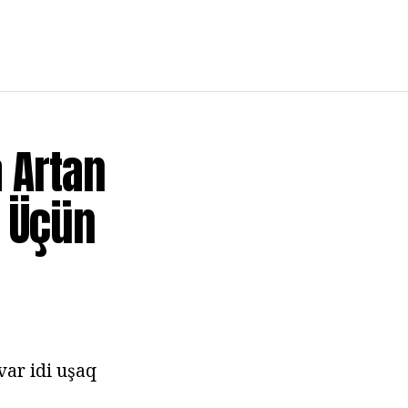
 Artan
q Üçün
ar idi uşaq