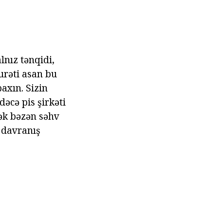
lnız tənqidi,
urəti asan bu
axın. Sizin
əcə pis şirkəti
mək bəzən səhv
 davranış