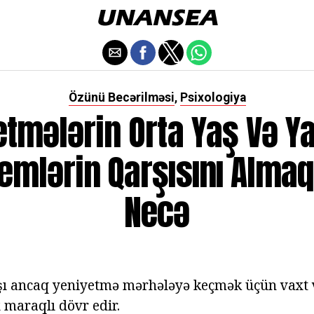
Özünü Becərilməsi
Psixologiya
,
etmələrin Orta Yaş Və Ya
emlərin Qarşısını Alma
Necə
ı ancaq yeniyetmə mərhələyə keçmək üçün vaxt v
 maraqlı dövr edir.