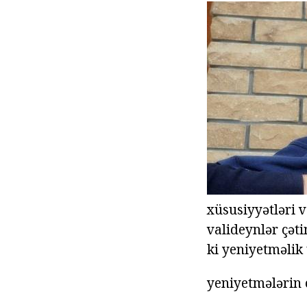
xüsusiyyətləri v
valideynlər çəti
ki yeniyetməlik 
yeniyetmələrin 