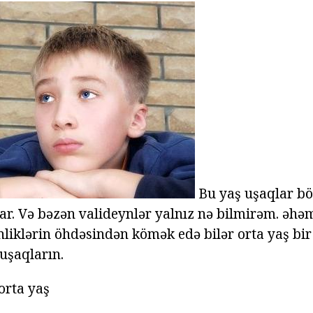
Bu yaş uşaqlar b
ar. Və bəzən valideynlər yalnız nə bilmirəm. əhəm
nliklərin öhdəsindən kömək edə bilər orta yaş bir
uşaqların.
orta yaş