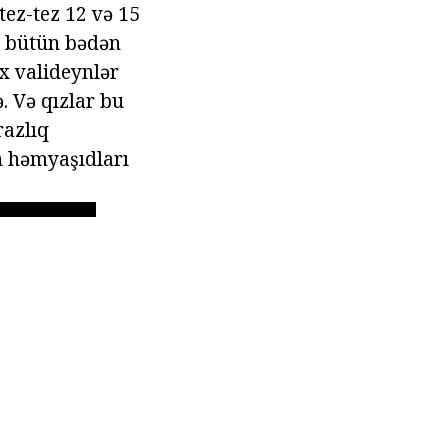
tez-tez 12 və 15
ən bütün bədən
x valideynlər
. Və qızlar bu
razlıq
an həmyaşıdları