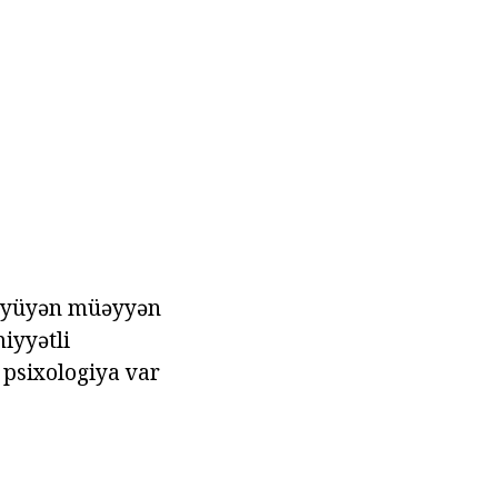
öyüyən müəyyən
iyyətli
 psixologiya var