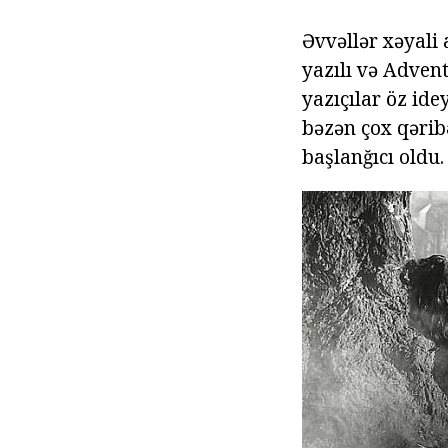
Əvvəllər xəyali 
yazılı və Advent
yazıçılar öz id
bəzən çox qərib
başlanğıcı oldu.