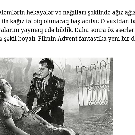
aləmlərin hekayələr və nağılları şəklində ağız ağız
 ilə kağız tətbiq olunacaq başladılar. O vaxtdan bə
eyalarını yaymaq edə bildik. Daha sonra öz əsərlə
ə şəkil boyalı. Filmin Advent fantastika yeni bir 