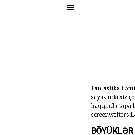
Fantastika həmi
sayəsində siz ç
haqqında tapa bi
screenwriters il
BÖYÜKLƏR 