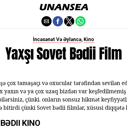
İncəsənət Və Əyləncə
Kino
,
Yaxşı Sovet Bədii Film
şə çox tamaşaçı və oxucular tərəfindən sevilən ed
ox yaxın və ya çox uzaq bizdən var keşfedilmemiş
lərsiniz, çünki. onların sonsuz hikmət keyfiyyətli
ə bitirdi çünki Sovet bədii filmlər, xüsusi diqqətə 
BƏDII KINO