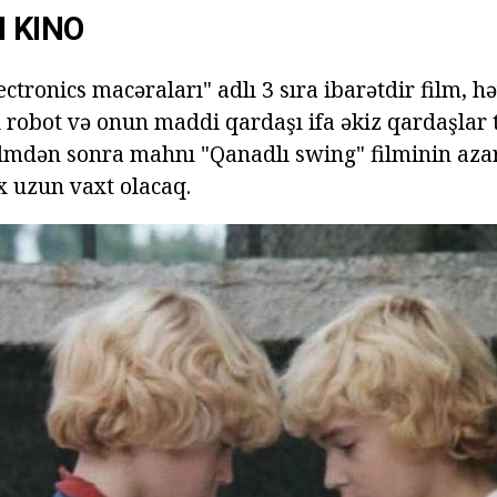
I KINO
ectronics macəraları" adlı 3 sıra ibarətdir film, 
 robot və onun maddi qardaşı ifa əkiz qardaşlar 
filmdən sonra mahnı "Qanadlı swing" filminin aza
x uzun vaxt olacaq.