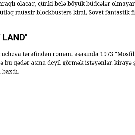
araqlı olacaq, çünki belə böyük büdcələr olmay
ütləq müasir blockbusters kimi, Sovet fantastik 
 LAND"
ucheva tərəfindən romanı əsasında 1973 "Mosfil
də bu qədər asma deyil görmək istəyənlər. kirayə ş
 baxdı.