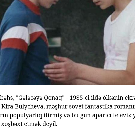
 bəhs, "Gələcəyə Qonaq" - 1985-ci ildə ölkənin ekr
lm Kira Bulycheva, məşhur sovet fantastika roman
rın populyarlıq itirmiş və bu gün aparıcı televizi
i xoşbəxt etmək deyil.