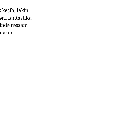
 keçib, lakin
ri, fantastika
rində rəssam
dövrün