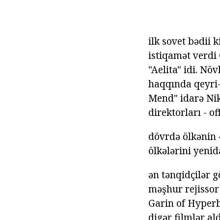
ilk sovet bədii 
istiqamət verdi
"Aelita" idi. Nö
haqqında qeyri-a
Mend" idarə Nik
direktorları - o
dövrdə ölkənin 4
ölkələrini yeni
ən tənqidçilər g
məşhur rejissor
Garin of Hyperb
digər filmlər ald