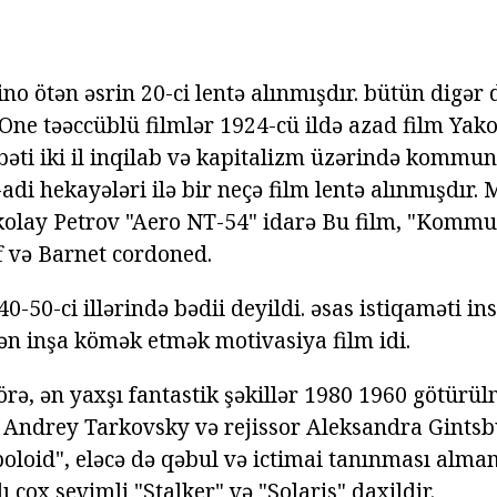
kino ötən əsrin 20-ci lentə alınmışdır. bütün digər 
 One təəccüblü filmlər 1924-cü ildə azad film Ya
vbəti iki il inqilab və kapitalizm üzərində kommu
di hekayələri ilə bir neçə film lentə alınmışdır. 
olay Petrov "Aero NT-54" idarə Bu film, "Kommun
ff və Barnet cordoned.
0-50-ci illərində bədii deyildi. əsas istiqaməti in
dən inşa kömək etmək motivasiya film idi.
örə, ən yaxşı fantastik şəkillər 1980 1960 götürül
 Andrey Tarkovsky və rejissor Aleksandra Gints
oloid", eləcə də qəbul və ictimai tanınması almam
ı çox sevimli "Stalker" və "Solaris" daxildir.