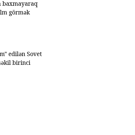
an baxmayaraq
film görmək
m" edilən Sovet
əkil birinci