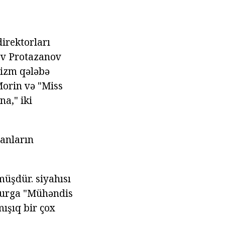
direktorları
kov Protazanov
nizm qələbə
Morin və "Miss
a," iki
sanların
müşdür. siyahısı
burga "Mühəndis
ışıq bir çox