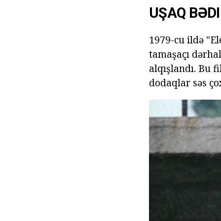
UŞAQ BƏDI
1979-cu ildə "El
tamaşaçı dərhal
alqışlandı. Bu 
dodaqlar səs ço