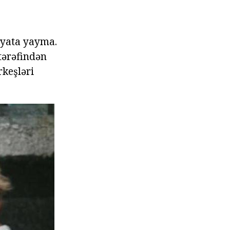
həyata yayma.
tərəfindən
rkeşləri