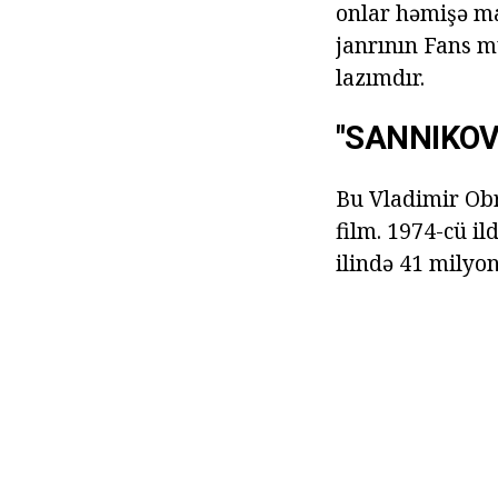
onlar həmişə m
janrının Fans m
lazımdır.
"SANNIKOV
Bu Vladimir Obr
film. 1974-cü il
ilində 41 milyon