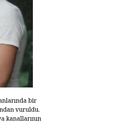
anlarında bir
ından vuruldu.
ya kanallarının