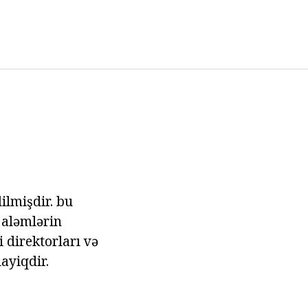
ilmişdir. bu
 aləmlərin
 direktorları və
layiqdir.