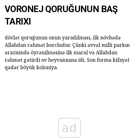
VORONEJ QORUĞUNUN BAŞ
TARIXI
dövlət qoruğunun onun yaradılması, ilk növbədə
Allahdan rəhmət borcludur. Çünki əvvəl milli parkın
ərazisində öyrənilməsinə ilk maral və Allahdan
rəhmət gətirdi ov heyvanxana idi. Son forma kifayət
qədər böyük koloniya.
ad