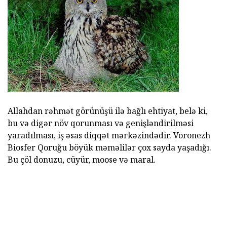
Allahdan rəhmət görünüşü ilə bağlı ehtiyat, belə ki,
bu və digər növ qorunması və genişləndirilməsi
yaradılması, iş əsas diqqət mərkəzindədir. Voronezh
Biosfer Qoruğu böyük məməlilər çox sayda yaşadığı.
Bu çöl donuzu, cüyür, moose və maral.