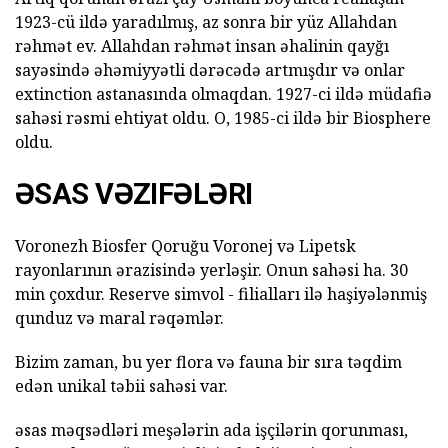
1923-cü ildə yaradılmış, az sonra bir yüz Allahdan
rəhmət ev. Allahdan rəhmət insan əhalinin qayğı
sayəsində əhəmiyyətli dərəcədə artmışdır və onlar
extinction astanasında olmaqdan. 1927-ci ildə müdafiə
sahəsi rəsmi ehtiyat oldu. O, 1985-ci ildə bir Biosphere
oldu.
ƏSAS VƏZIFƏLƏRI
Voronezh Biosfer Qoruğu Voronej və Lipetsk
rayonlarının ərazisində yerləşir. Onun sahəsi ha. 30
min çoxdur. Reserve simvol - filialları ilə haşiyələnmiş
qunduz və maral rəqəmlər.
Bizim zaman, bu yer flora və fauna bir sıra təqdim
edən unikal təbii sahəsi var.
əsas məqsədləri meşələrin ada işçilərin qorunması,