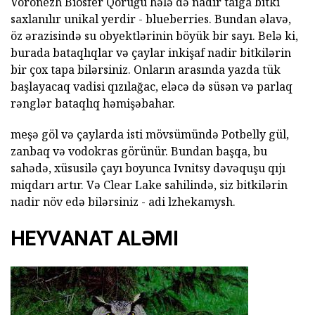
Voronezh Biosfer Qoruğu hələ də nadir taiga bitki
saxlanılır unikal yerdir - blueberries. Bundan əlavə,
öz ərazisində su obyektlərinin böyük bir sayı. Belə ki,
burada bataqlıqlar və çaylar inkişaf nadir bitkilərin
bir çox tapa bilərsiniz. Onların arasında yazda tük
başlayacaq vadisi qızılağac, eləcə də süsən və parlaq
rənglər bataqlıq həmişəbahar.
meşə göl və çaylarda isti mövsümündə Potbelly gül,
zanbaq və vodokras görünür. Bundan başqa, bu
sahədə, xüsusilə çayı boyunca Ivnitsy dəvəquşu qıjı
miqdarı artır. Və Clear Lake sahilində, siz bitkilərin
nadir növ edə bilərsiniz - adi lzhekamysh.
HEYVANAT ALƏMI