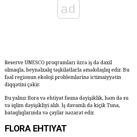
ad
Reserve UNESCO proqramları üzrə iş də daxil
olmaqla, beynəlxalq təşkilatlarla əməkdaşlıq edir. Bu
fəal regionun ekoloji problemlərinə ictimaiyyətin
diqqətini çəkir.
Bu yalnız flora və ehtiyat fauna dəyişiklik, həm də su
və iqlim dəyişikliyi alıb. İş davamlı də kiçik Tuna,
bataqlıqlarında və çaylar nəzarət edir.
FLORA EHTIYAT