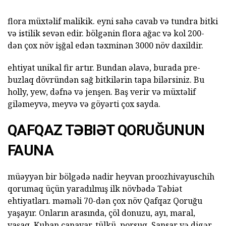
flora müxtəlif malikik. eyni sahə cavab və tundra bitki
və istilik sevən edir. bölgənin flora ağac və kol 200-
dən çox növ işğal edən təxminən 3000 növ daxildir.
ehtiyat unikal fir artır. Bundan əlavə, burada pre-
buzlaq dövründən sağ bitkilərin tapa bilərsiniz. Bu
holly, yew, dəfnə və jenşen. Baş verir və müxtəlif
giləmeyvə, meyvə və göyərti çox sayda.
QAFQAZ TƏBIƏT QORUĞUNUN
FAUNA
müəyyən bir bölgədə nadir heyvan proozhivayuschih
qorumaq üçün yaradılmış ilk növbədə Təbiət
ehtiyatları. məməli 70-dən çox növ Qafqaz Qoruğu
yaşayır. Onların arasında, çöl donuzu, ayı, maral,
vaşaq, Kuban canavar, tülkü, porsuq, Sansar və digər