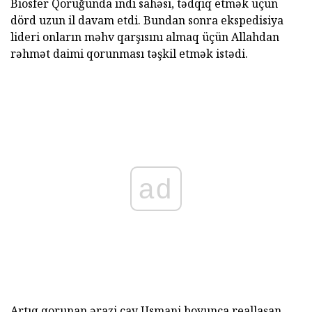
Biosfer Qoruğunda indi sahəsi, tədqiq etmək üçün
dörd uzun il davam etdi. Bundan sonra ekspedisiya
lideri onların məhv qarşısını almaq üçün Allahdan
rəhmət daimi qorunması təşkil etmək istədi.
ad
Artıq qorunan ərazi çay Usmani boyunca reallaşan