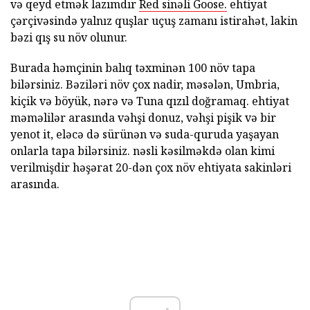
və qeyd etmək lazımdır
Red sinəli Goose.
ehtiyat
çərçivəsində yalnız quşlar uçuş zamanı istirahət, lakin
bəzi qış su növ olunur.
Burada həmçinin balıq təxminən 100 növ tapa
bilərsiniz. Bəziləri növ çox nadir, məsələn, Umbria,
kiçik və böyük, nərə və Tuna qızıl doğramaq. ehtiyat
məməlilər arasında vəhşi donuz, vəhşi pişik və bir
yenot it, eləcə də sürünən və suda-quruda yaşayan
onlarla tapa bilərsiniz. nəsli kəsilməkdə olan kimi
verilmişdir həşərat 20-dən çox növ ehtiyata sakinləri
arasında.