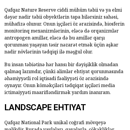
Qafqaz Nature Reserve ciddi mühüm təbii və ya elmi
dəyər nadir təbii obyektlərin tapa bilərsiniz sahəsi,
mühafizə olunur. Onun işçiləri öz ərazisində, biosferin
monitorinq mexanizmlərinin, eləcə də orqanizmlər
antropogen amillər, eləcə də bu amillər qarşı
qorunması yaşayan təsir nəzarət etmək üçün aşkar
nadir növlərinin tədqiqi ilə məşğul olur.
Bu insan təbiətinə hər hansı bir dəyişiklik olmadan
qalmaq lazımdır, çünki alimlər ehtiyat qorunmasında
əhəmiyyətli rol iqtisadi fəaliyyəti öz ərazisində
oynayır. Onun köməkçiləri tədqiqat işçiləri media
ictimaiyyəti maarifləndirmək yardım inanıram.
LANDSCAPE EHTIYAT
Qafqaz National Park unikal coğrafi mövqeyə
malikdir. Burada yaylaları, qayalarla, çökəkliklər,