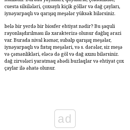
cuesta silsilələri, çoxsaylı kiçik göllər və dağ çayları,
iynəyarpaqlı və qarışıq meşələr yüksək bilərsiniz.
belə bir yerdə bir biosfer ehtiyat nədir? Bu şaquli
rayonlaşdırılması ilə xarakterizə olunur dağlıq ərazi
var. Burada nival kəmər, subalp qarışıq meşələr,
iynəyarpaqlı və fıstıq meşələri, və s. dərələr, siz meşə
və çəmənlikləri, eləcə də göl və dağ axını bilərsiniz.
dağ zirvələri yaratmaq əbədi buzlaqlar və ehtiyat çox
çaylar ilə əhatə olunur.
ad