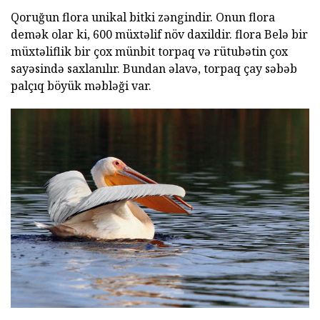
Qoruğun flora unikal bitki zəngindir. Onun flora
demək olar ki, 600 müxtəlif növ daxildir. flora Belə bir
müxtəliflik bir çox münbit torpaq və rütubətin çox
sayəsində saxlanılır. Bundan əlavə, torpaq çay səbəb
palçıq böyük məbləği var.