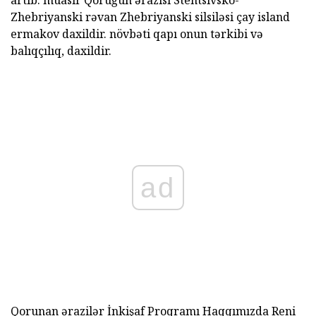
Zhebriyanski rəvan Zhebriyanski silsiləsi çay island
ermakov daxildir. növbəti qapı onun tərkibi və
balıqçılıq, daxildir.
ad
Qorunan ərazilər İnkişaf Proqramı Haqqımızda Reni