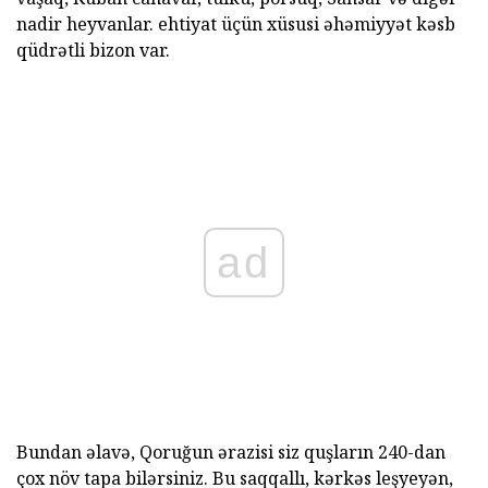
nadir heyvanlar. ehtiyat üçün xüsusi əhəmiyyət kəsb
qüdrətli bizon var.
ad
Bundan əlavə, Qoruğun ərazisi siz quşların 240-dan
çox növ tapa bilərsiniz. Bu saqqallı, kərkəs leşyeyən,