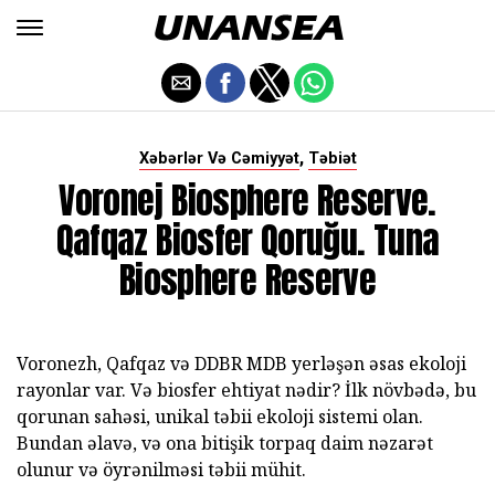
,
Xəbərlər Və Cəmiyyət
Təbiət
Voronej Biosphere Reserve.
Qafqaz Biosfer Qoruğu. Tuna
Biosphere Reserve
Voronezh, Qafqaz və DDBR MDB yerləşən əsas ekoloji
rayonlar var. Və biosfer ehtiyat nədir? İlk növbədə, bu
qorunan sahəsi, unikal təbii ekoloji sistemi olan.
Bundan əlavə, və ona bitişik torpaq daim nəzarət
olunur və öyrənilməsi təbii mühit.