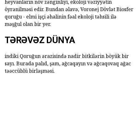
heyvanların növ zənginliyi, ekoloji vəziyyətin
öyrənilməsi edir. Bundan əlavə, Voronej Dövlət Biosfer
qoruğu - elmi işçi əhalinin fəal ekoloji təhsili ilə
məşğul olan bir yer.
TƏRƏVƏZ DÜNYA
indiki Qoruğun ərazisində nadir bitkilərin böyük bir
sayı. Burada palıd, şam, ağcaqayın və ağcaqovaq ağac
təəccüblü birləşməsi.