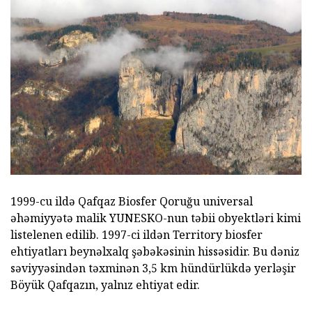
1999-cu ildə Qafqaz Biosfer Qoruğu universal
əhəmiyyətə malik YUNESKO-nun təbii obyektləri kimi
listelenen edilib. 1997-ci ildən Territory biosfer
ehtiyatları beynəlxalq şəbəkəsinin hissəsidir. Bu dəniz
səviyyəsindən təxminən 3,5 km hündürlükdə yerləşir
Böyük Qafqazın, yalnız ehtiyat edir.