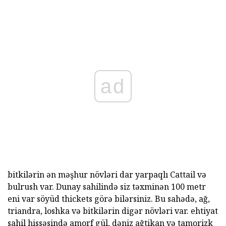
ad
bitkilərin ən məşhur növləri dar yarpaqlı Cattail və
bulrush var. Dunay sahilində siz təxminən 100 metr
eni var söyüd thickets görə bilərsiniz. Bu sahədə, ağ,
triandra, loshka və bitkilərin digər növləri var. ehtiyat
sahil hissəsində amorf gül, dəniz ağtikan və tamorizk