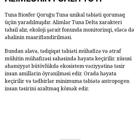
Tuna Biosfer Qoruğu Tuna unikal təbiəti qorumaq
üçün yaradılmışdır. Alimlər Tuna Delta xarakteri
təhsil alır, ekoloji şərait fonunda monitorinqi, eləcə də
əhalinin maarifləndirilməsi.
Bundan əlavə, tədqiqat təbiəti mühafizə və ətraf
mühitin mühafizəsi sahəsində həyata keçirilir. xüsusi
əhəmiyyət bütövlükdə ekosistem vəziyyətinə təsir
insan amillərin öyrənilməsi edir. Orada həyata
keçirilir və tədbirlər minimuma təbiətə antropogen
insan təsirini azaltmaq kömək edir.