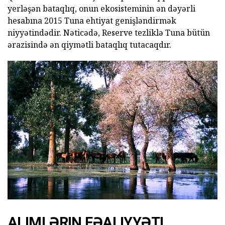
yerləşən bataqlıq, onun ekosisteminin ən dəyərli
hesabına 2015 Tuna ehtiyat genişləndirmək
niyyətindədir. Nəticədə, Reserve tezliklə Tuna bütün
ərazisində ən qiymətli bataqlıq tutacaqdır.
ALIMLƏRIN FƏALIYYƏTI