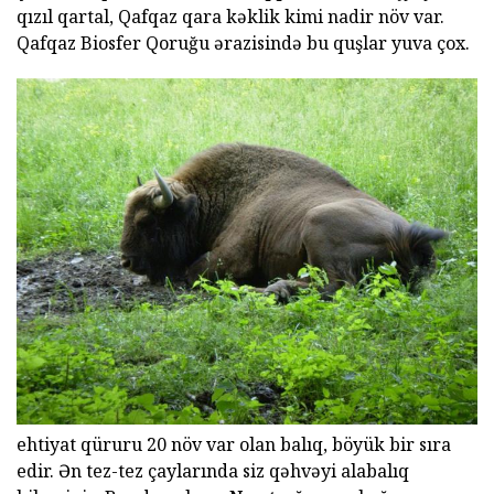
qızıl qartal, Qafqaz qara kəklik kimi nadir növ var.
Qafqaz Biosfer Qoruğu ərazisində bu quşlar yuva çox.
ehtiyat qüruru 20 növ var olan balıq, böyük bir sıra
edir. Ən tez-tez çaylarında siz qəhvəyi alabalıq