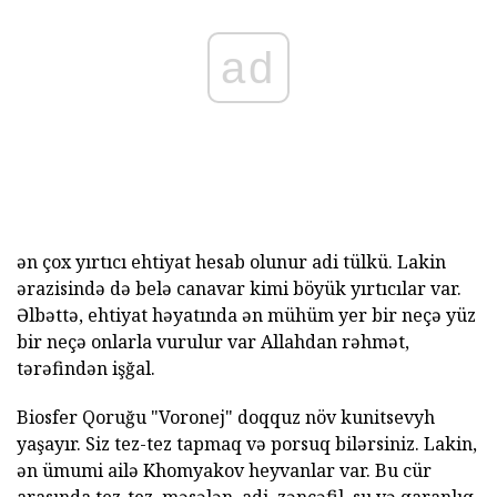
ad
ən çox yırtıcı ehtiyat hesab olunur adi tülkü. Lakin
ərazisində də belə canavar kimi böyük yırtıcılar var.
Əlbəttə, ehtiyat həyatında ən mühüm yer bir neçə yüz
bir neçə onlarla vurulur var Allahdan rəhmət,
tərəfindən işğal.
Biosfer Qoruğu "Voronej" doqquz növ kunitsevyh
yaşayır. Siz tez-tez tapmaq və porsuq bilərsiniz. Lakin,
ən ümumi ailə Khomyakov heyvanlar var. Bu cür
arasında tez-tez, məsələn, adi, zəncəfil, su və qaranlıq