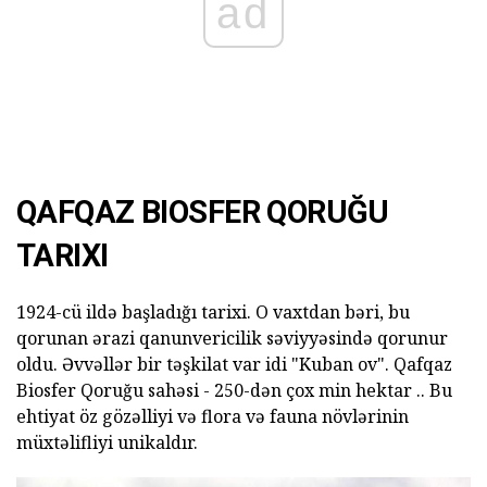
ad
QAFQAZ BIOSFER QORUĞU
TARIXI
1924-cü ildə başladığı tarixi. O vaxtdan bəri, bu
qorunan ərazi qanunvericilik səviyyəsində qorunur
oldu. Əvvəllər bir təşkilat var idi "Kuban ov". Qafqaz
Biosfer Qoruğu sahəsi - 250-dən çox min hektar .. Bu
ehtiyat öz gözəlliyi və flora və fauna növlərinin
müxtəlifliyi unikaldır.