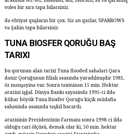
voles bir sıra tapa bilərsiniz.
də ehtiyat quşların bir çox. Siz ən qazlar, SPARROWS
və Şahin tapa bilərsiniz.
TUNA BIOSFER QORUĞU BAŞ
TARIXI
bu qorunan alan tarixi Tuna flooded sahələri Qara
dəniz Qoruğunun filialı əsasında yaradılmışdır 1981,
öz mənşəyinə var. Sonra təxminən 15 min. Hektar
ərazini işğal. Dünya Bankı sayəsində 1995-ci ildə
kübar böyük Tuna Biosfer Qoruğu kiçik müdafiə
sahəsində əsasında təşkil bacardı.
ərazisinin Prezidentinin Fərmanı sonra 1998-ci ildə
olduğu cari ölçüsü, demək olar ki, 50 min. hektar
artıb. müasir Qoruğun ərazisi Stentsivsko-