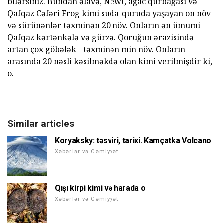
bilərsiniz. Bundan əlavə, Newt, ağac qurbağası və
Qafqaz Cəfəri Frog kimi suda-quruda yaşayan on növ
və sürünənlər təxminən 20 növ. Onların ən ümumi -
Qafqaz kərtənkələ və gürzə. Qoruğun ərazisində
artan çox göbələk - təxminən min növ. Onların
arasında 20 nəsli kəsilməkdə olan kimi verilmişdir ki,
o.
Similar articles
Koryaksky: təsviri, tarixi. Kamçatka Volcano
Xəbərlər və Cəmiyyət
Qışı kirpi kimi və harada o
Xəbərlər və Cəmiyyət