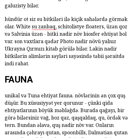
galuzisty bilər.
hündür ot siz su bitkiləri ilə kiçik sahələrdə görmək
olar. White
su zanbaq,
schitolistye floaters, üzən qoz
və Salvinia üzən - bitki nadir növ biosfer ehtiyat bol
var. son vaxtlara qədər Photo nadir növü yalnız
Ukrayna Qırmızı kitab görülə bilər. Lakin nadir
bitkilərin alimlərin səyləri sayəsində təbii şəraitdə
indi rahat.
FAUNA
unikal və Tuna ehtiyat fauna. növlərinin ən çox quş
düşür. Bu xüsusiyyət yer qorunur - çünki qida
ehtiyatlarının böyük məbləğdə. Burada qağayı, bir
görə bilərsiniz vağ, boz qaz, qaşqaldaq, qu, ördək və
tern. Bundan əlavə, quş nadir növ var. Onların
arasında çəhrayı qutan, spoonbills, Dalmatian qutan