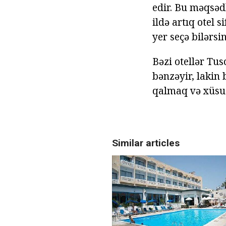
edir. Bu məqsədl
ildə artıq otel 
yer seçə bilərsin
Bəzi otellər Tus
bənzəyir, lakin 
qalmaq və xüsus
Similar articles