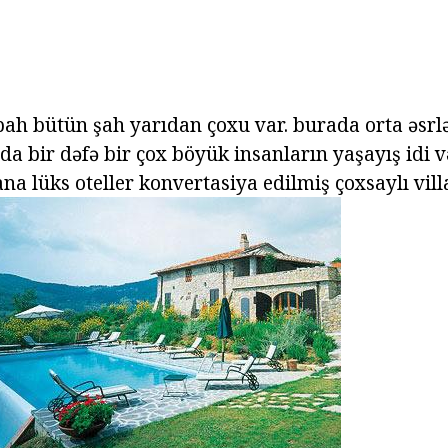
bah bütün şah yarıdan çoxu var. burada orta əsrlə
a bir dəfə bir çox böyük insanların yaşayış idi və
ana lüks oteller konvertasiya edilmiş çoxsaylı vill