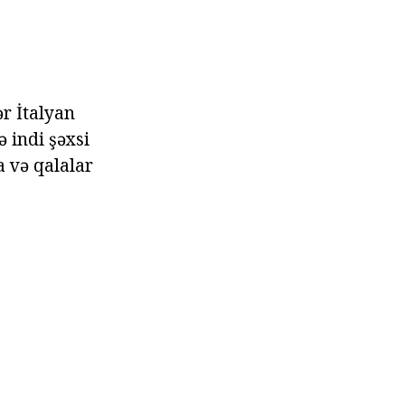
r İtalyan
 indi şəxsi
a və qalalar