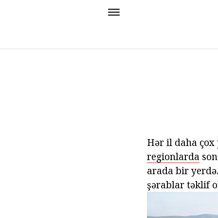
Hər il daha çox
regionlarda
sons
arada bir yerdə.
şərablar təklif