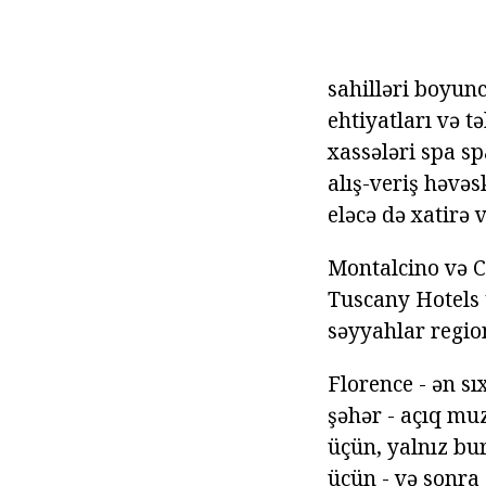
sahilləri boyunc
ehtiyatları və tə
xassələri spa s
alış-veriş həvə
eləcə də xatirə 
Montalcino və Ch
Tuscany Hotels t
səyyahlar region
Florence - ən s
şəhər - açıq mu
üçün, yalnız bur
üçün - və sonra