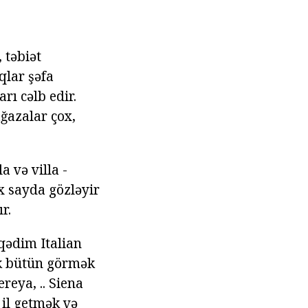
 təbiət
aqlar şəfa
ı cəlb edir.
ağazalar çox,
a və villa -
ox sayda gözləyir
r.
 qədim Italian
tik bütün görmək
reya, .. Siena
 il getmək və