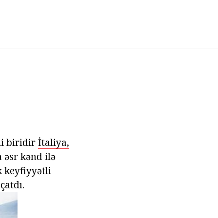
i biridir
İtaliya,
 əsr kənd ilə
 keyfiyyətli
çatdı.