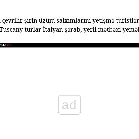
 çevrilir şirin üzüm salxımlarını yetişmə turistlər 
 Tuscany turlar İtalyan şərab, yerli mətbəxi yemə
ad