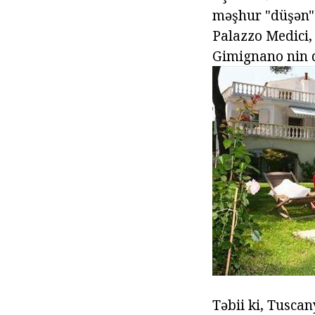
məşhur "düşən" 
Palazzo Medici,
Gimignano nin q
Təbii ki, Tusca