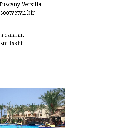
 Tuscany Versilia
sootvetvii bir
s qalalar,
ism təklif