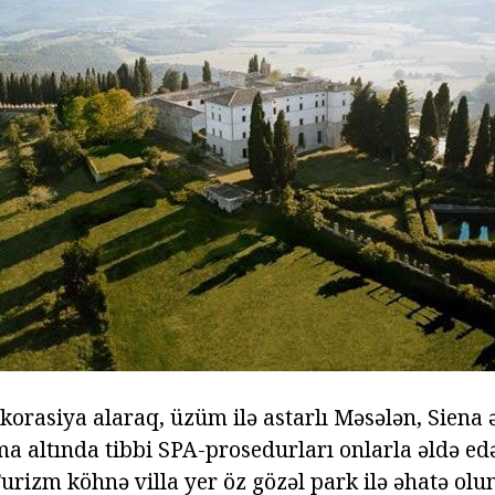
ekorasiya alaraq, üzüm ilə astarlı Məsələn, Siena ə
a altında tibbi SPA-prosedurları onlarla əldə edə
rizm köhnə villa yer öz gözəl park ilə əhatə ol