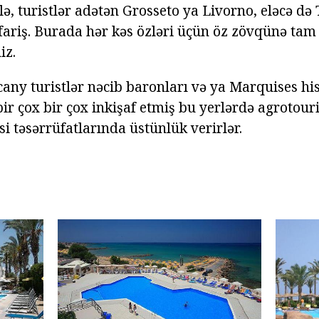
ə, turistlər adətən Grosseto ya Livorno, eləcə də
sifariş. Burada hər kəs özləri üçün öz zövqünə tam 
iz.
cany turistlər nəcib baronları və ya Marquises his
bir çox bir çox inkişaf etmiş bu yerlərdə agrotour
i təsərrüfatlarında üstünlük verirlər.