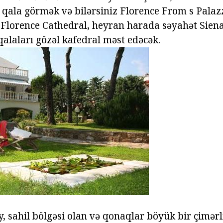
qala görmək və bilərsiniz Florence From s Palazz
 Florence Cathedral, heyran harada səyahət Siena
alaları gözəl kafedral məst edəcək.
ny, sahil bölgəsi olan və qonaqlar böyük bir çimə