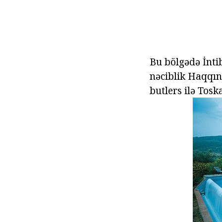
Bu bölgədə İnti
nəciblik Haqqınd
butlers ilə Tosk