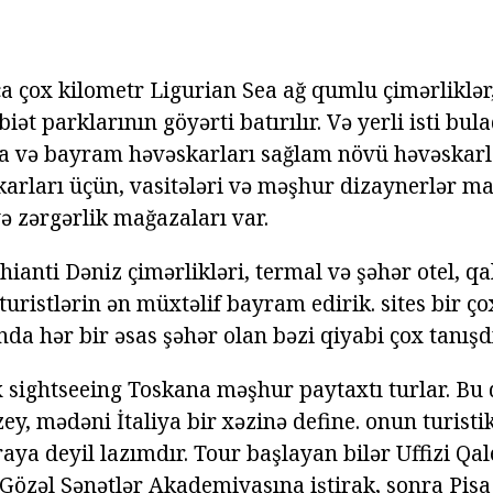
a çox kilometr Ligurian Sea ağ qumlu çimərliklər,
biət parklarının göyərti batırılır. Və yerli isti bul
pa və bayram həvəskarları sağlam növü həvəskarlar
skarları üçün, vasitələri və məşhur dizaynerlər m
və zərgərlik mağazaları var.
ianti Dəniz çimərlikləri, termal və şəhər otel, qal
uristlərin ən müxtəlif bayram edirik. sites bir ç
da hər bir əsas şəhər olan bəzi qiyabi çox tanışdı
ıx sightseeing Toskana məşhur paytaxtı turlar. Bu
zey, mədəni İtaliya bir xəzinə define. onun turis
aya deyil lazımdır. Tour başlayan bilər Uffizi Qale
 Gözəl Sənətlər Akademiyasına iştirak, sonra Pisa