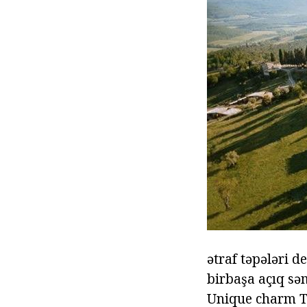
ətraf təpələri d
birbaşa açıq səm
Unique charm Tu