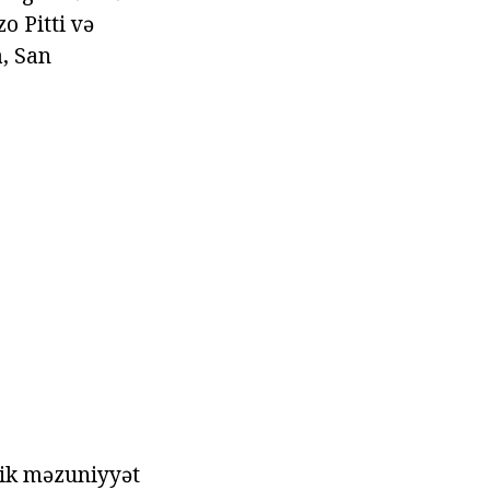
o Pitti və
, San
rlik məzuniyyət