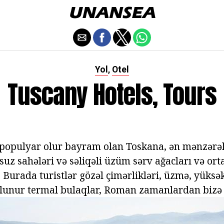
Yol
Otel
,
Tuscany Hotels, Tours
 populyar olur bayram olan Toskana, ən mənzərəl
uz sahələri və səliqəli üzüm sərv ağacları və orta
 Burada turistlər gözəl çimərlikləri, üzmə, yüksək
 olunur termal bulaqlar, Roman zamanlardan bizə 