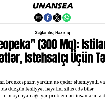
Sağlamlıq
Hazırlıq
,
eopeka" (300 Mq): Istifa
tlər, Istehsalçı Üçün T
lar, bronxospazm yardım nə qədər əhəmiyyətli vax
tdə düzgün fəaliyyət həyatını xilas edə bilər.
ların oynayan ağciyər problemləri insanların əl