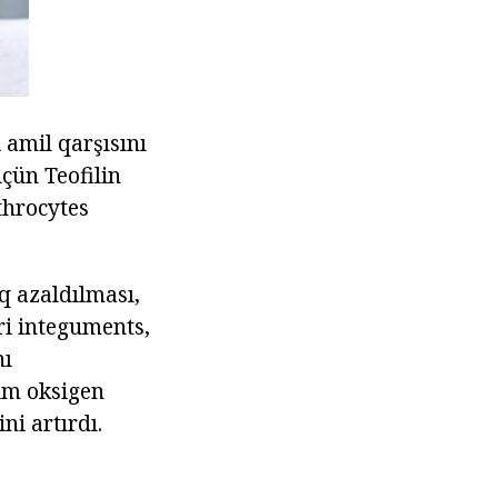
amil qarşısını
çün Teofilin
ythrocytes
q azaldılması,
ri integuments,
nı
tım oksigen
ni artırdı.