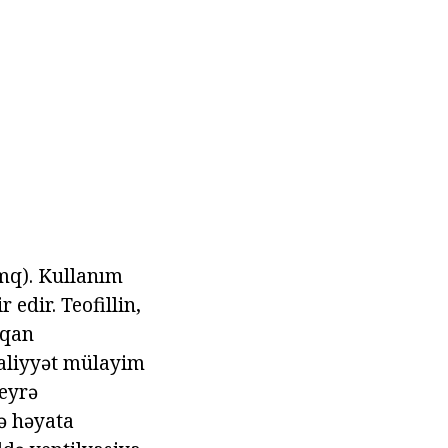
 mq). Kullanım
 edir. Teofillin,
 qan
əaliyyət mülayim
ceyrə
və həyata