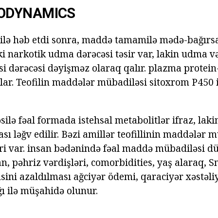
ODYNAMICS
in ilə həb etdi sonra, maddə tamamilə mədə-bağırs
ki narkotik udma dərəcəsi təsir var, lakin udma v
i dərəcəsi dəyişməz olaraq qalır. plazma protein-
r. Teofilin maddələr mübadiləsi sitoxrom P450 i
əsilə fəal formada istehsal metabolitlər ifraz, la
ası ləğv edilir. Bəzi amillər teofillinin maddələr 
iri var. insan bədənində fəal maddə mübadiləsi dü
 pəhriz vərdişləri, comorbidities, yaş alaraq, S
ensini azaldılması ağciyər ödemi, qaraciyər xəstəl
ğı ilə müşahidə olunur.