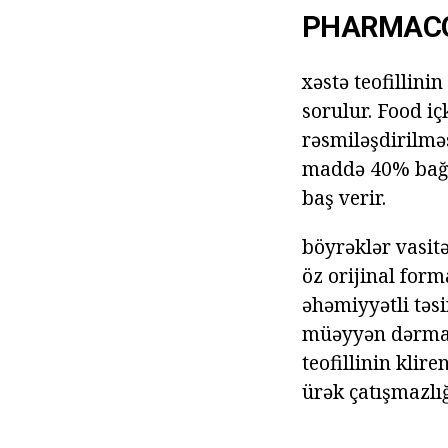
PHARMAC
xəstə teofillin
sorulur. Food iç
rəsmiləşdirilməs
maddə 40% bağla
baş verir.
böyrəklər vasit
öz orijinal form
əhəmiyyətli təs
müəyyən dərman,
teofillinin klir
ürək çatışmazlı