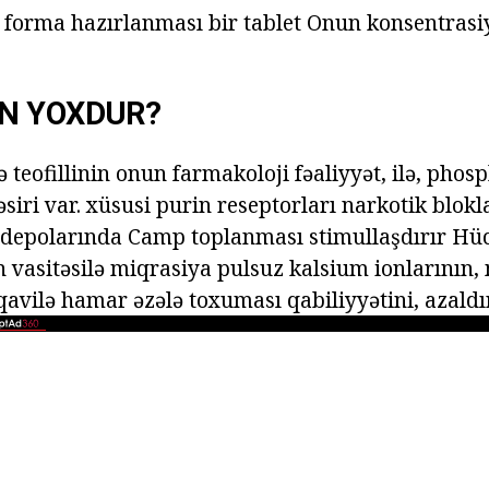
 Bu forma hazırlanması bir tablet Onun konsentras
N YOXDUR?
 teofillinin onun farmakoloji fəaliyyət, ilə, phos
təsiri var. xüsusi purin reseptorları narkotik blokla
 depolarında Camp toplanması stimullaşdırır Hü
vasitəsilə miqrasiya pulsuz kalsium ionlarının,
avilə hamar əzələ toxuması qabiliyyətini, azaldır