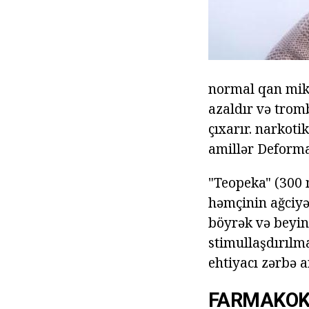
normal qan mikr
azaldır və trom
çıxarır. narkoti
amillər Deforma
"Teopeka" (300 
həmçinin ağciyə
böyrək və beyin 
stimullaşdırılm
ehtiyacı zərbə a
FARMAKOKI