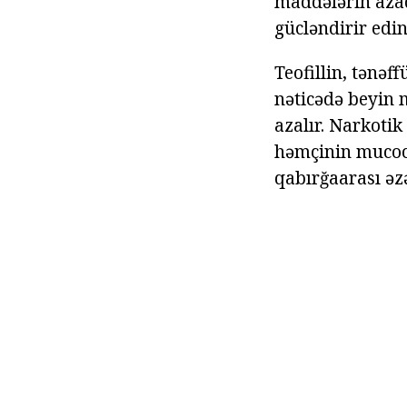
maddələrin azad
gücləndirir edin
Teofillin, tənə
nəticədə beyin 
azalır. Narkoti
həmçinin mucocil
qabırğaarası əzə