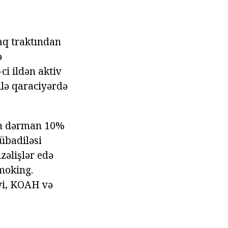
aq traktından
ə
ci ildən aktiv
lə qaraciyərdə
kin dərman 10%
mübadiləsi
zəlişlər edə
moking.
iyi, KOAH və