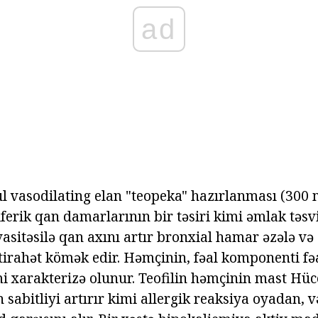
ad
ul vasodilating elan "teopeka" hazırlanması (300
ferik qan damarlarının bir təsiri kimi əmlak təsvir
asitəsilə qan axını artır bronxial hamar əzələ və
tirahət kömək edir. Həmçinin, fəal komponenti f
i xarakterizə olunur. Teofilin həmçinin mast Hü
sabitliyi artırır kimi allergik reaksiya oyadan, 