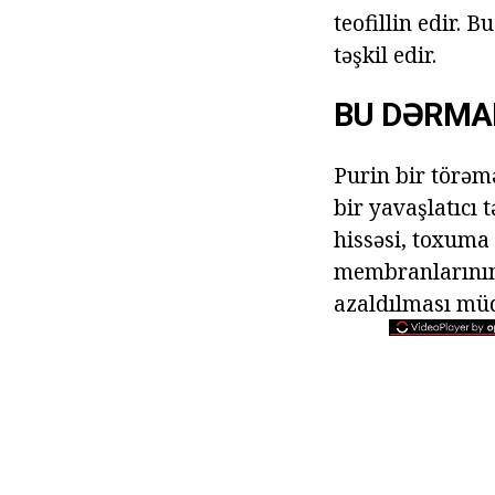
teofillin edir.
təşkil edir.
BU DƏRMA
Purin bir törəmə
bir yavaşlatıcı 
hissəsi, toxuma
membranlarının 
azaldılması müq