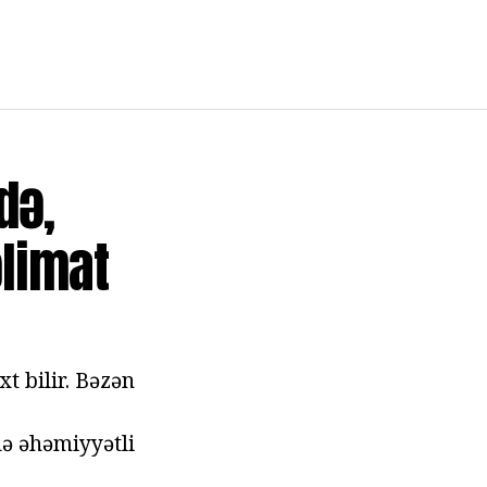
də,
əlimat
t bilir. Bəzən
də əhəmiyyətli