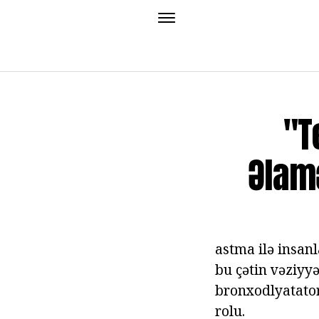
"T
Əlamə
astma ilə insan
bu çətin vəziyyə
bronxodlyatator
rolu.