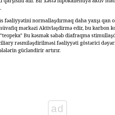
 qarşısını alır. Bir xəstə hipokaliemiya aktiv ma
.
ffüs fəaliyyətini normallaşdırmaq daha yaxşı qan
müvafiq mərkəzi Aktivləşdirmə edir, bu karbon k
k "teopeka" Bu kəsmək səbəb diafraqma stimullaşdı
iary rəsmiləşdirilməsi fəaliyyəti göstərici dəyər
lələrin gücləndirir artırır.
ad