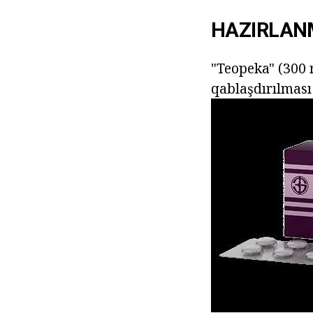
HAZIRLANM
"Teopeka" (300 m
qablaşdırılması 