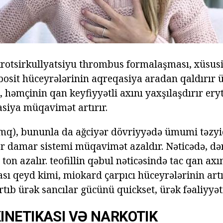
otsirkullyatsiyu thrombus formalaşması, xüsusi 
bosit hüceyrələrinin aqreqasiya aradan qaldırır ü
k, həmçinin qan keyfiyyətli axını yaxşılaşdırır er
siya müqavimət artırır.
mq), bununla da ağciyər dövriyyədə ümumi təzyi
r damar sistemi müqavimət azaldır. Nəticədə, də
ton azalır. teofillin qəbul nəticəsində tac qan axı
ası qeyd kimi, miokard çarpıcı hüceyrələrinin ar
rtıb ürək sancılar gücünü quickset, ürək fəaliyyəti
NETIKASI VƏ NARKOTIK