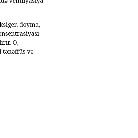
ddə ventilyasiya
 oksigen doyma,
onsentrasiyası
rır. O,
i tənəffüs və