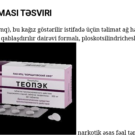
ASI TƏSVIRI
q), bu kağız göstərilir istifadə üçün təlimat ağ 
qablaşdırılır dairəvi formalı, ploskotsilindriches
narkotik əsas fəal tər