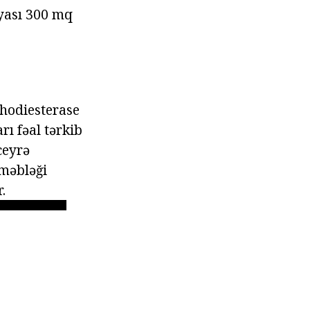
iyası 300 mq
phodiesterase
rı fəal tərkib
ceyrə
 məbləği
.