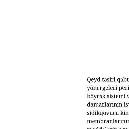
Qeyd təsiri qəb
yönergeleri peri
böyrək sistemi v
damarlarının is
sidikqovucu kim
membranlarının 