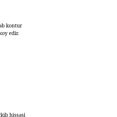
həb kontur
koy edir.
kib hissəsi