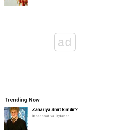
ad
Trending Now
Zahariya Smit kimdir?
İncəsənət və Əyləncə