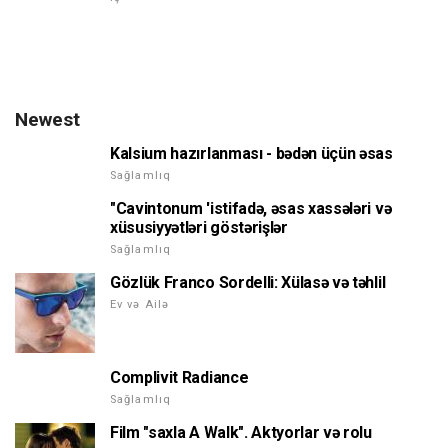
Newest
Kalsium hazırlanması - bədən üçün əsas
Sağlamlıq
"Cavintonum 'istifadə, əsas xassələri və
xüsusiyyətləri göstərişlər
Sağlamlıq
Gözlük Franco Sordelli: Xülasə və təhlil
Ev və Ailə
Complivit Radiance
Sağlamlıq
Film "saxla A Walk". Aktyorlar və rolu