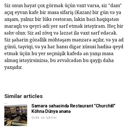
Siz onun həyat çox görmək üçün vaxt varsa, siz "dam"
açıq eyvan kafe bir masa sifariş (Kazan) bir gün və ya
axşam, yalnız bir lüks restoran, lakin bəzi həqiqətən
maraqlı və qeyri-adi yer sərf etmək istəyirəm.
Heç bir
səhv olun: Siz əsl zövq və ləzzət ilə vaxt sərf edəcək.
Siz şəhərin gözəllik möhtəşəm mənzərə açılır, və ya ad
günü, təşviqi, və ya hər hansı digər xüsusi hadisə qeyd
etmək üçün bu yer seçmişik kafedə ən yaxşı masa
almaq istəyirsinizsə, bu əvvəlcədən bu qayğı daha
yaxşıdır.
Similar articles
Samara sahəsində Restaurant "Churchill"
Köhnə Dünya ənənə
Qida və içkilər