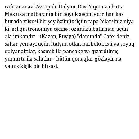
cafe ənənəvi Avropalı, İtalyan, Rus, Yapon və hətta
Meksika mətbəxinin bir böyük seçim edir.
hər kəs
burada xüsusi bir şey özünüz üçün tapa bilərsiniz niyə
ki.
əsl qastronomiya cənnət özünüzü batırmaq üçün
əla imkandır - (Kazan, Rusiya) "damında" Cafe: deniz,
səhər yeməyi üçün İtalyan otlar, barbekü, isti və soyuq
qəlyanaltılar, kəsmik ilə pancake və qızardılmış
yumurta ilə salatlar - bütün qonaqlar gözləyir nə
yalnız kiçik bir hissəsi.