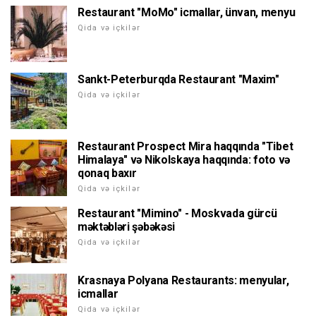
Restaurant "MoMo" icmallar, ünvan, menyu
Qida və içkilər
Sankt-Peterburqda Restaurant "Maxim"
Qida və içkilər
Restaurant Prospect Mira haqqında "Tibet
Himalaya" və Nikolskaya haqqında: foto və
qonaq baxır
Qida və içkilər
Restaurant "Mimino" - Moskvada gürcü
məktəbləri şəbəkəsi
Qida və içkilər
Krasnaya Polyana Restaurants: menyular,
icmallar
Qida və içkilər