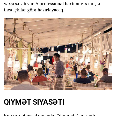
yaxşı şərab var.
A professional bartenders müştəri
incə içkilər görə hazırlayacaq.
QIYMƏT SIYASƏTI
Bir çox potensial qonaqlar "damında" maraqlı