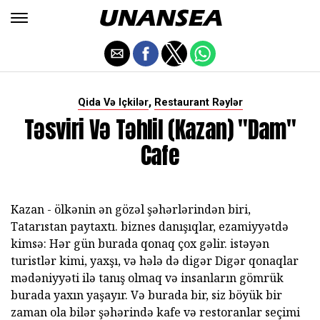
,
Qida Və Içkilər
Restaurant Rəylər
Təsviri Və Təhlil (Kazan) "dam"
Cafe
Kazan - ölkənin ən gözəl şəhərlərindən biri,
Tatarıstan paytaxtı.
biznes danışıqlar, ezamiyyətdə
kimsə: Hər gün burada qonaq çox gəlir.
istəyən
turistlər kimi, yaxşı, və hələ də digər Digər qonaqlar
mədəniyyəti ilə tanış olmaq və insanların gömrük
burada yaxın yaşayır.
Və burada bir, siz böyük bir
zaman ola bilər şəhərində kafe və restoranlar seçimi