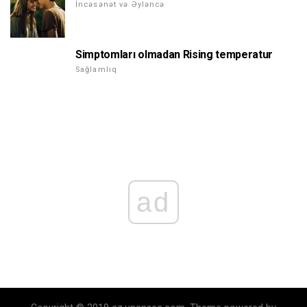
İncəsənət və Əyləncə
Simptomları olmadan Rising temperatur
Sağlamlıq
ad