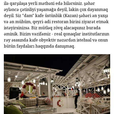
ilə qarşılaşa yerli mətbəxi edə bilərsiniz.
şəhər
əyləncə çətinliyi yaşamağa deyil, lakin çox dayanmaq
deyil.
Siz "dam" kafe üstünlük (Kazan) şəhəri ən yaxşı
və ən mühüm, qeyri-adi restoran birini ziyarət etmək
istəyirsinizsə.
Biz mütləq zövq alacaqsınız burada
əminik.
Bizim vəzifəmiz - real qonaqlar institutlarının
rəy əsasında kafe obyektiv nəzərdən istehsal və onun
bütün faydaları haqqında danışmaq.