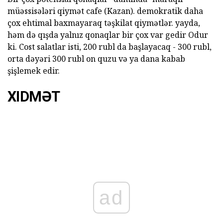
müəssisələri qiymət cafe (Kazan).
demokratik daha
çox ehtimal baxmayaraq təşkilat qiymətlər.
yayda,
həm də qışda yalnız qonaqlar bir çox var gedir Odur
ki.
Cost salatlar isti, 200 rubl da başlayacaq - 300 rubl,
orta dəyəri 300 rubl on quzu və ya dana kabab
şişlemek edir.
XIDMƏT
ad