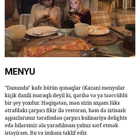
MENYU
"Damında" kafe bütün qonaqlar (Kazan) menyular
kiçik daxili maraqlı deyil ki, qəribə və ya təəccüblü
bir şey yoxdur.
Həqiqətən, mən sizin axşam lüks
ətrafdakı çarpıcı fikir ilə restoran, həm də ixtisaslı
aşpazlarımız tərəfindən çarpıcı kulinariya delights
edə bilərsiniz əla yaradılması yalnız sərf etmək
istəyirəm.
Bu və imkanı təklif edir.