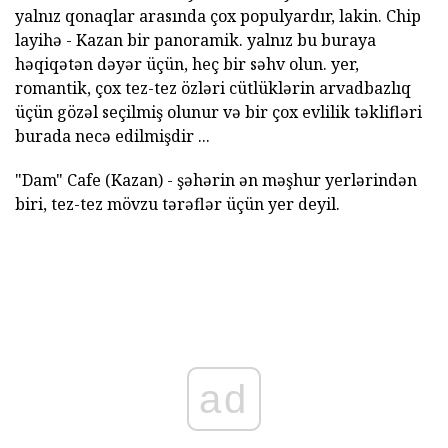
yalnız qonaqlar arasında çox populyardır, lakin.
Chip
layihə - Kazan bir panoramik.
yalnız bu buraya
həqiqətən dəyər üçün, heç bir səhv olun.
yer,
romantik, çox tez-tez özləri cütlüklərin arvadbazlıq
üçün gözəl seçilmiş olunur və bir çox evlilik təklifləri
burada necə edilmişdir ...
"Dam" Cafe (Kazan) - şəhərin ən məşhur yerlərindən
biri, tez-tez mövzu tərəflər üçün yer deyil.
ad