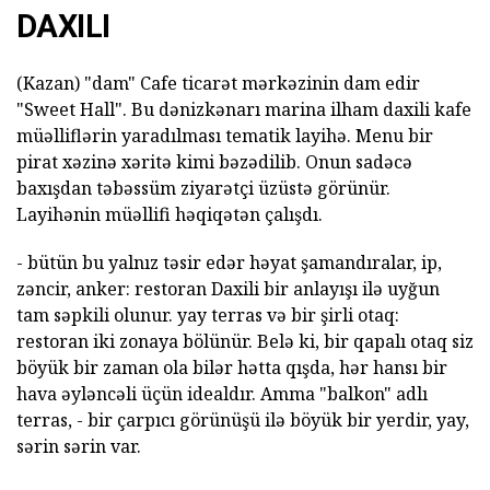
DAXILI
(Kazan) "dam" Cafe ticarət mərkəzinin dam edir
"Sweet Hall".
Bu dənizkənarı marina ilham daxili kafe
müəlliflərin yaradılması tematik layihə.
Menu bir
pirat xəzinə xəritə kimi bəzədilib.
Onun sadəcə
baxışdan təbəssüm ziyarətçi üzüstə görünür.
Layihənin müəllifi həqiqətən çalışdı.
- bütün bu yalnız təsir edər həyat şamandıralar, ip,
zəncir, anker: restoran Daxili bir anlayışı ilə uyğun
tam səpkili olunur. yay terras və bir şirli otaq:
restoran iki zonaya bölünür. Belə ki, bir qapalı otaq siz
böyük bir zaman ola bilər hətta qışda, hər hansı bir
hava əyləncəli üçün idealdır. Amma "balkon" adlı
terras, - bir çarpıcı görünüşü ilə böyük bir yerdir, yay,
sərin sərin var.