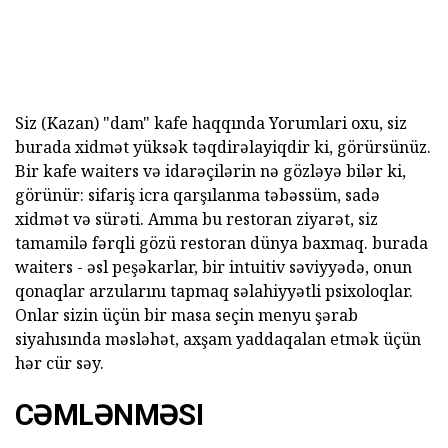
Siz (Kazan) "dam" kafe haqqında Yorumlari oxu, siz
burada xidmət yüksək təqdirəlayiqdir ki, görürsünüz.
Bir kafe waiters və idarəçilərin nə gözləyə bilər ki,
görünür: sifariş icra qarşılanma təbəssüm, sadə
xidmət və sürəti. Amma bu restoran ziyarət, siz
tamamilə fərqli gözü restoran dünya baxmaq. burada
waiters - əsl peşəkarlar, bir intuitiv səviyyədə, onun
qonaqlar arzularını tapmaq səlahiyyətli psixoloqlar.
Onlar sizin üçün bir masa seçin menyu şərab
siyahısında məsləhət, axşam yaddaqalan etmək üçün
hər cür səy.
CƏMLƏNMƏSI