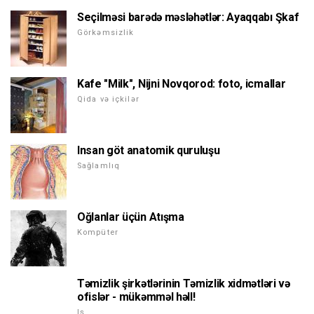
Seçilməsi barədə məsləhətlər: Ayaqqabı Şkaf
Görkəmsizlik
Kafe "Milk", Nijni Novqorod: foto, icmallar
Qida və içkilər
Insan göt anatomik quruluşu
Sağlamlıq
Oğlanlar üçün Atışma
Kompüter
Təmizlik şirkətlərinin Təmizlik xidmətləri və
ofislər - mükəmməl həll!
Iş