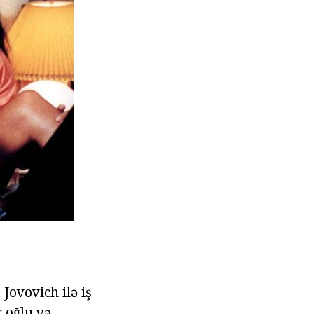
Jovovich ilə iş
 oğlu və