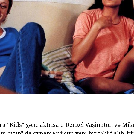
a "Kids" gənc aktrisa o Denzel Vaşinqton və Mila 
un oyun" da oynamaq üçün yeni bir təklif alıb. bir