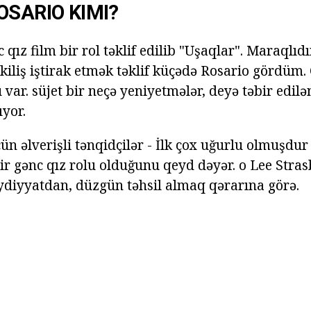
OSARIO KIMI?
 qız film bir rol təklif edilib "Uşaqlar". Maraqlıdır
kiliş iştirak etmək təklif küçədə Rosario gördüm.
 var. süjet bir neçə yeniyetmələr, deyə təbir edil
ıyor.
çün əlverişli tənqidçilər - İlk çox uğurlu olmuşdu
ir gənc qız rolu olduğunu qeyd dəyər. o Lee Stras
ydiyyatdan, düzgün təhsil almaq qərarına görə.