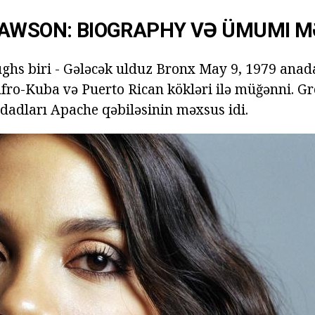
DAWSON: BIOGRAPHY VƏ ÜMUMI 
hs biri - Gələcək ulduz Bronx May 9, 1979 anad
Afro-Kuba və Puerto Rican kökləri ilə müğənni. Gre
cdadları Apache qəbiləsinin məxsus idi.