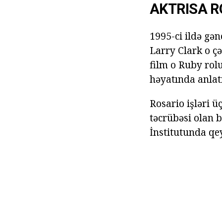
AKTRISA R
1995-ci ildə gənc
Larry Clark o çə
film o Ruby rolu
həyatında anlat
Rosario işləri ü
təcrübəsi olan b
İnstitutunda qe