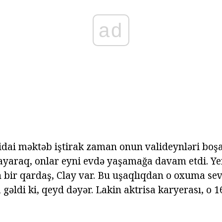
ad
btidai məktəb iştirak zaman onun valideynləri boş
araq, onlar eyni evdə yaşamağa davam etdi. Yer
bir qardaş, Clay var. Bu uşaqlıqdan o oxuma sevə
əldi ki, qeyd dəyər. Lakin aktrisa karyerası, o 16 