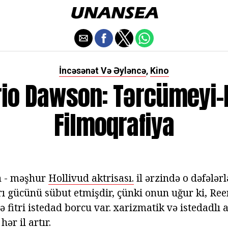
İncəsənət Və Əyləncə
Kino
,
io Dawson: Tərcümeyi-
Filmoqrafiya
n - məşhur
Hollivud aktrisası.
il ərzində o dəfələr
ı gücünü sübut etmişdir, çünki onun uğur ki, R
 fitri istedad borcu var. xarizmatik və istedadlı 
hər il artır.