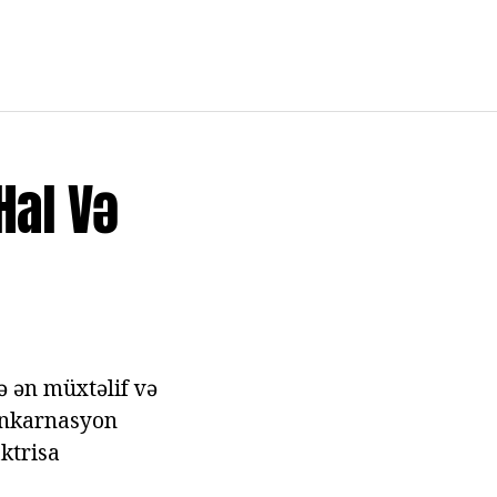
Hal Və
lə ən müxtəlif və
eenkarnasyon
aktrisa