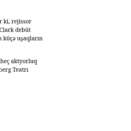
 ki, rejissor
 Clark debüt
ən küçə uşaqların
r heç aktyorluq
berg Teatrı