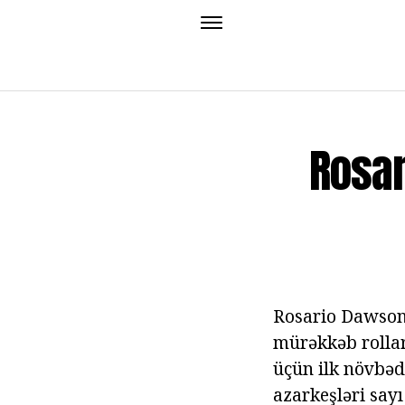
Rosar
Rosario Dawso
mürəkkəb rollar
üçün ilk növbədə
azarkeşləri sayı 