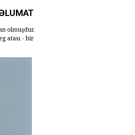
MƏLUMAT
an olmuşdur.
g atası - bir