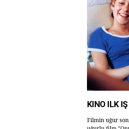
KINO ILK IŞ
Filmin uğur sonr
uğurlu film "On