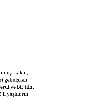
anmış. Lakin,
i gəlmişkən,
rdi və bir film
il yaşlıların