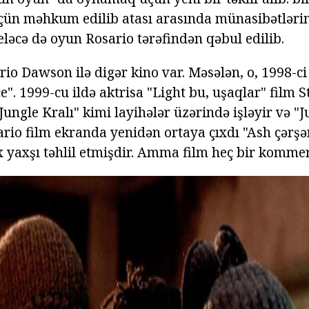
üçün məhkum edilib atası arasında münasibətləri
eləcə də oyun Rosario tərəfindən qəbul edilib.
io Dawson ilə digər kino var. Məsələn, o, 1998-ci
". 1999-cu ildə aktrisa "Light bu, uşaqlar" film 
"Jungle Kralı" kimi layihələr üzərində işləyir və "J
sario film ekranda yenidən ortaya çıxdı "Ash çərşən
x yaxşı təhlil etmişdir. Amma film heç bir kommer