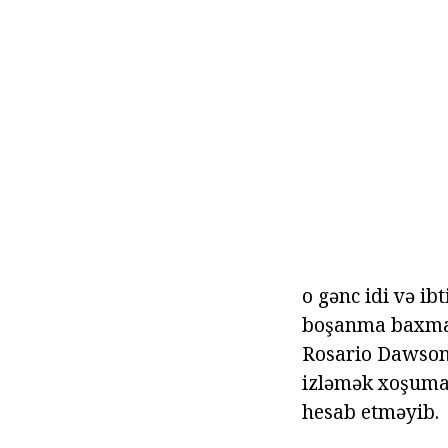
o gənc idi və i
boşanma baxmay
Rosario Dawson 
izləmək xoşuma g
hesab etməyib.