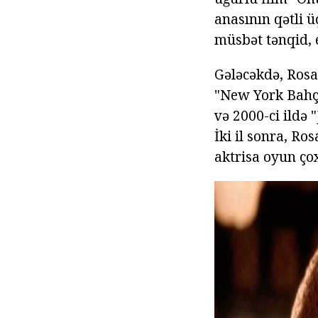
anasının qətli 
müsbət tənqid, 
Gələcəkdə, Rosar
"New York Bahçe
və 2000-ci ildə 
İki il sonra, Ro
aktrisa oyun ço