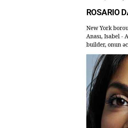
ROSARIO 
New York boroug
Anası, Isabel - 
builder, onun ə