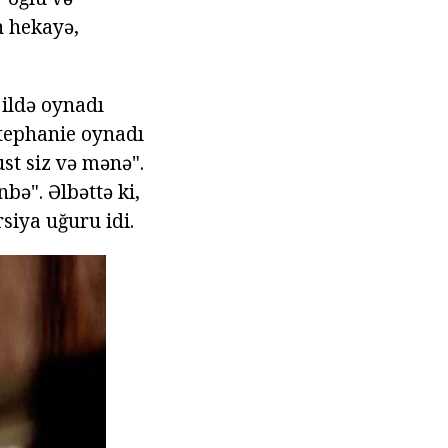
n hekayə,
 ildə oynadı
Stephanie oynadı
ust siz və mənə".
bə". Əlbəttə ki,
siya uğuru idi.