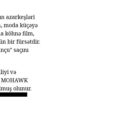
ın azarkeşləri
m, moda küçəyə
da köhnə film,
n bir fürsətdir.
unçu" saçını
liyi və
sik MOHAWK
lmuş olunur.