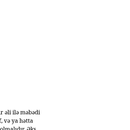
 əli ilə məbədi
, və ya hətta
olmalıdır. Əks