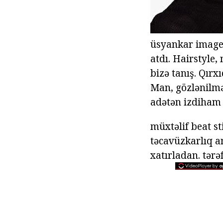
üsyankar image
atdı. Hairstyle
bizə tanış. Qırx
Man, gözlənilmə
adətən izdiham 
müxtəlif beat sti
təcavüzkarlıq 
xatırladan. tər