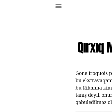
Qırxıq
Gone Iroquois p
bu ekstravaqant
bu Rihanna kimi
tanış deyil. onun
qəbuledilməz o