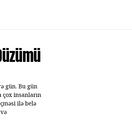
 Düzümü
rə gün. Bu gün
 çox insanların
məsi ilə belə
 və