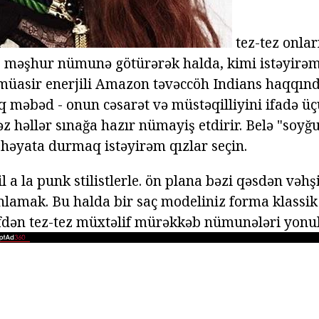
tez-tez onlar
 məşhur nümunə götürərək halda, kimi istəyirə
, müasir enerjili Amazon təvəccöh Indians haqqın
ıq məbəd - onun cəsarət və müstəqilliyini ifadə üçü
z həllər sınağa hazır nümayiş etdirir. Belə "soyğ
həyata durmaq istəyirəm qızlar seçin.
l a la punk stilistlerle. ön plana bəzi qəsdən vəhşi
anlamak. Bu halda bir saç modeliniz forma klas
əfdən tez-tez müxtəlif mürəkkəb nümunələri yonu