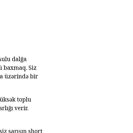
 sulu dalğa
lü baxmaq. Siz
a üzərində bir
yüksək toplu
lığı verir.
iz sarışın short