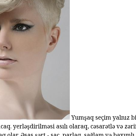
Yumşaq seçim yalnız bir
q. yerləşdirilməsi asılı olaraq, cəsarətlə və zərif
olar. Əsas şərt - saç, parlaq, sağlam və baxımlı 