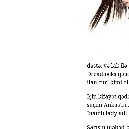
dəstə, və lak il
Dreadlocks qıcı
ilan curl kimi ol
Işin kifayət qəd
saçını Ankastre,
Inamlı lady adi
Sarışın məbəd bi