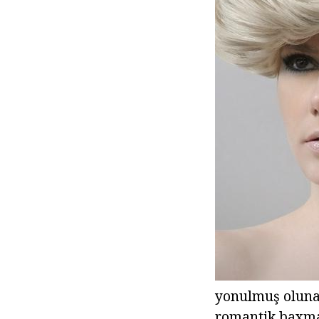
yonulmuş olunaca
romantik baxmaq 