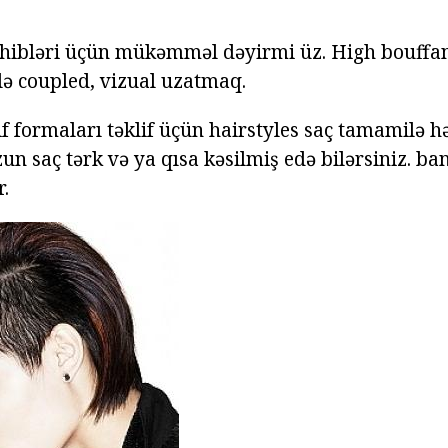
ahibləri üçün mükəmməl dəyirmi üz. High bouffant
ə coupled, vizual uzatmaq.
f formaları təklif üçün hairstyles saç tamamilə hə
un saç tərk və ya qısa kəsilmiş edə bilərsiniz. ba
.