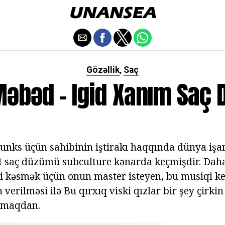
Gözəllik
Saç
,
 Məbəd - Igid Xanım Saç
unks üçün sahibinin iştirakı haqqında dünya işa
 saç düzümü subculture kənarda keçmişdir. Daha
 kəsmək üçün onun master isteyen, bu musiqi keç
 verilməsi ilə Bu qırxıq viski qızlar bir şey çirkin
lmaqdan.