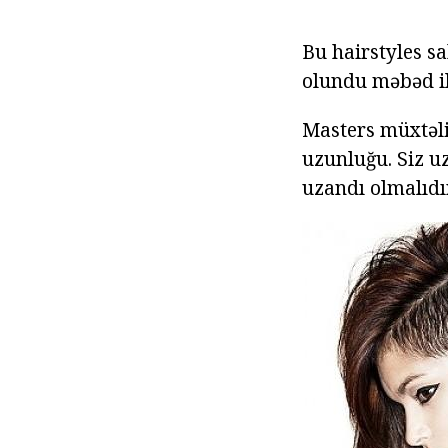
Bu hairstyles s
olundu məbəd il
Masters müxtəli
uzunluğu. Siz uz
uzandı olmalıdır