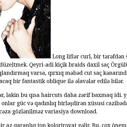
Long liflər curl, bir tərəfdən
ə düzeltmek. Qeyri-adi kiçik braids daxil saç Örgü
qlandırmaq varsa, qırxıq məbəd cut saç kənarınd
acaq bir fantastik oblique ilə əlavələr edilə bilər.
ər, lakin bu qısa haircuts daha zərif baxmaq idi. 
 onlar güc və qadınlıq birləşdirən xüsusi cazibədar
 cəza gözlənilməz variasiya download.
r az qaranlıq ton kolorirovat gəlir. Bu, çox önems