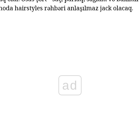
moda hairstyles rəhbəri anlaşılmaz jack olacaq.
ad