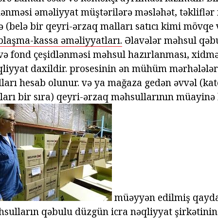
ənməsi əməliyyat müştərilərə məsləhət, təkliflər
də (belə bir qeyri-ərzaq malları satıcı kimi mövqe
blaşma-kassa əməliyyatları.
Əlavələr məhsul qəbu
 və fond çeşidlənməsi məhsul hazırlanması, xidmət
əqliyyat daxildir. prosesinin ən mühüm mərhələlər
arı hesab olunur. və ya mağaza gedən əvvəl (kat
rı bir sıra) qeyri-ərzaq məhsullarının müayinə 
müəyyən edilmiş qayda
sulların qəbulu düzgün icra nəqliyyat şirkətinin