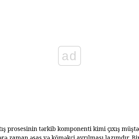
ad
tış prosesinin tərkib komponenti kimi çıxış müştə
ərə zaman əsas və köməkçi ayrılması lazımdır. Bi