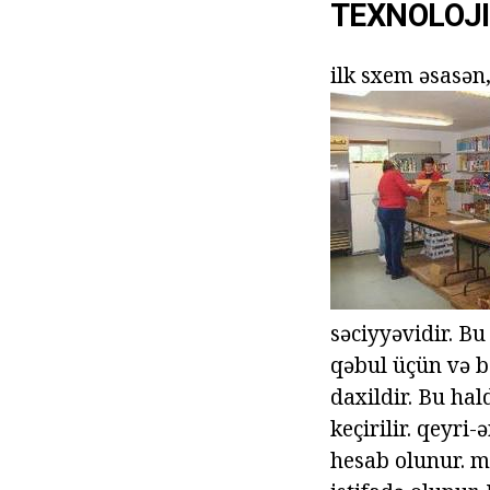
TEXNOLOJI
ilk sxem əsasən,
səciyyəvidir. Bu
qəbul üçün və b
daxildir. Bu ha
keçirilir. qeyr
hesab olunur. m