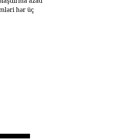
ablaşdırma azad
mləri hər üç