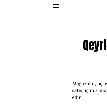
Qeyri
Mağazalar, üç ə
satış üçün. Onla
edir.