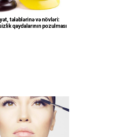
ət, tələblərinə və növləri:
sizlik qaydalarının pozulması