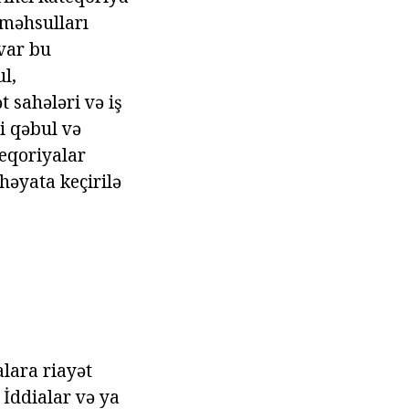
 məhsulları
 var bu
l,
 sahələri və iş
i qəbul və
eqoriyalar
həyata keçirilə
lara riayət
 İddialar və ya