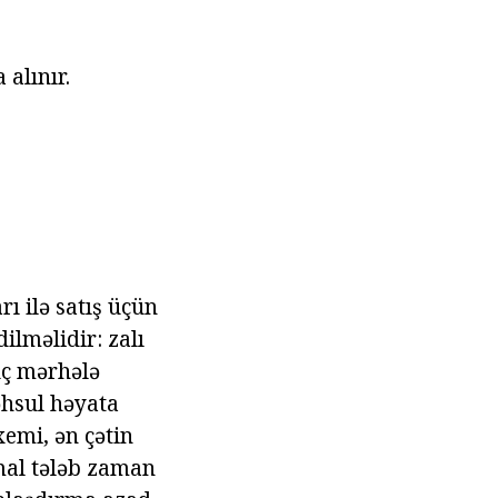
alınır.
ı ilə satış üçün
ilməlidir: zalı
üç mərhələ
əhsul həyata
xemi, ən çətin
mal tələb zaman