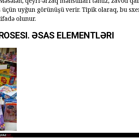
. Məsələn, qeyri-ərzaq məhsulları təmiz, zavod q
ş üçün uyğun görünüşü verir. Tipik olaraq, bu sxe
ifadə olunur.
ROSESI. ƏSAS ELEMENTLƏRI