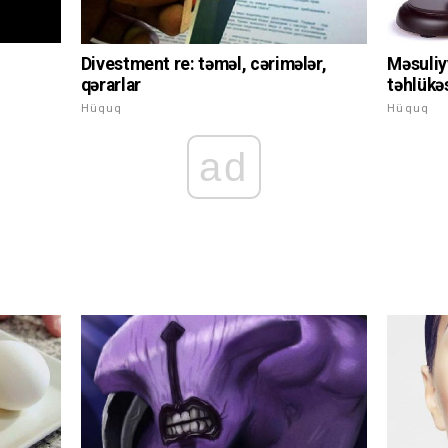
Divestment re: təməl, cərimələr,
Məsuliyy
qərarlar
təhlükə
Hüquq
Hüquq
ad