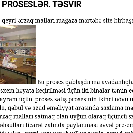
 PROSESLƏR. TƏSVIR
 qeyri-ərzaq malları mağaza mərtəbə site birbaşa 
Bu proses qablaşdırma avadanlıqlar
 sxem həyata keçirilməsi üçün iki binalar təmin ed
ayram üçün. proses satış prosesinin ikinci növü 
lda, qəbul və azad əməliyyat arasında saxlama m
i-ərzaq malları satmaq olan uyğun olaraq üçüncü s
əhsulları ticarət zalında paylanması əvvəl pre-e