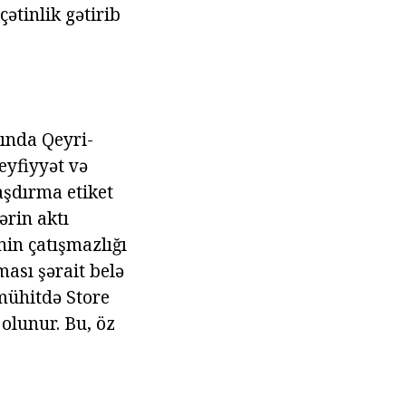
çətinlik gətirib
ında Qeyri-
eyfiyyət və
aşdırma etiket
rin aktı
nin çatışmazlığı
ası şərait belə
 mühitdə Store
 olunur. Bu, öz