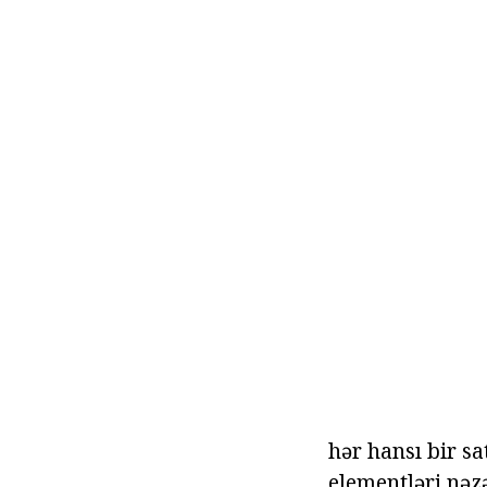
hər hansı bir sa
elementləri nəz