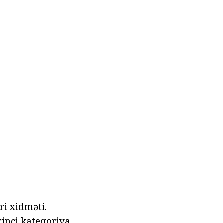
ri xidməti.
rinci kateqoriya