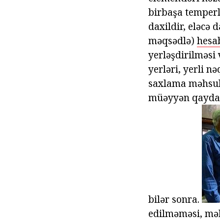
birbaşa temperl
daxildir, eləcə 
məqsədlə)
hesa
yerləşdirilməsi
yerləri, yerli n
saxlama məhsull
müəyyən qaydala
bilər sonra.
edilməməsi, məh