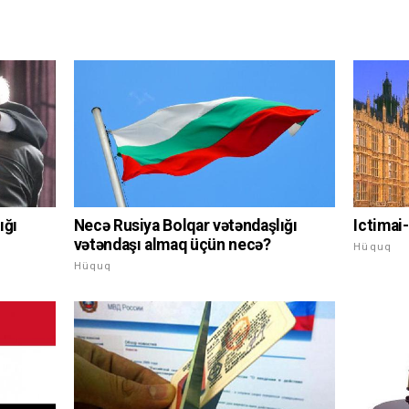
ığı
Necə Rusiya Bolqar vətəndaşlığı
Ictimai
vətəndaşı almaq üçün necə?
Hüquq
Hüquq