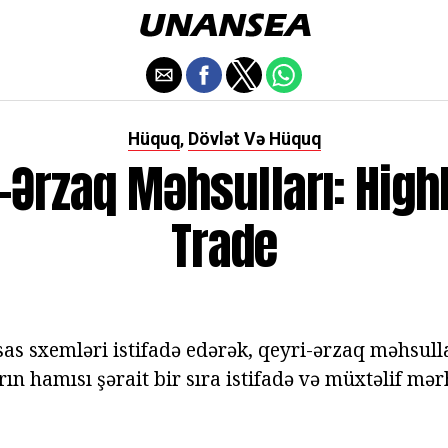
Hüquq
Dövlət Və Hüquq
,
-Ərzaq Məhsulları: High
Trade
sas sxemləri istifadə edərək, qeyri-ərzaq məhsull
rın hamısı şərait bir sıra istifadə və müxtəlif mər