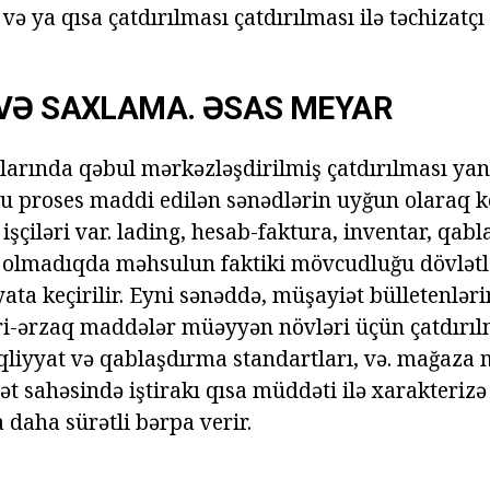
ə ya qısa çatdırılması çatdırılması ilə təchizatçı 
 VƏ SAXLAMA. ƏSAS MEYAR
arında qəbul mərkəzləşdirilmiş çatdırılması yan
Bu proses maddi edilən sənədlərin uyğun olaraq k
şçiləri var. lading, hesab-faktura, inventar, qabl
olmadıqda məhsulun faktiki mövcudluğu dövlətlə
ata keçirilir. Eyni sənəddə, müşayiət bülletenləri
yri-ərzaq maddələr müəyyən növləri üçün çatdırılm
əqliyyat və qablaşdırma standartları, və. mağaza
ət sahəsində iştirakı qısa müddəti ilə xarakterizə
 daha sürətli bərpa verir.