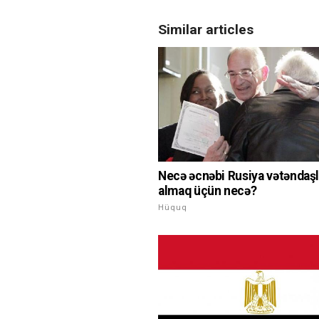
Similar articles
Necə əcnəbi Rusiya vətəndaşl
almaq üçün necə?
Hüquq