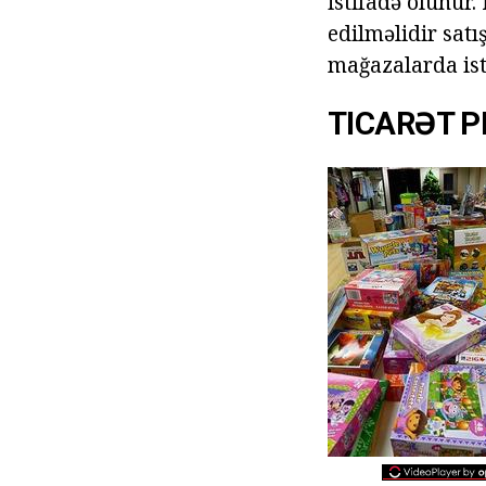
istifadə olunur
edilməlidir satı
mağazalarda ist
TICARƏT P