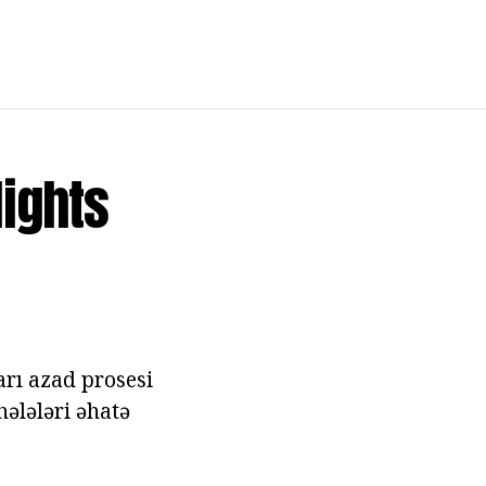
lights
arı azad prosesi
hələləri əhatə