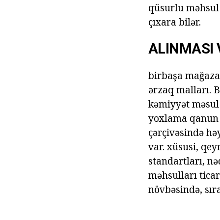
qüsurlu məhsul v
çıxara bilər.
ALINMASI
birbaşa mağazal
ərzaq malları. 
kəmiyyət məsul i
yoxlama qanun 
çərçivəsində həy
var. xüsusi, qe
standartları, n
məhsulları ticar
növbəsində, sıra