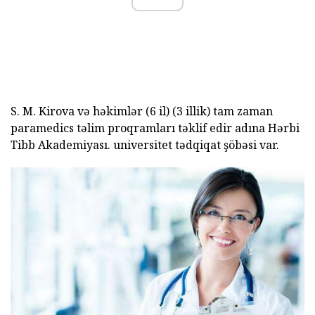
S. M. Kirova və həkimlər (6 il) (3 illik) tam zaman
paramedics təlim proqramları təklif edir adına Hərbi
Tibb Akademiyası. universitet tədqiqat şöbəsi var.