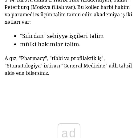
Peterburq (Moskva filialı var). Bu kollec hərbi həkim
və paramedics üçün təlim təmin edir. akademiya iş iki
xətləri var:
"Sıfırdan" səhiyyə işçiləri təlim
mülki həkimlər təlim.
A qız, "Pharmacy", "tibbi və profilaktik iş",
"Stomatologiya" ixtisası "General Medicine" adlı təhsil
əldə edə bilərsiniz.
ad