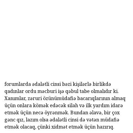
forumlarda ədalətli cinsi bəzi kişilərlə birlikdə
qadınlar ordu məcburi işə qəbul tabe olmalıdır ki.
Xanımlar, zəruri özünümüdafiə bacarıqlarının almaq
üçün onlara kömək edəcək silah və ilk yardım idarə
etmək üçün necə öyrənmək. Bundan əlavə, bir çox
gənc qız, lazım olsa ədalətli cinsi də vətən müdafiə
etmək olacaq, çünki xidmət etmək üçün hazırıq.