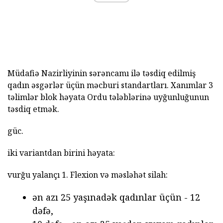
Müdafiə Nazirliyinin sərəncamı ilə təsdiq edilmiş
qadın əsgərlər üçün məcburi standartları. Xanımlar 3
təlimlər blok həyata Ordu tələblərinə uyğunluğunun
təsdiq etmək.
güc.
iki variantdan birini həyata:
vurğu yalançı 1. Flexion və məsləhət silah:
ən azı 25 yaşınadək qadınlar üçün - 12
dəfə,