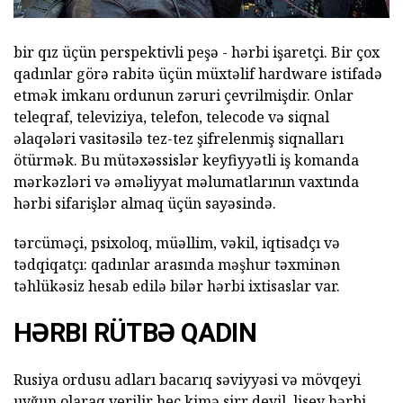
bir qız üçün perspektivli peşə - hərbi işaretçi. Bir çox
qadınlar görə rabitə üçün müxtəlif hardware istifadə
etmək imkanı ordunun zəruri çevrilmişdir. Onlar
teleqraf, televiziya, telefon, telecode və siqnal
əlaqələri vasitəsilə tez-tez şifrelenmiş siqnalları
ötürmək. Bu mütəxəssislər keyfiyyətli iş komanda
mərkəzləri və əməliyyat məlumatlarının vaxtında
hərbi sifarişlər almaq üçün sayəsində.
tərcüməçi, psixoloq, müəllim, vəkil, iqtisadçı və
tədqiqatçı: qadınlar arasında məşhur təxminən
təhlükəsiz hesab edilə bilər hərbi ixtisaslar var.
HƏRBI RÜTBƏ QADIN
Rusiya ordusu adları bacarıq səviyyəsi və mövqeyi
uyğun olaraq verilir heç kimə sirr deyil. lisey hərbi