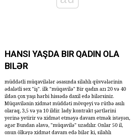
HANSI YAŞDA BIR QADIN OLA
BILƏR
müddətli müqavilələr əsasında silahlı qüvvələrinin
ədalətli sex "iş". ilk "müqavilə" Bir qadın azı 20 və 40
ildən çox yaşı hərbi hissədə daxil edə bilərsiniz.
Müqavilənin xidmət müddəti mövqeyi və rütbə asılı
olaraq, 3,5 və ya 10 ildir. lady kontrakt şərtlərini
yerinə yetirir və xidmət etməyə davam etmək istəyən,
əgər Bundan əlavə, "müqavilə" uzadılır. Onlar 50 il,
onun ölkəyə xidmət davam edə bilər ki, silahlı