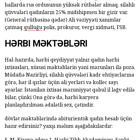
hallarda rus ordusunun yüksək rütbələr almaq. silahlı
qüvvələri qadınların 25% midshipmen bir gizir var.
(General rütbəsinə qədər) Ali vəziyyəti xanımlar
çatmaq
qulluğu
polis, prokuror, vergi xidməti, FSB.
HƏRBI MƏKTƏBLƏRI
Hal-hazırda, hərbi qeydiyyat yalnız qadın hərbi
ixtisasları, xüsusi məktəblərin yəni məzunları ilə poza.
Müdafiə Nazirliyi, silahlı qüvvələri kadr ehtiyaclarına
görə, hər il qızlar üçün ali yerləri və kollec sayı
ayarlar. İstənilən ixtisas məzuniyyət qəbul il ləğv edilə
bilər, çünki Ona görə də, hərbi karyera
planlaşdırılması ədalətli sex, çətindir.
dövlət məktəblərində abiturientok qadın hesab üçün
hazır edirsiniz? yaxşı məlum aşağıdakılardır:
S. M. Kirova adına 1. Hərbi Tibb Akademiyası, Sankt-