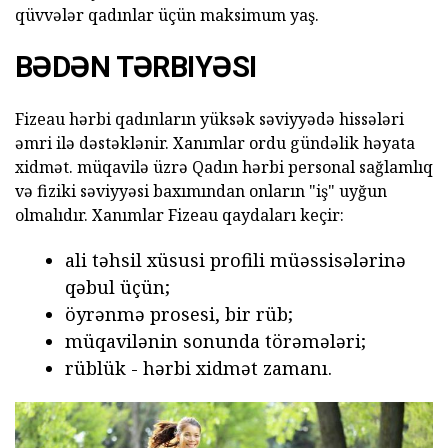
qüvvələr qadınlar üçün maksimum yaş.
BƏDƏN TƏRBIYƏSI
Fizeau hərbi qadınların yüksək səviyyədə hissələri
əmri ilə dəstəklənir. Xanımlar ordu gündəlik həyata
xidmət. müqavilə üzrə Qadın hərbi personal sağlamlıq
və fiziki səviyyəsi baxımından onların "iş" uyğun
olmalıdır. Xanımlar Fizeau qaydaları keçir:
ali təhsil xüsusi profili müəssisələrinə
qəbul üçün;
öyrənmə prosesi, bir rüb;
müqavilənin sonunda törəmələri;
rüblük - hərbi xidmət zamanı.