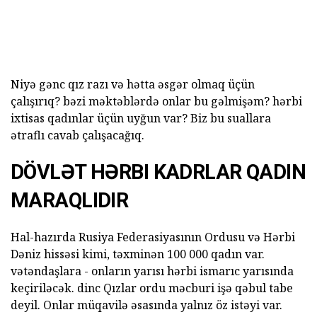
Niyə gənc qız razı və hətta əsgər olmaq üçün
çalışırıq? bəzi məktəblərdə onlar bu gəlmişəm? hərbi
ixtisas qadınlar üçün uyğun var? Biz bu suallara
ətraflı cavab çalışacağıq.
DÖVLƏT HƏRBI KADRLAR QADIN
MARAQLIDIR
Hal-hazırda Rusiya Federasiyasının Ordusu və Hərbi
Dəniz hissəsi kimi, təxminən 100 000 qadın var.
vətəndaşlara - onların yarısı hərbi ismarıc yarısında
keçiriləcək. dinc Qızlar ordu məcburi işə qəbul tabe
deyil. Onlar müqavilə əsasında yalnız öz istəyi var.