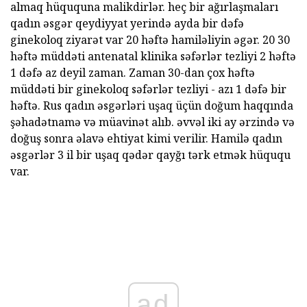
almaq hüququna malikdirlər. heç bir ağırlaşmaları
qadın əsgər qeydiyyat yerində ayda bir dəfə
ginekoloq ziyarət var 20 həftə hamiləliyin əgər. 20 30
həftə müddəti antenatal klinika səfərlər tezliyi 2 həftə
1 dəfə az deyil zaman. Zaman 30-dan çox həftə
müddəti bir ginekoloq səfərlər tezliyi - azı 1 dəfə bir
həftə. Rus qadın əsgərləri uşaq üçün doğum haqqında
şəhadətnamə və müavinət alıb. əvvəl iki ay ərzində və
doğuş sonra əlavə ehtiyat kimi verilir. Hamilə qadın
əsgərlər 3 il bir uşaq qədər qayğı tərk etmək hüququ
var.
ad