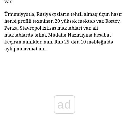
var.
Ümumiyyətlə, Rusiya qızların təhsil almaq üçün hazır
hərbi profili təxminən 20 yüksək məktəb var. Rostov,
Penza, Stavropol ixtisas məktəbləri var. ali
məktəblərdə təlim, Müdafiə Nazirliyinə hesabat
keçirən minikler, min. Rub 25-dən 10 məbləğində
aylıq müavinət alır.
ad