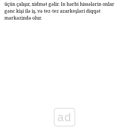
üçün çalışır, xidmət gəlir. In hərbi hissələrin onlar
gənc kişi ilə iş, və tez-tez azarkeşləri diqqət
mərkəzində olur.
ad