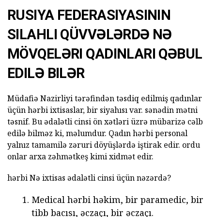
RUSIYA FEDERASIYASININ
SILAHLI QÜVVƏLƏRDƏ NƏ
MÖVQELƏRI QADINLARI QƏBUL
EDILƏ BILƏR
Müdafiə Nazirliyi tərəfindən təsdiq edilmiş qadınlar
üçün hərbi ixtisaslar, bir siyahısı var. sənədin mətni
təsnif. Bu ədalətli cinsi ön xətləri üzrə mübarizə cəlb
edilə bilməz ki, məlumdur. Qadın hərbi personal
yalnız tamamilə zəruri döyüşlərdə iştirak edir. ordu
onlar arxa zəhmətkeş kimi xidmət edir.
hərbi Nə ixtisas ədalətli cinsi üçün nəzərdə?
Medical hərbi həkim, bir paramedic, bir
tibb bacısı, əczaçı, bir əczaçı.