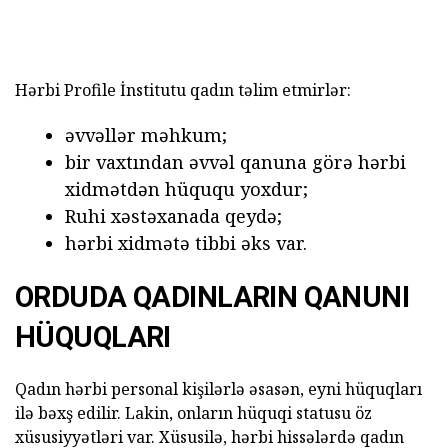
Hərbi Profile İnstitutu qadın təlim etmirlər:
əvvəllər məhkum;
bir vaxtından əvvəl qanuna görə hərbi
xidmətdən hüququ yoxdur;
Ruhi xəstəxanada qeydə;
hərbi xidmətə tibbi əks var.
ORDUDA QADINLARIN QANUNI
HÜQUQLARI
Qadın hərbi personal kişilərlə əsasən, eyni hüquqları
ilə bəxş edilir. Lakin, onların hüquqi statusu öz
xüsusiyyətləri var. Xüsusilə, hərbi hissələrdə qadın