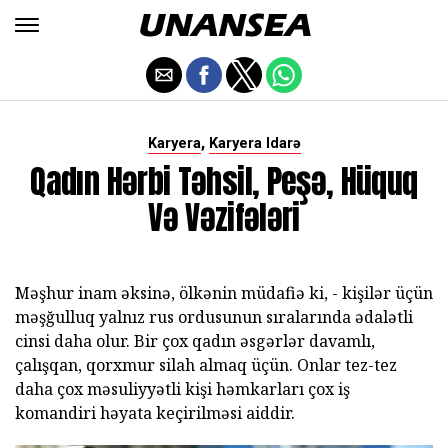
,
Karyera
Karyera Idarə
Qadın Hərbi Təhsil, Peşə, Hüquq
Və Vəzifələri
Məşhur inam əksinə, ölkənin müdafiə ki, - kişilər üçün
məşğulluq yalnız rus ordusunun sıralarında ədalətli
cinsi daha olur. Bir çox qadın əsgərlər davamlı,
çalışqan, qorxmur silah almaq üçün. Onlar tez-tez
daha çox məsuliyyətli kişi həmkarları çox iş
komandiri həyata keçirilməsi aiddir.