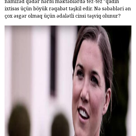
namizəd qədər hərbi məktəblərdə tez-tez "qadın
ixtisas üçün böyük rəqabət təşkil edir. Nə səbəbləri ən
çox əsgər olmaq üçün ədalətli cinsi təşviq olunur?