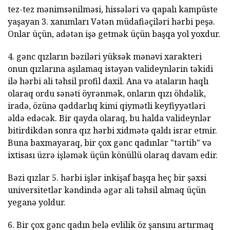
tez-tez mənimsənilməsi, hissələri və qapalı kampüste
yaşayan 3. xanımları Vətən müdafiəçiləri hərbi peşə.
Onlar üçün, adətən işə getmək üçün başqa yol yoxdur.
4. gənc qızların bəziləri yüksək mənəvi xarakteri
onun qızlarına aşılamaq istəyən valideynlərin təkidi
ilə hərbi ali təhsil profil daxil. Ana və ataların haqlı
olaraq ordu sənəti öyrənmək, onların qızı öhdəlik,
iradə, özünə qəddarlıq kimi qiymətli keyfiyyətləri
əldə edəcək. Bir qayda olaraq, bu halda valideynlər
bitirdikdən sonra qız hərbi xidmətə qaldı israr etmir.
Buna baxmayaraq, bir çox gənc qadınlar "tərtib" və
ixtisası üzrə işləmək üçün könüllü olaraq davam edir.
Bəzi qızlar 5. hərbi işlər inkişaf başqa heç bir şəxsi
universitetlər kəndində əgər ali təhsil almaq üçün
yeganə yoldur.
6. Bir çox gənc qadın belə evlilik öz şansını artırmaq