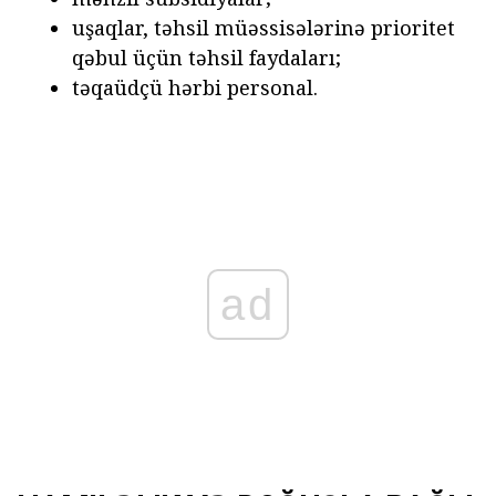
uşaqlar, təhsil müəssisələrinə prioritet
qəbul üçün təhsil faydaları;
təqaüdçü hərbi personal.
ad