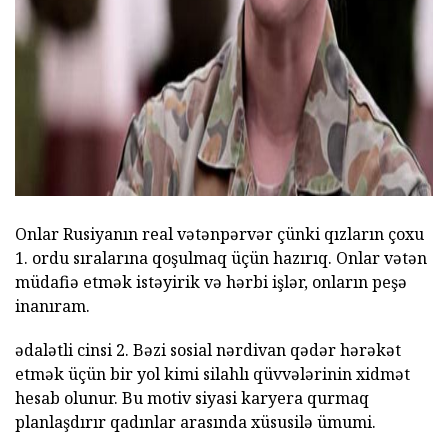
ad
Onlar Rusiyanın real vətənpərvər çünki qızların çoxu
1. ordu sıralarına qoşulmaq üçün hazırıq. Onlar vətən
müdafiə etmək istəyirik və hərbi işlər, onların peşə
inanıram.
ədalətli cinsi 2. Bəzi sosial nərdivan qədər hərəkət
etmək üçün bir yol kimi silahlı qüvvələrinin xidmət
hesab olunur. Bu motiv siyasi karyera qurmaq
planlaşdırır qadınlar arasında xüsusilə ümumi.