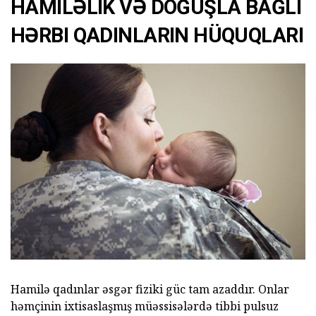
HAMILƏLIK VƏ DOĞUŞLA BAĞLI
HƏRBI QADINLARIN HÜQUQLARI
Hamilə qadınlar əsgər fiziki güc tam azaddır. Onlar
həmçinin ixtisaslaşmış müəssisələrdə tibbi pulsuz