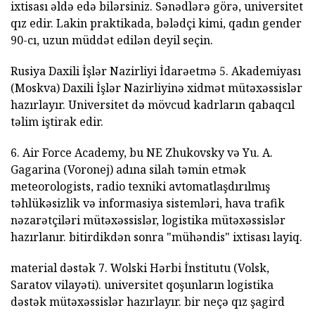
ixtisası əldə edə bilərsiniz. Sənədlərə görə, universitet
qız edir. Lakin praktikada, bələdçi kimi, qadın gender
90-cı, uzun müddət edilən deyil seçin.
Rusiya Daxili İşlər Nazirliyi İdarəetmə 5. Akademiyası
(Moskva) Daxili İşlər Nazirliyinə xidmət mütəxəssislər
hazırlayır. Universitet də mövcud kadrların qabaqcıl
təlim iştirak edir.
6. Air Force Academy, bu NE Zhukovsky və Yu. A.
Gagarina (Voronej) adına silah təmin etmək
meteorologists, radio texniki avtomatlaşdırılmış
təhlükəsizlik və informasiya sistemləri, hava trafik
nəzarətçiləri mütəxəssislər, logistika mütəxəssislər
hazırlanır. bitirdikdən sonra "mühəndis" ixtisası layiq.
material dəstək 7. Wolski Hərbi İnstitutu (Volsk,
Saratov vilayəti). universitet qoşunların logistika
dəstək mütəxəssislər hazırlayır. bir neçə qız şagird