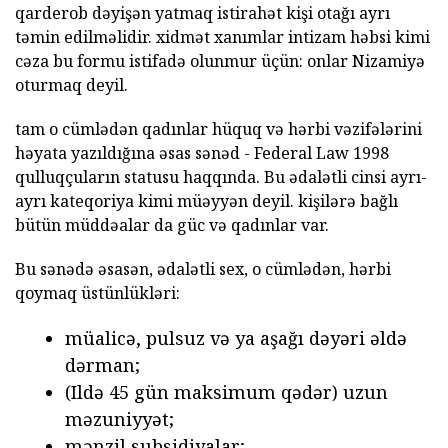
qarderob dəyişən yatmaq istirahət kişi otağı ayrı
təmin edilməlidir. xidmət xanımlar intizam həbsi kimi
cəza bu formu istifadə olunmur üçün: onlar Nizamiyə
oturmaq deyil.
tam o cümlədən qadınlar hüquq və hərbi vəzifələrini
həyata yazıldığına əsas sənəd - Federal Law 1998
qulluqçuların statusu haqqında. Bu ədalətli cinsi ayrı-
ayrı kateqoriya kimi müəyyən deyil. kişilərə bağlı
bütün müddəalar da güc və qadınlar var.
Bu sənədə əsasən, ədalətli sex, o cümlədən, hərbi
qoymaq üstünlükləri:
müalicə, pulsuz və ya aşağı dəyəri əldə
dərman;
(Ildə 45 gün maksimum qədər) uzun
məzuniyyət;
mənzil subsidiyalar;