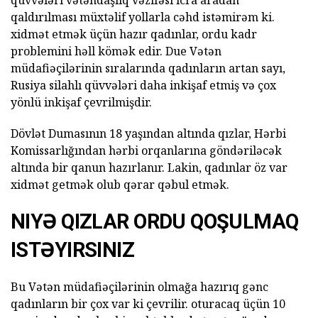
qüvvələri vətəndaşlıq vəzifəsi icra aradan
qaldırılması müxtəlif yollarla cəhd istəmirəm ki.
xidmət etmək üçün hazır qadınlar, ordu kadr
problemini həll kömək edir. Due Vətən
müdafiəçilərinin sıralarında qadınların artan sayı,
Rusiya silahlı qüvvələri daha inkişaf etmiş və çox
yönlü inkişaf çevrilmişdir.
Dövlət Dumasının 18 yaşından altında qızlar, Hərbi
Komissarlığından hərbi orqanlarına göndəriləcək
altında bir qanun hazırlanır. Lakin, qadınlar öz var
xidmət getmək olub qərar qəbul etmək.
NIYƏ QIZLAR ORDU QOŞULMAQ
ISTƏYIRSINIZ
Bu Vətən müdafiəçilərinin olmağa hazırıq gənc
qadınların bir çox var ki çevrilir. oturacaq üçün 10