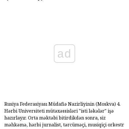
ad
Rusiya Federasiyası Müdafiə Nazirliyinin (Moskva) 4.
Hərbi Universiteti mütəxəssisləri "isti ləkələr" işə
hazırlayır. Orta məktəbi bitirdikdən sonra, siz
məhkəmə, hərbi jurnalist, tərcüməçi, musiqiçi orkestr