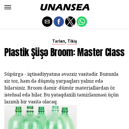
,
Tərlan
Tikiş
Plastik Şüşə Broom: Master Class
Süpürgə - iqtisadiyyatına əvəzsiz vasitədir. Bununla
siz toz, həm də düşmüş yarpaqları yalnız edə
bilərsiniz. Broom dəmir-dümür materiallardan öz
istehsal edə bilər. Bu yataqdaxili təmizlənməsi üçün
lazımlı bir vasitə olacaq.