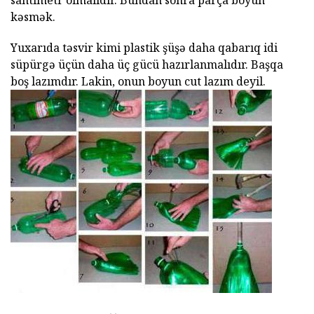
santimetr olmalıdır. Bundan sonra parça boyun
kəsmək.
Yuxarıda təsvir kimi plastik şüşə daha qabarıq idi
süpürgə üçün daha üç gücü hazırlanmalıdır. Başqa
boş lazımdır. Lakin, onun boyun cut lazım deyil.