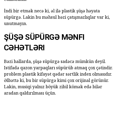
İndi bir etmək necə ki, əl ilə plastik şüşə həyata
süpürgə. Lakin bu məhsul bəzi çatışmazlıqlar var ki,
unutmayın.
ŞÜŞƏ SÜPÜRGƏ MƏNFI
CƏHƏTLƏRI
Bəzi hallarda, şüşə süpürgə sadəcə mümkün deyil.
Istifadə qazon yarpaqları süpürüb atmaq çox çətindir.
problem plastik kifayət qədər sərtlik index olmasıdır.
Əlbəttə ki, bu bir süpürgə kimi çox orijinal görünür.
Lakin, musiqi yalnız böyük zibil kömək edə bilər
aradan qaldırılması üçün.