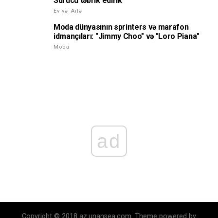
Sürücü təbrik edirik
Ev və Ailə
Moda dünyasının sprinters və marafon
idmançıları: "Jimmy Choo" və "Loro Piana"
Moda
ad
Copyright © 2018 az.unansea.com. Theme powered by