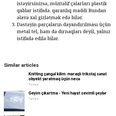
istəyirsinizsə, müxtəlif çalarları plastik
qablar istifadə. qaranlıq maddi Bundan
əlavə xal gizlətmək edə bilər.
Dəstəyin parçaların dayandırılması üçün
metal tel, həm də dırnaqları deyil, yalnız
istifadə edilə bilər.
Similar articles
Knitting çəngəl kilim. maraqlı trikotaj sənət
obyekt yaratmaq üçün necə
Tərlan
Geyim çıkartma - Yeni həyat sevimli şeylər
Tərlan