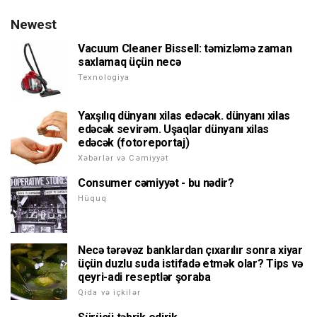
Newest
Vacuum Cleaner Bissell: təmizləmə zaman
saxlamaq üçün necə
Texnologiya
Yaxşılıq dünyanı xilas edəcək. dünyanı xilas
edəcək sevirəm. Uşaqlar dünyanı xilas
edəcək (fotoreportaj)
Xəbərlər və Cəmiyyət
Consumer cəmiyyət - bu nədir?
Hüquq
Necə tərəvəz banklardan çıxarılır sonra xiyar
üçün duzlu suda istifadə etmək olar? Tips və
qeyri-adi reseptlər şoraba
Qida və içkilər