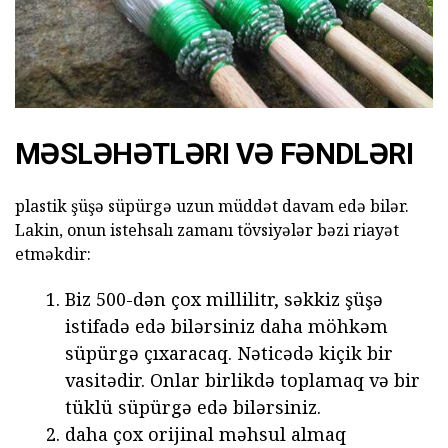
MƏSLƏHƏTLƏRI VƏ FƏNDLƏRI
plastik şüşə süpürgə uzun müddət davam edə bilər.
Lakin, onun istehsalı zamanı tövsiyələr bəzi riayət
etməkdir:
Biz 500-dən çox millilitr, səkkiz şüşə
istifadə edə bilərsiniz daha möhkəm
süpürgə çıxaracaq. Nəticədə kiçik bir
vasitədir. Onlar birlikdə toplamaq və bir
tüklü süpürgə edə bilərsiniz.
daha çox orijinal məhsul almaq