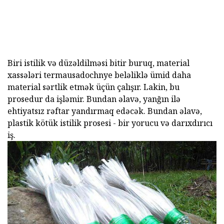
Biri istilik və düzəldilməsi bitir buruq, material
xassələri termausadochnye beləliklə ümid daha
material sərtlik etmək üçün çalışır. Lakin, bu
prosedur da işləmir. Bundan əlavə, yanğın ilə
ehtiyatsız rəftar yandırmaq edəcək. Bundan əlavə,
plastik kötük istilik prosesi - bir yorucu və darıxdırıcı
iş.