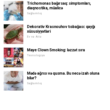
Trichomonas bağırsaq: simptomları,
diaqnostika, müalicə
Sağlamlıq
Dekorativ Krasnouhov tısbağası: qayğı
xüsusiyyətləri
Ev və Ailə
Maye Clown Smoking: ləzzət sıra
Texnologiya
Mədə ağrısı və qusma. Bu necə izah oluna
bilər?
Sağlamlıq