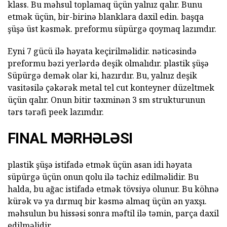
klass. Bu məhsul toplamaq üçün yalnız qalır. Bunu
etmək üçün, bir-birinə blanklara daxil edin. başqa
şüşə üst kəsmək. preformu süpürgə qoymaq lazımdır.
Eyni 7 gücü ilə həyata keçirilməlidir. nəticəsində
preformu bəzi yerlərdə deşik olmalıdır. plastik şüşə
Süpürgə demək olar ki, hazırdır. Bu, yalnız deşik
vasitəsilə çəkərək metal tel cut konteyner düzeltmek
üçün qalır. Onun bitir təxminən 3 sm strukturunun
tərs tərəfi peek lazımdır.
FINAL MƏRHƏLƏSI
plastik şüşə istifadə etmək üçün asan idi həyata
süpürgə üçün onun qolu ilə təchiz edilməlidir. Bu
halda, bu ağac istifadə etmək tövsiyə olunur. Bu köhnə
kürək və ya dırmıq bir kəsmə almaq üçün ən yaxşı.
məhsulun bu hissəsi sonra məftil ilə təmin, parça daxil
edilməlidir.