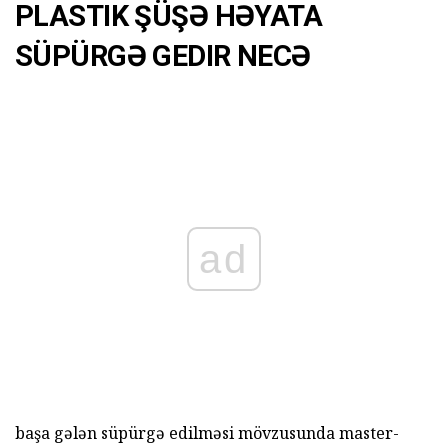
PLASTIK ŞÜŞƏ HƏYATA
SÜPÜRGƏ GEDIR NECƏ
ad
başa gələn süpürgə edilməsi mövzusunda master-