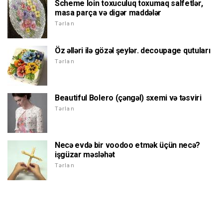
Scheme loin toxuculuq toxumaq salfetlər,
masa parça və digər maddələr
Tərlan
Öz əlləri ilə gözəl şeylər. decoupage qutuları
Tərlan
Beautiful Bolero (çəngəl) sxemi və təsviri
Tərlan
Necə evdə bir voodoo etmək üçün necə?
işgüzar məsləhət
Tərlan