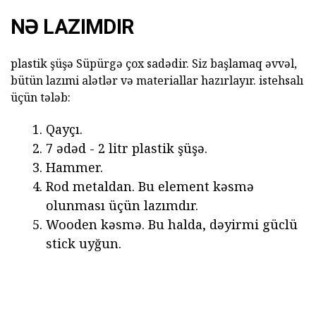
NƏ LAZIMDIR
plastik şüşə Süpürgə çox sadədir. Siz başlamaq əvvəl,
bütün lazımi alətlər və materiallar hazırlayır. istehsalı
üçün tələb:
Qayçı.
7 ədəd - 2 litr plastik şüşə.
Hammer.
Rod metaldan. Bu element kəsmə
olunması üçün lazımdır.
Wooden kəsmə. Bu halda, dəyirmi güclü
stick uyğun.