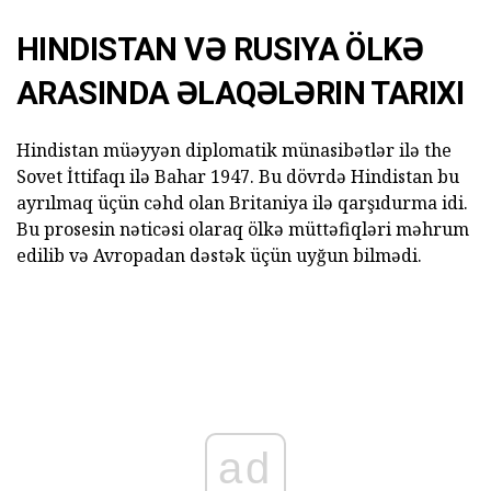
HINDISTAN VƏ RUSIYA ÖLKƏ
ARASINDA ƏLAQƏLƏRIN TARIXI
Hindistan müəyyən diplomatik münasibətlər ilə the
Sovet İttifaqı ilə Bahar 1947. Bu dövrdə Hindistan bu
ayrılmaq üçün cəhd olan Britaniya ilə qarşıdurma idi.
Bu prosesin nəticəsi olaraq ölkə müttəfiqləri məhrum
edilib və Avropadan dəstək üçün uyğun bilmədi.
ad