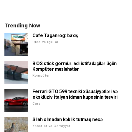
Trending Now
Cafe Taganrog: baxış
Qida və içkilər
BIOS stick görmür. adi istifadəçilər üçün
Kompüter məsləhətlər
Kompüter
Ferrari GTO 599 texniki xüsusiyyətləri və
eksklüziv İtalyan idman kupesinin təsviri
Cars
Silah olmadan kəklik tutmaq necə
Xəbərlər və Cəmiyyət