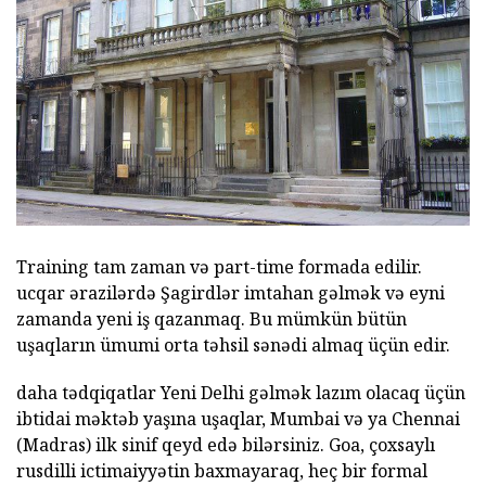
Training tam zaman və part-time formada edilir.
ucqar ərazilərdə Şagirdlər imtahan gəlmək və eyni
zamanda yeni iş qazanmaq. Bu mümkün bütün
uşaqların ümumi orta təhsil sənədi almaq üçün edir.
daha tədqiqatlar Yeni Delhi gəlmək lazım olacaq üçün
ibtidai məktəb yaşına uşaqlar, Mumbai və ya Chennai
(Madras) ilk sinif qeyd edə bilərsiniz. Goa, çoxsaylı
rusdilli ictimaiyyətin baxmayaraq, heç bir formal