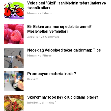
Velosiped "Gizli": sahiblərinin təfərrüatları və
təəssüratları
İdman və Fitnes
Bir Bakım ana moruq edə bilərəmmi?
Məsləhətləri və fəndləri
Xəbərlər və Cəmiyyət
Necə dağ Velosiped təkər qaldırmaq: Tips
İdman və Fitnes
Promosyon material nədir?
Reklam
Skoromniy food nə? oruc qidalar bitərəf
Intellektual inkişaf