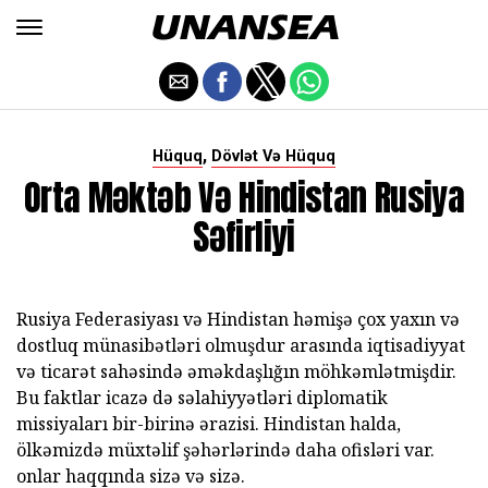
,
Hüquq
Dövlət Və Hüquq
Orta Məktəb Və Hindistan Rusiya
Səfirliyi
Rusiya Federasiyası və Hindistan həmişə çox yaxın və
dostluq münasibətləri olmuşdur arasında iqtisadiyyat
və ticarət sahəsində əməkdaşlığın möhkəmlətmişdir.
Bu faktlar icazə də səlahiyyətləri diplomatik
missiyaları bir-birinə ərazisi. Hindistan halda,
ölkəmizdə müxtəlif şəhərlərində daha ofisləri var.
onlar haqqında sizə və sizə.