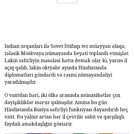
Indian orqanları ilə Sovet İttifaqı tez müəyyən əlaqə,
tələsik Moskvaya nümayəndə heyəti toplandı etmişlər.
Lakin səfirliyin məsələsi hətta demək olar ki, yarım il
açıq qalıb, lakin oktyabr ayında Hindistanda
diplomatları göndərdi və rəsmi nümayəndəliyi
yaradılmışdır.
O vaxtdan bəri, iki ölkə arasında münasibətlər çox
dəyişikliklər məruz qalmışdır. Amma bu gün
Hindistanda Rusiya səfirliyi funksiyası dayandırıb heç
vaxt. Bu yalnız artan hər il çevrilir sabit və qarşılıqlı
faydalı əməkdaşlığın göstərir.