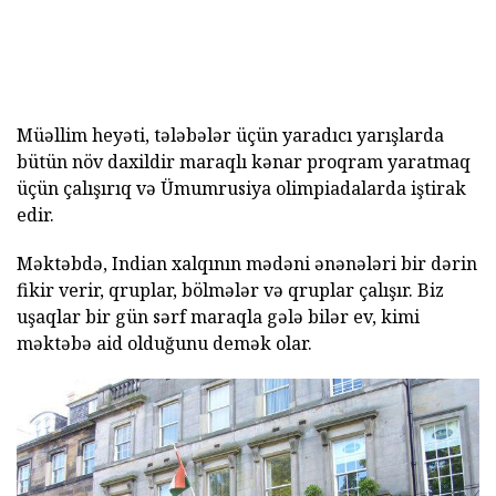
Müəllim heyəti, tələbələr üçün yaradıcı yarışlarda
bütün növ daxildir maraqlı kənar proqram yaratmaq
üçün çalışırıq və Ümumrusiya olimpiadalarda iştirak
edir.
Məktəbdə, Indian xalqının mədəni ənənələri bir dərin
fikir verir, qruplar, bölmələr və qruplar çalışır. Biz
uşaqlar bir gün sərf maraqla gələ bilər ev, kimi
məktəbə aid olduğunu demək olar.