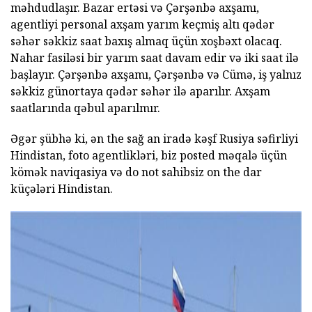
məhdudlaşır. Bazar ertəsi və Çərşənbə axşamı,
agentliyi personal axşam yarım keçmiş altı qədər
səhər səkkiz saat baxış almaq üçün xoşbəxt olacaq.
Nahar fasiləsi bir yarım saat davam edir və iki saat ilə
başlayır. Çərşənbə axşamı, Çərşənbə və Cümə, iş yalnız
səkkiz günortaya qədər səhər ilə aparılır. Axşam
saatlarında qəbul aparılmır.
Əgər şübhə ki, ən the sağ an iradə kəşf Rusiya səfirliyi
Hindistan, foto agentlikləri, biz posted məqalə üçün
kömək naviqasiya və do not sahibsiz on the dar
küçələri Hindistan.