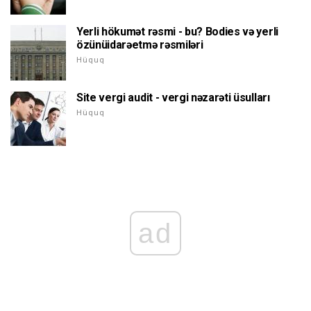
Yerli hökumət rəsmi - bu? Bodies və yerli
özünüidarəetmə rəsmiləri
Hüquq
Site vergi audit - vergi nəzarəti üsulları
Hüquq
ad