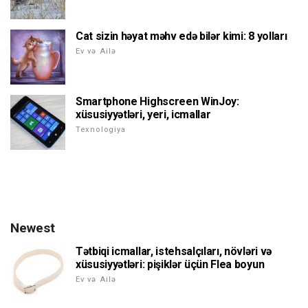
Cat sizin həyat məhv edə bilər kimi: 8 yolları
Ev və Ailə
Smartphone Highscreen WinJoy:
xüsusiyyətləri, yeri, icmallar
Texnologiya
Newest
Tətbiqi icmallar, istehsalçıları, növləri və
xüsusiyyətləri: pişiklər üçün Flea boyun
Ev və Ailə