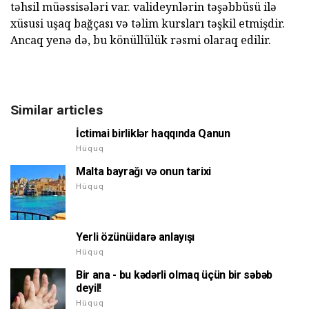
təhsil müəssisələri var. valideynlərin təşəbbüsü ilə
xüsusi uşaq bağçası və təlim kursları təşkil etmişdir.
Ancaq yenə də, bu könüllülük rəsmi olaraq edilir.
Similar articles
İctimai birliklər haqqında Qanun
Hüquq
Malta bayrağı və onun tarixi
Hüquq
Yerli özünüidarə anlayışı
Hüquq
Bir ana - bu kədərli olmaq üçün bir səbəb
deyil!
Hüquq