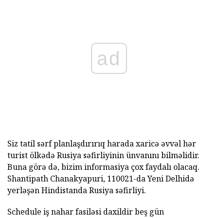
ad
Siz tatil sərf planlaşdırırıq harada xaricə əvvəl hər
turist ölkədə Rusiya səfirliyinin ünvanını bilməlidir.
Buna görə də, bizim informasiya çox faydalı olacaq.
Shantipath Chanakyapuri, 110021-da Yeni Delhidə
yerləşən Hindistanda Rusiya səfirliyi.
Schedule iş nahar fasiləsi daxildir beş gün