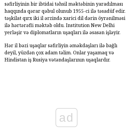
səfirliyinin bir ibtidai təhsil məktəbinin yaradılması
haqqında qərar qəbul olunub 1955-ci ilə təsadüf edir.
təşkilat qırx iki il ərzində xarici dil dərin öyrənilməsi
ilə hərtərəfli məktəb oldu. Institution New Delhi
yerləşir və diplomatların uşaqları ilə əsasən işləyir.
Hər il bəzi uşaqlar səfirliyin əməkdaşları ilə bağlı
deyil, yüzdən çox adam təlim. Onlar yaşamaq və
Hindistan iş Rusiya vətəndaşlarının uşaqlardır.
ad