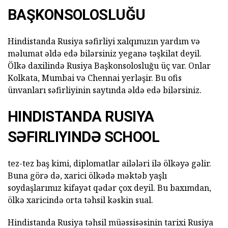
BAŞKONSOLOSLUĞU
Hindistanda Rusiya səfirliyi xalqımızın yardım və
məlumat əldə edə bilərsiniz yeganə təşkilat deyil.
Ölkə daxilində Rusiya Başkonsolosluğu üç var. Onlar
Kolkata, Mumbai və Chennai yerləşir. Bu ofis
ünvanları səfirliyinin saytında əldə edə bilərsiniz.
HINDISTANDA RUSIYA
SƏFIRLIYINDƏ SCHOOL
tez-tez baş kimi, diplomatlar ailələri ilə ölkəyə gəlir.
Buna görə də, xarici ölkədə məktəb yaşlı
soydaşlarımız kifayət qədər çox deyil. Bu baxımdan,
ölkə xaricində orta təhsil kəskin sual.
Hindistanda Rusiya təhsil müəssisəsinin tarixi Rusiya