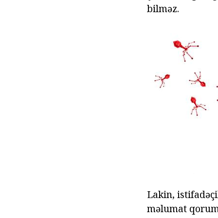
bilməz.
Lakin, istifadəç
məlumat qorumaq