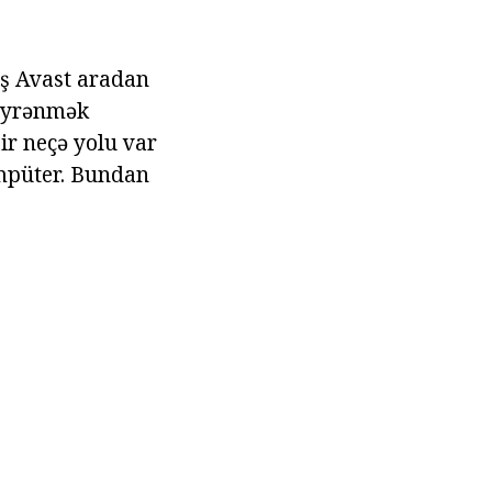
iş Avast aradan
 öyrənmək
ir neçə yolu var
ompüter. Bundan