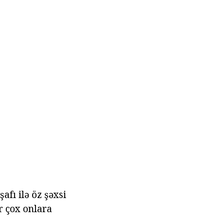
afı ilə öz şəxsi
r çox onlara