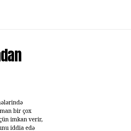
adan
hələrində
aman bir çox
çün imkan verir,
unu iddia edə