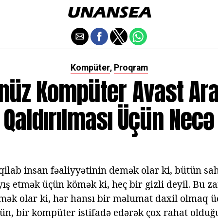
Kompüter
Proqram
,
nüz Kompüter Avast Ar
Qaldırılması Üçün Necə
ilab insan fəaliyyətinin demək olar ki, bütün sa
ış etmək üçün kömək ki, heç bir gizli deyil. Bu z
ək olar ki, hər hansı bir məlumat daxil olmaq ü
gün, bir kompüter istifadə edərək çox rahat olduğ