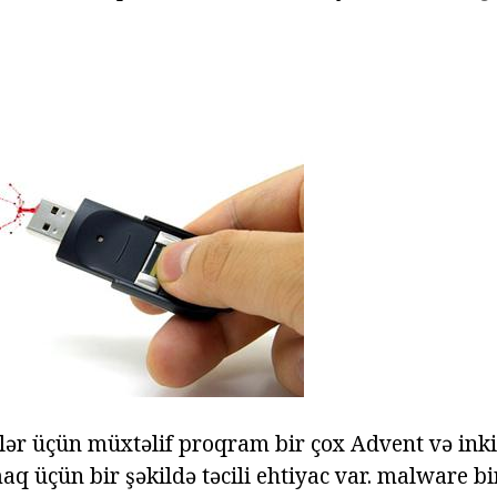
ilər üçün müxtəlif proqram bir çox Advent və inkiş
 üçün bir şəkildə təcili ehtiyac var. malware bi