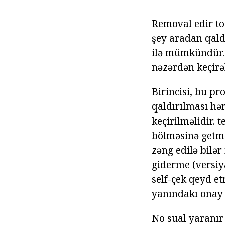
Removal edir too
şey aradan qald
ilə mümkündür. 
nəzərdən keçirə
Birincisi, bu p
qaldırılması hə
keçirilməlidir. 
bölməsinə getmək
zəng edilə bilər
giderme (versiy
self-çek qeyd e
yanındakı onay 
No sual yaranır