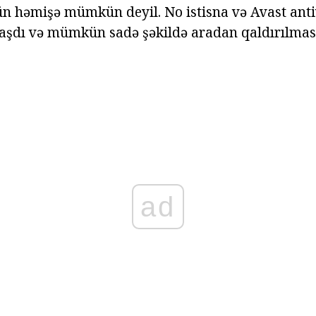
ün həmişə mümkün deyil. No istisna və Avast anti
laşdı və mümkün sadə şəkildə aradan qaldırılması
ad