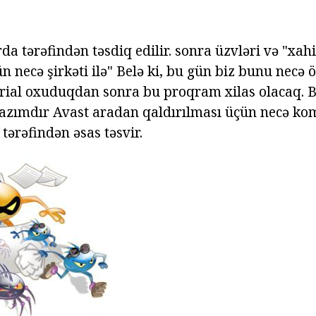
a tərəfindən təsdiq edilir. sonra üzvləri və "xah
n necə şirkəti ilə" Belə ki, bu gün biz bunu necə
rial oxuduqdan sonra bu proqram xilas olacaq. B
lazımdır Avast aradan qaldırılması üçün necə k
 tərəfindən əsas təsvir.