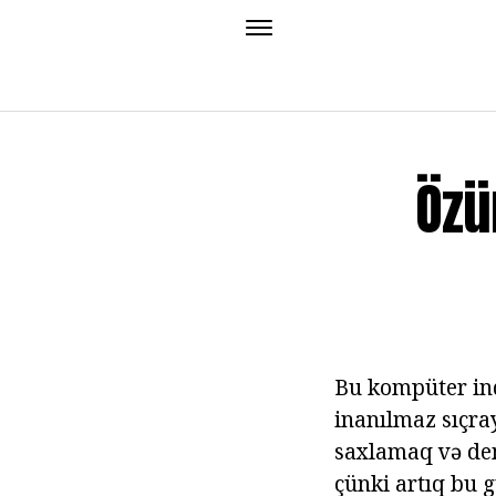
Özü
Bu kompüter inq
inanılmaz sıçray
saxlamaq və dem
çünki artıq bu 