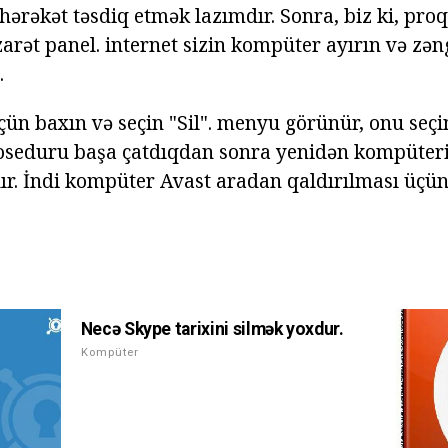
hərəkət təsdiq etmək lazımdır. Sonra, biz ki, pr
arət panel. internet sizin kompüter ayırın və zən
.
çün baxın və seçin "Sil". menyu görünür, onu seçin
oseduru başa çatdıqdan sonra yenidən kompüteri
ır. İndi kompüter Avast aradan qaldırılması üçün 
Necə Skype tarixini silmək yoxdur.
Kompüter