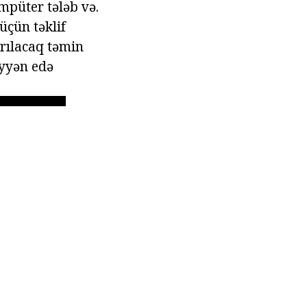
ompüter tələb və.
üçün təklif
ırılacaq təmin
əyyən edə