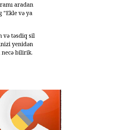
oqramı aradan
g "Ekle və ya
 və təsdiq sil
nizi yenidən
necə bilirik.