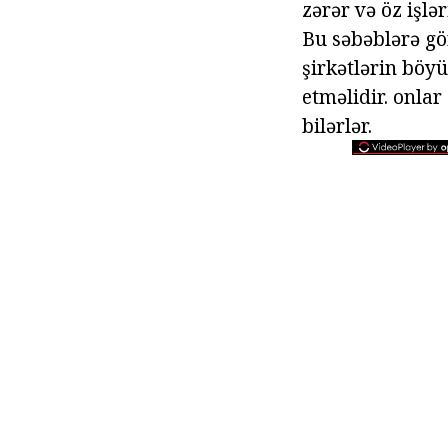
zərər və öz işlə
Bu səbəblərə gö
şirkətlərin böy
etməlidir. onl
bilərlər.