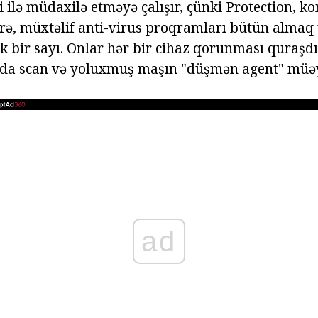
ri ilə müdaxilə etməyə çalışır, çünki Protection, k
rə, müxtəlif anti-virus proqramları bütün almaq 
ük bir sayı. Onlar hər bir cihaz qorunması quraşd
ar da scan və yoluxmuş maşın "düşmən agent" mü
ad