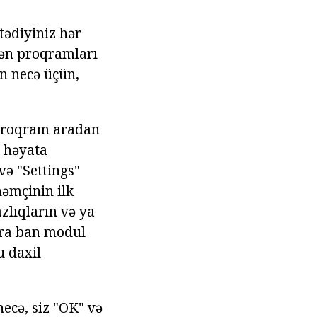
stədiyiniz hər
yən proqramları
n necə üçün,
 proqram aradan
 həyata
və "Settings"
həmçinin ilk
azlıqların və ya
onra ban modul
u daxil
ecə, siz "OK" və