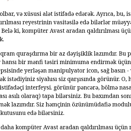
lbar, və xüsusi alət istifadə edərək. Ayrıca, bu, i
ırılması reyestrinin vasitəsilə edə bilərlər müəy
Belə ki, kompüter Avast aradan qaldırılması üçü
k.
roqram quraşdırma bir az dəyişiklik lazımdır. Bu
r hansı bir mənfi təsiri minimuma endirmək üçün
tepsisinde yerləşən manipulyator icon, sağ basın - 
 istədiyiniz siyahısı siz qarşısında görünür. O, 
 istifadəçi interfeysi. görünür pəncərə, bölmə nas
ası asılı olaraq) tapa bilərsiniz. Bu baxımdan s
tmək lazımdır. Siz həmçinin özünümüdafiə modul
kutusunu edə bilərsiniz.
 daha kompüter Avast aradan qaldırılması üçün n