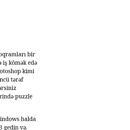
oqramları bir
ə iş kömək edə
hotoshop kimi
ncü tərəf
ərsiniz
rində puzzle
Windows halda
B gedin və.