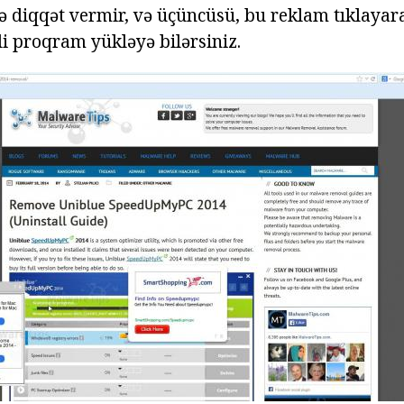
ə diqqət vermir, və üçüncüsü, bu reklam tıklayara
i proqram yükləyə bilərsiniz.