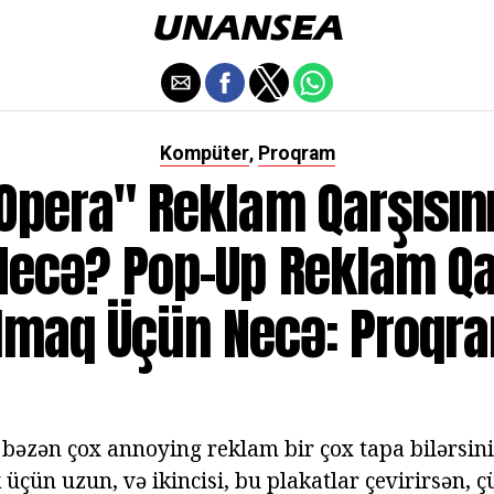
Kompüter
Proqram
,
Opera" Reklam Qarşısın
Necə? Pop-Up Reklam Qar
lmaq Üçün Necə: Proqr
bəzən çox annoying reklam bir çox tapa bilərsiniz
çün uzun, və ikincisi, bu plakatlar çevirirsən, ç