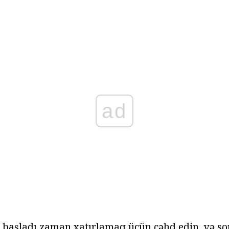
ad
 başladı zaman xatırlamaq üçün cəhd edin, və s