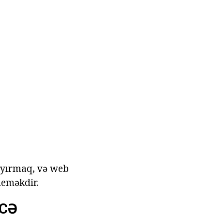
 ayırmaq, və web
deməkdir.
ECƏ