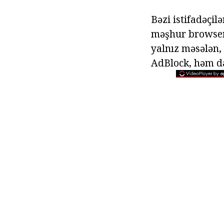
Bəzi istifadəçil
məşhur browser 
yalnız məsələn,
AdBlock, həm d