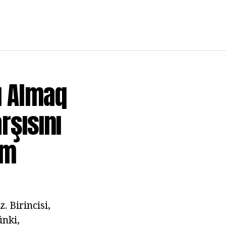
ı Almaq
şısını
am
. Birincisi,
ünki,