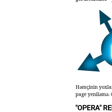
Həmçinin yoxlam
page yeniləmə. 
"OPERA" R