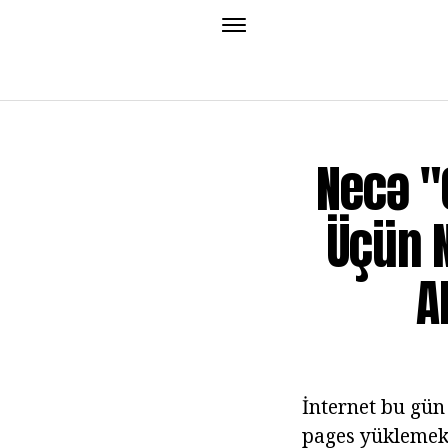
Necə "
Üçün 
A
İnternet bu gün 
pages yüklemek ü