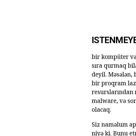
ISTENMEYE
bir kompüter və
sıra qurmaq bil
deyil. Məsələn,
bir proqram lazı
resurslarından n
malware, və son
olacaq.
Siz naməlum app
niyə ki. Bunu e