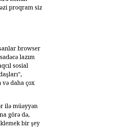
bəzi proqram siz
nsanlar browser
 sadəcə lazım
qcıl sosial
daşları",
a və daha çox
ər ilə müəyyən
na görə də,
üklemek bir şey