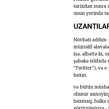
tarixdən sonra 
onun yerində t
UZANTILAR
Növbəti addım -
müxtəlif əlavələ
isə, əlbəttə ki,
şəbəkə istifadə 
"Twitter"), və 
baxın.
və bütün müsbət
olunur annoying
baxmaq, bəlkə m
görürsünüzsə - y