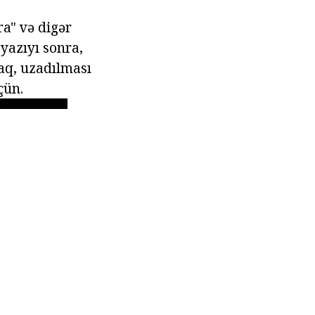
ra" və digər
yazıyı sonra,
aq, uzadılması
çün.