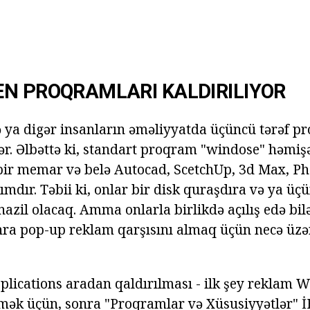
N PROQRAMLARI KALDIRILIYOR
 ya digər insanların əməliyyatda üçüncü tərəf pr
ər. Əlbəttə ki, standart proqram "windose" həmiş
 bir memar və belə Autocad, ScetchUp, 3d Max, P
mdır. Təbii ki, onlar bir disk quraşdıra və ya üçü
azil olacaq. Amma onlarla birlikdə açılış edə bil
ra pop-up reklam qarşısını almaq üçün necə üzə
lications aradan qaldırılması - ilk şey reklam 
tmək üçün, sonra "Proqramlar və Xüsusiyyətlər" İ