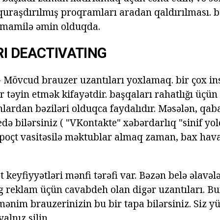
quraşdırılmış proqramları aradan qaldırılması. 
amamilə əmin olduqda.
I DEACTIVATING
 Mövcud brauzer uzantıları yoxlamaq. bir çox i
r təyin etmək kifayətdir. başqaları rahatlığı üçün
 onlardan bəziləri olduqca faydalıdır. Məsələn, qaba
edə bilərsiniz ( "VKontakte" xəbərdarlıq "sinif yol
e-poçt vasitəsilə məktublar almaq zaman, bax hav
 keyfiyyətləri mənfi tərəfi var. Bəzən belə əlavəl
 reklam üçün cavabdeh olan digər uzantıları. Bu
ənim brauzerinizin bu bir tapa bilərsiniz. Siz y
alnız silin.