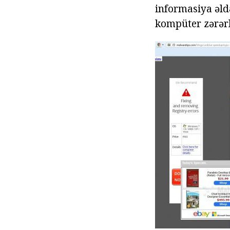
informasiya əld
kompüter zərərl