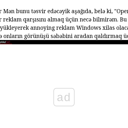
ər Mən bunu təsvir edəcəyik aşağıda, belə ki, "Ope
reklam qarşısını almaq üçün necə bilmirəm. Bu 
 yükleyerek annoying reklam Windows xilas olac
ə onların görünüşü səbəbini aradan qaldırmaq ü
ad